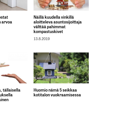
ostat
Näillä kuudella vinkillä
n arvoa
aloitteleva asuntosijoittaja
välttää pahimmat
kompastuskivet
13.8.2019
, tällaisella
Huomio nämä 5 seikkaa
uksella
kotitalon vuokraamisessa
ainen