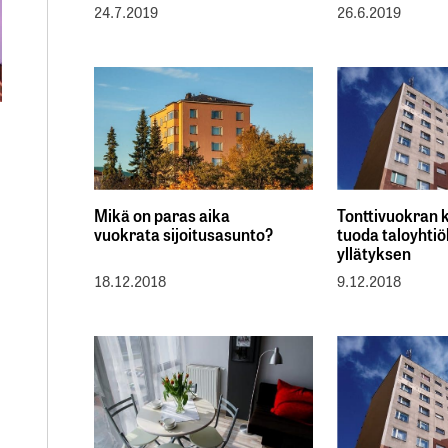
24.7.2019
26.6.2019
Mikä on paras aika
Tonttivuokran 
vuokrata sijoitusasunto?
tuoda taloyhtiö
yllätyksen
18.12.2018
9.12.2018