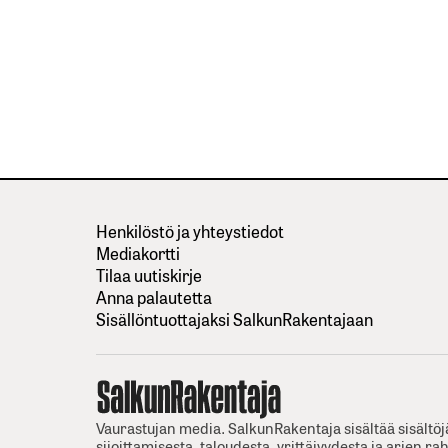
Henkilöstö ja yhteystiedot
Mediakortti
Tilaa uutiskirje
Anna palautetta
Sisällöntuottajaksi SalkunRakentajaan
Vaurastujan media. SalkunRakentaja sisältää sisältöj
sijoittamisesta, taloudesta, yrittäjyydesta ja arjen ra