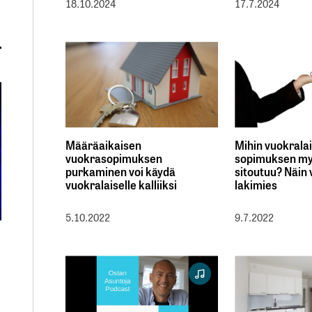
18.10.2024
17.7.2024
Määräaikaisen
Mihin vuokrala
vuokrasopimuksen
sopimuksen m
purkaminen voi käydä
sitoutuu? Näin
vuokralaiselle kalliiksi
lakimies
5.10.2022
9.7.2022