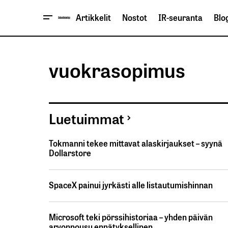
Artikkelit
Nostot
IR-seuranta
Blog
vuokrasopimus
Luetuimmat
Tokmanni tekee mittavat alaskirjaukset – syynä
Dollarstore
SpaceX painui jyrkästi alle listautumishinnan
Microsoft teki pörssihistoriaa – yhden päivän
arvonnousu ennätyksellinen