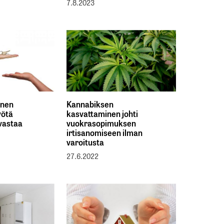
7.8.2023
inen
Kannabiksen
yötä
kasvattaminen johti
 vastaa
vuokrasopimuksen
irtisanomiseen ilman
varoitusta
27.6.2022