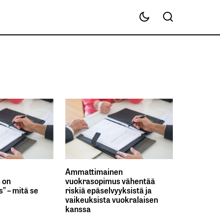
Ammattimainen
 on
vuokrasopimus vähentää
” – mitä se
riskiä epäselvyyksistä ja
vaikeuksista vuokralaisen
kanssa