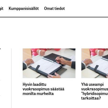
it
Kumppanisisällöt
Omat tiedot
Hyvin laadittu
Yhä useampi
vuokrasopimus säästää
vuokrasopimus
monilta murheilta
”hybridisopimus
tarkoittaa?