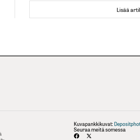
Lisää arti
Lisää arti
Kuvapankkikuvat:
Depositpho
Seuraa meitä somessa
ä
ha-