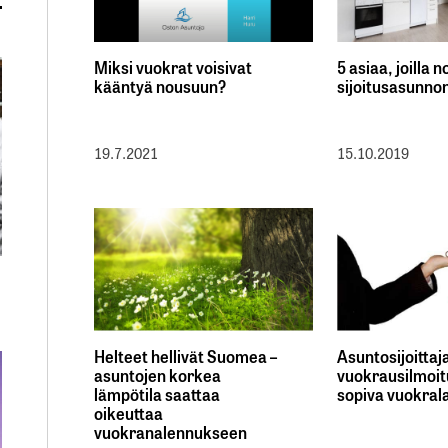
Miksi vuokrat voisivat
5 asiaa, joilla n
kääntyä nousuun?
sijoitusasunno
19.7.2021
15.10.2019
Helteet hellivät Suomea –
Asuntosijoittaja
asuntojen korkea
vuokrausilmoit
lämpötila saattaa
sopiva vuokral
oikeuttaa
vuokranalennukseen