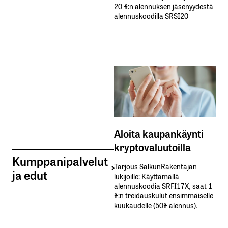
20 %:n alennuksen jäsenyydestä
alennuskoodilla SRSI20
Aloita kaupankäynti
kryptovaluutoilla
Kumppanipalvelut
Tarjous SalkunRakentajan
ja edut
lukijoille: Käyttämällä​ ​
alennuskoodia​ ​SRFI17X,​ ​saat​ ​1
%:n treidauskulut​ ​ensimmäiselle​ ​
kuukaudelle​ ​(50%​ ​alennus).