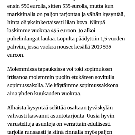
ensin 550 eurolla, sitten 535 eurolla, mutta kun
markkinalla on paljon tarjontaa ja vähän kysyntää,
hinta oli yksinkertaisesti liian kova. Niinpä
laskimme vuokraa 495 euroon. Jo alkoi
puhelinlangat laulaa. Lopulta päädyttiin 1,5 vuoden
pahviin, jossa vuokra nousee kesällä 2019 535
euroon.
Molemmissa tapauksissa voi toki sopimuksen
irtisanoa molemmin puolin etukäteen sovitulla
sopimussakolla. Me käytämme sopimussakkona
aina yhden kuukauden vuokraa.
Alhaista kysyntää selittää osaltaan Jyväskylän
vahvasti kasvanut asuntotarjonta. Uusia hyvin
varusteltuja asuntoja on verrattain edullisesti
tarjolla runsaasti ja siinä rinnalla myös paljon