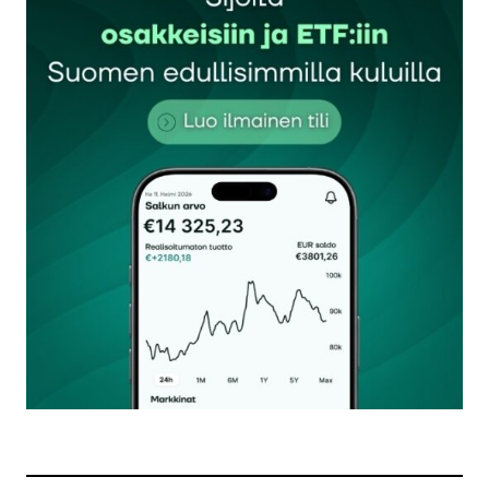
Sähköpostiosoitettasi ei julkaista.
Pakolliset
kentät on merkitty
*
Kommentti
*
Nimesi tai nimimerkkisi
*
Sähköpostiosoitteesi
*
Tilaa SalkunRakentajan uutiskirje