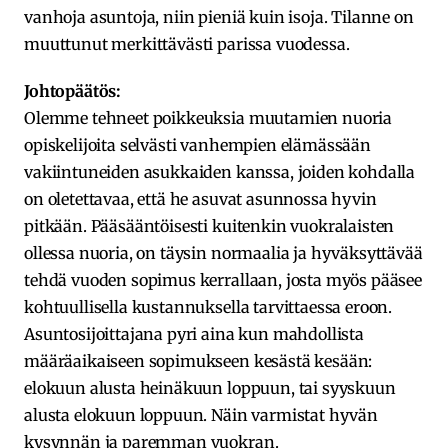
vanhoja asuntoja, niin pieniä kuin isoja. Tilanne on
muuttunut merkittävästi parissa vuodessa.
Johtopäätös:
Olemme tehneet poikkeuksia muutamien nuoria
opiskelijoita selvästi vanhempien elämässään
vakiintuneiden asukkaiden kanssa, joiden kohdalla
on oletettavaa, että he asuvat asunnossa hyvin
pitkään. Pääsääntöisesti kuitenkin vuokralaisten
ollessa nuoria, on täysin normaalia ja hyväksyttävää
tehdä vuoden sopimus kerrallaan, josta myös pääsee
kohtuullisella kustannuksella tarvittaessa eroon.
Asuntosijoittajana pyri aina kun mahdollista
määräaikaiseen sopimukseen kesästä kesään:
elokuun alusta heinäkuun loppuun, tai syyskuun
alusta elokuun loppuun. Näin varmistat hyvän
kysynnän ja paremman vuokran.