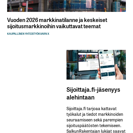
Vuoden 2026 markkinatilanne ja keskeiset
sijoitusmarkkinoihin vaikuttavat teemat
KAUPALLINEN YHTEISTYÖ
KVARN X
Sijoittaja.fi-jäsenyys
alehintaan
Sijoittaja.fi tarjoaa kattavat
työkalut ja tiedot markkinoiden
seuraamiseen sekä parempien
sijoituspäätösten tekemiseen.
SalkunRakentajan lukijat saavat