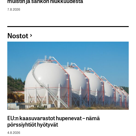
muistin ja sähkön niukkuudesta
7.8.2026
Nostot
EU:n kaasuvarastot hupenevat – nämä
pörssiyhtiöt hyötyvät
4.8.2026