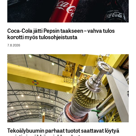
Coca-Cola jätti Pepsin taakseen – vahva tulos
korotti myös tulosohjeistusta
7.8.2026
Tekoälybuumin parhaat tuotot saattavat löytyä