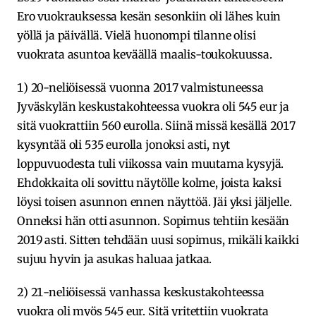
Ero vuokrauksessa kesän sesonkiin oli lähes kuin
yöllä ja päivällä. Vielä huonompi tilanne olisi
vuokrata asuntoa keväällä maalis-toukokuussa.
1) 20-neliöisessä vuonna 2017 valmistuneessa
Jyväskylän keskustakohteessa vuokra oli 545 eur ja
sitä vuokrattiin 560 eurolla. Siinä missä kesällä 2017
kysyntää oli 535 eurolla jonoksi asti, nyt
loppuvuodesta tuli viikossa vain muutama kysyjä.
Ehdokkaita oli sovittu näytölle kolme, joista kaksi
löysi toisen asunnon ennen näyttöä. Jäi yksi jäljelle.
Onneksi hän otti asunnon. Sopimus tehtiin kesään
2019 asti. Sitten tehdään uusi sopimus, mikäli kaikki
sujuu hyvin ja asukas haluaa jatkaa.
2) 21-neliöisessä vanhassa keskustakohteessa
vuokra oli myös 545 eur. Sitä yritettiin vuokrata