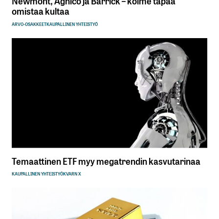
Newmont, Agnico ja Barrick – kolme tapaa
omistaa kultaa
ARVO-OSAKKEET
KAUPALLINEN YHTEISTYÖ
Temaattinen ETF myy megatrendin kasvutarinaa
KAUPALLINEN YHTEISTYÖ
KVARN X