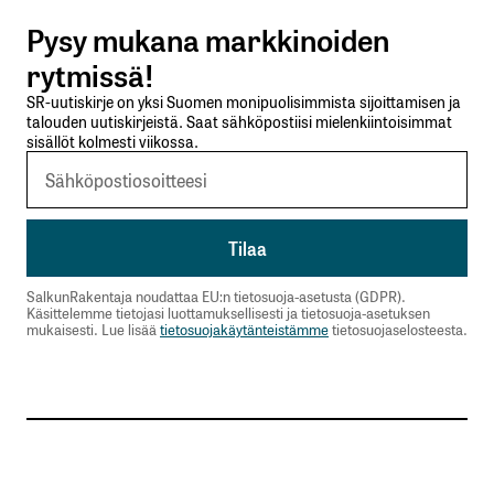
Pysy mukana markkinoiden
Lähetä kommentti
rytmissä!
SR-uutiskirje on yksi Suomen monipuolisimmista sijoittamisen ja
talouden uutiskirjeistä. Saat sähköpostiisi mielenkiintoisimmat
sisällöt kolmesti viikossa.
SalkunRakentaja noudattaa EU:n tietosuoja-asetusta (GDPR).
Käsittelemme tietojasi luottamuksellisesti ja tietosuoja-asetuksen
mukaisesti. Lue lisää
tietosuojakäytänteistämme
tietosuojaselosteesta.