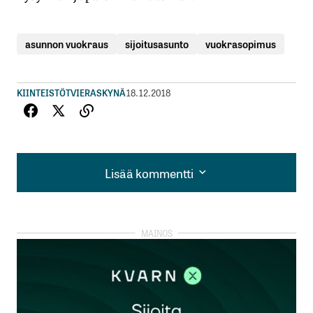
asunnon vuokraus
sijoitusasunto
vuokrasopimus
KIINTEISTÖT
VIERASKYNÄ
18.12.2018
Lisää kommentti
Lisää kommentti
kirjautua
sisään
rekisteröityä