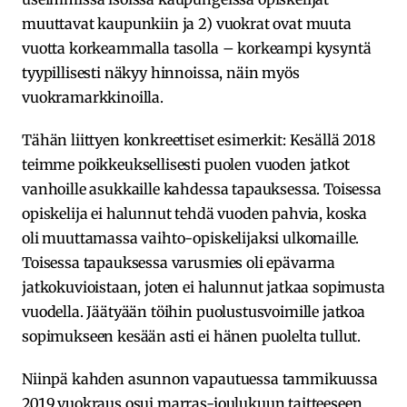
muuttavat kaupunkiin ja 2) vuokrat ovat muuta
vuotta korkeammalla tasolla – korkeampi kysyntä
tyypillisesti näkyy hinnoissa, näin myös
vuokramarkkinoilla.
Tähän liittyen konkreettiset esimerkit: Kesällä 2018
teimme poikkeuksellisesti puolen vuoden jatkot
vanhoille asukkaille kahdessa tapauksessa. Toisessa
opiskelija ei halunnut tehdä vuoden pahvia, koska
oli muuttamassa vaihto-opiskelijaksi ulkomaille.
Toisessa tapauksessa varusmies oli epävarma
jatkokuvioistaan, joten ei halunnut jatkaa sopimusta
vuodella. Jäätyään töihin puolustusvoimille jatkoa
sopimukseen kesään asti ei hänen puolelta tullut.
Niinpä kahden asunnon vapautuessa tammikuussa
2019 vuokraus osui marras-joulukuun taitteeseen.