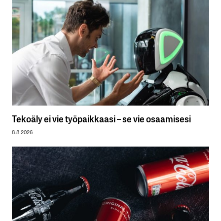
Tekoäly ei vie työpaikkaasi – se vie osaamisesi
8.8.2026