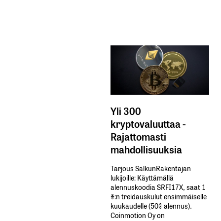
Yli 300
kryptovaluuttaa -
Rajattomasti
mahdollisuuksia
Tarjous SalkunRakentajan
lukijoille: Käyttämällä​ ​
alennuskoodia​ ​SRFI17X,​ ​saat​ ​1
%:n treidauskulut​ ​ensimmäiselle​ ​
kuukaudelle​ ​(50%​ ​alennus).
Coinmotion Oy on