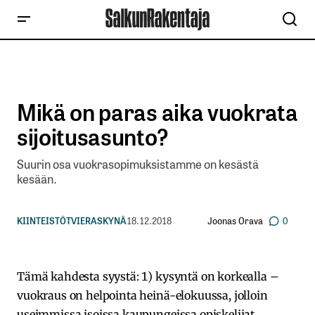
Mikä on paras aika vuokrata
sijoitusasunto?
Suurin osa vuokrasopimuksistamme on kesästä
kesään.
Joonas Orava
KIINTEISTÖT
VIERASKYNÄ
18.12.2018
0
Tämä kahdesta syystä: 1) kysyntä on korkealla –
vuokraus on helpointa heinä-elokuussa, jolloin
useimmissa isoissa kaupungeissa opiskelijat