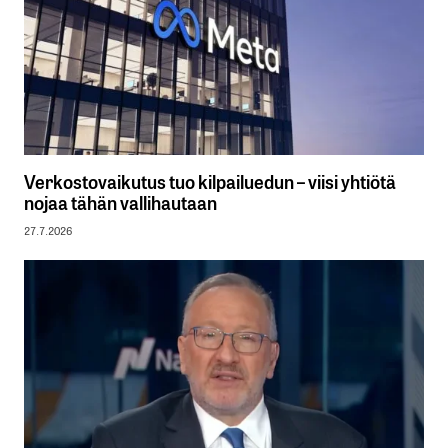
Verkostovaikutus tuo kilpailuedun – viisi yhtiötä
nojaa tähän vallihautaan
27.7.2026