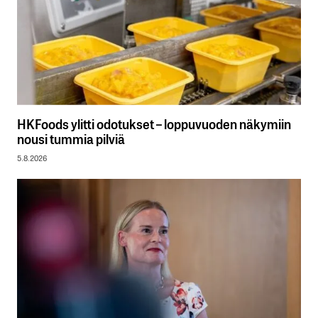
HKFoods ylitti odotukset – loppuvuoden näkymiin
nousi tummia pilviä
5.8.2026