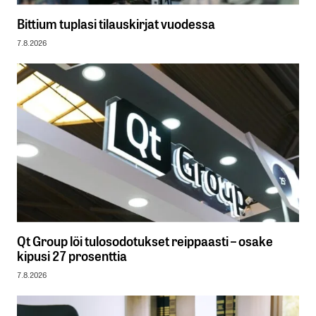
Bittium tuplasi tilauskirjat vuodessa
7.8.2026
Qt Group löi tulosodotukset reippaasti – osake
kipusi 27 prosenttia
7.8.2026