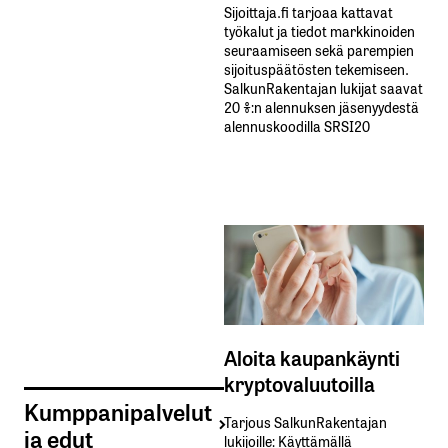
Sijoittaja.fi tarjoaa kattavat
työkalut ja tiedot markkinoiden
seuraamiseen sekä parempien
sijoituspäätösten tekemiseen.
SalkunRakentajan lukijat saavat
20 %:n alennuksen jäsenyydestä
alennuskoodilla SRSI20
Aloita kaupankäynti
kryptovaluutoilla
Kumppanipalvelut
Tarjous SalkunRakentajan
ja edut
lukijoille: Käyttämällä​ ​