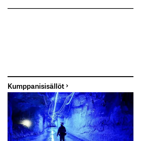
Yhteenvetona voi
todeta, että oikeat laatuyhtiöt kykenevät lisäämään
liikevaihtoaan ja samalla
pitävät kiinni kannattavuudestaan, eli oman
pääoman tuottokin pitäisi vielä
pystyä pitämään nousussa? Eri asia on
se, mistä’ ihmeestä tallaisia helmiä sitten
löytääkään? Ne ovat todella
harvassa? Täytyy siis etsiä sellaisia yrityksiä, joilla
on hyviä
Kumppanisisällöt
liikeideoita. Pitää varautua tällaisen kasvuyrityksen
löytäessään, ettei se kuitenkin
ole raskaasti jo ylihinnoiteltu markkinoilla.
tapio.haavisto@siop.fi
Tapio Haavisto
26.2.2015 at 14:48