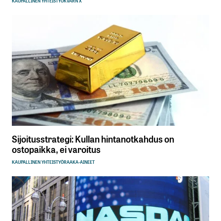
KAUPALLINEN YHTEISTYÖ
KVARN X
Nimesi tai nimimerkkisi
*
Sähköpostiosoitteesi
*
Tilaa SalkunRakentajan uutiskirje
Lähetä kommentti
Sijoitusstrategi: Kullan hintanotkahdus on
ostopaikka, ei varoitus
KAUPALLINEN YHTEISTYÖ
RAAKA-AINEET