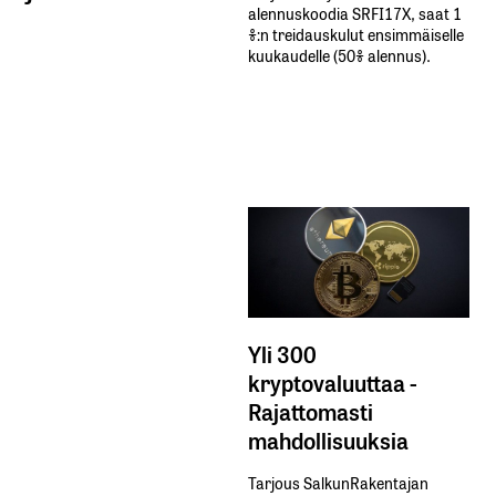
alennuskoodia​ ​SRFI17X,​ ​saat​ ​1
%:n treidauskulut​ ​ensimmäiselle​ ​
kuukaudelle​ ​(50%​ ​alennus).
Yli 300
kryptovaluuttaa -
Rajattomasti
mahdollisuuksia
Tarjous SalkunRakentajan