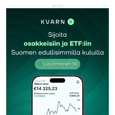
Opan pääoman tuotto on tosiaan siinä mielessä
vaarallinen mittari että siinä on tuo
velkavipuelementti. Itse seuraan sijoitetun
pääoman tuottoa, siinä velkavipu on tavallaan
eliminoitu.
Jimi
30.8.2012 at 19:28
Vastaa
Oman pääoman
tuotto
Oman pääoman
tuotto on tietysti erittäin hyvä yritysten
väliseen vertailuun sopiva mittari. Luonteeltaan se
on kuitenkin osa yrityksen
historiallista kehitystä ja on tavallaan yksittäinen
mittari. Kiinnostavampaa kuin yksittäiset luvut