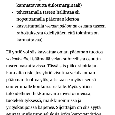
kannattavuutta (tulosmarginaali)
tehostamalla taseen hallintaa eli
nopeuttamalla pääoman kiertoa
kasvattamalla
vieraan pääoman osuutta
taseen
rahoituksesta (edellyttäen että toiminta on
kannattavaa)
Eli yhtiö voi siis kasvattaa oman pääoman tuottoa
velkavivulla
, lisäämällä velan suhteellista osuutta
taseen vastattavissa. Tässä siis piilee sijoittajan
kannalta riski. Jos yhtiö vivuttaa velalla oman
pääoman tuottoa ylös, altistaa se myös itsensä
suuremmalle konkurssiriskille. Myös yhtiön
taloudellinen liikkumavara investoinneissa,
tuotekehityksessä, markkinoinnissa ja
yrityskaupoissa kapenee. Sijoittajan on siis syytä
seurata myös tunnuslukuja jotka kertovat yhtiön