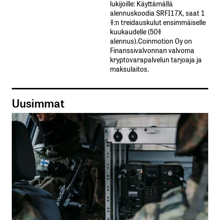
lukijoille: Käyttämällä​ ​
alennuskoodia​ ​SRFI17X,​ ​saat​ ​1
%:n treidauskulut​ ​ensimmäiselle​ ​
kuukaudelle​ ​(50%​ ​
alennus).Coinmotion Oy on
Finanssivalvonnan valvoma
kryptovarapalvelun tarjoaja ja
maksulaitos.
Uusimmat