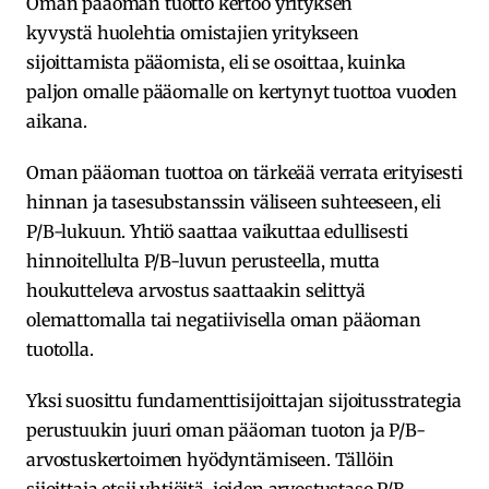
Oman pääoman tuotto kertoo yrityksen
kyvystä huolehtia omistajien yritykseen
sijoittamista pääomista, eli se osoittaa, kuinka
paljon omalle pääomalle on kertynyt tuottoa vuoden
aikana.
Oman pääoman tuottoa on tärkeää verrata erityisesti
hinnan ja tasesubstanssin väliseen suhteeseen, eli
P/B-lukuun. Yhtiö saattaa vaikuttaa edullisesti
hinnoitellulta P/B-luvun perusteella, mutta
houkutteleva arvostus saattaakin selittyä
olemattomalla tai negatiivisella oman pääoman
tuotolla.
Yksi suosittu fundamenttisijoittajan sijoitusstrategia
perustuukin juuri oman pääoman tuoton ja P/B-
arvostuskertoimen hyödyntämiseen. Tällöin
sijoittaja etsii yhtiöitä. joiden arvostustaso P/B-