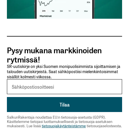
ovat
niiden muutokset esimerkiksi
vuosineljänneksittäin tai tavanomainen vertailu
vuotta aiempaan. Olennaista onkin muutos ja sen
suunta sekä
vauhti, ei niinkään pelkkä taso sinänsä.
Pysy mukana markkinoiden
Vastaavasti yrityksen operatiivista toimintaa
rytmissä!
mittaavat parhaiten liikevaihto ja –
voitto sekä niiden muutokset vuosineljänneksittäin
SR-uutiskirje on yksi Suomen monipuolisimmista sijoittamisen ja
talouden uutiskirjeistä. Saat sähköpostiisi mielenkiintoisimmat
tai edellisen
sisällöt kolmesti viikossa.
vertailukauden arvoista. Tunnettua on
se, että yritysten on helpompi parantaa tulostaan
kuin lisätä liikevaihtoaan,
jolloin liikevaihdon muutokset ovat todella
kiinnostavia. Pitemmällä
tähtäimellä sijoittajia siis kiinnostavat
liikevaihtoaan lisäävät yritykset
SalkunRakentaja noudattaa EU:n tietosuoja-asetusta (GDPR).
Käsittelemme tietojasi luottamuksellisesti ja tietosuoja-asetuksen
enemmän kuin pelkästään saneerauksilla
mukaisesti. Lue lisää
tietosuojakäytänteistämme
tietosuojaselosteesta.
tulostaan kohentavat yritykset.