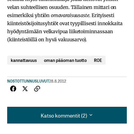
velan suhteellisen osuuden. Tällainen mittari on
esimerkiksi yhtiön
omavaraisuusaste
. Erityisesti
kiinteistösijoitusyhtiöt ovat tyypillisesti innokkaita
hyödyntämään velkavipua liiketoiminnassaan
(kiinteistöillä on hyvä vakuusarvo).
kannattavuus
oman pääoman tuotto
ROE
NOSTOT
TUNNUSLUVUT
28.8.2012
Katso kommentit (2)
Katso kommentit (2)