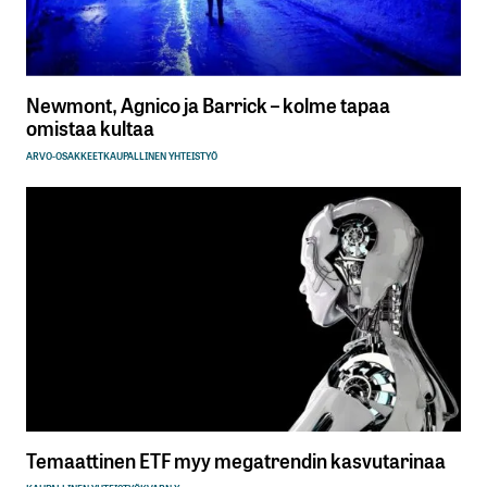
Vastaa
Newmont, Agnico ja Barrick – kolme tapaa
omistaa kultaa
kirjautua
sisään
rekisteröityä
ARVO-OSAKKEET
KAUPALLINEN YHTEISTYÖ
Sähköpostiosoitettasi ei julkaista.
Pakolliset
kentät on merkitty
*
Kommentti
*
Temaattinen ETF myy megatrendin kasvutarinaa