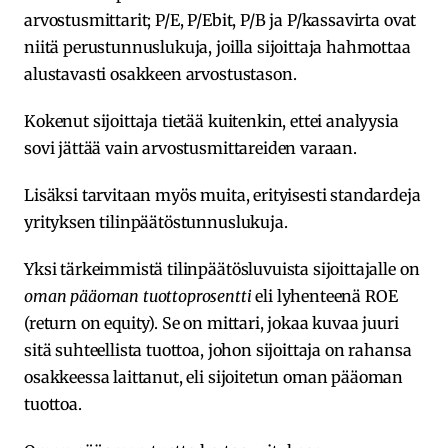
arvostusmittarit; P/E, P/Ebit, P/B ja P/kassavirta ovat
niitä perustunnuslukuja, joilla sijoittaja hahmottaa
alustavasti osakkeen arvostustason.
Kokenut sijoittaja tietää kuitenkin, ettei analyysia
sovi jättää vain arvostusmittareiden varaan.
Lisäksi tarvitaan myös muita, erityisesti standardeja
yrityksen tilinpäätöstunnuslukuja.
Yksi tärkeimmistä tilinpäätösluvuista sijoittajalle on
oman pääoman tuottoprosentti
eli lyhenteenä ROE
(return on equity). Se on mittari, jokaa kuvaa juuri
sitä suhteellista tuottoa, johon sijoittaja on rahansa
osakkeessa laittanut, eli sijoitetun oman pääoman
tuottoa.