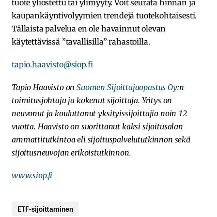
tuote yliostettu tai ylimyyty. Voit seurata hinnan ja
kaupankäyntivolyymien trendejä tuotekohtaisesti.
Tällaista palvelua en ole havainnut olevan
käytettävissä ”tavallisilla” rahastoilla.
tapio.haavisto@siop.fi
Tapio Haavisto on
Suomen Sijoittajaopastus Oy
:n
toimitusjohtaja ja kokenut sijoittaja. Yritys on
neuvonut ja kouluttanut yksityissijoittajia noin 12
vuotta. Haavisto on suorittanut kaksi sijoitusalan
ammattitutkintoa eli sijoituspalvelututkinnon sekä
sijoitusneuvojan erikoistutkinnon.
www.siop.fi
ETF-sijoittaminen