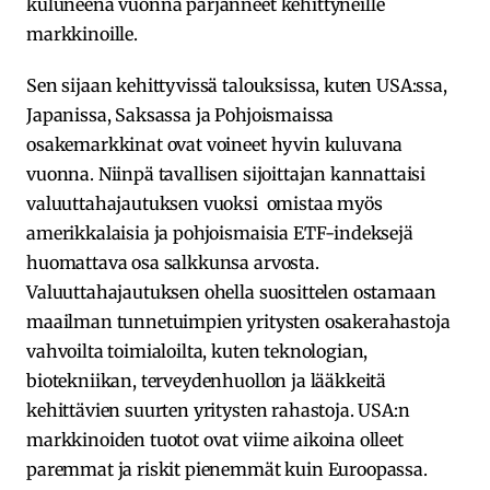
kuluneena vuonna pärjänneet kehittyneille
markkinoille.
Sen sijaan kehittyvissä talouksissa, kuten USA:ssa,
Japanissa, Saksassa ja Pohjoismaissa
osakemarkkinat ovat voineet hyvin kuluvana
vuonna. Niinpä tavallisen sijoittajan kannattaisi
valuuttahajautuksen vuoksi omistaa myös
amerikkalaisia ja pohjoismaisia ETF-indeksejä
huomattava osa salkkunsa arvosta.
Valuuttahajautuksen ohella suosittelen ostamaan
maailman tunnetuimpien yritysten osakerahastoja
vahvoilta toimialoilta, kuten teknologian,
biotekniikan, terveydenhuollon ja lääkkeitä
kehittävien suurten yritysten rahastoja. USA:n
markkinoiden tuotot ovat viime aikoina olleet
paremmat ja riskit pienemmät kuin Euroopassa.