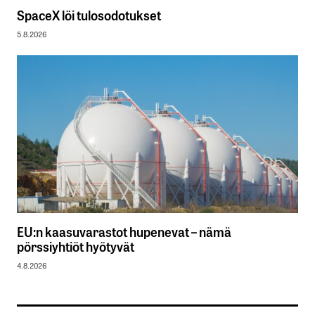
SpaceX löi tulosodotukset
5.8.2026
EU:n kaasuvarastot hupenevat – nämä
pörssiyhtiöt hyötyvät
4.8.2026