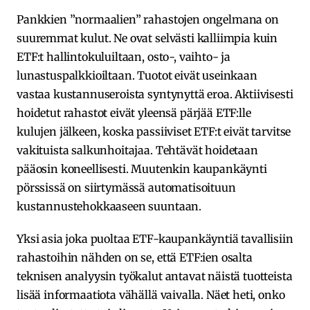
Pankkien ”normaalien” rahastojen ongelmana on
suuremmat kulut. Ne ovat selvästi kalliimpia kuin
ETF:t hallintokuluiltaan, osto-, vaihto- ja
lunastuspalkkioiltaan. Tuotot eivät useinkaan
vastaa kustannuseroista syntynyttä eroa. Aktiivisesti
hoidetut rahastot eivät yleensä pärjää ETF:lle
kulujen jälkeen, koska passiiviset ETF:t eivät tarvitse
vakituista salkunhoitajaa. Tehtävät hoidetaan
pääosin koneellisesti. Muutenkin kaupankäynti
pörssissä on siirtymässä automatisoituun
kustannustehokkaaseen suuntaan.
Yksi asia joka puoltaa ETF-kaupankäyntiä tavallisiin
rahastoihin nähden on se, että ETF:ien osalta
teknisen analyysin työkalut antavat näistä tuotteista
lisää informaatiota vähällä vaivalla. Näet heti, onko