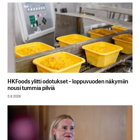
HKFoods ylitti odotukset – loppuvuoden näkymiin
nousi tummia pilviä
5.8.2026