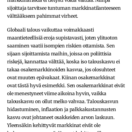
markkinariskiä ei tietysti voida välttää. Niinpä
sijoittaja tarvitsee tuntuman markkinatilanteeseen
välttääkseen pahimmat virheet.
Globaali talous vaikuttaa voimakkaasti
maantieteellisiä eroja supistavasti, joten ylituoton
saaminen vaatii isompien riskien ottamista. Sen
sijaan sijoittamista maihin, joissa on poliittisia
riskejä, kannattaa välttää, koska iso talouskasvu ei
takaa osakemarkkinoiden kasvua, jos olosuhteet
ovat muuten epävakaat. Kiinan osakemarkkinat
ovat tästä hyvä esimerkki. Sen osakemarkkinat eivät
ole menestyneet viime aikoina hyvin, vaikka
talouskasvu on ollut melko vahvaa. Talouskasvun
hidastuminen, inflaation ja palkkakustannusten
kasvu ovat johtaneet osakkeiden arvon laskuun.
Yleensäkin kehittyvät markkinat eivät ole