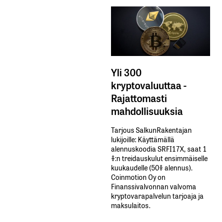
Yli 300
kryptovaluuttaa -
Rajattomasti
mahdollisuuksia
Tarjous SalkunRakentajan
lukijoille: Käyttämällä​ ​
alennuskoodia​ ​SRFI17X,​ ​saat​ ​1
%:n treidauskulut​ ​ensimmäiselle​ ​
kuukaudelle​ ​(50%​ ​alennus).
Coinmotion Oy on
Finanssivalvonnan valvoma
kryptovarapalvelun tarjoaja ja
maksulaitos.