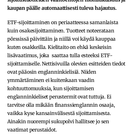
kaupan päälle automaattisesti tuleva hajautus.
ETF-sijoittaminen on periaatteessa samanlaista
kuin osakesijoittaminen. Tuotteet noteerataan
pörssissä päivittäin ja niillä voi käydä kauppaa
kuten osakkeilla. Kielitaito on ehkä keskeisin
lisävaatimus, joka saattaa tulla esteeksi ETF-
sijoittamiselle. Nettisivuilla olevien esitteiden tiedot
ovat pääosin englanninkielisiä. Niiden
ymmärtäminen ei kuitenkaan vaadin
kohtuuttomuuksia, kun sijoittamisen
englanninkieliset perustermit ovat tuttuja. Ei
tarvitse olla mikään finanssienglannin osaaja,
vaikka kyse kansainvälisestä sijoittamisesta.
Ainakin nuorempi sukupolvi hallitsee jo sen
vaatimat perustaidot.