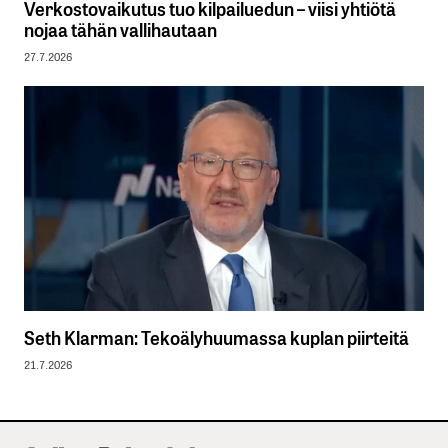
Verkostovaikutus tuo kilpailuedun – viisi yhtiötä
nojaa tähän vallihautaan
27.7.2026
Seth Klarman: Tekoälyhuumassa kuplan piirteitä
21.7.2026