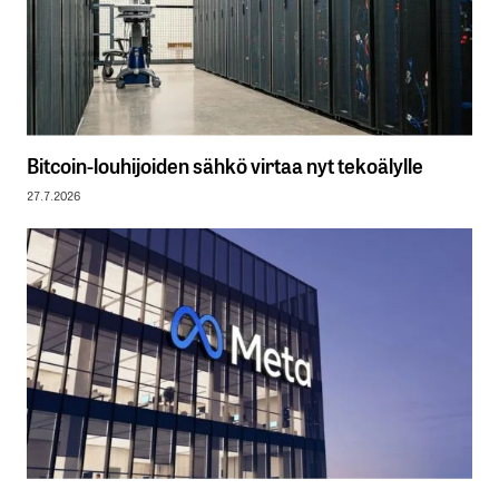
Bitcoin-louhijoiden sähkö virtaa nyt tekoälylle
27.7.2026