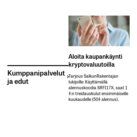
Aloita kaupankäynti
kryptovaluutoilla
Kumppanipalvelut
Tarjous SalkunRakentajan
ja edut
lukijoille: Käyttämällä​ ​
alennuskoodia​ ​SRFI17X,​ ​saat​ ​1
%:n treidauskulut​ ​ensimmäiselle​ ​
kuukaudelle​ ​(50%​ ​alennus).