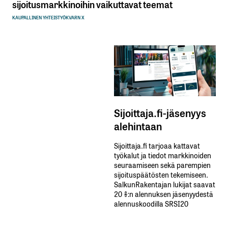
sijoitusmarkkinoihin vaikuttavat teemat
KAUPALLINEN YHTEISTYÖ
KVARN X
Sijoittaja.fi-jäsenyys
alehintaan
Sijoittaja.fi tarjoaa kattavat
työkalut ja tiedot markkinoiden
seuraamiseen sekä parempien
sijoituspäätösten tekemiseen.
SalkunRakentajan lukijat saavat
20 %:n alennuksen jäsenyydestä
alennuskoodilla SRSI20