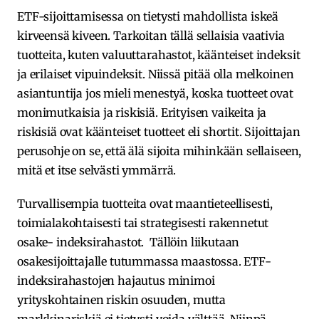
ETF-sijoittamisessa on tietysti mahdollista iskeä
kirveensä kiveen. Tarkoitan tällä sellaisia vaativia
tuotteita, kuten valuuttarahastot, käänteiset indeksit
ja erilaiset vipuindeksit. Niissä pitää olla melkoinen
asiantuntija jos mieli menestyä, koska tuotteet ovat
monimutkaisia ja riskisiä. Erityisen vaikeita ja
riskisiä ovat käänteiset tuotteet eli shortit. Sijoittajan
perusohje on se, että älä sijoita mihinkään sellaiseen,
mitä et itse selvästi ymmärrä.
Turvallisempia tuotteita ovat maantieteellisesti,
toimialakohtaisesti tai strategisesti rakennetut
osake- indeksirahastot. Tällöin liikutaan
osakesijoittajalle tutummassa maastossa. ETF-
indeksirahastojen hajautus minimoi
yrityskohtainen riskin osuuden, mutta