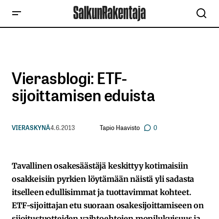
Vierasblogi: ETF-
sijoittamisen eduista
Tapio Haavisto
VIERASKYNÄ
4.6.2013
0
Tavallinen osakesäästäjä keskittyy kotimaisiin
osakkeisiin pyrkien löytämään näistä yli sadasta
itselleen edullisimmat ja tuottavimmat kohteet.
ETF-sijoittajan etu suoraan osakesijoittamiseen on
sijoitustuotteiden vaihtoehtojen monilukuisuus ja