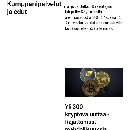
Kumppanipalvelut
Tarjous SalkunRakentajan
ja edut
lukijoille: Käyttämällä​ ​
alennuskoodia​ ​SRFI17X,​ ​saat​ ​1
%:n treidauskulut​ ​ensimmäiselle​ ​
kuukaudelle​ ​(50%​ ​alennus).
Yli 300
kryptovaluuttaa -
Rajattomasti
mahdollisuuksia