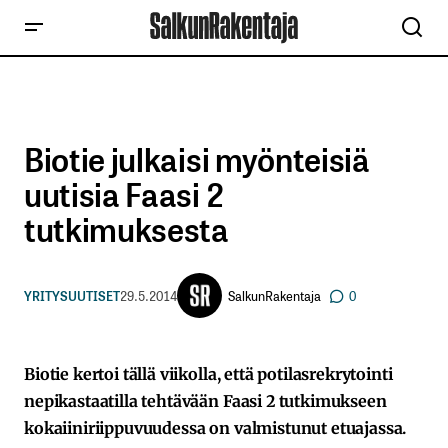
Biotie julkaisi myönteisiä
uutisia Faasi 2
tutkimuksesta
SalkunRakentaja
YRITYSUUTISET
29.5.2014
0
Biotie kertoi tällä viikolla, että potilasrekrytointi
nepikastaatilla tehtävään Faasi 2 tutkimukseen
kokaiiniriippuvuudessa on valmistunut etuajassa.