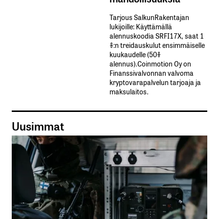
Tarjous SalkunRakentajan
lukijoille: Käyttämällä​ ​
alennuskoodia​ ​SRFI17X,​ ​saat​ ​1
%:n treidauskulut​ ​ensimmäiselle​ ​
kuukaudelle​ ​(50%​ ​
alennus).Coinmotion Oy on
Finanssivalvonnan valvoma
kryptovarapalvelun tarjoaja ja
maksulaitos.
Uusimmat