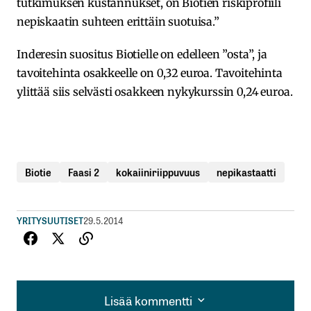
tutkimuksen kustannukset, on Biotien riskiprofiili
nepiskaatin suhteen erittäin suotuisa.”
Inderesin suositus Biotielle on edelleen ”osta”, ja
tavoitehinta osakkeelle on 0,32 euroa. Tavoitehinta
ylittää siis selvästi osakkeen nykykurssin 0,24 euroa.
Biotie
Faasi 2
kokaiiniriippuvuus
nepikastaatti
YRITYSUUTISET
29.5.2014
Lisää kommentti