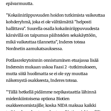
epävarmuutta.
”Kokaiiniriippuvuuden hoidon tutkimista vaikeuttaa
kohderyhmä, joka ei ole välttämättä ”helposti
hallittava”. Suurella osalla kokaiiniriippuvuudesta
kärsivillä on taipumus päihteiden sekakäyttöön,
mikä vaikeuttaa tilannetta”, Inderes toteaa
Nordnetin aamukatsauksessa.
Potilasrekrytoinnin onnistuminen etuajassa lisää
Inderesin mukaan uskoa Faasi 2 -tutkimukseen,
mutta siitä huolimatta se ei ole syy muuttaa
näkemystä osakkeesta, Inderes toteaa.
”Tällä hetkellä pidämme nepikastaattia lähinnä
mielenkiintoisena optiona Biotien
osakkeenomistajille; koska NIDA maksaa kaikki