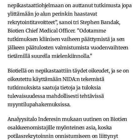
nepikastaattiohjelmaan on auttanut tutkimusta jopa
ylittämään jo alun perinkin haastavat
rekrytointitavoitteet”, sanoi tri Stephen Bandak,
Biotien Chief Medical Officer. ”Odotamme
tutkimuksen kliinisen vaiheen päättymistä ja sen
jälkeen päätulosten valmistumista vuodenvaihteen
tietämillä suurella mielenkiinnolla.”
Biotiellä on nepikastaattiin täydet oikeudet, ja se on
oikeutettu käyttämään NIDA:n tekemistä
tutkimuksista saatuja tietoja ja tuloksia
tulevaisuudessa mahdollisesti tehtävissä
myyntilupahakemuksissa.
Analyysitalo Inderesin mukaan uutinen on Biotien
osakkeenomistajille myönteinen asia, koska
potilasrekrytoinnin onnistumiseen on liittynyt