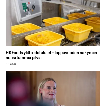
HKFoods ylitti odotukset – loppuvuoden näkymiin
nousi tummia pilviä
5.8.2026