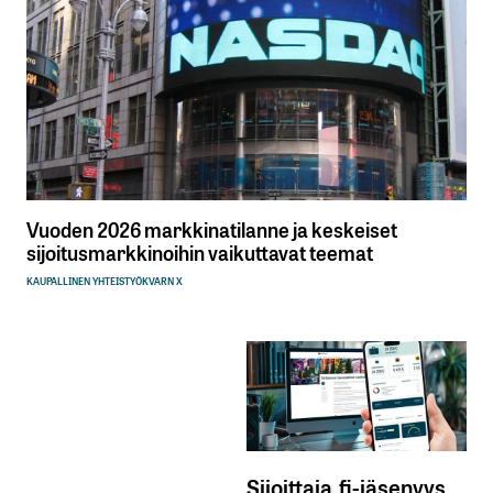
Vuoden 2026 markkinatilanne ja keskeiset
sijoitusmarkkinoihin vaikuttavat teemat
KAUPALLINEN YHTEISTYÖ
KVARN X
Sijoittaja.fi-jäsenyys