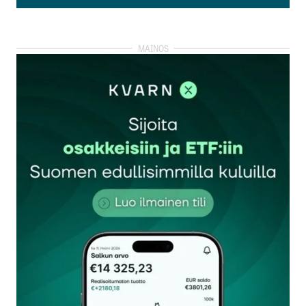
Lisää kommentti
kirjautua
sisään
rekisteröityä
Sähköpostiosoitettasi ei julkaista.
Pakolliset
kentät on merkitty
*
Kommentti
*