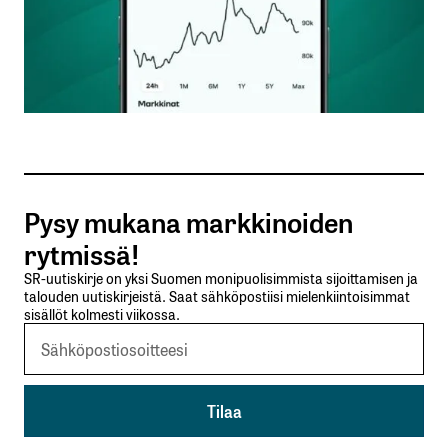
Nimesi tai nimimerkkisi
*
Sähköpostiosoitteesi
*
Tilaa SalkunRakentajan uutiskirje
Pysy mukana markkinoiden
Lähetä kommentti
rytmissä!
SR-uutiskirje on yksi Suomen monipuolisimmista sijoittamisen ja
talouden uutiskirjeistä. Saat sähköpostiisi mielenkiintoisimmat
sisällöt kolmesti viikossa.