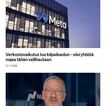
Verkostovaikutus tuo kilpailuedun – viisi yhtiötä
nojaa tähän vallihautaan
27.7.2026