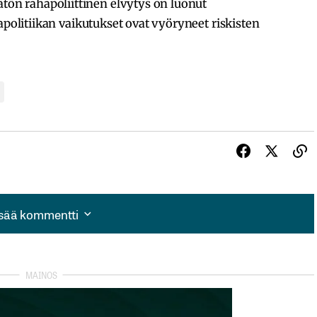
n rahapoliittinen elvytys on luonut
apolitiikan vaikutukset ovat vyöryneet riskisten
isää kommentti
isää kommentti
autua sisään
rekisteröityä