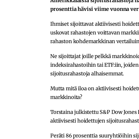
Amerikkalaisia sijoitusrahastoja ha
prosenttia hävisi viime vuonna vert
Ihmiset sijoittavat aktiivisesti hoide
uskovat rahastojen voittavan markkina
rahaston kohdemarkkinan vertailuin
Ne sijoittajat joille pelkkä markkinoid
indeksirahastoihin tai ETF:iin, joiden
sijoitusrahastoja alhaisemmat.
Mutta mitä iloa on aktiivisesti hoidetu
markkinoita?
Torstaina julkistettu S&P Dow Jones 
aktiivisesti hoidettujen sijoitusraha
Peräti 86 prosenttia suuryhtiöihin sij