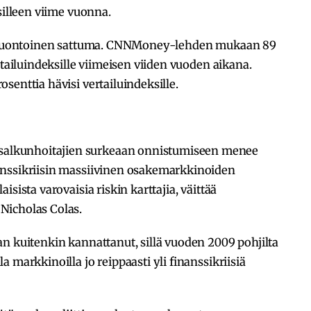
silleen viime vuonna.
rtaluontoinen sattuma. CNNMoney-lehden mukaan 89
rtailuindeksille viimeisen viiden vuoden aikana.
senttia hävisi vertailuindeksille.
lkunhoitajien surkeaan onnistumiseen menee
anssikriisin massiivinen osakemarkkinoiden
sista varovaisia riskin karttajia, väittää
Nicholas Colas.
n kuitenkin kannattanut, sillä vuoden 2009 pohjilta
 markkinoilla jo reippaasti yli finanssikriisiä