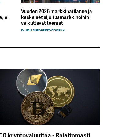
Vuoden 2026 markkinatilanne ja
, ei
keskeiset sijoitusmarkkinoihin
vaikuttavat teemat
KAUPALLINEN YHTEISTYÖ
KVARN X
300 kryptovaluuttaa - Rajattomasti