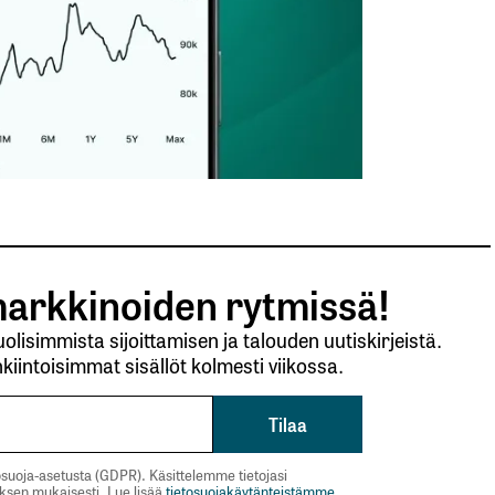
arkkinoiden rytmissä!
lisimmista sijoittamisen ja talouden uutiskirjeistä.
kiintoisimmat sisällöt kolmesti viikossa.
suoja-asetusta (GDPR). Käsittelemme tietojasi
uksen mukaisesti. Lue lisää
tietosuojakäytänteistämme