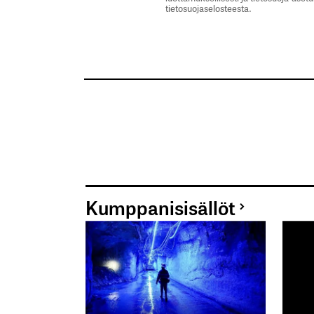
tietosuojaselosteesta.
Kumppanisisällöt