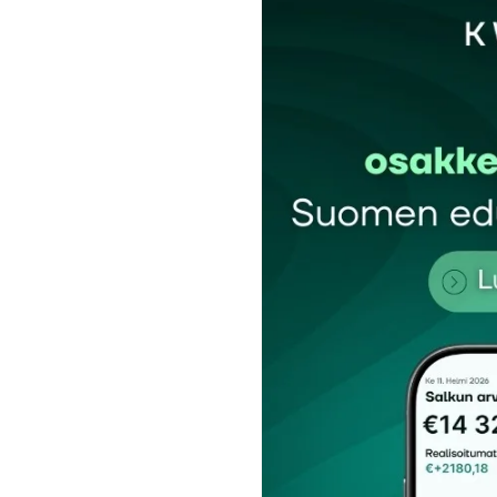
Sähköpostiosoitettasi ei julkaista.
Pakollis
Kommentti
*
Nimesi tai nimimerkkisi
*
Tilaa SalkunRakentajan uutiskirje
Lähetä kommentti