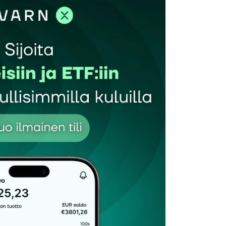
et kentät on merkitty
*
Sähköpostiosoitteesi
*