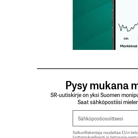
Pysy mukana m
SR-uutiskirje on yksi Suomen monipuo
Saat sähköpostiisi mielen
SalkunRakentaja noudattaa EU:n tieto
luottamuksellisesti ja tietosuoja-aset