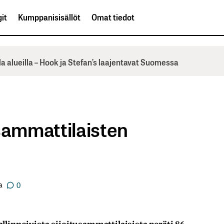
it
Kumppanisisällöt
Omat tiedot
la alueilla – Hook ja Stefan’s laajentavat Suomessa
sammattilaisten
a
0