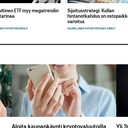
ttinen ETF myy megatrendin
Sijoitusstrategi: Kullan
tarinaa
hintanotkahdus on ostopaikka
varoitus
EN YHTEISTYÖ
KVARN X
KAUPALLINEN YHTEISTYÖ
RAAKA-AINEET
Aloita kaupankäynti kryptovaluutoilla
Yli 