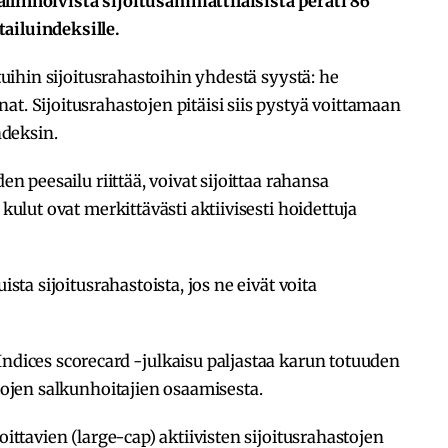
llinnoivista sijoitusammattilaisista peräti 86
ailuindeksille.
ttuihin sijoitusrahastoihin yhdestä syystä: he
t. Sijoitusrahastojen pitäisi siis pystyä voittamaan
deksin.
en peesailu riittää, voivat sijoittaa rahansa
 kulut ovat merkittävästi aktiivisesti hoidettuja
ista sijoitusrahastoista, jos ne eivät voita
Indices scorecard -julkaisu paljastaa karun totuuden
stojen salkunhoitajien osaamisesta.
oittavien (large-cap) aktiivisten sijoitusrahastojen