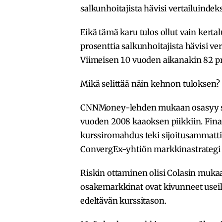
salkunhoitajista hävisi vertailuindek
Eikä tämä karu tulos ollut vain ke
prosenttia salkunhoitajista hävisi ve
Viimeisen 10 vuoden aikanakin 82 pro
Mikä selittää näin kehnon tuloksen?
CNNMoney-lehden mukaan osasyy sa
vuoden 2008 kaaoksen piikkiin. Fin
kurssiromahdus teki sijoitusammattilai
ConvergEx-yhtiön markkinastrategi 
Riskin ottaminen olisi Colasin mukaa
osakemarkkinat ovat kivunneet useilla
edeltävän kurssitason.