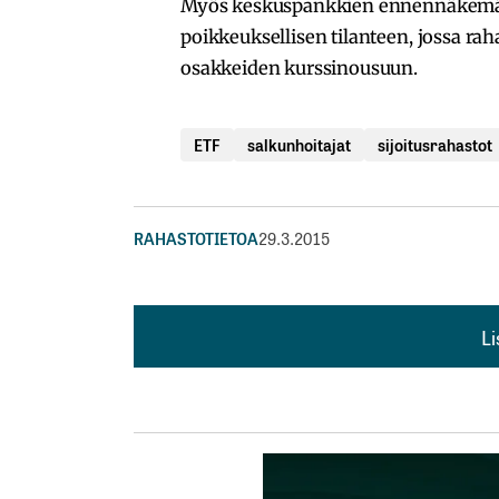
Myös keskuspankkien ennennäkemätö
poikkeuksellisen tilanteen, jossa rah
osakkeiden kurssinousuun.
ETF
salkunhoitajat
sijoitusrahastot
RAHASTOTIETOA
29.3.2015
L
L
kirj