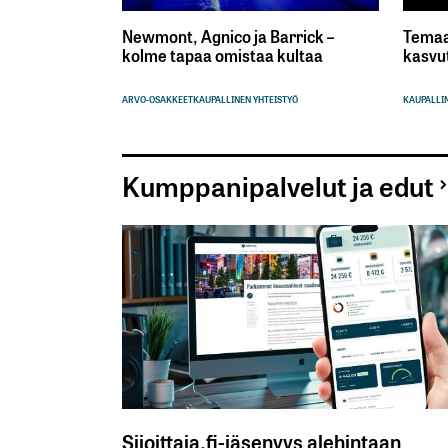
Newmont, Agnico ja Barrick –
Temaa
kolme tapaa omistaa kultaa
kasvu
ARVO-OSAKKEET
KAUPALLINEN YHTEISTYÖ
KAUPALLIN
Kumppanipalvelut ja edut
Sijoittaja.fi-jäsenyys alehintaan