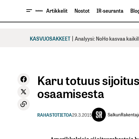
Artikkelit
Nostot
IR-seuranta
Blog
|
KASVUOSAKKEET
Analyysi: NoHo kasvaa kaikil
Karu totuus sijoitu
osaamisesta
SalkunRakentaj
RAHASTOTIETOA
29.3.2015