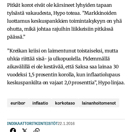
Pitkät korot eivät ole kärsineet lyhyiden tapaan
tylsästä vakaudesta, Hypo toteaa. ”Markkinoiden
luottamus keskuspankkien toimintakykyyn on yhä
ohutta, mikä johtaa rajuihin liikkeisiin pitkässä
päässä.”
”Kreikan kriisi on laimentunut toistaiseksi, mutta
uhkia riittää sisä- ja ulkopuolella. Pidemmällä
aikavälillä ei ole kestävää, että Saksa saa lainaa 30
vuodeksi 1,5 prosentin korolla, kun inflaatiolupaus
keskuspankilta on vajaat 2,0 prosenttia”, Hypo linjaa.
euribor
inflaatio
korkotaso
lainanhoitomenot
INDIKAATTORIT
KIINTEISTÖT
22.1.2016