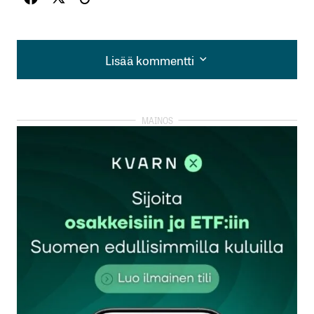
Lisää kommentti
Lisää kommentti
kirjautua
sisään
rekisteröityä
Sähköpostiosoitettasi ei julkaista.
Pakolliset
kentät on merkitty
*