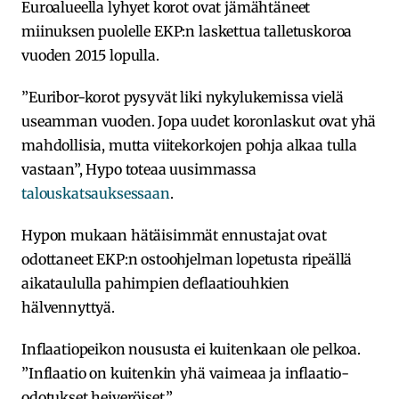
Euroalueella lyhyet korot ovat jämähtäneet
miinuksen puolelle EKP:n laskettua talletuskoroa
vuoden 2015 lopulla.
”Euribor-korot pysyvät liki nykylukemissa vielä
useamman vuoden. Jopa uudet koronlaskut ovat yhä
mahdollisia, mutta viitekorkojen pohja alkaa tulla
vastaan”, Hypo toteaa uusimmassa
talouskatsauksessaan
.
Hypon mukaan hätäisimmät ennustajat ovat
odottaneet EKP:n ostoohjelman lopetusta ripeällä
aikataululla pahimpien deflaatiouhkien
hälvennyttyä.
Inflaatiopeikon noususta ei kuitenkaan ole pelkoa.
”Inflaatio on kuitenkin yhä vaimeaa ja inflaatio-
odotukset heiveröiset.”