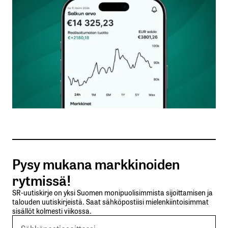
Kommentti
*
Nimesi tai nimimerkkisi
*
Sähköpostiosoitteesi
*
Tilaa SalkunRakentajan uutiskirje
Pysy mukana markkinoiden
Lähetä kommentti
rytmissä!
SR-uutiskirje on yksi Suomen monipuolisimmista sijoittamisen ja
talouden uutiskirjeistä. Saat sähköpostiisi mielenkiintoisimmat
sisällöt kolmesti viikossa.