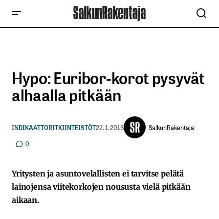
Hypo: Euribor-korot pysyvät
alhaalla pitkään
SalkunRakentaja
INDIKAATTORIT
KIINTEISTÖT
22.1.2016
0
Yritysten ja asuntovelallisten ei tarvitse pelätä
lainojensa viitekorkojen noususta vielä pitkään
aikaan.