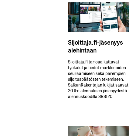
Sijoittaja.fi-jäsenyys
alehintaan
Sijoittaja.fi tarjoaa kattavat
työkalut ja tiedot markkinoiden
seuraamiseen sekä parempien
sijoituspäätösten tekemiseen.
SalkunRakentajan lukijat saavat
20 %:n alennuksen jäsenyydestä
alennuskoodilla SRSI20