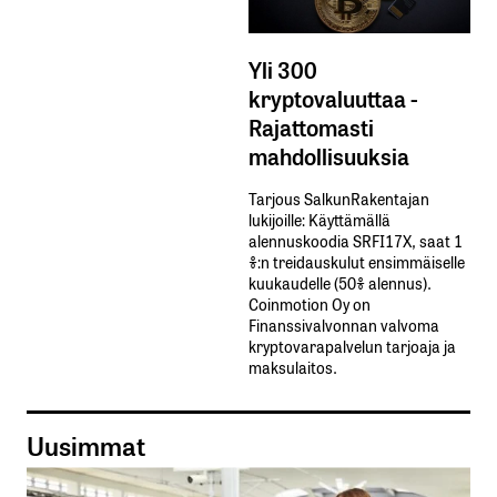
Yli 300
kryptovaluuttaa -
Rajattomasti
mahdollisuuksia
Tarjous SalkunRakentajan
lukijoille: Käyttämällä​ ​
alennuskoodia​ ​SRFI17X,​ ​saat​ ​1
%:n treidauskulut​ ​ensimmäiselle​ ​
kuukaudelle​ ​(50%​ ​alennus).
Coinmotion Oy on
Finanssivalvonnan valvoma
kryptovarapalvelun tarjoaja ja
maksulaitos.
Uusimmat