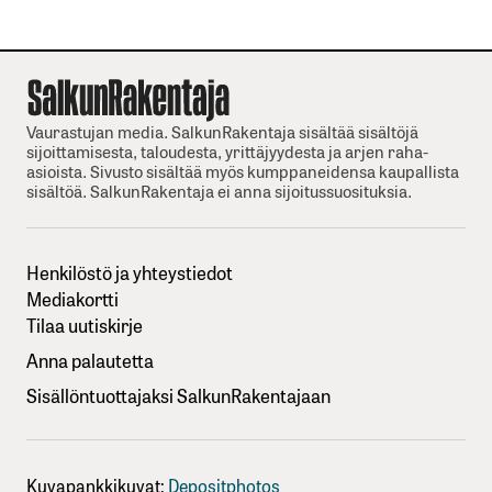
Vaurastujan media. SalkunRakentaja sisältää sisältöjä
sijoittamisesta, taloudesta, yrittäjyydesta ja arjen raha-
asioista. Sivusto sisältää myös kumppaneidensa kaupallista
sisältöä. SalkunRakentaja ei anna sijoitussuosituksia.
Henkilöstö ja yhteystiedot
Mediakortti
Tilaa uutiskirje
Anna palautetta
Sisällöntuottajaksi SalkunRakentajaan
Kuvapankkikuvat:
Depositphotos