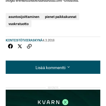
blogia
www.ostavuokraavaurastu.com
-sivustolla.
asuntosijoittaminen
pienet paikkakunnat
vuokratuotto
KIINTEISTÖT
VIERASKYNÄ
4.3.2016
Lisää kommentti
Lisää kommentti
kirjautua
sisään
rekisteröityä