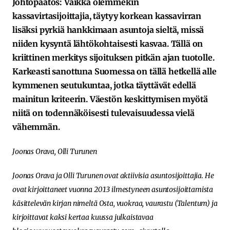
Johtopäätös: Vaikka olemmekin
kassavirtasijoittajia, täytyy korkean kassavirran
lisäksi pyrkiä hankkimaan asuntoja sieltä, missä
niiden kysyntä lähtökohtaisesti kasvaa. Tällä on
kriittinen merkitys sijoituksen pitkän ajan tuotolle.
Karkeasti sanottuna Suomessa on tällä hetkellä alle
kymmenen seutukuntaa, jotka täyttävät edellä
mainitun kriteerin. Väestön keskittymisen myötä
niitä on todennäköisesti tulevaisuudessa vielä
vähemmän.
Joonas Orava, Olli Turunen
Joonas Orava ja Olli Turunen ovat aktiivisia asuntosijoittajia. He
ovat kirjoittaneet vuonna 2013 ilmestyneen asuntosijoittamista
käsittelevän kirjan nimeltä Osta, vuokraa, vaurastu (Talentum) ja
kirjoittavat kaksi kertaa kuussa julkaistavaa