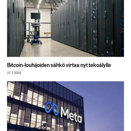
Bitcoin-louhijoiden sähkö virtaa nyt tekoälylle
27.7.2026