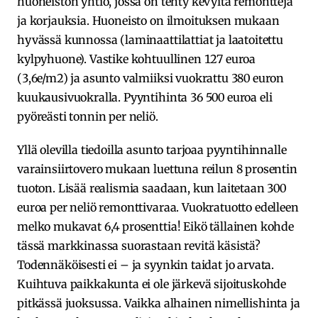
huoneiston yhtiö, jossa on tehty kevyitä remontteja
ja korjauksia. Huoneisto on ilmoituksen mukaan
hyvässä kunnossa (laminaattilattiat ja laatoitettu
kylpyhuone). Vastike kohtuullinen 127 euroa
(3,6e/m2) ja asunto valmiiksi vuokrattu 380 euron
kuukausivuokralla. Pyyntihinta 36 500 euroa eli
pyöreästi tonnin per neliö.
Yllä olevilla tiedoilla asunto tarjoaa pyyntihinnalle
varainsiirtovero mukaan luettuna reilun 8 prosentin
tuoton. Lisää realismia saadaan, kun laitetaan 300
euroa per neliö remonttivaraa. Vuokratuotto edelleen
melko mukavat 6,4 prosenttia! Eikö tällainen kohde
tässä markkinassa suorastaan revitä käsistä?
Todennäköisesti ei – ja syynkin taidat jo arvata.
Kuihtuva paikkakunta ei ole järkevä sijoituskohde
pitkässä juoksussa. Vaikka alhainen nimellishinta ja