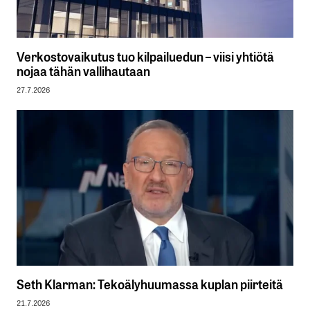
Verkostovaikutus tuo kilpailuedun – viisi yhtiötä
nojaa tähän vallihautaan
27.7.2026
Seth Klarman: Tekoälyhuumassa kuplan piirteitä
21.7.2026