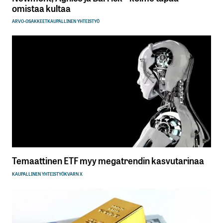
omistaa kultaa
ARVO-OSAKKEET
KAUPALLINEN YHTEISTYÖ
Temaattinen ETF myy megatrendin kasvutarinaa
KAUPALLINEN YHTEISTYÖ
KVARN X