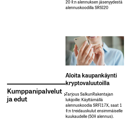
20 %:n alennuksen jäsenyydestä
alennuskoodilla SRSI20
Aloita kaupankäynti
kryptovaluutoilla
Kumppanipalvelut
Tarjous SalkunRakentajan
ja edut
lukijoille: Käyttämällä​ ​
alennuskoodia​ ​SRFI17X,​ ​saat​ ​1
%:n treidauskulut​ ​ensimmäiselle​ ​
kuukaudelle​ ​(50%​ ​alennus).