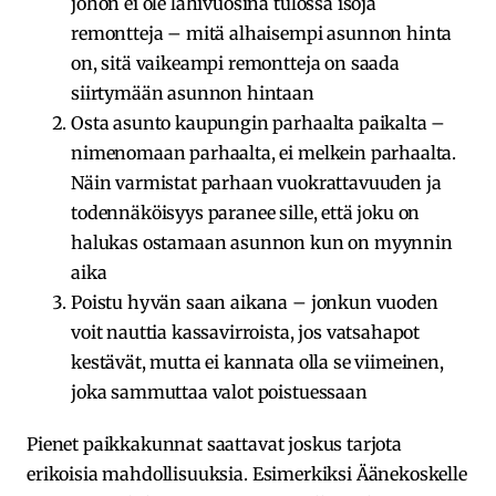
johon ei ole lähivuosina tulossa isoja
remontteja – mitä alhaisempi asunnon hinta
on, sitä vaikeampi remontteja on saada
siirtymään asunnon hintaan
Osta asunto kaupungin parhaalta paikalta –
nimenomaan parhaalta, ei melkein parhaalta.
Näin varmistat parhaan vuokrattavuuden ja
todennäköisyys paranee sille, että joku on
halukas ostamaan asunnon kun on myynnin
aika
Poistu hyvän saan aikana – jonkun vuoden
voit nauttia kassavirroista, jos vatsahapot
kestävät, mutta ei kannata olla se viimeinen,
joka sammuttaa valot poistuessaan
Pienet paikkakunnat saattavat joskus tarjota
erikoisia mahdollisuuksia. Esimerkiksi Äänekoskelle