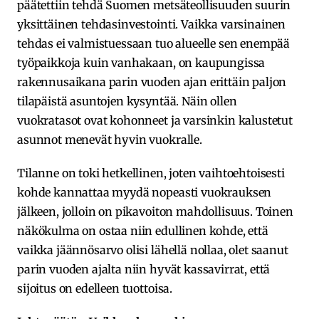
päätettiin tehdä Suomen metsäteollisuuden suurin
yksittäinen tehdasinvestointi. Vaikka varsinainen
tehdas ei valmistuessaan tuo alueelle sen enempää
työpaikkoja kuin vanhakaan, on kaupungissa
rakennusaikana parin vuoden ajan erittäin paljon
tilapäistä asuntojen kysyntää. Näin ollen
vuokratasot ovat kohonneet ja varsinkin kalustetut
asunnot menevät hyvin vuokralle.
Tilanne on toki hetkellinen, joten vaihtoehtoisesti
kohde kannattaa myydä nopeasti vuokrauksen
jälkeen, jolloin on pikavoiton mahdollisuus. Toinen
näkökulma on ostaa niin edullinen kohde, että
vaikka jäännösarvo olisi lähellä nollaa, olet saanut
parin vuoden ajalta niin hyvät kassavirrat, että
sijoitus on edelleen tuottoisa.