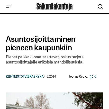
Asuntosijoittaminen
pieneen kaupunkiin
Pienet paikkakunnat saattavat joskus tarjota
asuntosijoittajalle erikoisia mahdollisuuksia.
Joonas Orava
KIINTEISTÖT
VIERASKYNÄ
4.3.2016
0