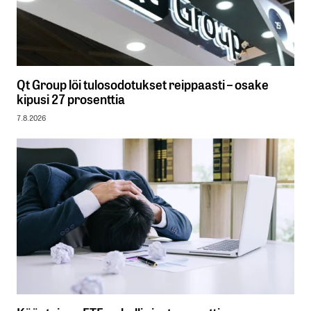
Qt Group löi tulosodotukset reippaasti – osake
kipusi 27 prosenttia
7.8.2026