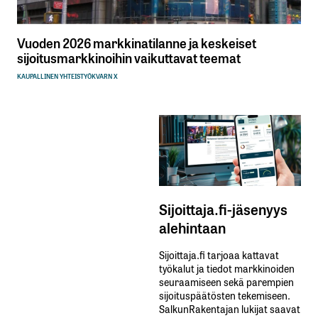
Vuoden 2026 markkinatilanne ja keskeiset
sijoitusmarkkinoihin vaikuttavat teemat
KAUPALLINEN YHTEISTYÖ
KVARN X
Sijoittaja.fi-jäsenyys
alehintaan
Sijoittaja.fi tarjoaa kattavat
työkalut ja tiedot markkinoiden
seuraamiseen sekä parempien
sijoituspäätösten tekemiseen.
SalkunRakentajan lukijat saavat