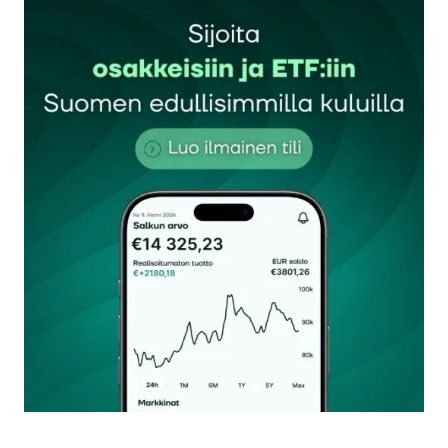
Sähköpostiosoitettasi ei julkaista.
Pakolliset
kentät on merkitty
*
Kommentti
*
Nimesi tai nimimerkkisi
*
Sähköpostiosoitteesi
*