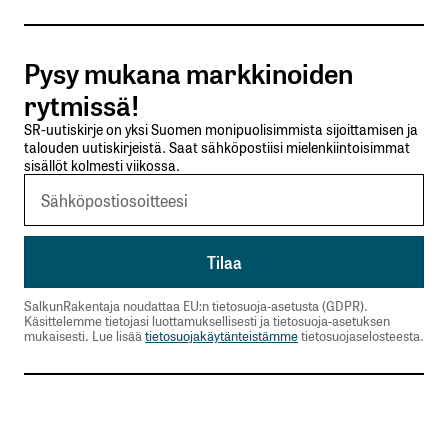
Tilaa SalkunRakentajan uutiskirje
Pysy mukana markkinoiden
Lähetä kommentti
rytmissä!
SR-uutiskirje on yksi Suomen monipuolisimmista sijoittamisen ja
talouden uutiskirjeistä. Saat sähköpostiisi mielenkiintoisimmat
sisällöt kolmesti viikossa.
SalkunRakentaja noudattaa EU:n tietosuoja-asetusta (GDPR).
Käsittelemme tietojasi luottamuksellisesti ja tietosuoja-asetuksen
mukaisesti. Lue lisää
tietosuojakäytänteistämme
tietosuojaselosteesta.