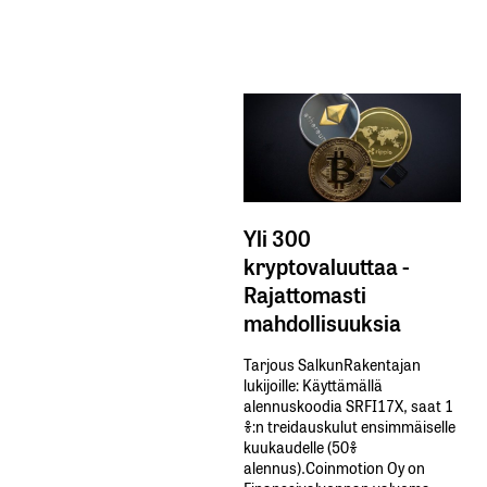
Yli 300
kryptovaluuttaa -
Rajattomasti
mahdollisuuksia
Tarjous SalkunRakentajan
lukijoille: Käyttämällä​ ​
alennuskoodia​ ​SRFI17X,​ ​saat​ ​1
%:n treidauskulut​ ​ensimmäiselle​ ​
kuukaudelle​ ​(50%​ ​
alennus).Coinmotion Oy on