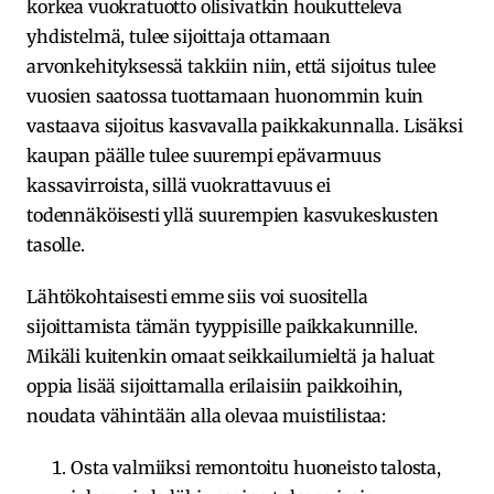
korkea vuokratuotto olisivatkin houkutteleva
yhdistelmä, tulee sijoittaja ottamaan
arvonkehityksessä takkiin niin, että sijoitus tulee
vuosien saatossa tuottamaan huonommin kuin
vastaava sijoitus kasvavalla paikkakunnalla. Lisäksi
kaupan päälle tulee suurempi epävarmuus
kassavirroista, sillä vuokrattavuus ei
todennäköisesti yllä suurempien kasvukeskusten
tasolle.
Lähtökohtaisesti emme siis voi suositella
sijoittamista tämän tyyppisille paikkakunnille.
Mikäli kuitenkin omaat seikkailumieltä ja haluat
oppia lisää sijoittamalla erilaisiin paikkoihin,
noudata vähintään alla olevaa muistilistaa:
Osta valmiiksi remontoitu huoneisto talosta,