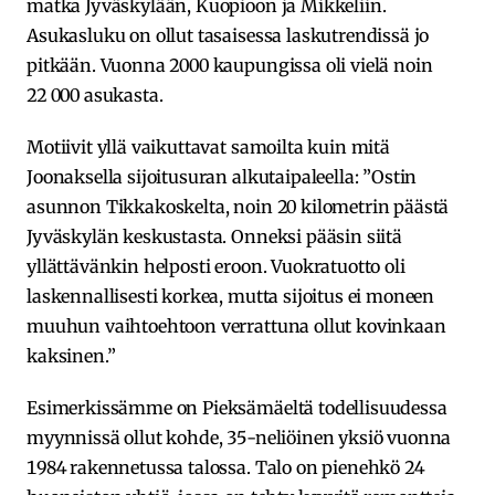
matka Jyväskylään, Kuopioon ja Mikkeliin.
Asukasluku on ollut tasaisessa laskutrendissä jo
pitkään. Vuonna 2000 kaupungissa oli vielä noin
22 000 asukasta.
Motiivit yllä vaikuttavat samoilta kuin mitä
Joonaksella sijoitusuran alkutaipaleella: ”Ostin
asunnon Tikkakoskelta, noin 20 kilometrin päästä
Jyväskylän keskustasta. Onneksi pääsin siitä
yllättävänkin helposti eroon. Vuokratuotto oli
laskennallisesti korkea, mutta sijoitus ei moneen
muuhun vaihtoehtoon verrattuna ollut kovinkaan
kaksinen.”
Esimerkissämme on Pieksämäeltä todellisuudessa
myynnissä ollut kohde, 35-neliöinen yksiö vuonna
1984 rakennetussa talossa. Talo on pienehkö 24