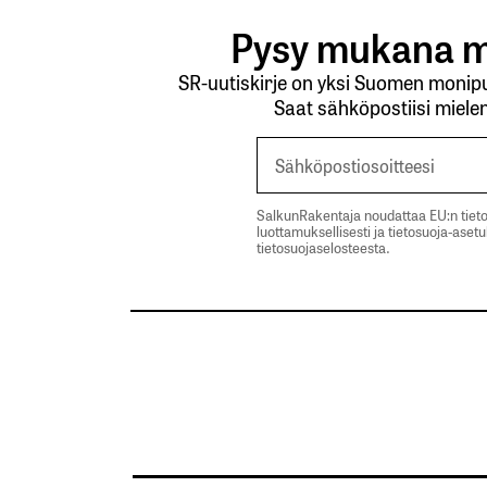
Pysy mukana m
SR-uutiskirje on yksi Suomen monipuo
Saat sähköpostiisi mielen
SalkunRakentaja noudattaa EU:n tieto
luottamuksellisesti ja tietosuoja-aset
tietosuojaselosteesta.