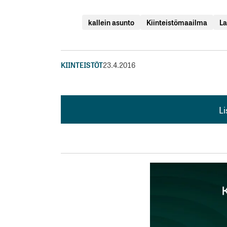
kallein asunto
Kiinteistömaailma
La
KIINTEISTÖT
23.4.2016
L
L
kirj
Sähköpostiosoitettasi ei julkaista.
Pakollis