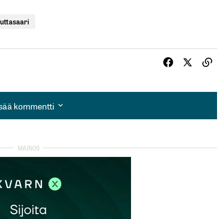
uttasaari
isää kommentti
isää kommentti
autua sisään
rekisteröityä
et kentät on merkitty
*