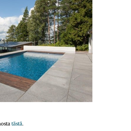
nnosta
tästä
.