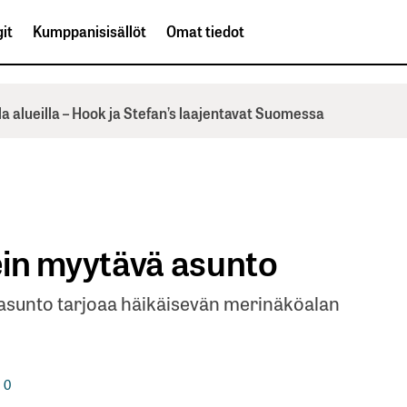
it
Kumppanisisällöt
Omat tiedot
la alueilla – Hook ja Stefan’s laajentavat Suomessa
in myytävä asunto
 asunto tarjoaa häikäisevän merinäköalan
0