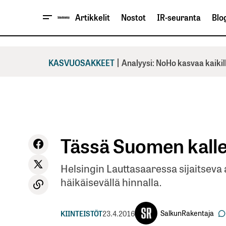
Artikkelit
Nostot
IR-seuranta
Blog
|
KASVUOSAKKEET
Analyysi: NoHo kasvaa kaikil
Tässä Suomen kalle
Helsingin Lauttasaaressa sijaitseva
häikäisevällä hinnalla.
SalkunRakentaja
KIINTEISTÖT
23.4.2016