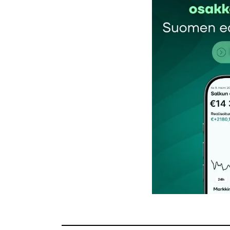
Kommentti
*
Nimesi tai nimimerkkisi
*
Tilaa SalkunRakentajan uutiskirje
Lähetä kommentti