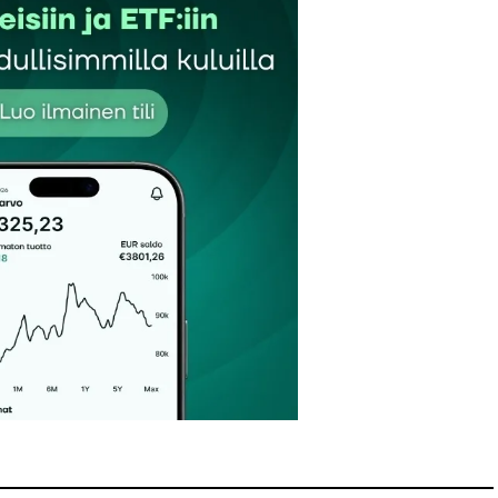
Sähköpostiosoitteesi
*