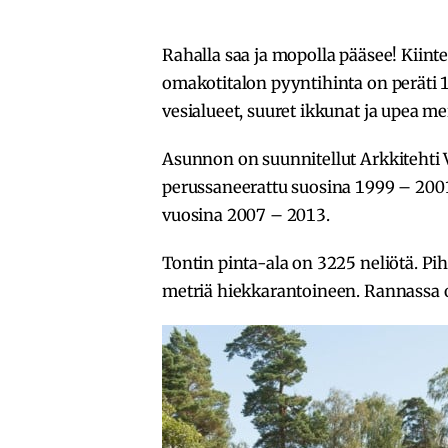
Rahalla saa ja mopolla pääsee! Kiin
omakotitalon pyyntihinta on peräti 
vesialueet, suuret ikkunat ja upea me
Asunnon on suunnitellut Arkkitehti V
perussaneerattu suosina 1999 – 2001. 
vuosina 2007 – 2013.
Tontin pinta-ala on 3225 neliötä. Pih
metriä hiekkarantoineen. Rannassa on 