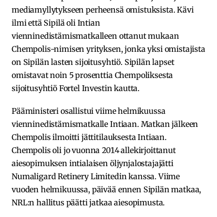
mediamyllytykseen perheensä omistuksista. Kävi
ilmi että Sipilä oli Intian
vienninedistämismatkalleen ottanut mukaan
Chempolis-nimisen yrityksen, jonka yksi omistajista
on Sipilän lasten sijoitusyhtiö. Sipilän lapset
omistavat noin 5 prosenttia Chempoliksesta
sijoitusyhtiö Fortel Investin kautta.
Pääministeri osallistui viime helmikuussa
vienninedistämismatkalle Intiaan. Matkan jälkeen
Chempolis ilmoitti jättitilauksesta Intiaan.
Chempolis oli jo vuonna 2014 allekirjoittanut
aiesopimuksen intialaisen öljynjalostajajätti
Numaligard Retinery Limitedin kanssa. Viime
vuoden helmikuussa, päivää ennen Sipilän matkaa,
NRL:n hallitus päätti jatkaa aiesopimusta.