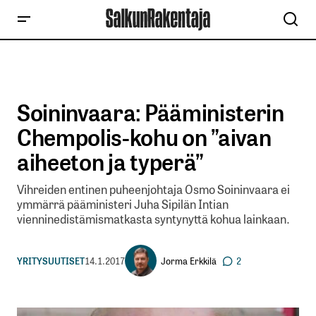
Soininvaara: Pääministerin
Chempolis-kohu on ”aivan
aiheeton ja typerä”
Vihreiden entinen puheenjohtaja Osmo Soininvaara ei
ymmärrä pääministeri Juha Sipilän Intian
vienninedistämismatkasta syntynyttä kohua lainkaan.
Jorma Erkkilä
YRITYSUUTISET
14.1.2017
2