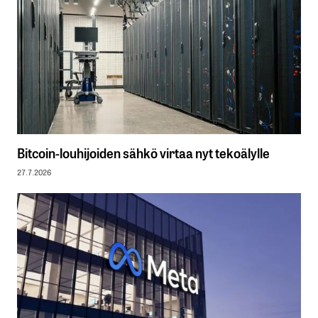
Bitcoin-louhijoiden sähkö virtaa nyt tekoälylle
27.7.2026