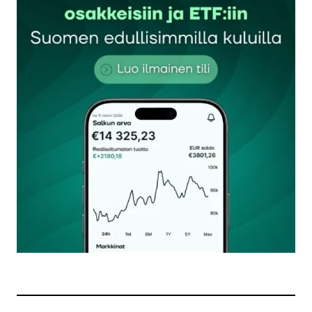
Harri Lammi
18.1.2017 at 20:50
Vastaa
Näin juuri. Ihmeellistä tässä Chempolis-kohussa on
se, että kukaan ei ole voinut millään tavalla osoittaa
että pääministeri olisi oleellisesti vaikuttanut
yhtiön saamaan aiesopimukseen. Tuon
aiesopimuksen ensimmäinen versio on
allekirjoitettu jo ennen Sipilän pääministerikautta.
Jonkun pitäisi osoittaa tuo tieto vääräksi, jotta tässä
olisi kyse mistään väärinkäytöksestä.
Sinänsä on tärkeää että lehdistö toimii vallan
vahtikoirana. Tässä tapauksessa on kuitenkin pihvi
on hukassa.
Jorma Erkkilä