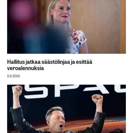
Hallitus jatkaa säästölinjaa ja esittää
veroalennuksia
5.8.2026