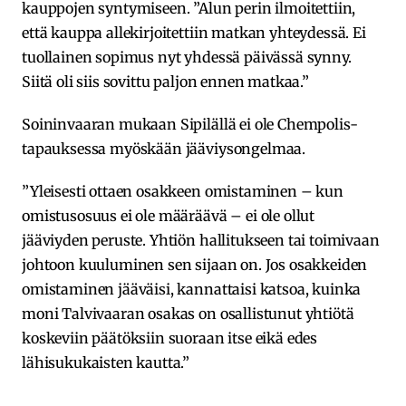
kauppojen syntymiseen. ”Alun perin ilmoitettiin,
että kauppa allekirjoitettiin matkan yhteydessä. Ei
tuollainen sopimus nyt yhdessä päivässä synny.
Siitä oli siis sovittu paljon ennen matkaa.”
Soininvaaran mukaan Sipilällä ei ole Chempolis-
tapauksessa myöskään jääviysongelmaa.
”Yleisesti ottaen osakkeen omistaminen – kun
omistusosuus ei ole määräävä – ei ole ollut
jääviyden peruste. Yhtiön hallitukseen tai toimivaan
johtoon kuuluminen sen sijaan on. Jos osakkeiden
omistaminen jääväisi, kannattaisi katsoa, kuinka
moni Talvivaaran osakas on osallistunut yhtiötä
koskeviin päätöksiin suoraan itse eikä edes
lähisukukaisten kautta.”