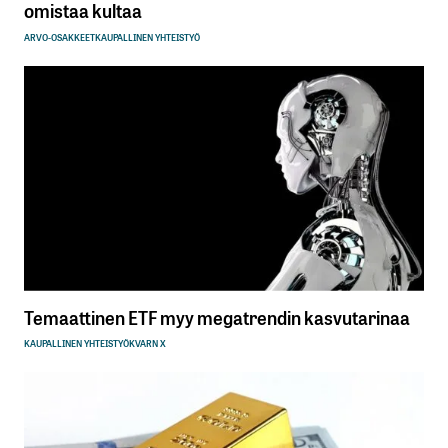
omistaa kultaa
ARVO-OSAKKEET
KAUPALLINEN YHTEISTYÖ
Temaattinen ETF myy megatrendin kasvutarinaa
KAUPALLINEN YHTEISTYÖ
KVARN X