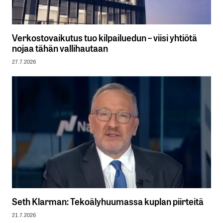
Verkostovaikutus tuo kilpailuedun – viisi yhtiötä
nojaa tähän vallihautaan
27.7.2026
Seth Klarman: Tekoälyhuumassa kuplan piirteitä
21.7.2026