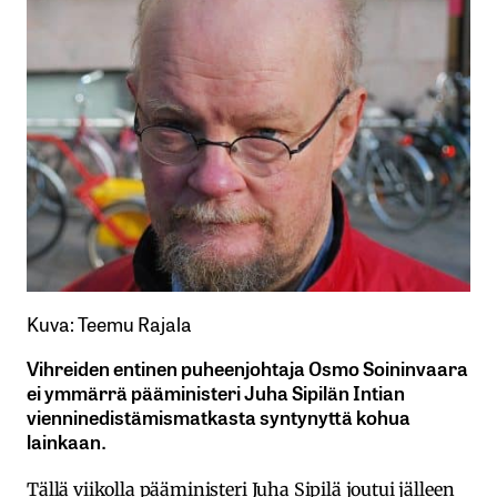
Kuva: Teemu Rajala
Vihreiden entinen puheenjohtaja Osmo Soininvaara
ei ymmärrä pääministeri Juha Sipilän Intian
vienninedistämismatkasta syntynyttä kohua
lainkaan.
Tällä viikolla pääministeri Juha Sipilä joutui jälleen