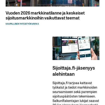
Vuoden 2026 markkinatilanne ja keskeiset
sijoitusmarkkinoihin vaikuttavat teemat
KAUPALLINEN YHTEISTYÖ
KVARN X
Sijoittaja.fi-jäsenyys
alehintaan
Sijoittaja.fi tarjoaa kattavat
työkalut ja tiedot markkinoiden
seuraamiseen sekä parempien
sijoituspäätösten tekemiseen.
SalkunRakentajan lukijat saavat
20 %:n alennuksen jäsenyydestä