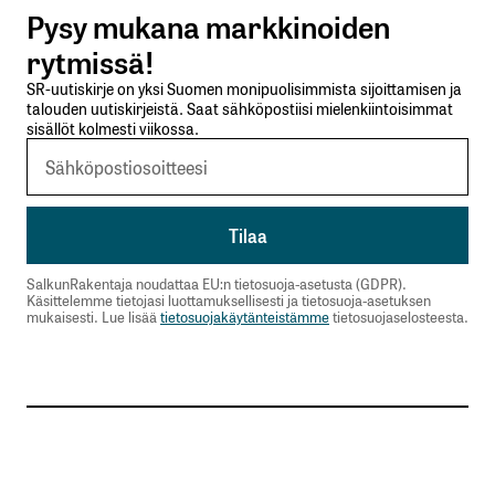
19.1.2017 at 07:47
Pysy mukana markkinoiden
rytmissä!
Vastaa
SR-uutiskirje on yksi Suomen monipuolisimmista sijoittamisen ja
talouden uutiskirjeistä. Saat sähköpostiisi mielenkiintoisimmat
sisällöt kolmesti viikossa.
kirjautua
sisään
rekisteröityä
SalkunRakentaja noudattaa EU:n tietosuoja-asetusta (GDPR).
Käsittelemme tietojasi luottamuksellisesti ja tietosuoja-asetuksen
mukaisesti. Lue lisää
tietosuojakäytänteistämme
tietosuojaselosteesta.
Sähköpostiosoitettasi ei julkaista.
Pakolliset
kentät on merkitty
*
Kommentti
*