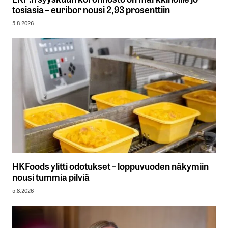
tosiasia – euribor nousi 2,93 prosenttiin
5.8.2026
HKFoods ylitti odotukset – loppuvuoden näkymiin
nousi tummia pilviä
5.8.2026