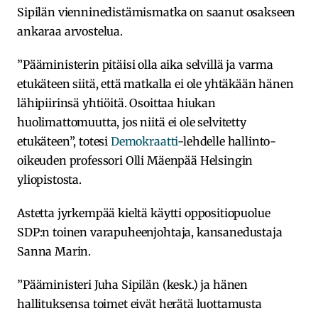
Sipilän vienninedistämismatka on saanut osakseen
ankaraa arvostelua.
”Pääministerin pitäisi olla aika selvillä ja varma
etukäteen siitä, että matkalla ei ole yhtäkään hänen
lähipiirinsä yhtiöitä. Osoittaa hiukan
huolimattomuutta, jos niitä ei ole selvitetty
etukäteen”, totesi
Demokraatti
-lehdelle hallinto-
oikeuden professori Olli Mäenpää Helsingin
yliopistosta.
Astetta jyrkempää kieltä käytti oppositiopuolue
SDP:n toinen varapuheenjohtaja, kansanedustaja
Sanna Marin.
”Pääministeri Juha Sipilän (kesk.) ja hänen
hallituksensa toimet eivät herätä luottamusta