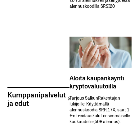
alennuskoodilla SRSI20
Aloita kaupankäynti
kryptovaluutoilla
Kumppanipalvelut
Tarjous SalkunRakentajan
ja edut
lukijoille: Käyttämällä​ ​
alennuskoodia​ ​SRFI17X,​ ​saat​ ​1
%:n treidauskulut​ ​ensimmäiselle​ ​
kuukaudelle​ ​(50%​ ​alennus).