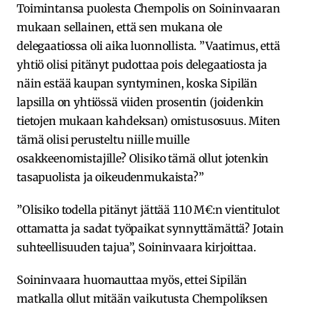
Toimintansa puolesta Chempolis on Soininvaaran
mukaan sellainen, että sen mukana ole
delegaatiossa oli aika luonnollista. ”Vaatimus, että
yhtiö olisi pitänyt pudottaa pois delegaatiosta ja
näin estää kaupan syntyminen, koska Sipilän
lapsilla on yhtiössä viiden prosentin (joidenkin
tietojen mukaan kahdeksan) omistusosuus. Miten
tämä olisi perusteltu niille muille
osakkeenomistajille? Olisiko tämä ollut jotenkin
tasapuolista ja oikeudenmukaista?”
”Olisiko todella pitänyt jättää 110 M€:n vientitulot
ottamatta ja sadat työpaikat synnyttämättä? Jotain
suhteellisuuden tajua”, Soininvaara kirjoittaa.
Soininvaara huomauttaa myös, ettei Sipilän
matkalla ollut mitään vaikutusta Chempoliksen