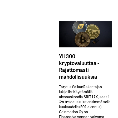
Yli 300
kryptovaluuttaa -
Rajattomasti
mahdollisuuksia
Tarjous SalkunRakentajan
lukijoille: Käyttämällä​ ​
alennuskoodia​ ​SRFI17X,​ ​saat​ ​1
%:n treidauskulut​ ​ensimmäiselle​ ​
kuukaudelle​ ​(50%​ ​alennus).
Coinmotion Oy on
Finanssivalvonnan valvoma