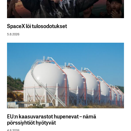
SpaceX löi tulosodotukset
5.8.2026
EU:n kaasuvarastot hupenevat – nämä
pörssiyhtiöt hyötyvät
4.8.2026