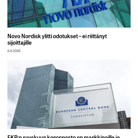
Novo Nordisk ylitti odotukset – ei riittänyt
sijoittajille
6.8.2026
EKP:n syyskuun koronnosto on markkinoille jo