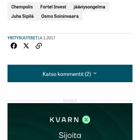
Chempolis
Fortel Invest
jääviysongelma
Juha Sipilä
Osmo Soininvaara
YRITYSUUTISET
14.1.2017
Katso kommentit (2)
Katso kommentit (2)
Arvostan Soinivaaran rehellistä ja arkista ajattelua.
Minuakin yrittäjänä kerta kaikkiaan ihmetyttää
tällaisten asioiden pyörittäminen. Minusta media
yleensäkin (media, lehdet / uutiset jotka
tämänkaltaista ilman riittävää käytännön
ymmärrystä) lööpittelevät, antaa ainakin minulle
itsestään vastenmielisen kuvan. yrittäjäx