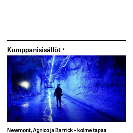
Nimesi tai nimimerkkisi
*
Kumppanisisällöt
Sähköpostiosoitteesi
*
Tilaa SalkunRakentajan uutiskirje
Lähetä kommentti
Newmont, Agnico ja Barrick – kolme tapaa