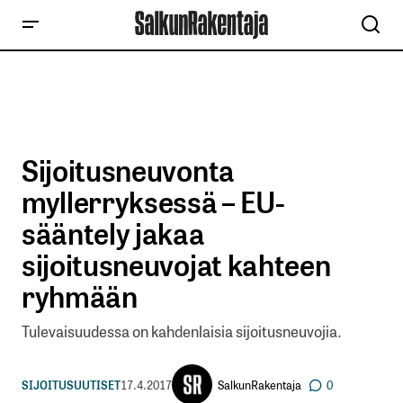
Sijoitusneuvonta
myllerryksessä – EU-
sääntely jakaa
sijoitusneuvojat kahteen
ryhmään
Tulevaisuudessa on kahdenlaisia sijoitusneuvojia.
SalkunRakentaja
SIJOITUSUUTISET
17.4.2017
0