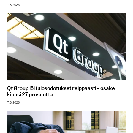
7.8.2026
Qt Group löi tulosodotukset reippaasti – osake
kipusi 27 prosenttia
7.8.2026