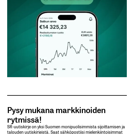
Kommentti
*
Nimesi tai nimimerkkisi
*
Sähköpostiosoitteesi
*
Tilaa SalkunRakentajan uutiskirje
Pysy mukana markkinoiden
Lähetä kommentti
rytmissä!
SR-uutiskirje on yksi Suomen monipuolisimmista sijoittamisen ja
talouden uutiskirjeistä. Saat sähköpostiisi mielenkiintoisimmat