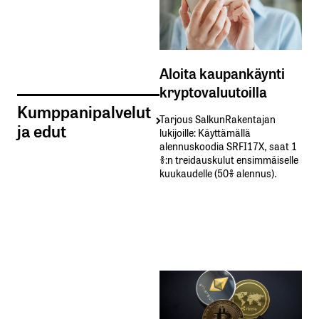
Aloita kaupankäynti
kryptovaluutoilla
Kumppanipalvelut
Tarjous SalkunRakentajan
ja edut
lukijoille: Käyttämällä​ ​
alennuskoodia​ ​SRFI17X,​ ​saat​ ​1
%:n treidauskulut​ ​ensimmäiselle​ ​
kuukaudelle​ ​(50%​ ​alennus).