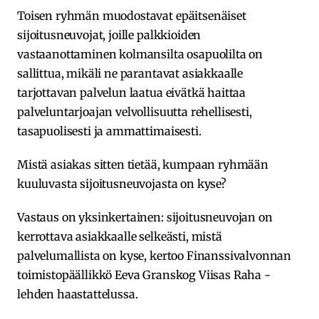
Toisen ryhmän muodostavat epäitsenäiset
sijoitusneuvojat, joille palkkioiden
vastaanottaminen kolmansilta osapuolilta on
sallittua, mikäli ne parantavat asiakkaalle
tarjottavan palvelun laatua eivätkä haittaa
palveluntarjoajan velvollisuutta rehellisesti,
tasapuolisesti ja ammattimaisesti.
Mistä asiakas sitten tietää, kumpaan ryhmään
kuuluvasta sijoitusneuvojasta on kyse?
Vastaus on yksinkertainen: sijoitusneuvojan on
kerrottava asiakkaalle selkeästi, mistä
palvelumallista on kyse, kertoo Finanssivalvonnan
toimistopäällikkö Eeva Granskog Viisas Raha -
lehden haastattelussa.