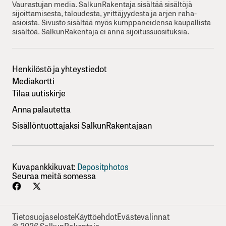
Vaurastujan media. SalkunRakentaja sisältää sisältöjä
sijoittamisesta, taloudesta, yrittäjyydesta ja arjen raha-
asioista. Sivusto sisältää myös kumppaneidensa kaupallista
sisältöä. SalkunRakentaja ei anna sijoitussuosituksia.
Henkilöstö ja yhteystiedot
Mediakortti
Tilaa uutiskirje
Anna palautetta
Sisällöntuottajaksi SalkunRakentajaan
Kuvapankkikuvat:
Depositphotos
Seuraa meitä somessa
Tietosuojaseloste
Käyttöehdot
Evästevalinnat
© 2026 SalkunRakentaja