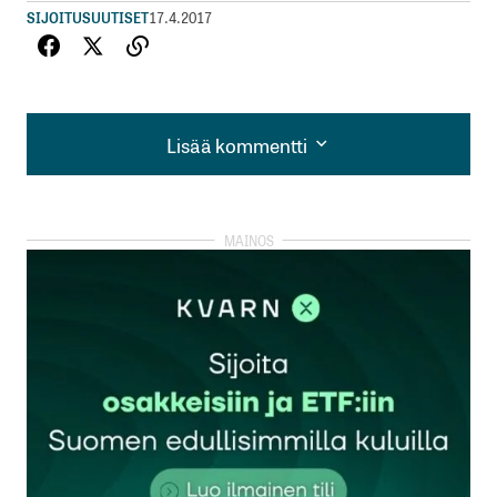
SIJOITUSUUTISET
17.4.2017
Lisää kommentti
Lisää kommentti
kirjautua
sisään
rekisteröityä
Sähköpostiosoitettasi ei julkaista.
Pakolliset
kentät on merkitty
*