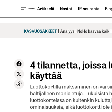
Artikkelit
Nostot
IR-seuranta
Blog
|
KASVUOSAKKEET
Analyysi: NoHo kasvaa kaikil
4 tilannetta, joissa
käyttää
Luottokortilla maksaminen on varsin s
haltijalleen monia etuja. Lukuisista
luottokorteissa on kuitenkin kulut
ominaisuuksia, eikä luottokortti ole