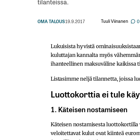
tilanteissa.
Tuuli Viinanen
OMA TALOUS
19.9.2017
0
Lukuisista hyvistä ominaisuuksistaa
kuluttajan kannalta myös vähemmän 
ihanteellinen maksuväline kaikissa ti
Listasimme neljä tilannetta, joissa lu
Luottokorttia ei tule käy
1. Käteisen nostamiseen
Käteisen nostamisesta luottokortilla 
veloitettavat kulut ovat kiinteä eur