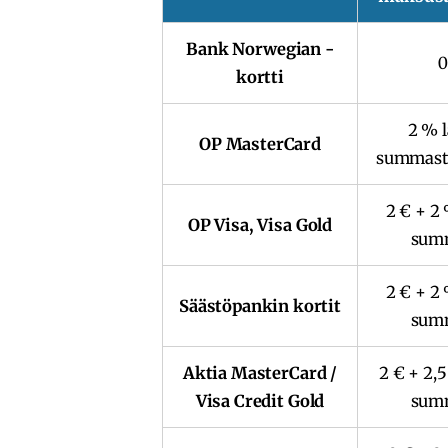
Bank Norwegian -
0
kortti
2 % 
OP MasterCard
summasta
2 € + 2
OP Visa, Visa Gold
sum
2 € + 2
Säästöpankin kortit
sum
Aktia MasterCard /
2 € + 2,
Visa Credit Gold
sum