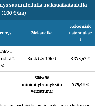
nys suunnitellulla maksuaikataululla
(100 €/kk)
Kokonaisk
ennys
Maksuaika
ustannukse
t
 €/kk +
tuslisä 2
34kk (2v, 10kk)
3 373,43 €
€
Säästöä
minimilyhennyksiin
779,43 €
verrattuna:
orttilaskun pystyisi tietenkin maksamaan kokonaan