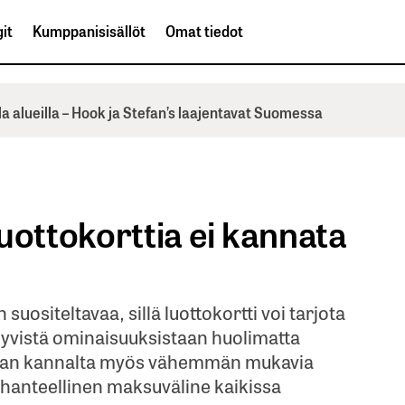
it
Kumppanisisällöt
Omat tiedot
la alueilla – Hook ja Stefan’s laajentavat Suomessa
 luottokorttia ei kannata
uositeltavaa, sillä luottokortti voi tarjota
 hyvistä ominaisuuksistaan huolimatta
tajan kannalta myös vähemmän mukavia
 ihanteellinen maksuväline kaikissa