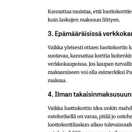
Kannattaa muistaa, että luottokortti
kuin laskujen maksuun liittyen.
3. Epämääräisissä verkkoka
Vaikka yleisesti ottaen luottokorti
suotavaa, kannattaa korttia kuitenki
verkkokaupoissa. Jos kaupan turvallis
maksamiseen voi olla esimerkiksi
Pa
maksaa
.
4. Ilman takaisinmaksusuun
Vaikka luottokortin idea onkin mahdo
ostohetkellä on varaa, pitää jo ostoh
luottokorttilaskun aikoo tulevaisuude