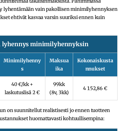
 suunnitelmaa takaisinmaksusta. Pahimmassa
tyy lyhentämään vain pakollisen minimilyhennyksen
kset ehtivät kasvaa varsin suuriksi ennen kuin
n lyhennys minimilyhennyksin
Minimilyhenny
Maksua
Kokonaiskusta
s
ika
nnukset
40 €/kk +
99kk
4 152,86 €
laskutuslisä 2 €
(8v, 3kk)
n on suunnitellut realistisesti jo ennen tuotteen
kustannukset huomattavasti kohtuullisempina: