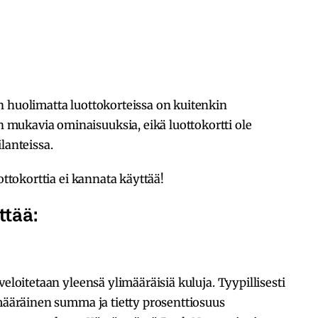
n huolimatta luottokorteissa on kuitenkin
mukavia ominaisuuksia, eikä luottokortti ole
lanteissa.
ottokorttia ei kannata käyttää!
ttää:
veloitetaan yleensä ylimääräisiä kuluja. Tyypillisesti
omääräinen summa ja tietty prosenttiosuus