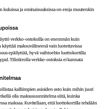
en kuluissa ja ominaisuuksissa on eroja muutenkin
upoissa
n käyttö verkko-ostoksilla on enemmän kuin
n käyttää maksuvälineenä vain luotettavissa
uus epäilyttää, hyvä vaihtoehto luottokortilla
ypal
. Tilisiirrolla verkko-ostoksia
ei kannata
nitelmaa
llistaa kalliimpien asioiden osto kuin mihin juuri
etkellä olla maksusuunnitelma siitä, kuinka
ssa maksaa. Kuvitellaan, että luottokortilla tehdään