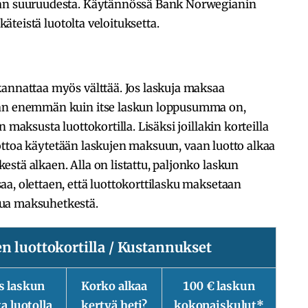
man suuruudesta. Käytännössä
Bank Norwegianin
käteistä luotolta veloituksetta.
kannattaa myös välttää. Jos laskuja maksaa
aan enemmän kuin itse laskun loppusumma on,
 maksusta luottokortilla. Lisäksi joillakin korteilla
ottoa käytetään laskujen maksuun, vaan luotto alkaa
stä alkaen. Alla on listattu, paljonko laskun
a, olettaen, että luottokorttilasku maksetaan
ua maksuhetkestä.
luottokortilla / Kustannukset
s laskun
Korko alkaa
100 € laskun
 luotolla
kertyä heti?
kokonaiskulut*