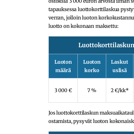
ostoksia 3 000 euron arvosta ilman
tapauksessa luottokorttilaskua pys
verran, jolloin luoton korkokustannu
luotto on kokonaan maksettu:
Luottokorttilasku
Luoton
Luoton
Laskut
määrä
korko
uslisä
3 000 €
7 %
2 €/kk*
Jos luottokorttilaskun maksuaikataulu
ostamista, pysyvät luoton kokonais