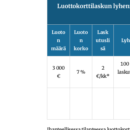
Luottokorttilaskun lyhen
Luoto
Luoto
Lask
n
n
utusli
Lyh
määrä
korko
sä
100
3 000
2
7 %
lasku
€
€/kk*
Ihanteellisessa tilanteessa luottok