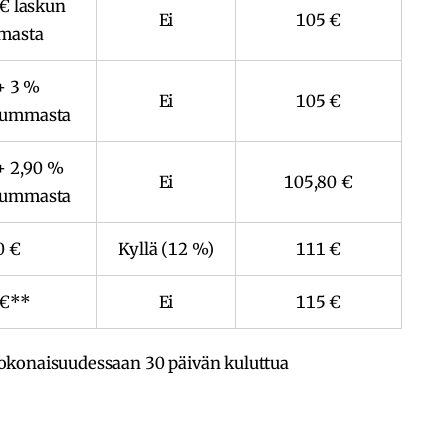
 € laskun
Ei
105 €
masta
+ 3 %
Ei
105 €
summasta
+ 2,90 %
Ei
105,80 €
summasta
0 €
Kyllä (12 %)
111 €
 €**
Ei
115 €
okonaisuudessaan 30 päivän kuluttua