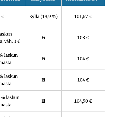
 €
Kyllä (19,9 %)
101,67 €
laskun
Ei
103 €
, väh. 3 €
 % laskun
Ei
104 €
masta
 % laskun
Ei
104 €
masta
5 % laskun
Ei
104,50 €
masta