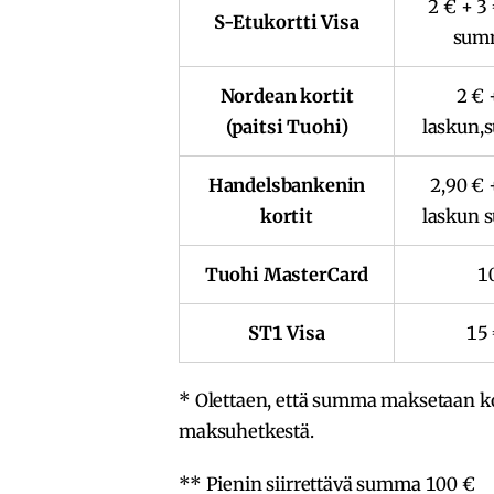
2 € + 3
S-Etukortti Visa
sum
Nordean kortit
2 € 
(paitsi Tuohi)
laskun,
Handelsbankenin
2,90 € 
kortit
laskun 
Tuohi MasterCard
1
ST1 Visa
15
* Olettaen, että summa maksetaan k
maksuhetkestä.
** Pienin siirrettävä summa 100 €