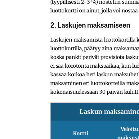
(tyypillisesti 2-3 %) nostetun sum
luottokortti
on ainut, jolla voi nostaa 
2. Laskujen maksamiseen
Laskujen maksamista luottokortilla 
luottokortilla, päätyy aina maksam
koska pankit perivät provisiota laskun
ei saa
korotonta maksuaikaa
, kun lu
kasvaa korkoa heti laskun maksuhetke
maksaminen eri luottokorteilla maksa
kokonaisuudessaan 30 päivän kulutt
Laskun maksaminen 
Veloitu
Kortti
maksusta