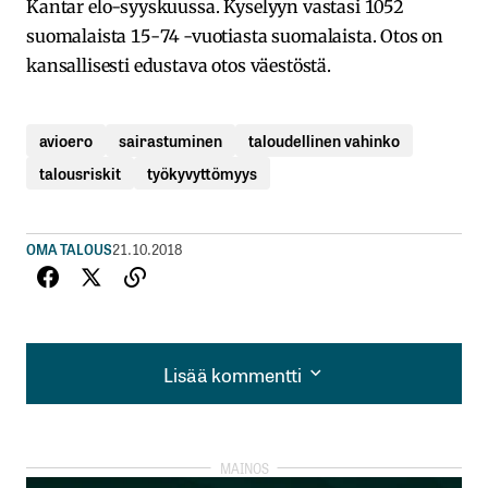
Kantar elo-syyskuussa. Kyselyyn vastasi 1052
suomalaista 15-74 -vuotiasta suomalaista. Otos on
kansallisesti edustava otos väestöstä.
avioero
sairastuminen
taloudellinen vahinko
talousriskit
työkyvyttömyys
OMA TALOUS
21.10.2018
Lisää kommentti
Lisää kommentti
kirjautua