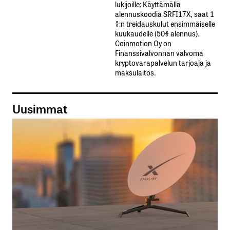
lukijoille: Käyttämällä​ ​
alennuskoodia​ ​SRFI17X,​ ​saat​ ​1
%:n treidauskulut​ ​ensimmäiselle​ ​
kuukaudelle​ ​(50%​ ​alennus).
Coinmotion Oy on
Finanssivalvonnan valvoma
kryptovarapalvelun tarjoaja ja
maksulaitos.
Uusimmat