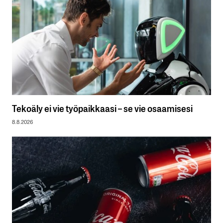
Tekoäly ei vie työpaikkaasi – se vie osaamisesi
8.8.2026