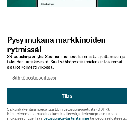
Sähköpostiosoitteesi
*
Tilaa SalkunRakentajan uutiskirje
Pysy mukana markkinoiden
Lähetä kommentti
rytmissä!
SR-uutiskirje on yksi Suomen monipuolisimmista sijoittamisen ja
talouden uutiskirjeistä. Saat sähköpostiisi mielenkiintoisimmat
sisällöt kolmesti viikossa.
SalkunRakentaja noudattaa EU:n tietosuoja-asetusta (GDPR).
Käsittelemme tietojasi luottamuksellisesti ja tietosuoja-asetuksen
mukaisesti. Lue lisää
tietosuojakäytänteistämme
tietosuojaselosteesta.