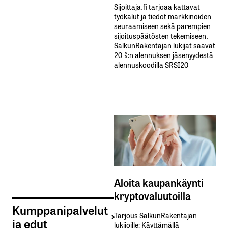
Sijoittaja.fi tarjoaa kattavat
työkalut ja tiedot markkinoiden
seuraamiseen sekä parempien
sijoituspäätösten tekemiseen.
SalkunRakentajan lukijat saavat
20 %:n alennuksen jäsenyydestä
alennuskoodilla SRSI20
Aloita kaupankäynti
kryptovaluutoilla
Kumppanipalvelut
Tarjous SalkunRakentajan
ja edut
lukijoille: Käyttämällä​ ​