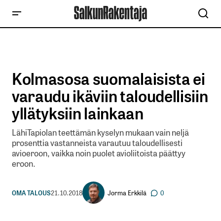
Kolmasosa suomalaisista ei
varaudu ikäviin taloudellisiin
yllätyksiin lainkaan
LähiTapiolan teettämän kyselyn mukaan vain neljä
prosenttia vastanneista varautuu taloudellisesti
avioeroon, vaikka noin puolet avioliitoista päättyy
eroon.
Jorma Erkkilä
OMA TALOUS
21.10.2018
0