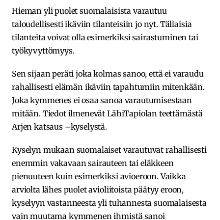
Hieman yli puolet suomalaisista varautuu
taloudellisesti ikäviin tilanteisiin jo nyt. Tällaisia
tilanteita voivat olla esimerkiksi sairastuminen tai
työkyvyttömyys.
Sen sijaan peräti joka kolmas sanoo, että ei varaudu
rahallisesti elämän ikäviin tapahtumiin mitenkään.
Joka kymmenes ei osaa sanoa varautumisestaan
mitään. Tiedot ilmenevät LähiTapiolan teettämästä
Arjen katsaus –kyselystä.
Kyselyn mukaan suomalaiset varautuvat rahallisesti
enemmin vakavaan sairauteen tai eläkkeen
pienuuteen kuin esimerkiksi avioeroon. Vaikka
arviolta lähes puolet avioliitoista päätyy eroon,
kyselyyn vastanneesta yli tuhannesta suomalaisesta
vain muutama kymmenen ihmistä sanoi