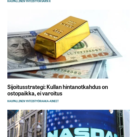
KAUPALLINEN YHTEISTYÖ
KVARN X
Sijoitusstrategi: Kullan hintanotkahdus on
ostopaikka, ei varoitus
KAUPALLINEN YHTEISTYÖ
RAAKA-AINEET