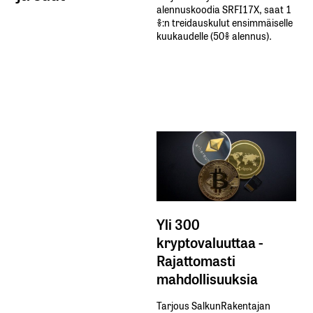
alennuskoodia​ ​SRFI17X,​ ​saat​ ​1
%:n treidauskulut​ ​ensimmäiselle​ ​
kuukaudelle​ ​(50%​ ​alennus).
Yli 300
kryptovaluuttaa -
Rajattomasti
mahdollisuuksia
Tarjous SalkunRakentajan