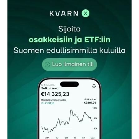
sisään
rekisteröityä
Sähköpostiosoitettasi ei julkaista.
Pakolliset
kentät on merkitty
*
Kommentti
*
Nimesi tai nimimerkkisi
*