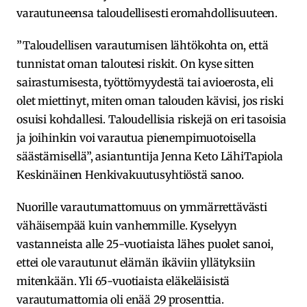
varautuneensa taloudellisesti eromahdollisuuteen.
”Taloudellisen varautumisen lähtökohta on, että
tunnistat oman taloutesi riskit. On kyse sitten
sairastumisesta, työttömyydestä tai avioerosta, eli
olet miettinyt, miten oman talouden kävisi, jos riski
osuisi kohdallesi. Taloudellisia riskejä on eri tasoisia
ja joihinkin voi varautua pienempimuotoisella
säästämisellä”, asiantuntija Jenna Keto LähiTapiola
Keskinäinen Henkivakuutusyhtiöstä sanoo.
Nuorille varautumattomuus on ymmärrettävästi
vähäisempää kuin vanhemmille. Kyselyyn
vastanneista alle 25-vuotiaista lähes puolet sanoi,
ettei ole varautunut elämän ikäviin yllätyksiin
mitenkään. Yli 65-vuotiaista eläkeläisistä
varautumattomia oli enää 29 prosenttia.