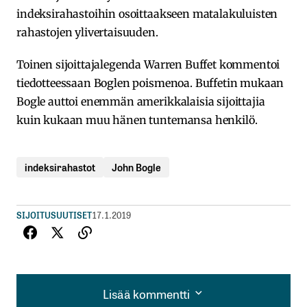
indeksirahastoihin osoittaakseen matalakuluisten
rahastojen ylivertaisuuden.
Toinen sijoittajalegenda Warren Buffet kommentoi
tiedotteessaan Boglen poismenoa. Buffetin mukaan
Bogle auttoi enemmän amerikkalaisia sijoittajia
kuin kukaan muu hänen tuntemansa henkilö.
indeksirahastot
John Bogle
SIJOITUSUUTISET
17.1.2019
Lisää kommentti