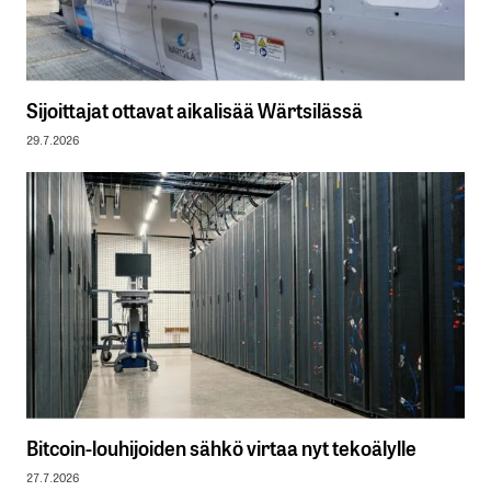
Sijoittajat ottavat aikalisää Wärtsilässä
29.7.2026
Bitcoin-louhijoiden sähkö virtaa nyt tekoälylle
27.7.2026