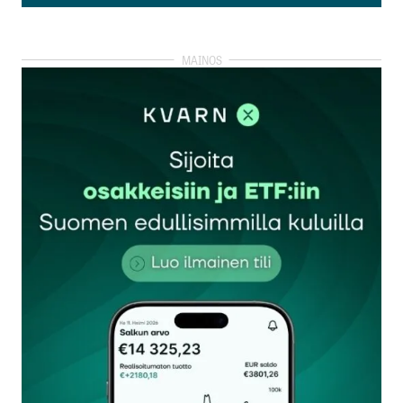
Lisää kommentti
kirjautua
sisään
rekisteröityä
Sähköpostiosoitettasi ei julkaista.
Pakolliset
kentät on merkitty
*
Kommentti
*