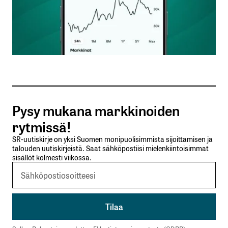
Nimesi tai nimimerkkisi
*
Sähköpostiosoitteesi
*
Tilaa SalkunRakentajan uutiskirje
Pysy mukana markkinoiden
Lähetä kommentti
rytmissä!
SR-uutiskirje on yksi Suomen monipuolisimmista sijoittamisen ja
talouden uutiskirjeistä. Saat sähköpostiisi mielenkiintoisimmat
sisällöt kolmesti viikossa.