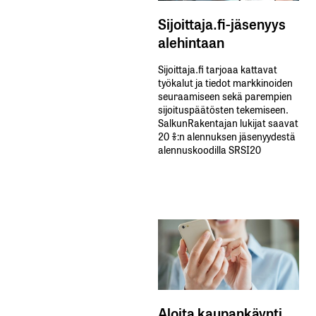
Sijoittaja.fi-jäsenyys
alehintaan
Sijoittaja.fi tarjoaa kattavat
työkalut ja tiedot markkinoiden
seuraamiseen sekä parempien
sijoituspäätösten tekemiseen.
SalkunRakentajan lukijat saavat
20 %:n alennuksen jäsenyydestä
alennuskoodilla SRSI20
Aloita kaupankäynti