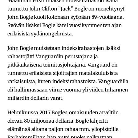
Maailman ensimmäisen indeksirahaston isänä
tunnettu John Clifton ”Jack” Bogle on menehtynyt.
John Bogle kuoli kotonaan syöpään 89-vuotiaana.
Syövän lisäksi Bogle kärsi vuosikymmenten ajan
erilaisista sydänongelmista.
John Bogle muistetaan indeksirahastojen lisäksi
rahastojätti Vanguardin perustajana ja
pitkäaikaisena toimitusjohtajana. Vanguard on
tunnettu erilaisista sijoittajien matalakuluisista
ratkaisuista, kuten indeksirahastoista. Vanguardilla
oli hallinnassaan viime vuonna yli viiden tuhannen
miljardin dollarin varat.
Helmikuussa 2017 Boglen omaisuuden arveltiin
olevan 80 miljoonaa dollaria. Bogle lahjoitti
elämänsä aikana paljon rahaa mm. yliopistoille.
Parhaimmillaan hän antoi puolet palkastaan