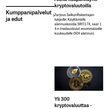
kryptovaluutoilla
Kumppanipalvelut
Tarjous SalkunRakentajan
ja edut
lukijoille: Käyttämällä​ ​
alennuskoodia​ ​SRFI17X,​ ​saat​ ​1
%:n treidauskulut​ ​ensimmäiselle​ ​
kuukaudelle​ ​(50%​ ​alennus).
Yli 300
kryptovaluuttaa -