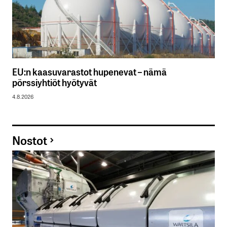
EU:n kaasuvarastot hupenevat – nämä
pörssiyhtiöt hyötyvät
4.8.2026
Nostot