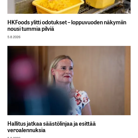
HKFoods ylitti odotukset – loppuvuoden näkymiin
nousi tummia pilviä
5.8.2026
Hallitus jatkaa säästölinjaa ja esittää
veroalennuksia