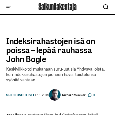
Indeksirahastojen isä on
poissa – lepää rauhassa
John Bogle
Keskiviikko toi mukanaan suru-uutisia Yhdysvalloista,
kun indeksirahastojen pioneeri hävisi taistelunsa
syöpää vastaan.
Rikhard Wacker
SIJOITUSUUTISET
17.1.2019
0