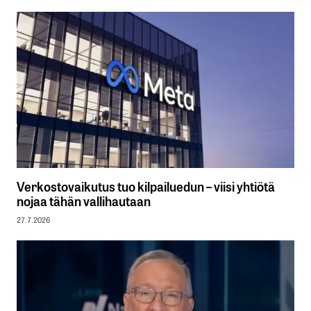
Verkostovaikutus tuo kilpailuedun – viisi yhtiötä
nojaa tähän vallihautaan
27.7.2026