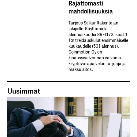
Rajattomasti
mahdollisuuksia
Tarjous SalkunRakentajan
lukijoille: Käyttämällä​ ​
alennuskoodia​ ​SRFI17X,​ ​saat​ ​1
%:n treidauskulut​ ​ensimmäiselle​ ​
kuukaudelle​ ​(50%​ ​alennus).
Coinmotion Oy on
Finanssivalvonnan valvoma
kryptovarapalvelun tarjoaja ja
maksulaitos.
Uusimmat