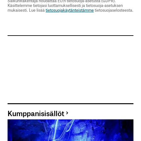
SalkunRakentaja noudattaa EU:n tietosuoja-asetusta (GDPR).
Käsittelemme tietojasi luottamuksellisesti ja tietosuoja-asetuksen
mukaisesti. Lue lisää
tietosuojakäytänteistämme
tietosuojaselosteesta.
Kumppanisisällöt