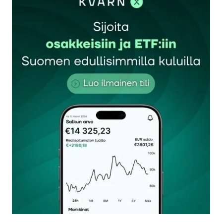
Sähköpostiosoitettasi ei julkaista.
Pakolliset
kentät on merkitty
*
Kommentti
*
Nimesi tai nimimerkkisi
*
Sähköpostiosoitteesi
*