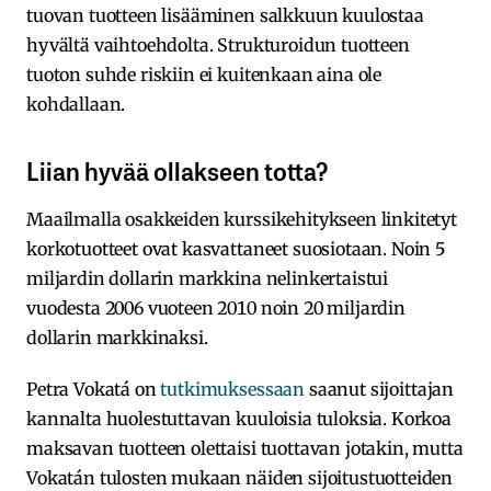
tuovan tuotteen lisääminen salkkuun kuulostaa
hyvältä vaihtoehdolta. Strukturoidun tuotteen
tuoton suhde riskiin ei kuitenkaan aina ole
kohdallaan.
Liian hyvää ollakseen totta?
Maailmalla osakkeiden kurssikehitykseen linkitetyt
korkotuotteet ovat kasvattaneet suosiotaan. Noin 5
miljardin dollarin markkina nelinkertaistui
vuodesta 2006 vuoteen 2010 noin 20 miljardin
dollarin markkinaksi.
Petra Vokatá on
tutkimuksessaan
saanut sijoittajan
kannalta huolestuttavan kuuloisia tuloksia. Korkoa
maksavan tuotteen olettaisi tuottavan jotakin, mutta
Vokatán tulosten mukaan näiden sijoitustuotteiden