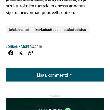
strukturoitujen tuotteiden ohessa annetun
sijoitusneuvonnan puutteellisuuteen.”
johdannaiset
korkotuotteet
osaketodistus
JOHDANNAISET
5.3.2019
Lisää kommentti
Lisää kommentti
kirjautua
sisään
rekisteröityä