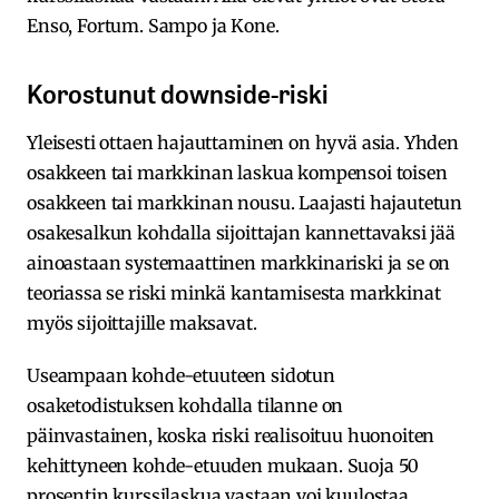
Enso, Fortum. Sampo ja Kone.
Korostunut downside-riski
Yleisesti ottaen hajauttaminen on hyvä asia. Yhden
osakkeen tai markkinan laskua kompensoi toisen
osakkeen tai markkinan nousu. Laajasti hajautetun
osakesalkun kohdalla sijoittajan kannettavaksi jää
ainoastaan systemaattinen markkinariski ja se on
teoriassa se riski minkä kantamisesta markkinat
myös sijoittajille maksavat.
Useampaan kohde-etuuteen sidotun
osaketodistuksen kohdalla tilanne on
päinvastainen, koska riski realisoituu huonoiten
kehittyneen kohde-etuuden mukaan. Suoja 50
prosentin kurssilaskua vastaan voi kuulostaa