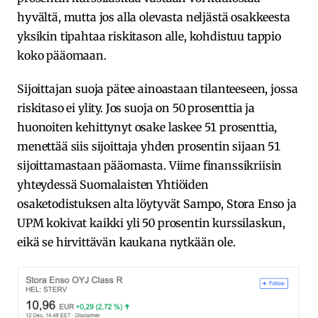
hyvältä, mutta jos alla olevasta neljästä osakkeesta
yksikin tipahtaa riskitason alle, kohdistuu tappio
koko pääomaan.
Sijoittajan suoja pätee ainoastaan tilanteeseen, jossa
riskitaso ei ylity. Jos suoja on 50 prosenttia ja
huonoiten kehittynyt osake laskee 51 prosenttia,
menettää siis sijoittaja yhden prosentin sijaan 51
sijoittamastaan pääomasta. Viime finanssikriisin
yhteydessä Suomalaisten Yhtiöiden
osaketodistuksen alta löytyvät Sampo, Stora Enso ja
UPM kokivat kaikki yli 50 prosentin kurssilaskun,
eikä se hirvittävän kaukana nytkään ole.