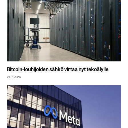
Bitcoin-louhijoiden sähkö virtaa nyt tekoälylle
27.7.2026