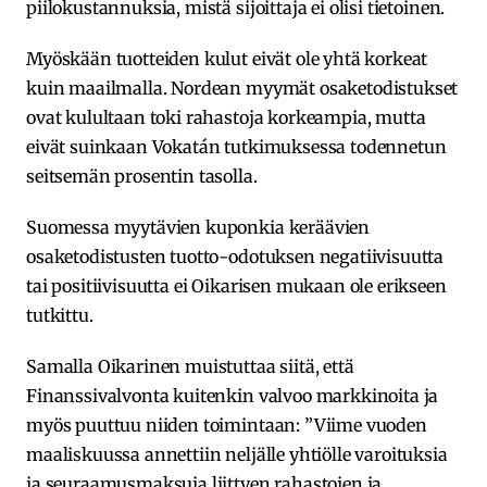
piilokustannuksia, mistä sijoittaja ei olisi tietoinen.
Myöskään tuotteiden kulut eivät ole yhtä korkeat
kuin maailmalla. Nordean myymät osaketodistukset
ovat kulultaan toki rahastoja korkeampia, mutta
eivät suinkaan Vokatán tutkimuksessa todennetun
seitsemän prosentin tasolla.
Suomessa myytävien kuponkia keräävien
osaketodistusten tuotto-odotuksen negatiivisuutta
tai positiivisuutta ei Oikarisen mukaan ole erikseen
tutkittu.
Samalla Oikarinen muistuttaa siitä, että
Finanssivalvonta kuitenkin valvoo markkinoita ja
myös puuttuu niiden toimintaan: ”Viime vuoden
maaliskuussa annettiin neljälle yhtiölle varoituksia
ja seuraamusmaksuja liittyen rahastojen ja