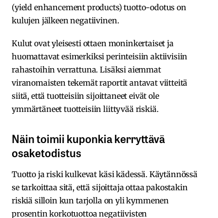
(yield enhancement products) tuotto-odotus on
kulujen jälkeen negatiivinen.
Kulut ovat yleisesti ottaen moninkertaiset ja
huomattavat esimerkiksi perinteisiin aktiivisiin
rahastoihin verrattuna. Lisäksi aiemmat
viranomaisten tekemät raportit antavat viitteitä
siitä, että tuotteisiin sijoittaneet eivät ole
ymmärtäneet tuotteisiin liittyvää riskiä.
Näin toimii kuponkia kerryttävä
osaketodistus
Tuotto ja riski kulkevat käsi kädessä. Käytännössä
se tarkoittaa sitä, että sijoittaja ottaa pakostakin
riskiä silloin kun tarjolla on yli kymmenen
prosentin korkotuottoa negatiivisten