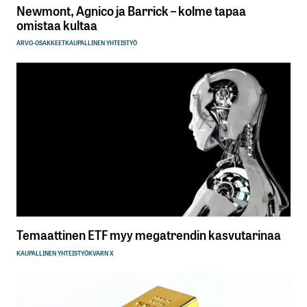
Newmont, Agnico ja Barrick – kolme tapaa
omistaa kultaa
ARVO-OSAKKEET
KAUPALLINEN YHTEISTYÖ
Temaattinen ETF myy megatrendin kasvutarinaa
KAUPALLINEN YHTEISTYÖ
KVARN X