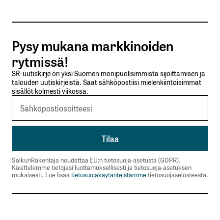
Tilaa SalkunRakentajan uutiskirje
Pysy mukana markkinoiden
Lähetä kommentti
rytmissä!
SR-uutiskirje on yksi Suomen monipuolisimmista sijoittamisen ja
talouden uutiskirjeistä. Saat sähköpostiisi mielenkiintoisimmat
sisällöt kolmesti viikossa.
SalkunRakentaja noudattaa EU:n tietosuoja-asetusta (GDPR).
Käsittelemme tietojasi luottamuksellisesti ja tietosuoja-asetuksen
mukaisesti. Lue lisää
tietosuojakäytänteistämme
tietosuojaselosteesta.