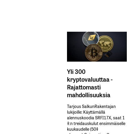
Yli 300
kryptovaluuttaa -
Rajattomasti
mahdollisuuksia
Tarjous SalkunRakentajan
lukijoille: Käyttämällä​ ​
alennuskoodia​ ​SRFI17X,​ ​saat​ ​1
%:n treidauskulut​ ​ensimmäiselle​ ​
kuukaudelle​ ​(50%​ ​