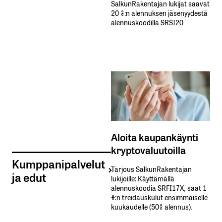
SalkunRakentajan lukijat saavat
20 %:n alennuksen jäsenyydestä
alennuskoodilla SRSI20
Aloita kaupankäynti
kryptovaluutoilla
Kumppanipalvelut
Tarjous SalkunRakentajan
ja edut
lukijoille: Käyttämällä​ ​
alennuskoodia​ ​SRFI17X,​ ​saat​ ​1
%:n treidauskulut​ ​ensimmäiselle​ ​
kuukaudelle​ ​(50%​ ​alennus).