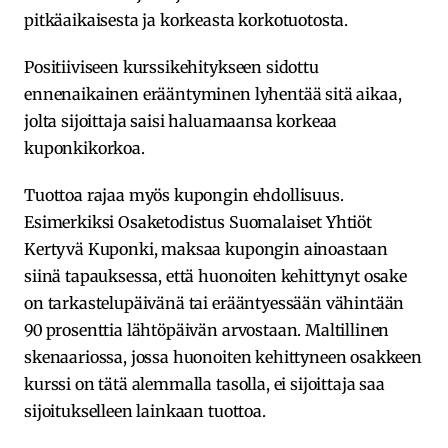
pitkäaikaisesta ja korkeasta korkotuotosta.
Positiiviseen kurssikehitykseen sidottu
ennenaikainen erääntyminen lyhentää sitä aikaa,
jolta sijoittaja saisi haluamaansa korkeaa
kuponkikorkoa.
Tuottoa rajaa myös kupongin ehdollisuus.
Esimerkiksi Osaketodistus Suomalaiset Yhtiöt
Kertyvä Kuponki, maksaa kupongin ainoastaan
siinä tapauksessa, että huonoiten kehittynyt osake
on tarkastelupäivänä tai erääntyessään vähintään
90 prosenttia lähtöpäivän arvostaan. Maltillinen
skenaariossa, jossa huonoiten kehittyneen osakkeen
kurssi on tätä alemmalla tasolla, ei sijoittaja saa
sijoitukselleen lainkaan tuottoa.