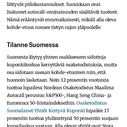
liittyvät piilokustannukset. Suosiotaan ovat
lisänneet autocall-ominaisuuden sisältävät tuotteet.
Nämä erääntyvät ennenaikaisesti, mikäli alla oleva
kohde-etuus nousee tietyn rajan yläpuolelle.
Tilanne Suomessa
Suomesta löytyy yhteen osakkeeseen sidottuja
kuponkikorkoa kerryttäviä osaketodistuksia, mutta
osa sidotaan useaan kohde-etuuteen niin, että
huonoin lasketaan. Noin 12 prosentin vuotuista
tuottoa lupaileva Nordean Osaketodistus Maailma
Autocall perustuu S&P500-, Hang Seng China- ja
Eurostoxx 50-hintaindekseihin.
Osaketodistus
Suomalaiset Yhtiöt Kertyvä Kuponki
lupailee 17
prosentin tuottoa yhdistettynä 50 prosentin suojaan
kurssilaskua vastaan. Alla olevat yhtiöt ovat Stora