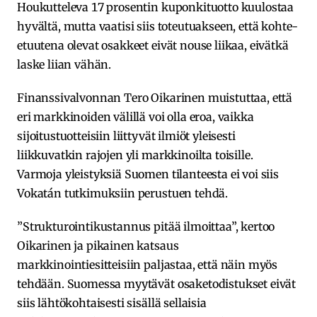
Houkutteleva 17 prosentin kuponkituotto kuulostaa
hyvältä, mutta vaatisi siis toteutuakseen, että kohte-
etuutena olevat osakkeet eivät nouse liikaa, eivätkä
laske liian vähän.
Finanssivalvonnan Tero Oikarinen muistuttaa, että
eri markkinoiden välillä voi olla eroa, vaikka
sijoitustuotteisiin liittyvät ilmiöt yleisesti
liikkuvatkin rajojen yli markkinoilta toisille.
Varmoja yleistyksiä Suomen tilanteesta ei voi siis
Vokatán tutkimuksiin perustuen tehdä.
”Strukturointikustannus pitää ilmoittaa”, kertoo
Oikarinen ja pikainen katsaus
markkinointiesitteisiin paljastaa, että näin myös
tehdään. Suomessa myytävät osaketodistukset eivät
siis lähtökohtaisesti sisällä sellaisia