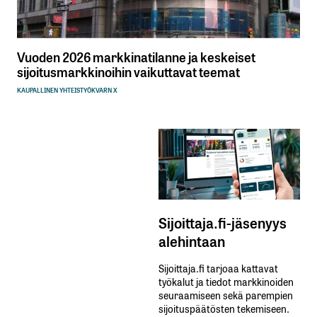
Vuoden 2026 markkinatilanne ja keskeiset
sijoitusmarkkinoihin vaikuttavat teemat
KAUPALLINEN YHTEISTYÖ
KVARN X
Sijoittaja.fi-jäsenyys
alehintaan
Sijoittaja.fi tarjoaa kattavat
työkalut ja tiedot markkinoiden
seuraamiseen sekä parempien
sijoituspäätösten tekemiseen.