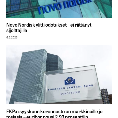
Novo Nordisk ylitti odotukset – ei riittänyt
sijoittajille
6.8.2026
EKP:n syyskuun koronnosto on markkinoille jo
tosiasia – euribor nousi 2,93 prosenttiin