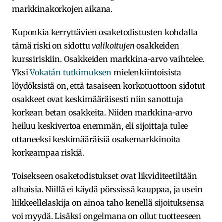
markkinakorkojen aikana.
Kuponkia kerryttävien osaketodistusten kohdalla
tämä riski on sidottu
valikoitujen
osakkeiden
kurssiriskiin. Osakkeiden markkina-arvo vaihtelee.
Yksi
Vokatán tutkimuksen
mielenkiintoisista
löydöksistä on, että tasaiseen korkotuottoon sidotut
osakkeet ovat keskimääräisesti niin sanottuja
korkean betan osakkeita. Niiden markkina-arvo
heiluu keskivertoa enemmän, eli sijoittaja tulee
ottaneeksi keskimääräisiä osakemarkkinoita
korkeampaa riskiä.
Toisekseen osaketodistukset ovat likviditeetiltään
alhaisia. Niillä ei käydä pörssissä kauppaa, ja usein
liikkeellelaskija on ainoa taho kenellä sijoituksensa
voi myydä. Lisäksi ongelmana on ollut tuotteeseen