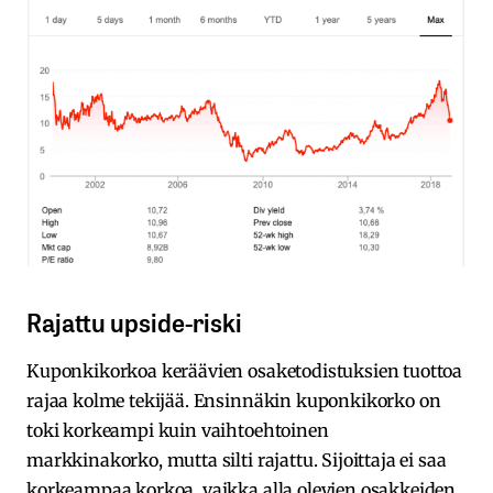
Rajattu upside-riski
Kuponkikorkoa keräävien osaketodistuksien tuottoa
rajaa kolme tekijää. Ensinnäkin kuponkikorko on
toki korkeampi kuin vaihtoehtoinen
markkinakorko, mutta silti rajattu. Sijoittaja ei saa
korkeampaa korkoa, vaikka alla olevien osakkeiden