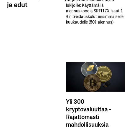
ja edut
lukijoille: Käyttämällä​ ​
alennuskoodia​ ​SRFI17X,​ ​saat​ ​1
%:n treidauskulut​ ​ensimmäiselle​ ​
kuukaudelle​ ​(50%​ ​alennus).
Yli 300
kryptovaluuttaa -
Rajattomasti
mahdollisuuksia