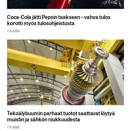
Coca-Cola jätti Pepsin taakseen – vahva tulos
korotti myös tulosohjeistusta
7.8.2026
Tekoälybuumin parhaat tuotot saattavat löytyä
muistin ja sähkön niukkuudesta
7.8.2026