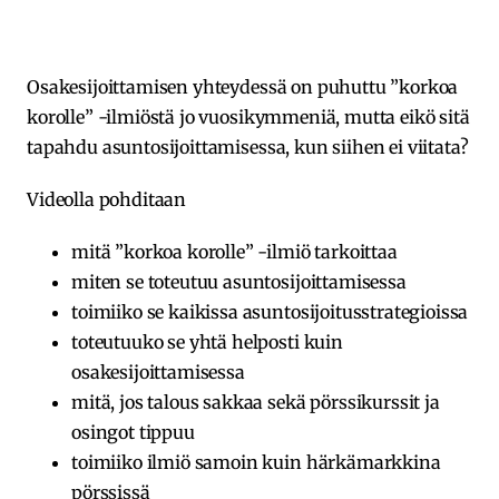
Osakesijoittamisen yhteydessä on puhuttu ”korkoa
korolle” -ilmiöstä jo vuosikymmeniä, mutta eikö sitä
tapahdu asuntosijoittamisessa, kun siihen ei viitata?
Videolla pohditaan
mitä ”korkoa korolle” -ilmiö tarkoittaa
miten se toteutuu asuntosijoittamisessa
toimiiko se kaikissa asuntosijoitusstrategioissa
toteutuuko se yhtä helposti kuin
osakesijoittamisessa
mitä, jos talous sakkaa sekä pörssikurssit ja
osingot tippuu
toimiiko ilmiö samoin kuin härkämarkkina
pörssissä