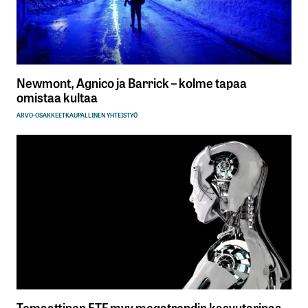
Newmont, Agnico ja Barrick – kolme tapaa
omistaa kultaa
ARVO-OSAKKEET
KAUPALLINEN YHTEISTYÖ
Temaattinen ETF myy megatrendin kasvutarinaa