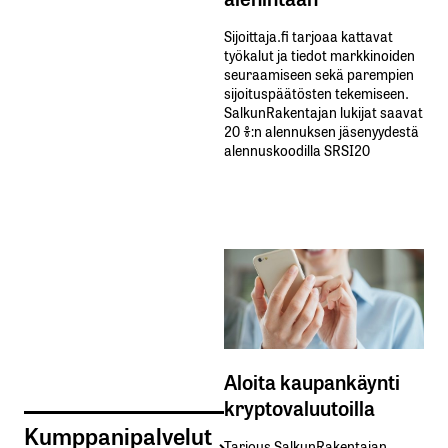
Sijoittaja.fi tarjoaa kattavat
työkalut ja tiedot markkinoiden
seuraamiseen sekä parempien
sijoituspäätösten tekemiseen.
SalkunRakentajan lukijat saavat
20 %:n alennuksen jäsenyydestä
alennuskoodilla SRSI20
Aloita kaupankäynti
kryptovaluutoilla
Kumppanipalvelut
Tarjous SalkunRakentajan