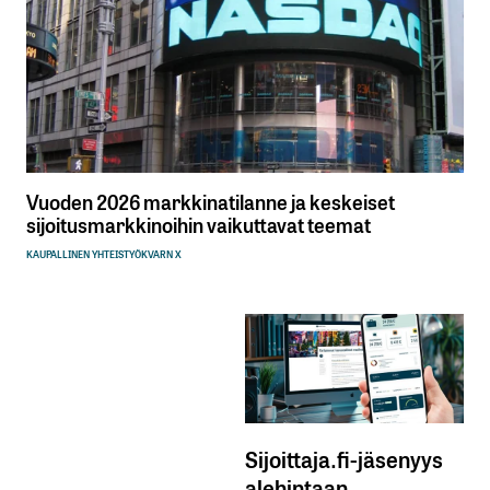
Vuoden 2026 markkinatilanne ja keskeiset
sijoitusmarkkinoihin vaikuttavat teemat
KAUPALLINEN YHTEISTYÖ
KVARN X
Sijoittaja.fi-jäsenyys
alehintaan