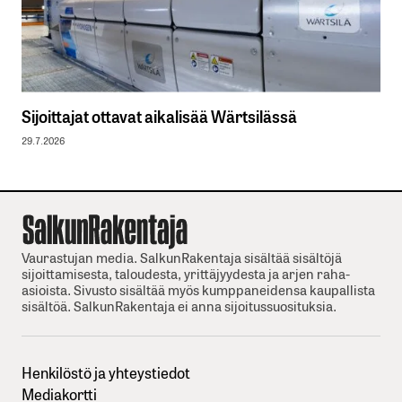
Sijoittajat ottavat aikalisää Wärtsilässä
29.7.2026
Vaurastujan media. SalkunRakentaja sisältää sisältöjä
sijoittamisesta, taloudesta, yrittäjyydesta ja arjen raha-
asioista. Sivusto sisältää myös kumppaneidensa kaupallista
sisältöä. SalkunRakentaja ei anna sijoitussuosituksia.
Henkilöstö ja yhteystiedot
Mediakortti