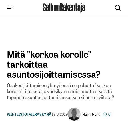
Mitä ”korkoa korolle”
tarkoittaa
asuntosijoittamisessa?
Osakesijoittamisen yhteydessä on puhuttu ”korkoa
korolle” -ilmiöstä jo vuosikymmeniä, mutta eikö sitä
tapahdu asuntosijoittamisessa, kun siihen ei viitata?
Harri Huru
KIINTEISTÖT
VIERASKYNÄ
12.6.2019
0