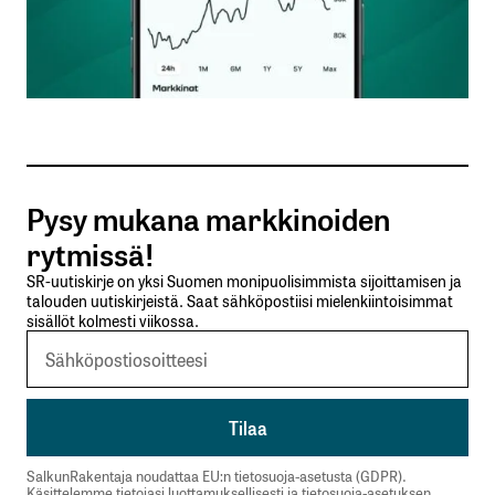
Nimesi tai nimimerkkisi
*
Sähköpostiosoitteesi
*
Tilaa SalkunRakentajan uutiskirje
Pysy mukana markkinoiden
Lähetä kommentti
rytmissä!
SR-uutiskirje on yksi Suomen monipuolisimmista sijoittamisen ja
talouden uutiskirjeistä. Saat sähköpostiisi mielenkiintoisimmat
sisällöt kolmesti viikossa.
SalkunRakentaja noudattaa EU:n tietosuoja-asetusta (GDPR).
Käsittelemme tietojasi luottamuksellisesti ja tietosuoja-asetuksen