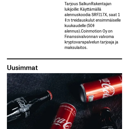
Tarjous SalkunRakentajan
lukijoille: Käyttämällä​ ​
alennuskoodia​ ​SRFI17X,​ ​saat​ ​1
%:n treidauskulut​ ​ensimmäiselle​ ​
kuukaudelle​ ​(50%​ ​
alennus).Coinmotion Oy on
Finanssivalvonnan valvoma
kryptovarapalvelun tarjoaja ja
maksulaitos.
Uusimmat