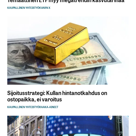
KAUPALLINEN YHTEISTYÖ
KVARN X
Sijoitusstrategi: Kullan hintanotkahdus on
ostopaikka, ei varoitus
KAUPALLINEN YHTEISTYÖ
RAAKA-AINEET