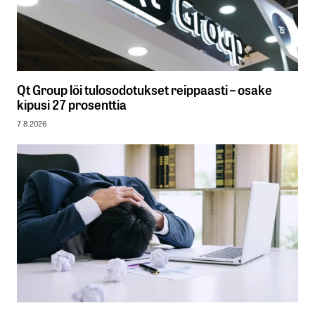
Qt Group löi tulosodotukset reippaasti – osake
kipusi 27 prosenttia
7.8.2026