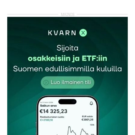
kirjautua
sisään
rekisteröityä
Sähköpostiosoitettasi ei julkaista.
Pakolliset
kentät on merkitty
*
Kommentti
*