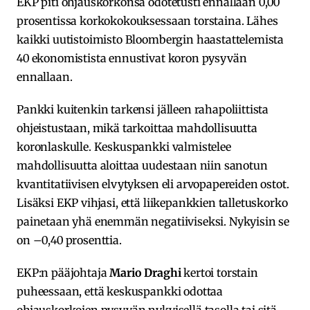
EKP piti ohjauskorkonsa odotetusti ennallaan 0,00
prosentissa korkokokouksessaan torstaina. Lähes
kaikki uutistoimisto Bloombergin haastattelemista
40 ekonomistista ennustivat koron pysyvän
ennallaan.
Pankki kuitenkin tarkensi jälleen rahapoliittista
ohjeistustaan, mikä tarkoittaa mahdollisuutta
koronlaskulle. Keskuspankki valmistelee
mahdollisuutta aloittaa uudestaan niin sanotun
kvantitatiivisen elvytyksen eli arvopapereiden ostot.
Lisäksi EKP vihjasi, että liikepankkien talletuskorko
painetaan yhä enemmän negatiiviseksi. Nykyisin se
on –0,40 prosenttia.
EKP:n pääjohtaja
Mario Draghi
kertoi torstain
puheessaan, että keskuspankki odottaa
ohjauskorkojen pysyvän nykyisellä tasolla tai sitä