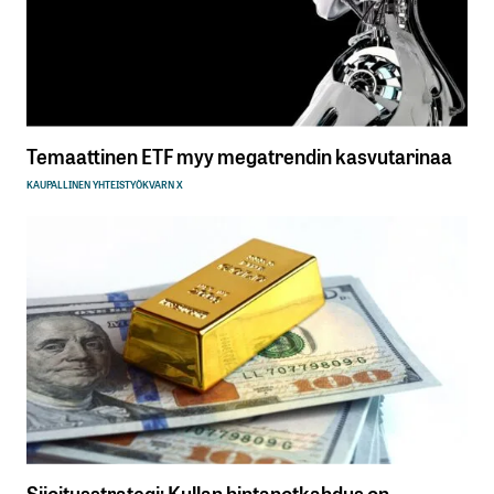
Temaattinen ETF myy megatrendin kasvutarinaa
KAUPALLINEN YHTEISTYÖ
KVARN X
Sijoitusstrategi: Kullan hintanotkahdus on