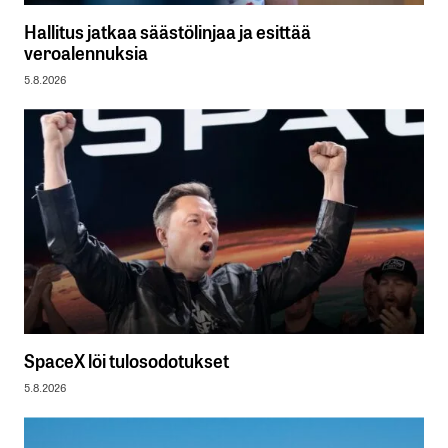
Hallitus jatkaa säästölinjaa ja esittää
veroalennuksia
5.8.2026
SpaceX löi tulosodotukset
5.8.2026