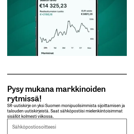
Nimesi tai nimimerkkisi
*
Sähköpostiosoitteesi
*
Tilaa SalkunRakentajan uutiskirje
Pysy mukana markkinoiden
Lähetä kommentti
rytmissä!
SR-uutiskirje on yksi Suomen monipuolisimmista sijoittamisen ja
talouden uutiskirjeistä. Saat sähköpostiisi mielenkiintoisimmat
sisällöt kolmesti viikossa.