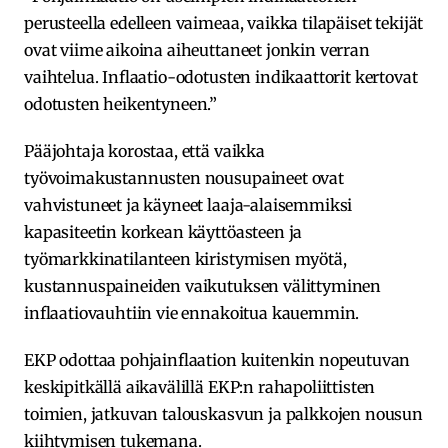
perusteella edelleen vaimeaa, vaikka tilapäiset tekijät
ovat viime aikoina aiheuttaneet jonkin verran
vaihtelua. Inflaatio-odotusten indikaattorit kertovat
odotusten heikentyneen.”
Pääjohtaja korostaa, että vaikka
työvoimakustannusten nousupaineet ovat
vahvistuneet ja käyneet laaja-alaisemmiksi
kapasiteetin korkean käyttöasteen ja
työmarkkinatilanteen kiristymisen myötä,
kustannuspaineiden vaikutuksen välittyminen
inflaatiovauhtiin vie ennakoitua kauemmin.
EKP odottaa pohjainflaation kuitenkin nopeutuvan
keskipitkällä aikavälillä EKP:n rahapoliittisten
toimien, jatkuvan talouskasvun ja palkkojen nousun
kiihtymisen tukemana.