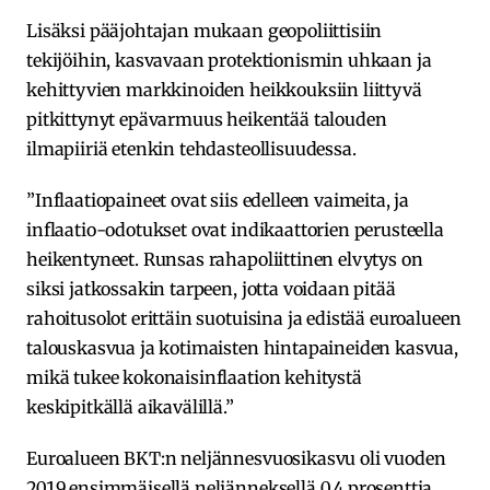
Lisäksi pääjohtajan mukaan geopoliittisiin
tekijöihin, kasvavaan protektionismin uhkaan ja
kehittyvien markkinoiden heikkouksiin liittyvä
pitkittynyt epävarmuus heikentää talouden
ilmapiiriä etenkin tehdasteollisuudessa.
”Inflaatiopaineet ovat siis edelleen vaimeita, ja
inflaatio-odotukset ovat indikaattorien perusteella
heikentyneet. Runsas rahapoliittinen elvytys on
siksi jatkossakin tarpeen, jotta voidaan pitää
rahoitusolot erittäin suotuisina ja edistää euroalueen
talouskasvua ja kotimaisten hintapaineiden kasvua,
mikä tukee kokonaisinflaation kehitystä
keskipitkällä aikavälillä.”
Euroalueen BKT:n neljännesvuosikasvu oli vuoden
2019 ensimmäisellä neljänneksellä 0,4 prosenttia