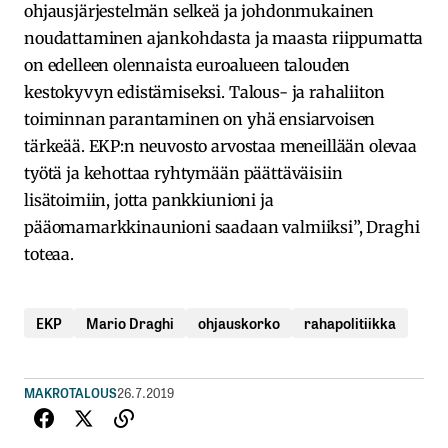
ohjausjärjestelmän selkeä ja johdonmukainen
noudattaminen ajankohdasta ja maasta riippumatta
on edelleen olennaista euroalueen talouden
kestokyvyn edistämiseksi. Talous- ja rahaliiton
toiminnan parantaminen on yhä ensiarvoisen
tärkeää. EKP:n neuvosto arvostaa meneillään olevaa
työtä ja kehottaa ryhtymään päättäväisiin
lisätoimiin, jotta pankkiunioni ja
pääomamarkkinaunioni saadaan valmiiksi”, Draghi
toteaa.
EKP
Mario Draghi
ohjauskorko
rahapolitiikka
MAKROTALOUS
26.7.2019