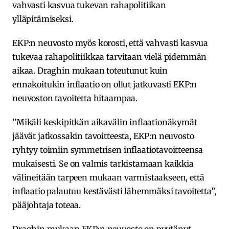
vahvasti kasvua tukevan rahapolitiikan
ylläpitämiseksi.
EKP:n neuvosto myös korosti, että vahvasti kasvua
tukevaa rahapolitiikkaa tarvitaan vielä pidemmän
aikaa. Draghin mukaan toteutunut kuin
ennakoitukin inflaatio on ollut jatkuvasti EKP:n
neuvoston tavoitetta hitaampaa.
”Mikäli keskipitkän aikavälin inflaationäkymät
jäävät jatkossakin tavoitteesta, EKP:n neuvosto
ryhtyy toimiin symmetrisen inflaatiotavoitteensa
mukaisesti. Se on valmis tarkistamaan kaikkia
välineitään tarpeen mukaan varmistaakseen, että
inflaatio palautuu kestävästi lähemmäksi tavoitetta”,
pääjohtaja toteaa.
Draghin mukaan EKP:n neuvosto on pyytänyt