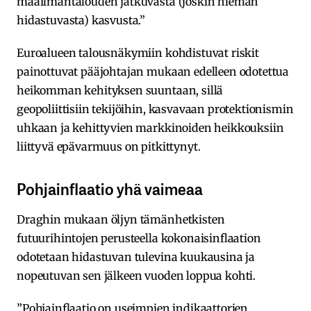
maailmantalouden jatkuvasta (joskin hieman
hidastuvasta) kasvusta.”
Euroalueen talousnäkymiin kohdistuvat riskit
painottuvat pääjohtajan mukaan edelleen odotettua
heikomman kehityksen suuntaan, sillä
geopoliittisiin tekijöihin, kasvavaan protektionismin
uhkaan ja kehittyvien markkinoiden heikkouksiin
liittyvä epävarmuus on pitkittynyt.
Pohjainflaatio yhä vaimeaa
Draghin mukaan öljyn tämänhetkisten
futuurihintojen perusteella kokonaisinflaation
odotetaan hidastuvan tulevina kuukausina ja
nopeutuvan sen jälkeen vuoden loppua kohti.
”Pohjainflaatio on useimpien indikaattorien