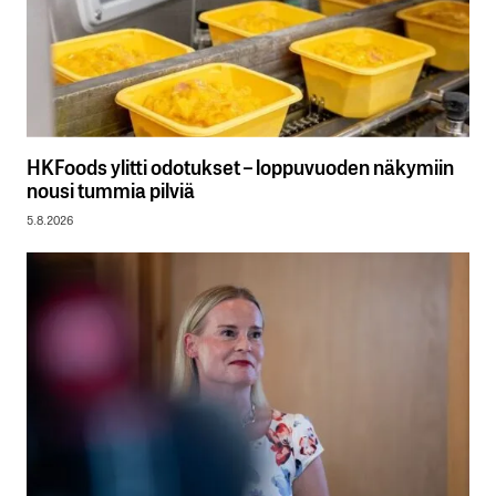
HKFoods ylitti odotukset – loppuvuoden näkymiin
nousi tummia pilviä
5.8.2026