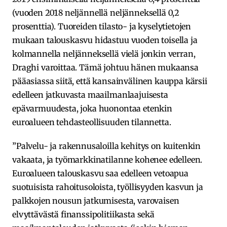
(vuoden 2018 neljännellä neljänneksellä 0,2
prosenttia). Tuoreiden tilasto- ja kyselytietojen
mukaan talouskasvu hidastuu vuoden toisella ja
kolmannella neljänneksellä vielä jonkin verran,
Draghi varoittaa. Tämä johtuu hänen mukaansa
pääasiassa siitä, että kansainvälinen kauppa kärsii
edelleen jatkuvasta maailmanlaajuisesta
epävarmuudesta, joka huonontaa etenkin
euroalueen tehdasteollisuuden tilannetta.
”Palvelu- ja rakennusaloilla kehitys on kuitenkin
vakaata, ja työmarkkinatilanne kohenee edelleen.
Euroalueen talouskasvu saa edelleen vetoapua
suotuisista rahoitusoloista, työllisyyden kasvun ja
palkkojen nousun jatkumisesta, varovaisen
elvyttävästä finanssipolitiikasta sekä