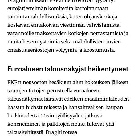
eurojärjestelmän komiteoita kartoittamaan
toimintamahdollisuuksia, kuten ohjauskorkoja
koskevan ennakoivan viestinnän vahvistamista,
varannoille maksettavien korkojen porrastamista ja
muita lievennystoimia sekä mahdollisten uusien
omaisuuseräostojen volyymia ja koostumusta.
Euroalueen talousnäkyjät heikentyneet
EKP:n neuvoston kesäkuun alun kokouksen jälkeen
saatujen tietojen perusteella euroalueen
talousnäkymät kärsivät edelleen maailmantalouden
kasvun hidastumisesta ja kansainvälisen kaupan
heikkoudesta. Tosin työllisyyden jatkuva
koheneminen ja palkkojen nousu tukevat yhä
talouskehitystä, Draghi toteaa.