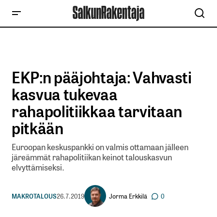
EKP:n pääjohtaja: Vahvasti
kasvua tukevaa
rahapolitiikkaa tarvitaan
pitkään
Euroopan keskuspankki on valmis ottamaan jälleen
järeämmät rahapolitiikan keinot talouskasvun
elvyttämiseksi.
Jorma Erkkilä
MAKROTALOUS
26.7.2019
0