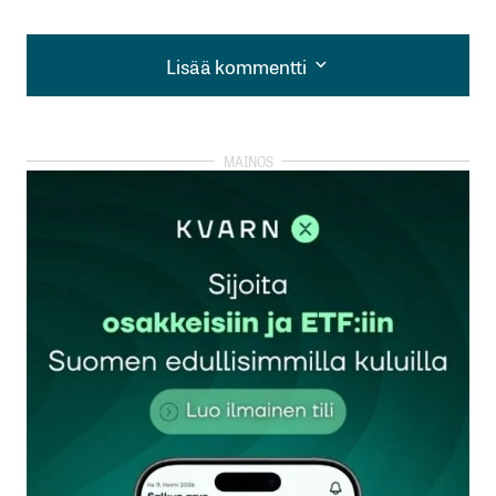
Lisää kommentti
Lisää kommentti
kirjautua
sisään
rekisteröityä
Sähköpostiosoitettasi ei julkaista.
Pakolliset
kentät on merkitty
*
Kommentti
*