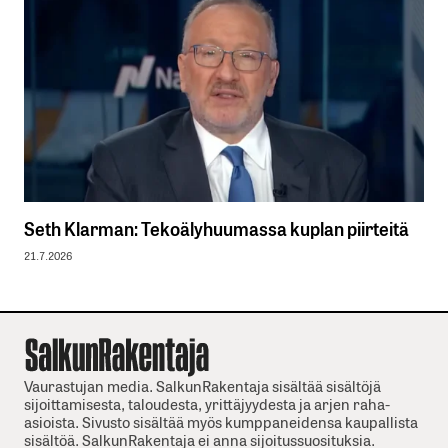
Seth Klarman: Tekoälyhuumassa kuplan piirteitä
21.7.2026
Vaurastujan media. SalkunRakentaja sisältää sisältöjä
sijoittamisesta, taloudesta, yrittäjyydesta ja arjen raha-
asioista. Sivusto sisältää myös kumppaneidensa kaupallista
sisältöä. SalkunRakentaja ei anna sijoitussuosituksia.