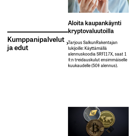
Aloita kaupankäynti
kryptovaluutoilla
Kumppanipalvelut
Tarjous SalkunRakentajan
ja edut
lukijoille: Käyttämällä​ ​
alennuskoodia​ ​SRFI17X,​ ​saat​ ​1
%:n treidauskulut​ ​ensimmäiselle​ ​
kuukaudelle​ ​(50%​ ​alennus).