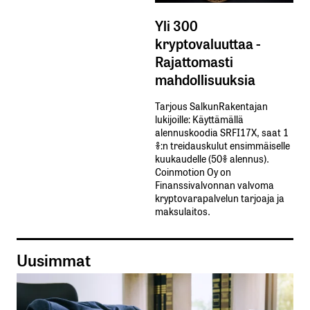
Yli 300
kryptovaluuttaa -
Rajattomasti
mahdollisuuksia
Tarjous SalkunRakentajan
lukijoille: Käyttämällä​ ​
alennuskoodia​ ​SRFI17X,​ ​saat​ ​1
%:n treidauskulut​ ​ensimmäiselle​ ​
kuukaudelle​ ​(50%​ ​alennus).
Coinmotion Oy on
Finanssivalvonnan valvoma
kryptovarapalvelun tarjoaja ja
maksulaitos.
Uusimmat