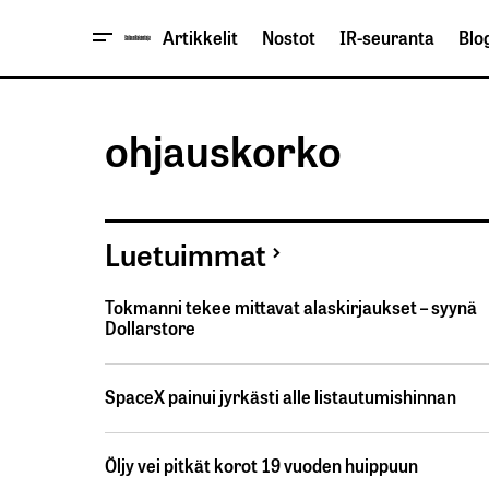
Artikkelit
Nostot
IR-seuranta
Blog
ohjauskorko
Luetuimmat
Tokmanni tekee mittavat alaskirjaukset – syynä
Dollarstore
SpaceX painui jyrkästi alle listautumishinnan
Öljy vei pitkät korot 19 vuoden huippuun