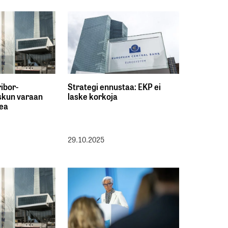
ibor-
Strategi ennustaa: EKP ei
askun varaan
laske korkoja
kea
29.10.2025