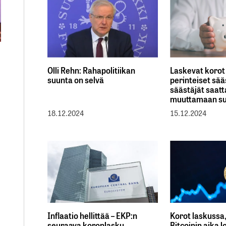
Olli Rehn: Rahapolitiikan
Laskevat korot
suunta on selvä
perinteiset sää
säästäjät saatt
muuttamaan s
18.12.2024
15.12.2024
Inflaatio hellittää – EKP:n
Korot laskussa
seuraava koronlasku
Bitcoinin aika l