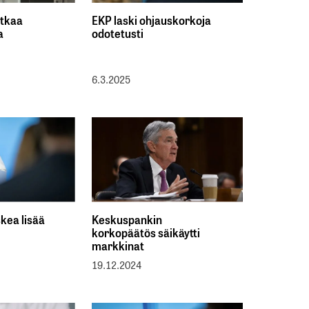
atkaa
EKP laski ohjauskorkoja
a
odotetusti
6.3.2025
skea lisää
Keskuspankin
korkopäätös säikäytti
markkinat
19.12.2024