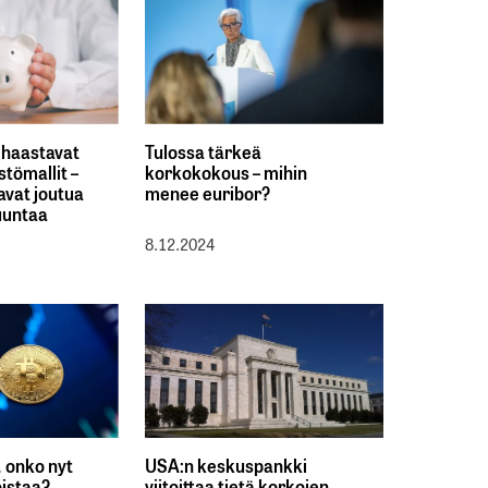
 haastavat
Tulossa tärkeä
stömallit –
korkokokous – mihin
avat joutua
menee euribor?
uuntaa
8.12.2024
, onko nyt
USA:n keskuspankki
oistaa?
viitoittaa tietä korkojen