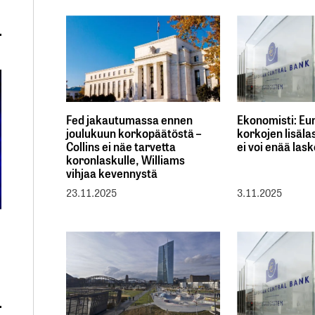
Fed jakautumassa ennen
Ekonomisti: Eur
joulukuun korkopäätöstä –
korkojen lisäl
Collins ei näe tarvetta
ei voi enää las
koronlaskulle, Williams
vihjaa kevennystä
23.11.2025
3.11.2025