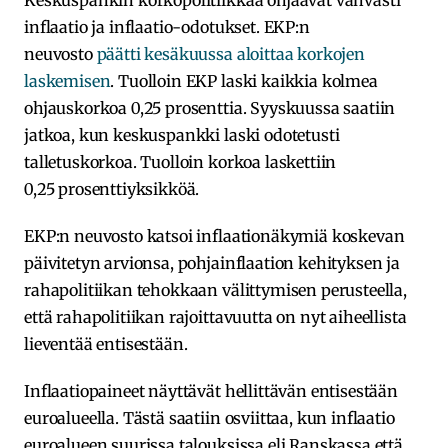
inflaatio ja inflaatio-odotukset. EKP:n
neuvosto
päätti kesäkuussa aloittaa korkojen
laskemisen
. Tuolloin EKP laski kaikkia kolmea
ohjauskorkoa 0,25 prosenttia. Syyskuussa saatiin
jatkoa, kun keskuspankki laski odotetusti
talletuskorkoa. Tuolloin korkoa laskettiin
0,25 prosenttiyksikköä.
EKP:n neuvosto katsoi inflaationäkymiä koskevan
päivitetyn arvionsa, pohjainflaation kehityksen ja
rahapolitiikan tehokkaan välittymisen perusteella,
että rahapolitiikan rajoittavuutta on nyt aiheellista
lieventää entisestään.
Inflaatiopaineet näyttävät hellittävän entisestään
euroalueella. Tästä saatiin osviittaa, kun inflaatio
euroalueen suurissa talouksissa eli Ranskassa että