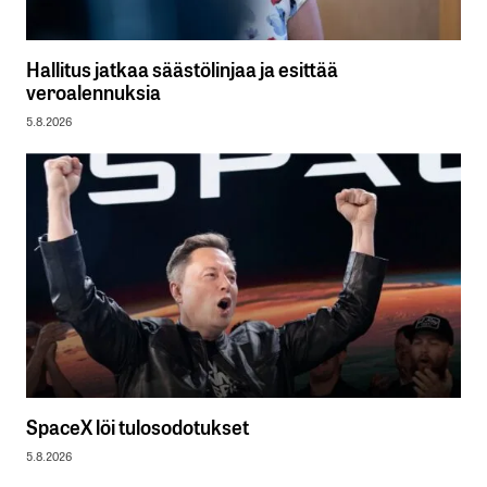
Hallitus jatkaa säästölinjaa ja esittää
veroalennuksia
5.8.2026
SpaceX löi tulosodotukset
5.8.2026