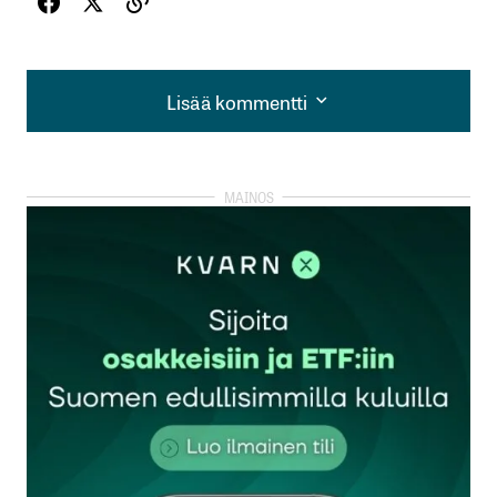
Lisää kommentti
Lisää kommentti
kirjautua
sisään
rekisteröityä
Sähköpostiosoitettasi ei julkaista.
Pakolliset
kentät on merkitty
*