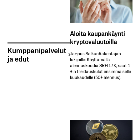
Aloita kaupankäynti
kryptovaluutoilla
Kumppanipalvelut
Tarjous SalkunRakentajan
ja edut
lukijoille: Käyttämällä​ ​
alennuskoodia​ ​SRFI17X,​ ​saat​ ​1
%:n treidauskulut​ ​ensimmäiselle​ ​
kuukaudelle​ ​(50%​ ​alennus).