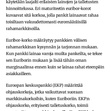
käytetään laajalti erilaisten lainojen ja talletusten
hinnoittelussa. Eri maturiteetin euribor-korot
kuvaavat sitä korkoa, jolla pankit lainaavat rahaa
toisiltaan vakuudettomasti euromääräisillä
rahamarkkinoilla
.
Euribor-korko määräytyy pankkien välisen
rahamarkkinan kysynnän ja tarjonnan mukaan.
Kun pankki lainaa varoja muilta pankeilta, se tekee
sen Euriborin mukaan ja lisää tähän oman
marginaalinsa ennen kuin se lainaa rahat eteenpäin
asiakkailleen
.
Euroopan keskuspankki (EKP) määrittää
ohjauskorkoja, jotka vaikuttavat suoraan
markkinakorkoihin, kuten Euriboriin. EKP:n
ohjauskorko, erityisesti talletuskorko, toimii