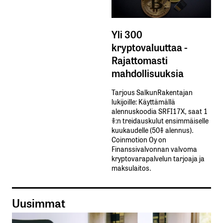
Yli 300
kryptovaluuttaa -
Rajattomasti
mahdollisuuksia
Tarjous SalkunRakentajan
lukijoille: Käyttämällä​ ​
alennuskoodia​ ​SRFI17X,​ ​saat​ ​1
%:n treidauskulut​ ​ensimmäiselle​ ​
kuukaudelle​ ​(50%​ ​alennus).
Coinmotion Oy on
Finanssivalvonnan valvoma
kryptovarapalvelun tarjoaja ja
maksulaitos.
Uusimmat