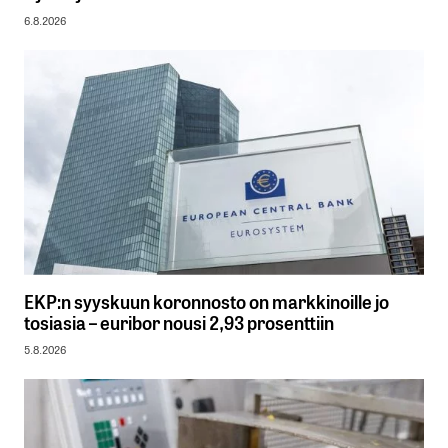
6.8.2026
EKP:n syyskuun koronnosto on markkinoille jo
tosiasia – euribor nousi 2,93 prosenttiin
5.8.2026