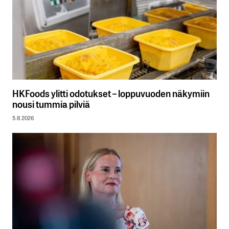
HKFoods ylitti odotukset – loppuvuoden näkymiin
nousi tummia pilviä
5.8.2026