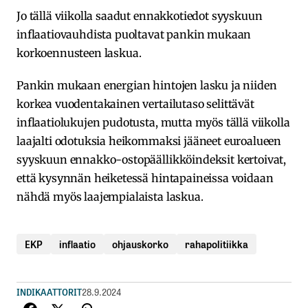
Jo tällä viikolla saadut ennakkotiedot syyskuun
inflaatiovauhdista puoltavat pankin mukaan
korkoennusteen laskua.
Pankin mukaan energian hintojen lasku ja niiden
korkea vuodentakainen vertailutaso selittävät
inflaatiolukujen pudotusta, mutta myös tällä viikolla
laajalti odotuksia heikommaksi jääneet euroalueen
syyskuun ennakko-ostopäällikköindeksit kertoivat,
että kysynnän heiketessä hintapaineissa voidaan
nähdä myös laajempialaista laskua.
EKP
inflaatio
ohjauskorko
rahapolitiikka
INDIKAATTORIT
28.9.2024