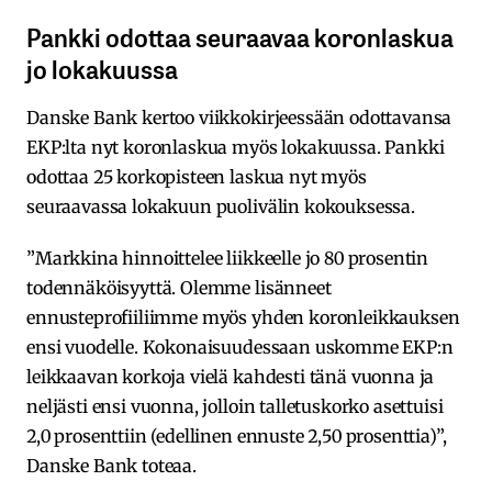
Pankki odottaa seuraavaa koronlaskua
jo lokakuussa
Danske Bank kertoo viikkokirjeessään odottavansa
EKP:lta nyt koronlaskua myös lokakuussa. Pankki
odottaa 25 korkopisteen laskua nyt myös
seuraavassa lokakuun puolivälin kokouksessa.
”Markkina hinnoittelee liikkeelle jo 80 prosentin
todennäköisyyttä. Olemme lisänneet
ennusteprofiiliimme myös yhden koronleikkauksen
ensi vuodelle. Kokonaisuudessaan uskomme EKP:n
leikkaavan korkoja vielä kahdesti tänä vuonna ja
neljästi ensi vuonna, jolloin talletuskorko asettuisi
2,0 prosenttiin (edellinen ennuste 2,50 prosenttia)”,
Danske Bank toteaa.