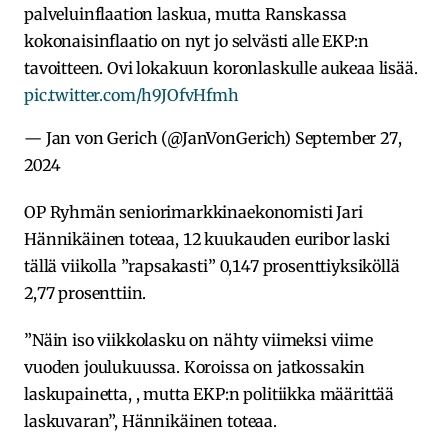
palveluinflaation laskua, mutta Ranskassa
kokonaisinflaatio on nyt jo selvästi alle EKP:n
tavoitteen. Ovi lokakuun koronlaskulle aukeaa lisää.
pic.twitter.com/h9JOfvHfmh
— Jan von Gerich (@JanVonGerich)
September 27,
2024
OP Ryhmän seniorimarkkinaekonomisti Jari
Hännikäinen toteaa, 12 kuukauden euribor laski
tällä viikolla ”rapsakasti” 0,147 prosenttiyksiköllä
2,77 prosenttiin.
”Näin iso viikkolasku on nähty viimeksi viime
vuoden joulukuussa. Koroissa on jatkossakin
laskupainetta, , mutta EKP:n politiikka määrittää
laskuvaran”, Hännikäinen toteaa.