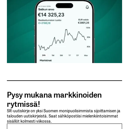
Kommentti
*
Nimesi tai nimimerkkisi
*
Sähköpostiosoitteesi
*
Tilaa SalkunRakentajan uutiskirje
Pysy mukana markkinoiden
Lähetä kommentti
rytmissä!
SR-uutiskirje on yksi Suomen monipuolisimmista sijoittamisen ja
talouden uutiskirjeistä. Saat sähköpostiisi mielenkiintoisimmat
sisällöt kolmesti viikossa.