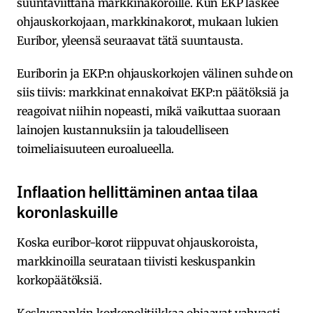
suuntaviittana markkinakoroille. Kun EKP laskee
ohjauskorkojaan, markkinakorot, mukaan lukien
Euribor, yleensä seuraavat tätä suuntausta
.
Euriborin ja EKP:n ohjauskorkojen välinen suhde on
siis tiivis: markkinat ennakoivat EKP:n päätöksiä ja
reagoivat niihin nopeasti, mikä vaikuttaa suoraan
lainojen kustannuksiin ja taloudelliseen
toimeliaisuuteen euroalueella.
Inflaation hellittäminen antaa tilaa
koronlaskuille
Koska euribor-korot riippuvat ohjauskoroista,
markkinoilla seurataan tiivisti keskuspankin
korkopäätöksiä.
Keskuspankin korkopolitiikkaa ohjaavat vahvasti