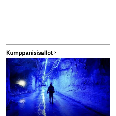
Kumppanisisällöt