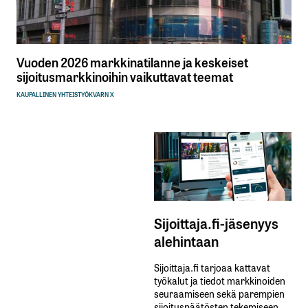
Vuoden 2026 markkinatilanne ja keskeiset
sijoitusmarkkinoihin vaikuttavat teemat
KAUPALLINEN YHTEISTYÖ
KVARN X
Sijoittaja.fi-jäsenyys
alehintaan
Sijoittaja.fi tarjoaa kattavat
työkalut ja tiedot markkinoiden
seuraamiseen sekä parempien
sijoituspäätösten tekemiseen.