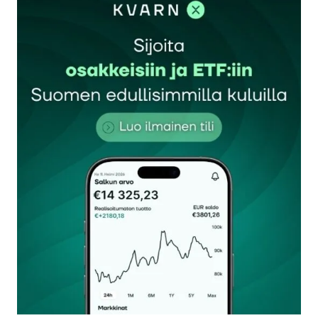
Sähköpostiosoitettasi ei julkaista.
Pakolliset
kentät on merkitty
*
Kommentti
*
Nimesi tai nimimerkkisi
*
Sähköpostiosoitteesi
*