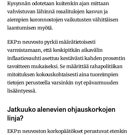
Kysynnän odotetaan kuitenkin ajan mittaan
vahvistuvan lähinnä reaalitulojen kasvun ja
aiempien koronnostojen vaikutusten vähittäisen
laantumisen myötä.
EKP:n neuvosto pyrkii määrätietoisesti
varmistamaan, että keskipitkän aikavälin
inflaatiovauhti asettuu kestävästi kahden prosentin
tavoitteen mukaiseksi. Se määrittää rahapolitiikan
mitoituksen kokouskohtaisesti aina tuoreimpien
tietojen perusteella varsinkin nyt epävarmuuden
lisääntyessä.
Jatkuuko alenevien ohjauskorkojen
linja?
EKP:n neuvoston korkopäätökset perustuvat etenkin