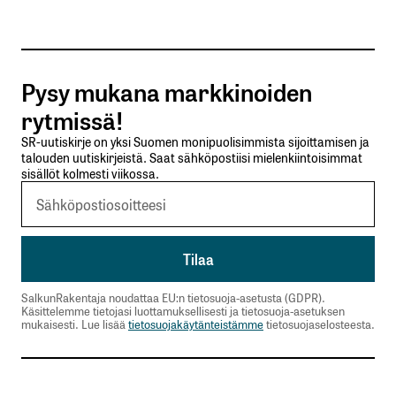
Tilaa SalkunRakentajan uutiskirje
Pysy mukana markkinoiden
Lähetä kommentti
rytmissä!
SR-uutiskirje on yksi Suomen monipuolisimmista sijoittamisen ja
talouden uutiskirjeistä. Saat sähköpostiisi mielenkiintoisimmat
sisällöt kolmesti viikossa.
SalkunRakentaja noudattaa EU:n tietosuoja-asetusta (GDPR).
Käsittelemme tietojasi luottamuksellisesti ja tietosuoja-asetuksen
mukaisesti. Lue lisää
tietosuojakäytänteistämme
tietosuojaselosteesta.