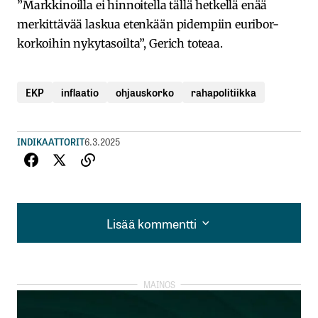
”Markkinoilla ei hinnoitella tällä hetkellä enää
merkittävää laskua etenkään pidempiin euribor-
korkoihin nykytasoilta”, Gerich toteaa.
EKP
inflaatio
ohjauskorko
rahapolitiikka
INDIKAATTORIT
6.3.2025
Lisää kommentti
Lisää kommentti
kirjautua
sisään
rekisteröityä