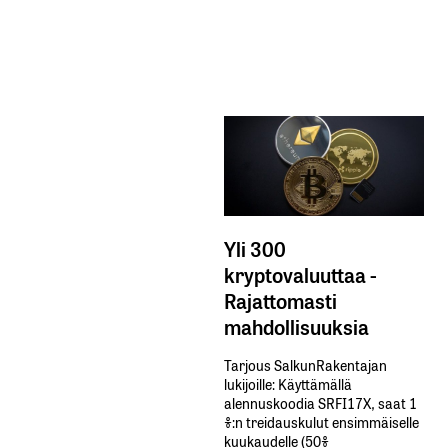
Yli 300
kryptovaluuttaa -
Rajattomasti
mahdollisuuksia
Tarjous SalkunRakentajan
lukijoille: Käyttämällä​ ​
alennuskoodia​ ​SRFI17X,​ ​saat​ ​1
%:n treidauskulut​ ​ensimmäiselle​ ​
kuukaudelle​ ​(50%​ ​