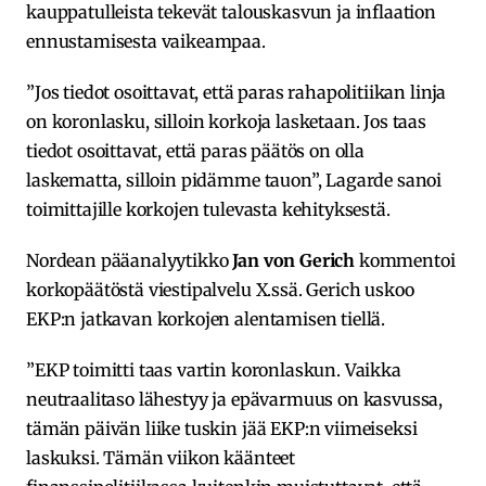
kauppatulleista tekevät talouskasvun ja inflaation
ennustamisesta vaikeampaa.
”Jos tiedot osoittavat, että paras rahapolitiikan linja
on koronlasku, silloin korkoja lasketaan. Jos taas
tiedot osoittavat, että paras päätös on olla
laskematta, silloin pidämme tauon”, Lagarde sanoi
toimittajille korkojen tulevasta kehityksestä.
Nordean pääanalyytikko
Jan von Gerich
kommentoi
korkopäätöstä viestipalvelu X.ssä. Gerich uskoo
EKP:n jatkavan korkojen alentamisen tiellä.
”EKP toimitti taas vartin koronlaskun. Vaikka
neutraalitaso lähestyy ja epävarmuus on kasvussa,
tämän päivän liike tuskin jää EKP:n viimeiseksi
laskuksi. Tämän viikon käänteet