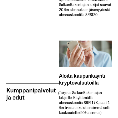
SalkunRakentajan lukijat saavat
20 %:n alennuksen jäsenyydestä
alennuskoodilla SRSI20
Aloita kaupankäynti
kryptovaluutoilla
Kumppanipalvelut
Tarjous SalkunRakentajan
ja edut
lukijoille: Käyttämällä​ ​
alennuskoodia​ ​SRFI17X,​ ​saat​ ​1
%:n treidauskulut​ ​ensimmäiselle​ ​
kuukaudelle​ ​(50%​ ​alennus).