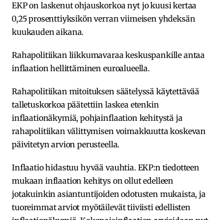
EKP on laskenut ohjauskorkoa nyt jo kuusi kertaa
0,25 prosenttiyksikön verran viimeisen yhdeksän
kuukauden aikana.
Rahapolitiikan liikkumavaraa keskuspankille antaa
inflaation hellittäminen euroalueella.
Rahapolitiikan mitoituksen säätelyssä käytettävää
talletuskorkoa päätettiin laskea etenkin
inflaationäkymiä, pohjainflaation kehitystä ja
rahapolitiikan välittymisen voimakkuutta koskevan
päivitetyn arvion perusteella.
Inflaatio hidastuu hyvää vauhtia. EKP:n tiedotteen
mukaan inflaation kehitys on ollut edelleen
jotakuinkin asiantuntijoiden odotusten mukaista, ja
tuoreimmat arviot myötäilevät tiiviisti edellisten