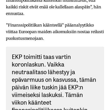
finanssipolitiikassa kuitenkin muistuttavat, että
kaikki riskit eivät enää ole kallellaan alaspäin”, hän
ennustaa.
”Finanssipolitiikan käänteellä” pääanalyytikko
viittaa Euroopan maiden aikomuksiin nostaa reilusti
puolustusmenojaan.
EKP toimitti taas vartin
koronlaskun. Vaikka
neutraalitaso lähestyy ja
epävarmuus on kasvussa, tämän
päivän liike tuskin jää EKP:n
viimeiseksi laskuksi. Tämän
viikon käänteet
finanssipolitiiikassa kuitenkin