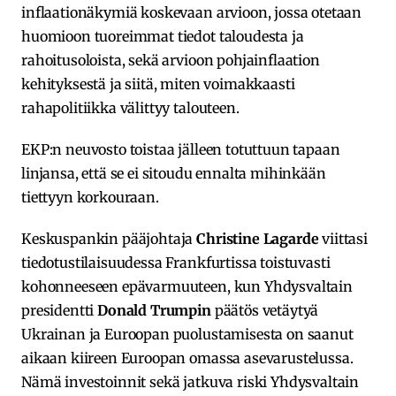
inflaationäkymiä koskevaan arvioon, jossa otetaan
huomioon tuoreimmat tiedot taloudesta ja
rahoitusoloista, sekä arvioon pohjainflaation
kehityksestä ja siitä, miten voimakkaasti
rahapolitiikka välittyy talouteen.
EKP:n neuvosto toistaa jälleen totuttuun tapaan
linjansa, että se ei sitoudu ennalta mihinkään
tiettyyn korkouraan.
Keskuspankin pääjohtaja
Christine Lagarde
viittasi
tiedotustilaisuudessa Frankfurtissa toistuvasti
kohonneeseen epävarmuuteen, kun Yhdysvaltain
presidentti
Donald Trumpin
päätös vetäytyä
Ukrainan ja Euroopan puolustamisesta on saanut
aikaan kiireen Euroopan omassa asevarustelussa.
Nämä investoinnit sekä jatkuva riski Yhdysvaltain