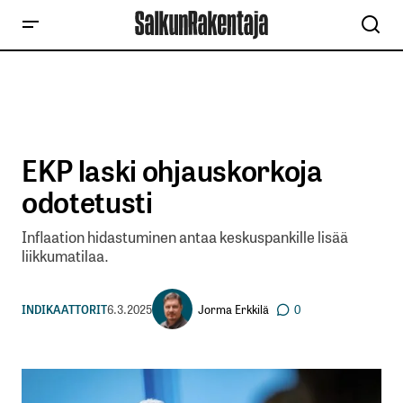
EKP laski ohjauskorkoja
odotetusti
Inflaation hidastuminen antaa keskuspankille lisää
liikkumatilaa.
Jorma Erkkilä
INDIKAATTORIT
6.3.2025
0