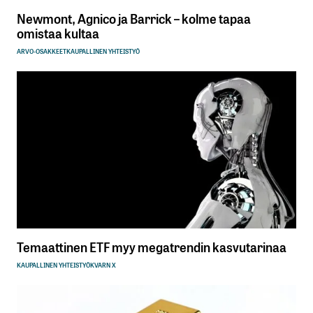
Newmont, Agnico ja Barrick – kolme tapaa
omistaa kultaa
ARVO-OSAKKEET
KAUPALLINEN YHTEISTYÖ
Temaattinen ETF myy megatrendin kasvutarinaa
KAUPALLINEN YHTEISTYÖ
KVARN X