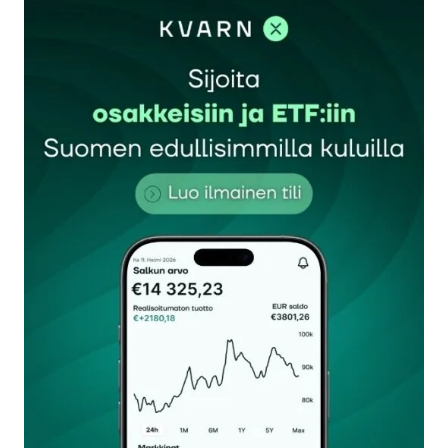
sisään
rekisteröityä
Sähköpostiosoitettasi ei julkaista.
Pakolliset
kentät on merkitty
*
Kommentti
*
Nimesi tai nimimerkkisi
*
Sähköpostiosoitteesi
*