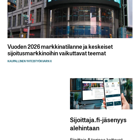
Vuoden 2026 markkinatilanne ja keskeiset
sijoitusmarkkinoihin vaikuttavat teemat
KAUPALLINEN YHTEISTYÖ
KVARN X
Sijoittaja.fi-jäsenyys
alehintaan
Sijoittaja.fi tarjoaa kattavat