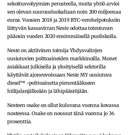
sekoitusvolyymien perusteella, mutta yhtiö arvioi
sen olevan suuruusluokaltaan noin 200 miljoonaa
euroa. Vuosien 2018 ja 2019 BTC-verohelpotuksiin
liittyvän kassavirran Neste odottaa toteutuvan
pääosin vuoden 2020 ensimmäisellä puoliskolla.
Neste on aktiivinen toimija Yhdysvaltojen
uusiutuvien polttoaineiden markkinoilla. Monet
asiakkaat julkisella ja yksityisellä sektorilla
käyttävät ajoneuvoissaan Neste MY uusiutuva
diesel™ -polttoainetta pienentääkseen
hiilijalanjälkeään ja lähipäästöjään.
Nesteen osake on ollut kuluvana vuonna kovassa
nosteessa. Osake on noussut tänä vuonna jo 36
prosenttia.