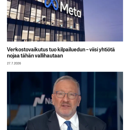
Verkostovaikutus tuo kilpailuedun – viisi yhtiötä
nojaa tähän vallihautaan
27.7.2026