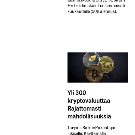
%:n treidauskulut​ ​ensimmäiselle​ ​
kuukaudelle​ ​(50%​ ​alennus).
Yli 300
kryptovaluuttaa -
Rajattomasti
mahdollisuuksia
Tarjous SalkunRakentajan
lukijoille: Käyttämällä​ ​