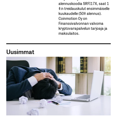
alennuskoodia​ ​SRFI17X,​ ​saat​ ​1
%:n treidauskulut​ ​ensimmäiselle​ ​
kuukaudelle​ ​(50%​ ​alennus).
Coinmotion Oy on
Finanssivalvonnan valvoma
kryptovarapalvelun tarjoaja ja
maksulaitos.
Uusimmat