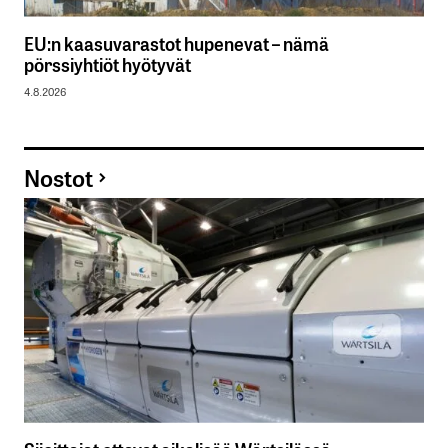
EU:n kaasuvarastot hupenevat – nämä
pörssiyhtiöt hyötyvät
4.8.2026
Nostot