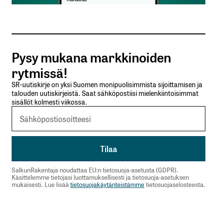
Tilaa SalkunRakentajan uutiskirje
Pysy mukana markkinoiden
Lähetä kommentti
rytmissä!
SR-uutiskirje on yksi Suomen monipuolisimmista sijoittamisen ja
talouden uutiskirjeistä. Saat sähköpostiisi mielenkiintoisimmat
sisällöt kolmesti viikossa.
SalkunRakentaja noudattaa EU:n tietosuoja-asetusta (GDPR).
Käsittelemme tietojasi luottamuksellisesti ja tietosuoja-asetuksen
mukaisesti. Lue lisää
tietosuojakäytänteistämme
tietosuojaselosteesta.