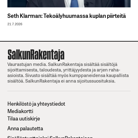
Seth Klarman: Tekoälyhuumassa kuplan piirteitä
21.7.2026
Vaurastujan media. SalkunRakentaja sisältää sisältöjä
sijoittamisesta, taloudesta, yrittäjyydesta ja arjen raha-
asioista. Sivusto sisältää myös kumppaneidensa kaupallista
sisältöä. SalkunRakentaja ei anna sijoitussuosituksia.
Henkilöstö ja yhteystiedot
Mediakortti
Tilaa uutiskirje
Anna palautetta
Sisällöntuottajaksi SalkunRakentajaan