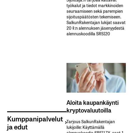
työkalut ja tiedot markkinoiden
seuraamiseen sekä parempien
sijoituspäätösten tekemiseen.
SalkunRakentajan lukijat saavat
20 %:n alennuksen jäsenyydestä
alennuskoodilla SRSI20
Aloita kaupankäynti
kryptovaluutoilla
Kumppanipalvelut
Tarjous SalkunRakentajan
ja edut
lukijoille: Käyttämällä​ ​
alennuskoodia​ ​SRFI17X,​ ​saat​ ​1