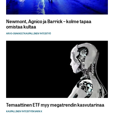
Newmont, Agnico ja Barrick – kolme tapaa
omistaa kultaa
ARVO-OSAKKEET
KAUPALLINEN YHTEISTYÖ
Temaattinen ETF myy megatrendin kasvutarinaa
KAUPALLINEN YHTEISTYÖ
KVARN X