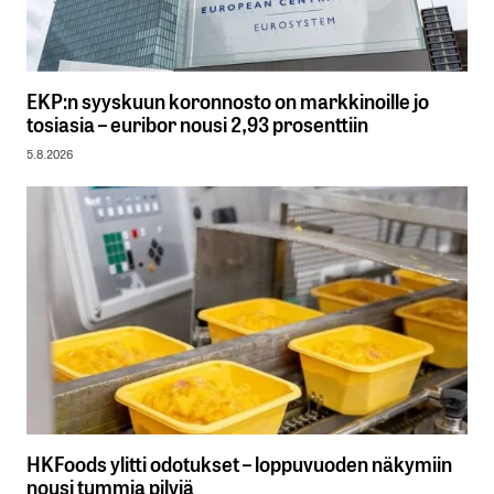
EKP:n syyskuun koronnosto on markkinoille jo
tosiasia – euribor nousi 2,93 prosenttiin
5.8.2026
HKFoods ylitti odotukset – loppuvuoden näkymiin
nousi tummia pilviä