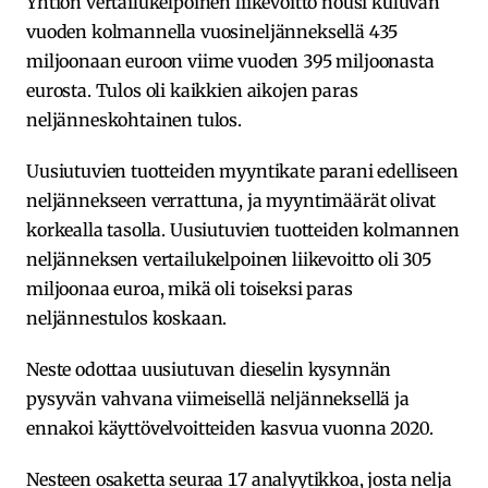
Yhtiön vertailukelpoinen liikevoitto nousi kuluvan
vuoden kolmannella vuosineljänneksellä 435
miljoonaan euroon viime vuoden 395 miljoonasta
eurosta. Tulos oli kaikkien aikojen paras
neljänneskohtainen tulos.
Uusiutuvien tuotteiden myyntikate parani edelliseen
neljännekseen verrattuna, ja myyntimäärät olivat
korkealla tasolla. Uusiutuvien tuotteiden kolmannen
neljänneksen vertailukelpoinen liikevoitto oli 305
miljoonaa euroa, mikä oli toiseksi paras
neljännestulos koskaan.
Neste odottaa uusiutuvan dieselin kysynnän
pysyvän vahvana viimeisellä neljänneksellä ja
ennakoi käyttövelvoitteiden kasvua vuonna 2020.
Nesteen osaketta seuraa 17 analyytikkoa, josta nelja