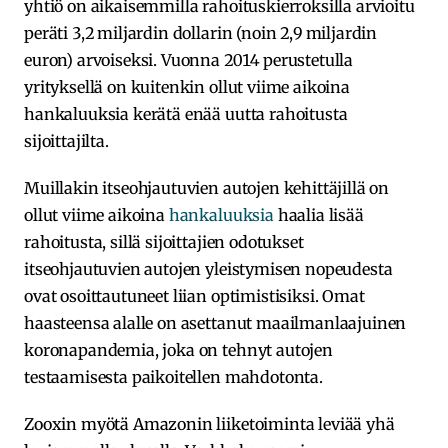
yhtiö on aikaisemmilla rahoituskierroksilla arvioitu
peräti 3,2 miljardin dollarin (noin 2,9 miljardin
euron) arvoiseksi. Vuonna 2014 perustetulla
yrityksellä on kuitenkin ollut viime aikoina
hankaluuksia kerätä enää uutta rahoitusta
sijoittajilta.
Muillakin itseohjautuvien autojen kehittäjillä on
ollut viime aikoina
hankaluuksia
haalia lisää
rahoitusta, sillä sijoittajien odotukset
itseohjautuvien autojen yleistymisen nopeudesta
ovat osoittautuneet liian optimistisiksi. Omat
haasteensa alalle on asettanut maailmanlaajuinen
koronapandemia, joka on tehnyt autojen
testaamisesta paikoitellen mahdotonta.
Zooxin myötä Amazonin liiketoiminta leviää yhä