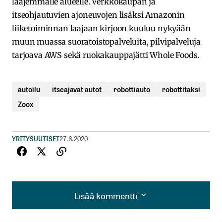
laajemmalle alueelle. Verkkokaupan ja
itseohjautuvien ajoneuvojen lisäksi Amazonin
liiketoiminnan laajaan kirjoon kuuluu nykyään
muun muassa suoratoistopalveluita, pilvipalveluja
tarjoava AWS sekä ruokakauppajätti Whole Foods.
autoilu
itseajavat autot
robottiauto
robottitaksi
Zoox
YRITYSUUTISET
27.6.2020
Lisää kommentti
Lisää kommentti