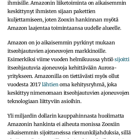
ihmisille. Amazonin liiketoiminta on aikaisemmin
keskittynyt ihmisten sijaan pakettien
kuljettamiseen, joten Zooxin hankinnan myötä
Amazon laajentaa toimintaansa uudelle alueelle.
Amazon on jo aikaisemmin pyrkinyt mukaan
itseohjautuvien ajoneuvojen markkinoille.
Esimerkiksi viime vuoden helmikuussa yhtiö
sijoitti
itseohjautuvia ajoneuvoja kehittävään Aurora-
yritykseen. Amazonilla on tiettävästi myös ollut
vuodesta 2017
lähtien
oma kehitysryhmä, joka
keskittyy nimenomaan itseohjautuvien ajoneuvojen
teknologiaan liittyviin asioihin.
Yli miljardin dollarin kauppahinnasta huolimatta
Amazonin hankinta ei aiheuta monissa Zooxiin
aikaisemmin sijoittaneissa riemunkiljahduksia, sillä