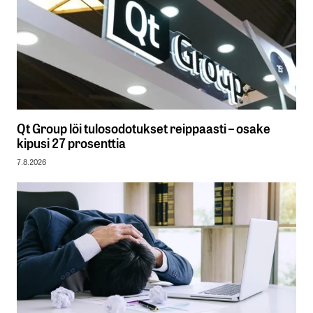
Qt Group löi tulosodotukset reippaasti – osake
kipusi 27 prosenttia
7.8.2026