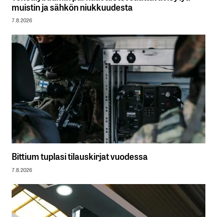
muistin ja sähkön niukkuudesta
7.8.2026
Bittium tuplasi tilauskirjat vuodessa
7.8.2026