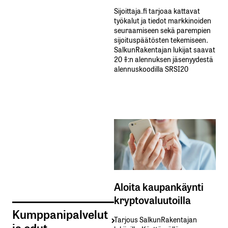
Sijoittaja.fi tarjoaa kattavat
työkalut ja tiedot markkinoiden
seuraamiseen sekä parempien
sijoituspäätösten tekemiseen.
SalkunRakentajan lukijat saavat
20 %:n alennuksen jäsenyydestä
alennuskoodilla SRSI20
Aloita kaupankäynti
kryptovaluutoilla
Kumppanipalvelut
Tarjous SalkunRakentajan
ja edut