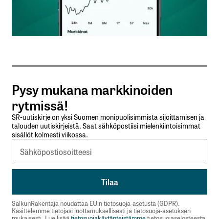
Sähköpostiosoitteesi
*
Tilaa SalkunRakentajan uutiskirje
Pysy mukana markkinoiden
Lähetä kommentti
rytmissä!
SR-uutiskirje on yksi Suomen monipuolisimmista sijoittamisen ja
talouden uutiskirjeistä. Saat sähköpostiisi mielenkiintoisimmat
sisällöt kolmesti viikossa.
SalkunRakentaja noudattaa EU:n tietosuoja-asetusta (GDPR).
Käsittelemme tietojasi luottamuksellisesti ja tietosuoja-asetuksen
mukaisesti. Lue lisää
tietosuojakäytänteistämme
tietosuojaselosteesta.