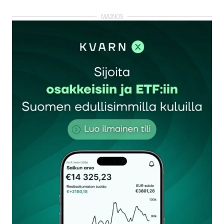
kirjautua
sisään
rekisteröityä
Sähköpostiosoitettasi ei julkaista.
Pakolliset
kentät on merkitty
*
Kommentti
*
Nimesi tai nimimerkkisi
*