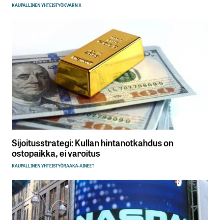
KAUPALLINEN YHTEISTYÖ
KVARN X
Sijoitusstrategi: Kullan hintanotkahdus on
ostopaikka, ei varoitus
KAUPALLINEN YHTEISTYÖ
RAAKA-AINEET