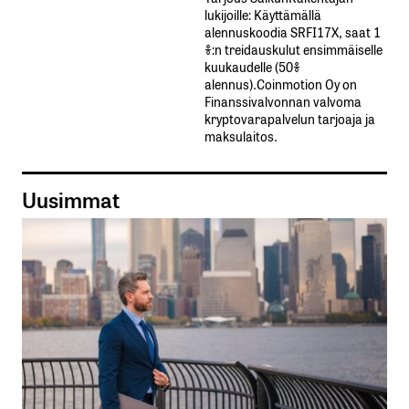
lukijoille: Käyttämällä​ ​
alennuskoodia​ ​SRFI17X,​ ​saat​ ​1
%:n treidauskulut​ ​ensimmäiselle​ ​
kuukaudelle​ ​(50%​ ​
alennus).Coinmotion Oy on
Finanssivalvonnan valvoma
kryptovarapalvelun tarjoaja ja
maksulaitos.
Uusimmat