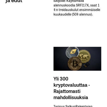
lukijoille: Käyttämällä​ ​
alennuskoodia​ ​SRFI17X,​ ​saat​ ​1
%:n treidauskulut​ ​ensimmäiselle​ ​
kuukaudelle​ ​(50%​ ​alennus).
Yli 300
kryptovaluuttaa -
Rajattomasti
mahdollisuuksia
Tarjous SalkunRakentajan