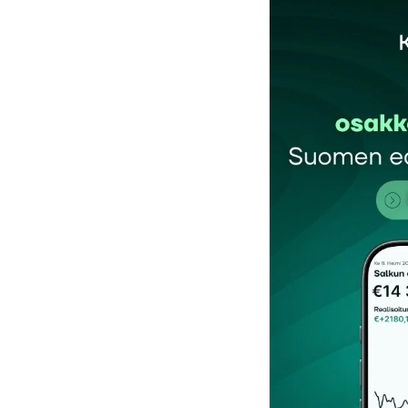
Sähköpostiosoitettasi ei julkaista.
Pakollis
Kommentti
*
Nimesi tai nimimerkkisi
*
Tilaa SalkunRakentajan uutiskirje
Lähetä kommentti