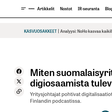
Artikkelit
Nostot
IR-seuranta
Blog
|
KASVUOSAKKEET
Analyysi: NoHo kasvaa kaikil
Miten suomalaisyri
digiosaamista tule
Yritysjohtajat pohtivat digitalisaatio
Finlandin podcastissa.