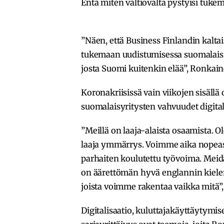
Entä miten valtiovalta pystyisi tuk
”Näen, että Business Finlandin kaltais
tukemaan uudistumisessa suomalaisia 
josta Suomi kuitenkin elää”, Ronkain
Koronakriisissä vain viikojen sisällä 
suomalaisyritysten vahvuudet digita
”Meillä on laaja-alaista osaamista.
laaja ymmärrys. Voimme aika nopeast
parhaiten koulutettu työvoima. Mei
on äärettömän hyvä englannin kielen t
joista voimme rakentaa vaikka mitä
Digitalisaatio, kuluttajakäyttäytymis