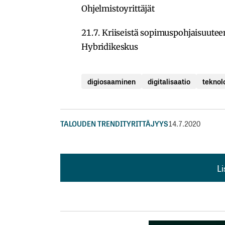
Ohjelmistoyrittäjät
21.7. Kriiseistä sopimuspohjaisuuteen 
Hybridikeskus
digiosaaminen
digitalisaatio
teknol
TALOUDEN TRENDIT
YRITTÄJYYS
14.7.2020
L
L
kirj