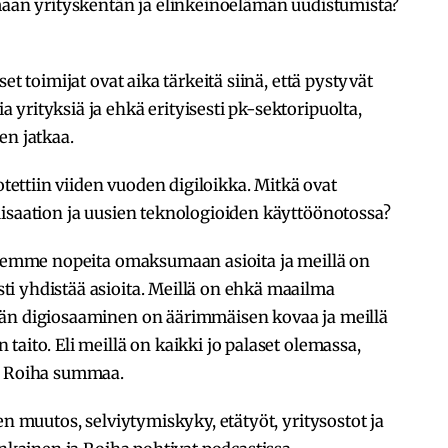
emaan yrityskentän ja elinkeinoelämän uudistumista?
et toimijat ovat aika tärkeitä siinä, että pystyvät
yrityksiä ja ehkä erityisesti pk-sektoripuolta,
en jatkaa.
otettiin viiden vuoden digiloikka. Mitkä ovat
lisaation ja uusien teknologioiden käyttöönotossa?
 Olemme nopeita omaksumaan asioita ja meillä on
i yhdistää asioita. Meillä on ehkä maailma
dän digiosaaminen on äärimmäisen kovaa ja meillä
aito. Eli meillä on kaikki jo palaset olemassa,
”, Roiha summaa.
en muutos, selviytymiskyky, etätyöt, yritysostot ja