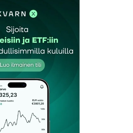
et kentät on merkitty
*
Sähköpostiosoitteesi
*