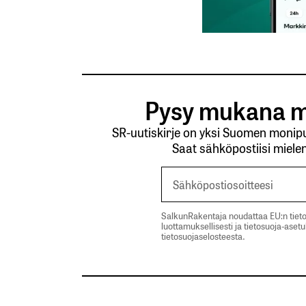
Pysy mukana m
SR-uutiskirje on yksi Suomen monipuo
Saat sähköpostiisi mielen
SalkunRakentaja noudattaa EU:n tieto
luottamuksellisesti ja tietosuoja-aset
tietosuojaselosteesta.