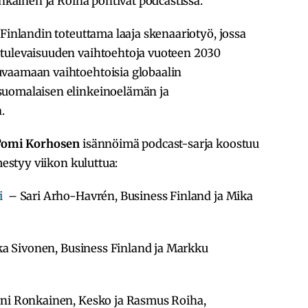
onkainen ja Roiha pohtivat podcastissa.
 Finlandin toteuttama laaja skenaariotyö, jossa
 tulevaisuuden vaihtoehtoja vuoteen 2030
uvaamaan vaihtoehtoisia globaalin
suomalaisen elinkeinoelämän ja
.
omi Korhosen
isännöimä podcast-sarja koostuu
mestyy viikon kuluttua:
i
– Sari Arho-Havrén, Business Finland ja Mika
 Sivonen, Business Finland ja Markku
i Ronkainen, Kesko ja Rasmus Roiha,