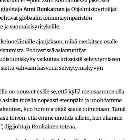
levaisuudet
–podcastin kolmannessa jaksossa
gijohtaja
Anni Ronkainen
ja Ohjelmistoyrittäjät
ohtivat globaalin toimintaympäristön
 ja suomalaisyrityksille.
keinoelämälle ajanjakson, mikä merkitsee osalle
vistumista. Podcastissä asiantuntijat
uudistumiskyky vaikuttaa kriiseistä selviytymiseen
anostettu vahvaan kasvuun selviytymiskyvyn
lle on noussut esille se, että kyllä me osaamme olla
 asioita todella nopeasti eteenpäin ja unohdamme
rakenteet, kun homma pitää saada toimimaan. Tämä
keasti toivon, että emme unohda silloin, kun alamme
, digijohtaja Ronkainen toteaa.