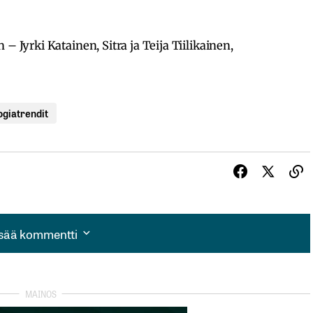
– Jyrki Katainen, Sitra ja Teija Tiilikainen,
ogiatrendit
isää kommentti
isää kommentti
autua sisään
rekisteröityä