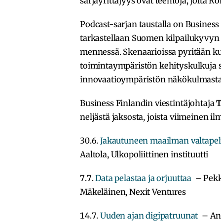
sarjayrittäjyys ovat teemoja, joita R
Podcast-sarjan taustalla on Business
tarkastellaan Suomen kilpailukyvyn
mennessä. Skenaarioissa pyritään k
toimintaympäristön kehityskulkuja 
innovaatioympäristön näkökulmasta
Business Finlandin viestintäjohtaja
T
neljästä jaksosta, joista viimeinen il
30.6.
Jakautuneen maailman valtapel
Aaltola, Ulkopoliittinen instituutti
7.7.
Data pelastaa ja orjuuttaa
– Pekka
Mäkeläinen, Nexit Ventures
14.7.
Uuden ajan digipatruunat
– Ann