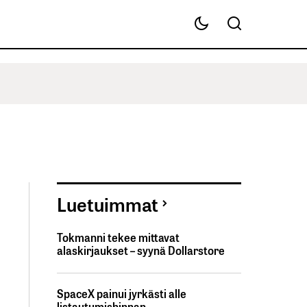
Luetuimmat
Tokmanni tekee mittavat
alaskirjaukset – syynä Dollarstore
SpaceX painui jyrkästi alle
listautumishinnan