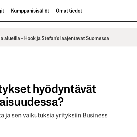
it
Kumppanisisällöt
Omat tiedot
la alueilla – Hook ja Stefan’s laajentavat Suomessa
tykset hyödyntävät
vaisuudessa?
ta ja sen vaikutuksia yrityksiin Business