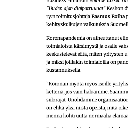
Business Finlandin
Vaihtoehtoiset Tu
”Uuden ajan digipatruunat”
Keskon di
ry:n toimitusjohtaja
Rasmus Roiha
p
kehityskulkujen vaikutuksia Suomelle
Koronapandemia on aiheuttanut elin
toimialoista kärsimystä ja osalle vah
keskustelevat siitä, miten yritysten 
ja miksi joillakin toimialoilla on p
kustannuksella.
”Koronan myötä myös isoille yrityksi
ketteriä, jos vain haluamme. Saamme
siilorajat. Unohdamme organisaatio
on ehkä yksi niistä opeista, mitä oi
mennä kohti uutta normaalia elämää”