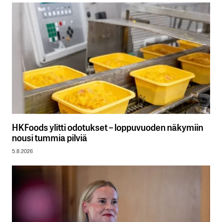
HKFoods ylitti odotukset – loppuvuoden näkymiin
nousi tummia pilviä
5.8.2026