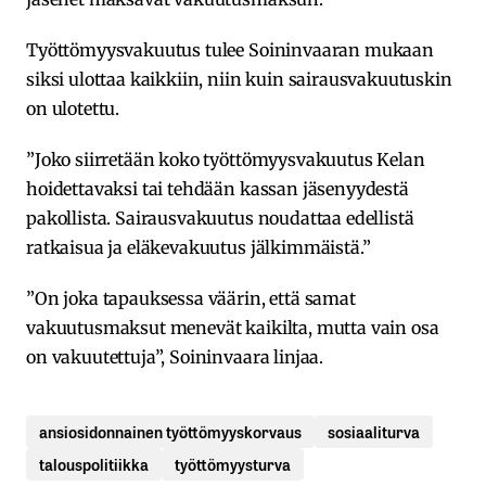
Työttömyysvakuutus tulee Soininvaaran mukaan
siksi ulottaa kaikkiin, niin kuin sairausvakuutuskin
on ulotettu.
”Joko siirretään koko työttömyysvakuutus Kelan
hoidettavaksi tai tehdään kassan jäsenyydestä
pakollista. Sairausvakuutus noudattaa edellistä
ratkaisua ja eläkevakuutus jälkimmäistä.”
”On joka tapauksessa väärin, että samat
vakuutusmaksut menevät kaikilta, mutta vain osa
on vakuutettuja”, Soininvaara linjaa.
ansiosidonnainen työttömyyskorvaus
sosiaaliturva
talouspolitiikka
työttömyysturva