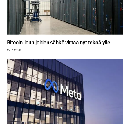
Bitcoin-louhijoiden sähkö virtaa nyt tekoälylle
27.7.2026