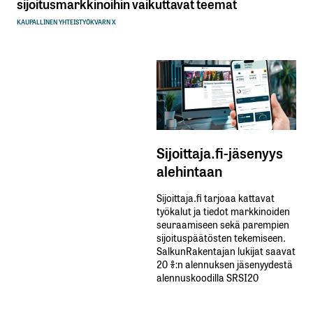
sijoitusmarkkinoihin vaikuttavat teemat
KAUPALLINEN YHTEISTYÖ
KVARN X
Sijoittaja.fi-jäsenyys
alehintaan
Sijoittaja.fi tarjoaa kattavat
työkalut ja tiedot markkinoiden
seuraamiseen sekä parempien
sijoituspäätösten tekemiseen.
SalkunRakentajan lukijat saavat
20 %:n alennuksen jäsenyydestä
alennuskoodilla SRSI20