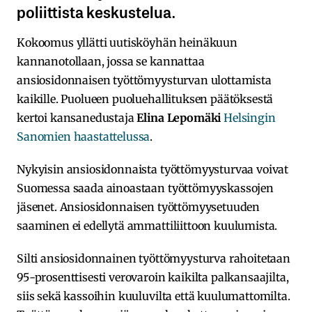
poliittista keskustelua.
Kokoomus yllätti uutisköyhän heinäkuun
kannanotollaan, jossa se kannattaa
ansiosidonnaisen työttömyysturvan ulottamista
kaikille. Puolueen puoluehallituksen päätöksestä
kertoi kansanedustaja
Elina Lepomäki
Helsingin
Sanomien haastattelussa
.
Nykyisin ansiosidonnaista työttömyysturvaa voivat
Suomessa saada ainoastaan työttömyyskassojen
jäsenet. Ansiosidonnaisen työttömyysetuuden
saaminen ei edellytä ammattiliittoon kuulumista.
Silti ansiosidonnainen työttömyysturva rahoitetaan
95-prosenttisesti verovaroin kaikilta palkansaajilta,
siis sekä kassoihin kuuluvilta että kuulumattomilta.