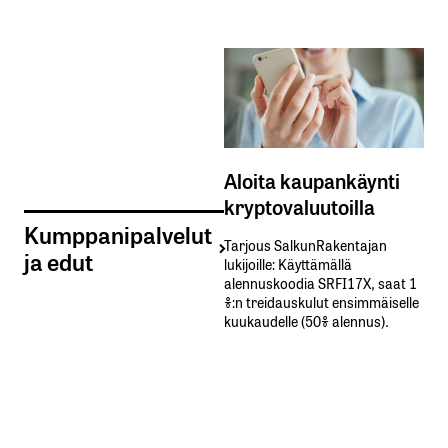
Aloita kaupankäynti
kryptovaluutoilla
Kumppanipalvelut
Tarjous SalkunRakentajan
ja edut
lukijoille: Käyttämällä​ ​
alennuskoodia​ ​SRFI17X,​ ​saat​ ​1
%:n treidauskulut​ ​ensimmäiselle​ ​
kuukaudelle​ ​(50%​ ​alennus).