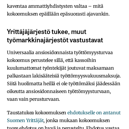
kaventaa ammattiyhdistysten valtaa – mitä
kokoomuksen epäillään epäsuorasti ajavankin.
Yrittäjäjärjestö tukee, muut
työmarkkinajärjestöt vastustavat
Universaalia ansiosidonnaista työttömyysturvaa
kokoomus perustelee sillä, että kassoihin
kuulumattomat työntekijät joutuvat maksamaan
palkastaan lakisääteisiä työttömyysvakuusmaksuja.
Siitä huolimatta heillä ei ole työttömäksi jäädessään
oikeutta ansiosidonnaiseen työttömyysturvaan,
vaan vain perusturvaan.
Taustatukea kokoomuksen
ehdotukselle on antanut
Suomen Yrittäjät
, jonka mukaan kokoomuksen
tuore ehdotus on hyvä ja perusteltu. Ehdotus vastaa