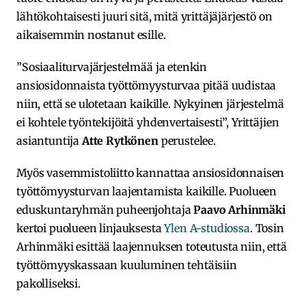
lähtökohtaisesti juuri sitä, mitä yrittäjäjärjestö on
aikaisemmin nostanut esille.
”Sosiaaliturvajärjestelmää ja etenkin
ansiosidonnaista työttömyysturvaa pitää uudistaa
niin, että se ulotetaan kaikille. Nykyinen järjestelmä
ei kohtele työntekijöitä yhdenvertaisesti”, Yrittäjien
asiantuntija
Atte Rytkönen
perustelee.
Myös vasemmistoliitto kannattaa ansiosidonnaisen
työttömyysturvan laajentamista kaikille. Puolueen
eduskuntaryhmän puheenjohtaja
Paavo Arhinmäki
kertoi puolueen linjauksesta
Ylen A-studiossa
. Tosin
Arhinmäki esittää laajennuksen toteutusta niin, että
työttömyyskassaan kuuluminen tehtäisiin
pakolliseksi.