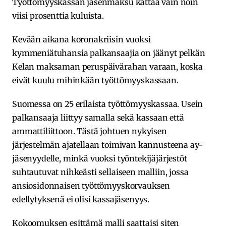
Työttömyyskassan jäsenmaksu kattaa vain noin
viisi prosenttia kuluista.
Kevään aikana koronakriisin vuoksi
kymmeniätuhansia palkansaajia on jäänyt pelkän
Kelan maksaman peruspäivärahan varaan, koska
eivät kuulu mihinkään työttömyyskassaan.
Suomessa on 25 erilaista työttömyyskassaa. Usein
palkansaaja liittyy samalla sekä kassaan että
ammattiliittoon. Tästä johtuen nykyisen
järjestelmän ajatellaan toimivan kannusteena ay-
jäsenyydelle, minkä vuoksi työntekijäjärjestöt
suhtautuvat nihkeästi sellaiseen malliin, jossa
ansiosidonnaisen työttömyyskorvauksen
edellytyksenä ei olisi kassajäsenyys.
Kokoomuksen esittämä malli saattaisi siten