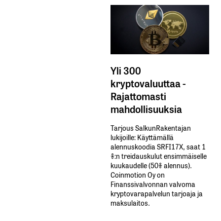
Yli 300
kryptovaluuttaa -
Rajattomasti
mahdollisuuksia
Tarjous SalkunRakentajan
lukijoille: Käyttämällä​ ​
alennuskoodia​ ​SRFI17X,​ ​saat​ ​1
%:n treidauskulut​ ​ensimmäiselle​ ​
kuukaudelle​ ​(50%​ ​alennus).
Coinmotion Oy on
Finanssivalvonnan valvoma
kryptovarapalvelun tarjoaja ja
maksulaitos.