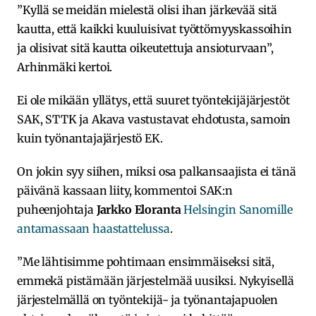
”Kyllä se meidän mielestä olisi ihan järkevää sitä
kautta, että kaikki kuuluisivat työttömyyskassoihin
ja olisivat sitä kautta oikeutettuja ansioturvaan”,
Arhinmäki kertoi.
Ei ole mikään yllätys, että suuret työntekijäjärjestöt
SAK, STTK ja Akava vastustavat ehdotusta, samoin
kuin työnantajajärjestö EK.
On jokin syy siihen, miksi osa palkansaajista ei tänä
päivänä kassaan liity, kommentoi SAK:n
puheenjohtaja
Jarkko Eloranta
Helsingin Sanomille
antamassaan haastattelussa
.
”Me lähtisimme pohtimaan ensimmäiseksi sitä,
emmekä pistämään järjestelmää uusiksi. Nykyisellä
järjestelmällä on työntekijä- ja työnantajapuolen