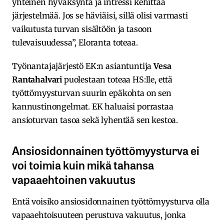
yhteinen hyväksyntä ja intressi kehittää
järjestelmää. Jos se häviäisi, sillä olisi varmasti
vaikutusta turvan sisältöön ja tasoon
tulevaisuudessa”, Eloranta toteaa.
Työnantajajärjestö EK:n asiantuntija
Vesa
Rantahalvari
puolestaan toteaa HS:lle, että
työttömyysturvan suurin epäkohta on sen
kannustinongelmat. EK haluaisi porrastaa
ansioturvan tasoa sekä lyhentää sen kestoa.
Ansiosidonnainen työttömyysturva ei
voi toimia kuin mikä tahansa
vapaaehtoinen vakuutus
Entä voisiko ansiosidonnainen työttömyysturva olla
vapaaehtoisuuteen perustuva vakuutus, jonka