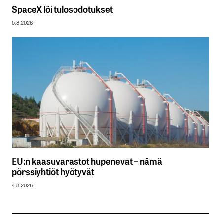
SpaceX löi tulosodotukset
5.8.2026
EU:n kaasuvarastot hupenevat – nämä
pörssiyhtiöt hyötyvät
4.8.2026