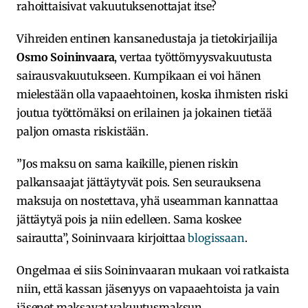
rahoittaisivat vakuutuksenottajat itse?
Vihreiden entinen kansanedustaja ja tietokirjailija
Osmo Soininvaara
, vertaa työttömyysvakuutusta
sairausvakuutukseen. Kumpikaan ei voi hänen
mielestään olla vapaaehtoinen, koska ihmisten riski
joutua työttömäksi on erilainen ja jokainen tietää
paljon omasta riskistään.
”Jos maksu on sama kaikille, pienen riskin
palkansaajat jättäytyvät pois. Sen seurauksena
maksuja on nostettava, yhä useamman kannattaa
jättäytyä pois ja niin edelleen. Sama koskee
sairautta”, Soininvaara kirjoittaa
blogissaan
.
Ongelmaa ei siis Soininvaaran mukaan voi ratkaista
niin, että kassan jäsenyys on vapaaehtoista ja vain
jäsenet maksavat vakuutusmaksun.