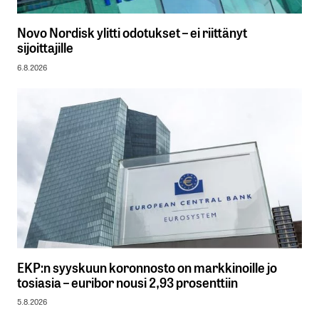
Novo Nordisk ylitti odotukset – ei riittänyt
sijoittajille
6.8.2026
EKP:n syyskuun koronnosto on markkinoille jo
tosiasia – euribor nousi 2,93 prosenttiin
5.8.2026