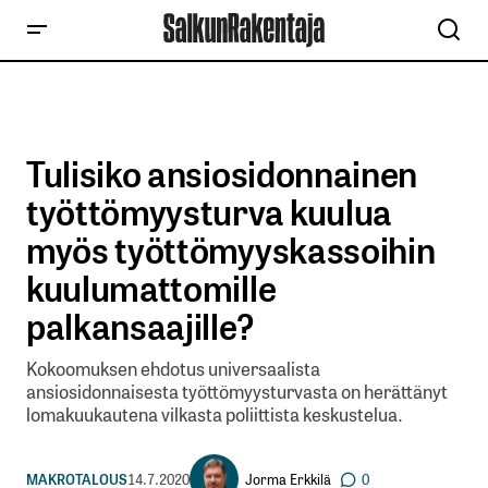
Tulisiko ansiosidonnainen
työttömyysturva kuulua
myös työttömyyskassoihin
kuulumattomille
palkansaajille?
Kokoomuksen ehdotus universaalista
ansiosidonnaisesta työttömyysturvasta on herättänyt
lomakuukautena vilkasta poliittista keskustelua.
Jorma Erkkilä
MAKROTALOUS
14.7.2020
0