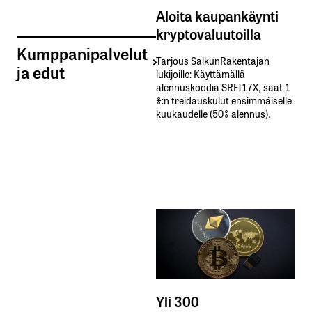
Aloita kaupankäynti
kryptovaluutoilla
Kumppanipalvelut
Tarjous SalkunRakentajan
ja edut
lukijoille: Käyttämällä​ ​
alennuskoodia​ ​SRFI17X,​ ​saat​ ​1
%:n treidauskulut​ ​ensimmäiselle​ ​
kuukaudelle​ ​(50%​ ​alennus).
Yli 300