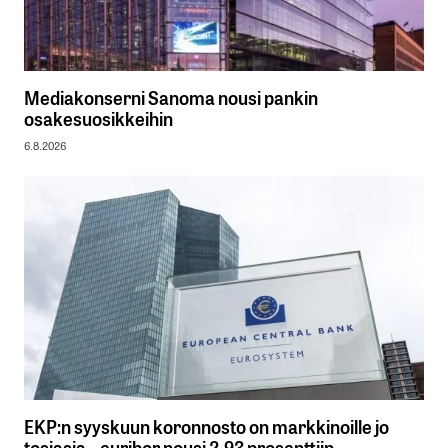
Mediakonserni Sanoma nousi pankin
osakesuosikkeihin
6.8.2026
EKP:n syyskuun koronnosto on markkinoille jo
tosiasia – euribor nousi 2,93 prosenttiin