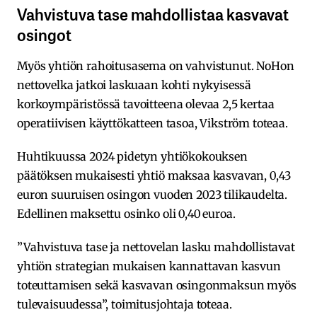
Vahvistuva tase mahdollistaa kasvavat
osingot
Myös yhtiön rahoitusasema on vahvistunut. NoHon
nettovelka jatkoi laskuaan kohti nykyisessä
korkoympäristössä tavoitteena olevaa 2,5 kertaa
operatiivisen käyttökatteen tasoa, Vikström toteaa.
Huhtikuussa 2024 pidetyn yhtiökokouksen
päätöksen mukaisesti yhtiö maksaa kasvavan, 0,43
euron suuruisen osingon vuoden 2023 tilikaudelta.
Edellinen maksettu osinko oli 0,40 euroa.
”Vahvistuva tase ja nettovelan lasku mahdollistavat
yhtiön strategian mukaisen kannattavan kasvun
toteuttamisen sekä kasvavan osingonmaksun myös
tulevaisuudessa”, toimitusjohtaja toteaa.