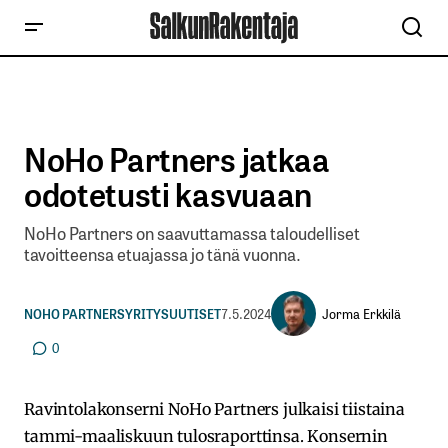
NoHo Partners jatkaa
odotetusti kasvuaan
NoHo Partners on saavuttamassa taloudelliset
tavoitteensa etuajassa jo tänä vuonna.
Jorma Erkkilä
NOHO PARTNERS
YRITYSUUTISET
7.5.2024
0
Ravintolakonserni NoHo Partners julkaisi tiistaina
tammi-maaliskuun tulosraporttinsa. Konsernin