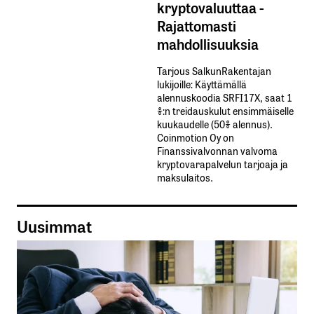
kryptovaluuttaa -
Rajattomasti
mahdollisuuksia
Tarjous SalkunRakentajan
lukijoille: Käyttämällä​ ​
alennuskoodia​ ​SRFI17X,​ ​saat​ ​1
%:n treidauskulut​ ​ensimmäiselle​ ​
kuukaudelle​ ​(50%​ ​alennus).
Coinmotion Oy on
Finanssivalvonnan valvoma
kryptovarapalvelun tarjoaja ja
maksulaitos.
Uusimmat