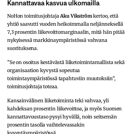
Kannattavaa kasvua ulkomailla
NoHon toimitusjohtaja
Aku Vikström
kertoo, että
yhtiö saavutti vuoden heikoimmalla neljänneksellä
7,3 prosentin liikevoittomarginaalin, mitä hän pitää
nykyisessä markkinaympäristössä vahvana
suorituksena.
”Se on osoitus kestävästä liiketoimintamallista sekä
organisaation kyvystä sopeutua
toimintaympäristössä tapahtuviin muutoksiin”,
toimitusjohtaja toteaa.
Kansainvälinen liiketoiminta teki vahvaa, yli
kahdeksan prosentin liikevoittoa, ja myös Suomen
kannattavuustaso pysyi hyvällä, noin seitsemän
prosentin tasolla vaihtelevassakin
kysyntäympäristössä.