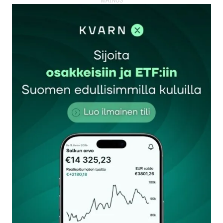
kirjautua
sisään
rekisteröityä
Sähköpostiosoitettasi ei julkaista.
Pakolliset
kentät on merkitty
*
Kommentti
*
Nimesi tai nimimerkkisi
*