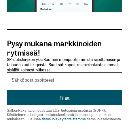
Sähköpostiosoitteesi
*
Tilaa SalkunRakentajan uutiskirje
Pysy mukana markkinoiden
Lähetä kommentti
rytmissä!
SR-uutiskirje on yksi Suomen monipuolisimmista sijoittamisen ja
talouden uutiskirjeistä. Saat sähköpostiisi mielenkiintoisimmat
sisällöt kolmesti viikossa.
SalkunRakentaja noudattaa EU:n tietosuoja-asetusta (GDPR).
Käsittelemme tietojasi luottamuksellisesti ja tietosuoja-asetuksen
mukaisesti. Lue lisää
tietosuojakäytänteistämme
tietosuojaselosteesta.