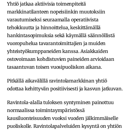
Yhtiö jatkaa aktiivisia toimenpiteitä
markkinatilanteen nopeisiinkin muutoksiin
varautumiseksi seuraamalla operatiivista
tehokkuutta ja hinnoittelua, keskittämällä
hankintasopimuksia sekä käymällä säännöllistä
vuoropuhelua tavarantoimittajien ja muiden
yhteistyökumppaneiden kanssa. Asiakkaiden
ostovoimaan kohdistuvien paineiden arvioidaan
tasaantuvan toisen vuosipuoliskon aikana.
Pitkällä aikavälillä ravintolamarkkinan yhtiö
odottaa kehittyvän positiivisesti ja kasvun jatkuvan.
Ravintola-alalla tuloksen syntyminen painottuu
normaalissa toimintaympäristössä
kausiluonteisuuden vuoksi vuoden jälkimmäiselle
puoliskolle. Ravintolapalveluiden kysyntä on yhtiön