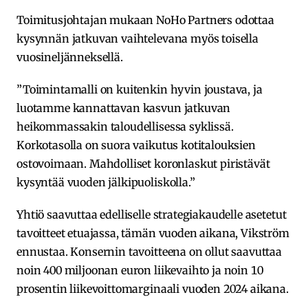
Toimitusjohtajan mukaan NoHo Partners odottaa
kysynnän jatkuvan vaihtelevana myös toisella
vuosineljänneksellä.
”Toimintamalli on kuitenkin hyvin joustava, ja
luotamme kannattavan kasvun jatkuvan
heikommassakin taloudellisessa syklissä.
Korkotasolla on suora vaikutus kotitalouksien
ostovoimaan. Mahdolliset koronlaskut piristävät
kysyntää vuoden jälkipuoliskolla.”
Yhtiö saavuttaa edelliselle strategiakaudelle asetetut
tavoitteet etuajassa, tämän vuoden aikana, Vikström
ennustaa. Konsernin tavoitteena on ollut saavuttaa
noin 400 miljoonan euron liikevaihto ja noin 10
prosentin liikevoittomarginaali vuoden 2024 aikana.