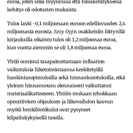
euroa, joten sekä myynnissä että tuloskehityksessä
kehitys oli odotusten mukaista.
Tulos laski -0,1 miljoonaan euroon edellisvuoden 2,4
miljoonasta eurosta.
Eezy Oyj
:n osakkeisiin liittyvillä
kirjauksilla oikaistu tulos oli 1,2 miljoonaa euroa,
kun vuotta aiemmin se oli 1,8 miljoonaa euroa.
Yhtiö onnistui tasapainottamaan inflaation
vaikutuksia liiketoimintaansa keskitetyillä
hankintasopimuksilla sekä hinnankorotuksilla, eikä
yleinen hinnannousu olennaisesti vaikuttanut
materiaalikatteeseen. Yhtiön mukaan tehokkaan
operatiivisen ohjauksen ja liikevaihdon kasvun
myötä henkilöstökulut ovat pysyneet
kilpailukykyisellä tasolla.