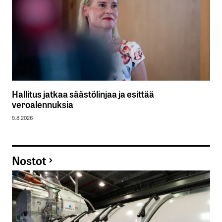
Hallitus jatkaa säästölinjaa ja esittää
veroalennuksia
5.8.2026
Nostot