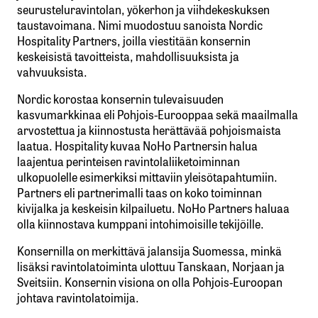
seurusteluravintolan, yökerhon ja viihdekeskuksen
taustavoimana. Nimi muodostuu sanoista Nordic
Hospitality Partners, joilla viestitään konsernin
keskeisistä tavoitteista, mahdollisuuksista ja
vahvuuksista.
Nordic korostaa konsernin tulevaisuuden
kasvumarkkinaa eli Pohjois-Eurooppaa sekä maailmalla
arvostettua ja kiinnostusta herättävää pohjoismaista
laatua. Hospitality kuvaa NoHo Partnersin halua
laajentua perinteisen ravintolaliiketoiminnan
ulkopuolelle esimerkiksi mittaviin yleisötapahtumiin.
Partners eli partnerimalli taas on koko toiminnan
kivijalka ja keskeisin kilpailuetu. NoHo Partners haluaa
olla kiinnostava kumppani intohimoisille tekijöille.
Konsernilla on merkittävä jalansija Suomessa, minkä
lisäksi ravintolatoiminta ulottuu Tanskaan, Norjaan ja
Sveitsiin. Konsernin visiona on olla Pohjois-Euroopan
johtava ravintolatoimija.