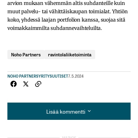
arvion mukaan vähemmän altis suhdanteille kuin
muut palvelu- tai vähittäiskaupan toimialat. Yhtiön
koko, yhdessä laajan portfolion kanssa, suojaa sitä
voimakkaimmilta suhdannevaihteluilta.
Noho Partners
ravintolaliiketoiminta
NOHO PARTNERS
YRITYSUUTISET
7.5.2024
Lisää kommentti
Lisää kommentti