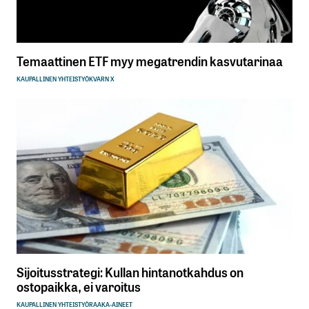
Temaattinen ETF myy megatrendin kasvutarinaa
KAUPALLINEN YHTEISTYÖ
KVARN X
Sijoitusstrategi: Kullan hintanotkahdus on
ostopaikka, ei varoitus
KAUPALLINEN YHTEISTYÖ
RAAKA-AINEET