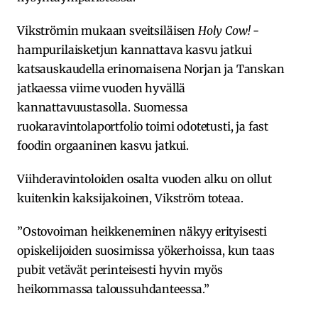
Vikströmin mukaan sveitsiläisen
Holy Cow!
-
hampurilaisketjun kannattava kasvu jatkui
katsauskaudella erinomaisena Norjan ja Tanskan
jatkaessa viime vuoden hyvällä
kannattavuustasolla. Suomessa
ruokaravintolaportfolio toimi odotetusti, ja fast
foodin orgaaninen kasvu jatkui.
Viihderavintoloiden osalta vuoden alku on ollut
kuitenkin kaksijakoinen, Vikström toteaa.
”Ostovoiman heikkeneminen näkyy erityisesti
opiskelijoiden suosimissa yökerhoissa, kun taas
pubit vetävät perinteisesti hyvin myös
heikommassa taloussuhdanteessa.”