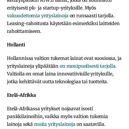
kehityspankin KfW:n lainat, jotka on suunnattu
erityisesti pk- ja startup-yrityksille. Myös
vakuudettomia yrityslainoja
on runsaasti tarjolla.
Leasing-rahoitusta käytetään esimerkiksi laitteiden
rahoittamiseen.
Hollanti
Hollannissa valtion tukemat lainat ovat suosiossa, ja
yrityslainoja ylipäätään
on monipuolisesti tarjolla
.
Valtiolla on omat laina innovatiivisille yrityksille,
jotka kehittävät uutta teknologiaa tai tuotteita.
Etelä-Afrikka
Etelä-Afrikassa yritykset nojaavat isosti
pankkilainoihin, vaikka myös valtion tukemia
lainoja sekä
muita yrityslainoja
on saatavilla.