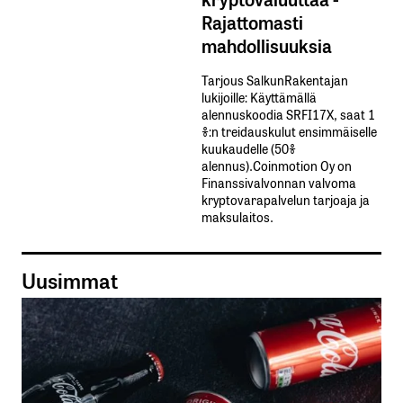
Rajattomasti
mahdollisuuksia
Tarjous SalkunRakentajan
lukijoille: Käyttämällä​ ​
alennuskoodia​ ​SRFI17X,​ ​saat​ ​1
%:n treidauskulut​ ​ensimmäiselle​ ​
kuukaudelle​ ​(50%​ ​
alennus).Coinmotion Oy on
Finanssivalvonnan valvoma
kryptovarapalvelun tarjoaja ja
maksulaitos.
Uusimmat