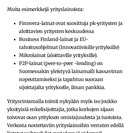
Muita esimerkkejä yrityslainoista:
Finnvera-lainat ovat suosittuja pk-yritysten ja
aloittavien yritysten keskuudessa
Business Finland-lainat ja EU-
rahoitusohjelmat (Innovatiivisille yrityksille)
Mikrolainat (aloittaville yrityksille).
P2P-lainat (peer-to-peer -lending) on
Suomessakin yleistyvä lainamalli kassavirran
nopeuttamiseksi ja tapahtuu suoraan
sijoittajalta yritykselle, ilman pankkia.
Yritysrintamalla toimii nykyään myös iso joukko
yksityisiä enkelisijoittajia, jotka korkojen sijaan
toivovat osan yrityksen omistajuudesta ja tuotoista.
Verkosta nostettaviin yrityslainoihin verraten edellä