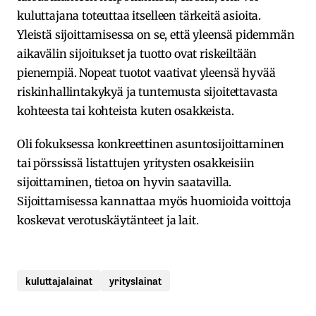
kuluttajana toteuttaa itselleen tärkeitä asioita.
Yleistä sijoittamisessa on se, että yleensä pidemmän
aikavälin sijoitukset ja tuotto ovat riskeiltään
pienempiä. Nopeat tuotot vaativat yleensä hyvää
riskinhallintakykyä ja tuntemusta sijoitettavasta
kohteesta tai kohteista kuten osakkeista.
Oli fokuksessa konkreettinen asuntosijoittaminen
tai pörssissä listattujen yritysten osakkeisiin
sijoittaminen, tietoa on hyvin saatavilla.
Sijoittamisessa kannattaa myös huomioida voittoja
koskevat verotuskäytänteet ja lait.
kuluttajalainat
yrityslainat