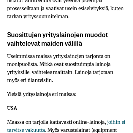
listatut vaihtoehdot ovat yleensä pidempiä
prosesseiltaan ja vaativat usein esiselvityksiä, kuten
tarkan yrityssuunnitelman.
Suosittujen yrityslainojen muodot
vaihtelevat maiden välillä
Useimmissa maissa yrityslainojen tarjonta on
monipuolista. Mitkä ovat suosituimpia lainoja
yrityksille, vaihtelee maittain. Lainoja tarjotaan
myös eri tilanteisiin.
Yleisiä yrityslainoja eri maissa:
USA
Maassa on tarjolla kattavasti online-lainoja,
joihin ei
tarvitse vakuutta
. Myös varustelainat (equipment