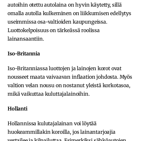
autoihin otettu autolaina on hyvin käytetty, sillä
omalla autolla kulkeminen on liikkumisen edellytys
useimmissa osa-valtioiden kaupungeissa.
Luottokelpoisuus on tärkeässä roolissa
lainansaantiin.
Iso-Britannia
Iso-Britanniassa luottojen ja lainojen korot ovat
nousseet maata vaivaavan inflaation johdosta. Myös
valtion velan nousu on nostanut yleistä korkotasoa,
mikä vaikuttaa kuluttajalainoihin.
Hollanti
Hollannissa kulutajalainan voi löytää
huokeammillakin koroilla, jos lainantarjoajia
vertailee ja kilpailuttaa. Esimerkiksi sähköautojen