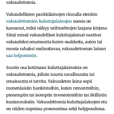
vakuudettomia.
Vakuudellisten pankkilainojen rinnalla etenkin
vakuudettomien kuluttajalainojen
suosio on
kasvanut, mikä näkyy vaihtoehtojen laajana kirjona.
Siinä missä vakuudelliset kuluttajalainat vaativat
vakuudeksi omaisuutta kuten osakkeita, auton tai
muuta rahaksi realisoitavaa, vakuudettoman lainan
saa helpommin
.
Suurin osa kotimaan kuluttajalainoista on
vakuudettomia, jolloin suurta varallisuutta tai
omaisuutta ei tarvita. Vakuudeton laina sopii
monenlaisiin hankintoihin, kuten remontteihin,
pienempiin tai isompiin investointeihin tai äkillisiin
kustannuksiin. Vakuudettomia kuluttajalainojen etu
on niiden nopeissa prosesseissa sekä helppoudessa.