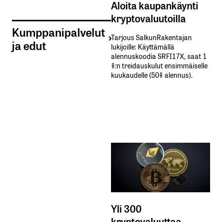
Aloita kaupankäynti
kryptovaluutoilla
Kumppanipalvelut
Tarjous SalkunRakentajan
ja edut
lukijoille: Käyttämällä​ ​
alennuskoodia​ ​SRFI17X,​ ​saat​ ​1
%:n treidauskulut​ ​ensimmäiselle​ ​
kuukaudelle​ ​(50%​ ​alennus).
Yli 300
kryptovaluuttaa -