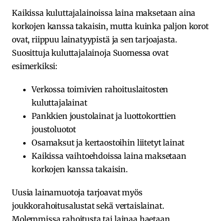
Kaikissa kuluttajalainoissa laina maksetaan aina
korkojen kanssa takaisin, mutta kuinka paljon korot
ovat, riippuu lainatyypistä ja sen tarjoajasta.
Suosittuja kuluttajalainoja Suomessa ovat
esimerkiksi:
Verkossa toimivien rahoituslaitosten
kuluttajalainat
Pankkien joustolainat ja luottokorttien
joustoluotot
Osamaksut ja kertaostoihin liitetyt lainat
Kaikissa vaihtoehdoissa laina maksetaan
korkojen kanssa takaisin.
Uusia lainamuotoja tarjoavat myös
joukkorahoitusalustat sekä vertaislainat.
Molemmissa rahoitusta tai lainaa haetaan