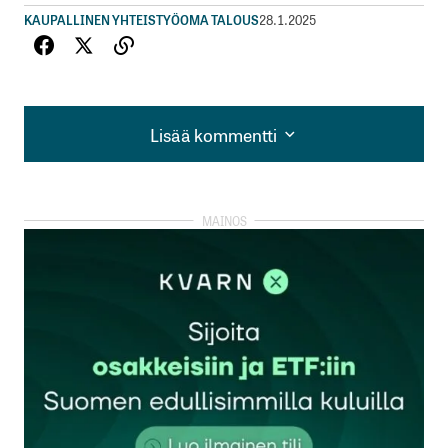
KAUPALLINEN YHTEISTYÖ
OMA TALOUS
28.1.2025
Lisää kommentti
Lisää kommentti
kirjautua
sisään
rekisteröityä
Sähköpostiosoitettasi ei julkaista.
Pakolliset