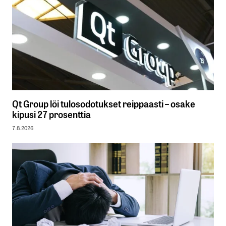
Qt Group löi tulosodotukset reippaasti – osake
kipusi 27 prosenttia
7.8.2026