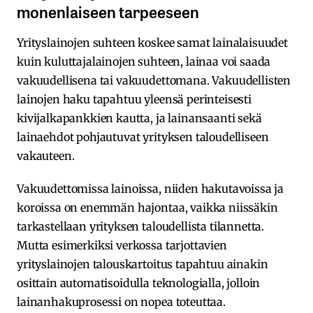
monenlaiseen tarpeeseen
Yrityslainojen suhteen koskee samat lainalaisuudet
kuin kuluttajalainojen suhteen, lainaa voi saada
vakuudellisena tai vakuudettomana. Vakuudellisten
lainojen haku tapahtuu yleensä perinteisesti
kivijalkapankkien kautta, ja lainansaanti sekä
lainaehdot pohjautuvat yrityksen taloudelliseen
vakauteen.
Vakuudettomissa lainoissa, niiden hakutavoissa ja
koroissa on enemmän hajontaa, vaikka niissäkin
tarkastellaan yrityksen taloudellista tilannetta.
Mutta esimerkiksi verkossa tarjottavien
yrityslainojen talouskartoitus tapahtuu ainakin
osittain automatisoidulla teknologialla, jolloin
lainanhakuprosessi on nopea toteuttaa.