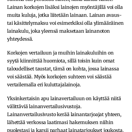
Lainan korkojen lisäksi lainojen myöntäjillä voi olla
muita kuluja, jotka liitetään lainaan. Lainan avaus-
tai käsittelymaksu voi esimerkiksi olla ylimääräinen
lainakulu, joka yleensä maksetaan lainanoton
yhteydessä.
Korkojen vertailuun ja muihin lainakuluihin on
syytä kiinnittää huomiota, sillä toisin kuin omat
taloudelliset taustat, tämä on kohta, jossa lainassa
voi säästää. Myös korkojen suhteen voi säästää
vertailemalla eri kuluttajalainoja.
Yksinkertaisin apu lainavertailuun on käyttää niitä
välittäviä lainanvertailusivustoja.
Lainanvertailusivusto kerää lainantarjoajat yhteen,
lähettää verkossa laatimasi hakemuksen niihin
puolestasi ja karsii parhaat lainatarjoukset joukosta.