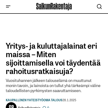
Yritys- ja kuluttajalainat eri
maissa – Miten
sijoittamisella voi täydentää
rahoitusratkaisuja?
Vuosituhannen jälkeen talouselämä on muuttunut
monin tavoin, ja lainoista on tullut yhä tärkeämpi väline
taloudellisten pyrkimysten saavuttamiseen.
KAUPALLINEN YHTEISTYÖ
OMA TALOUS
28.1.2025
SalkunRakentaja
0