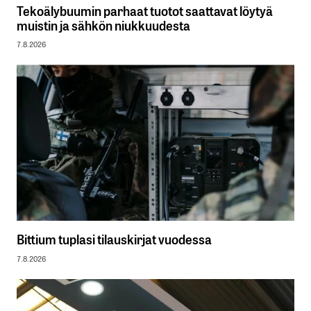
Tekoälybuumin parhaat tuotot saattavat löytyä
muistin ja sähkön niukkuudesta
7.8.2026
Bittium tuplasi tilauskirjat vuodessa
7.8.2026