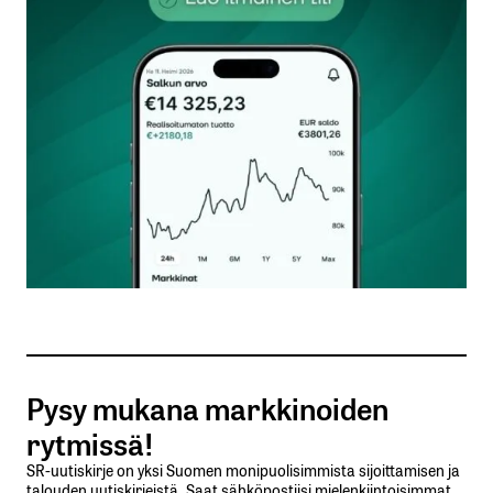
kentät on merkitty
*
Kommentti
*
Nimesi tai nimimerkkisi
*
Sähköpostiosoitteesi
*
Tilaa SalkunRakentajan uutiskirje
Pysy mukana markkinoiden
Lähetä kommentti
rytmissä!
SR-uutiskirje on yksi Suomen monipuolisimmista sijoittamisen ja
talouden uutiskirjeistä. Saat sähköpostiisi mielenkiintoisimmat