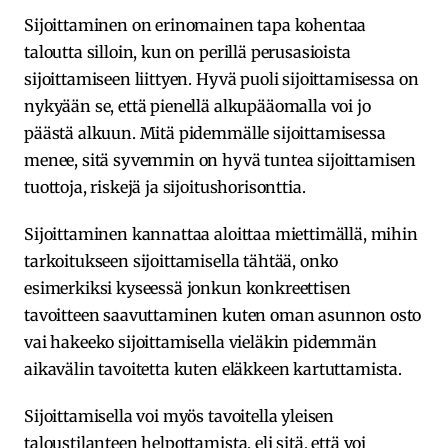
Sijoittaminen on erinomainen tapa kohentaa
taloutta silloin, kun on perillä perusasioista
sijoittamiseen liittyen. Hyvä puoli sijoittamisessa on
nykyään se, että pienellä alkupääomalla voi jo
päästä alkuun. Mitä pidemmälle sijoittamisessa
menee, sitä syvemmin on hyvä tuntea sijoittamisen
tuottoja, riskejä ja sijoitushorisonttia.
Sijoittaminen kannattaa aloittaa miettimällä, mihin
tarkoitukseen sijoittamisella tähtää, onko
esimerkiksi kyseessä jonkun konkreettisen
tavoitteen saavuttaminen kuten oman asunnon osto
vai hakeeko sijoittamisella vieläkin pidemmän
aikavälin tavoitetta kuten eläkkeen kartuttamista.
Sijoittamisella voi myös tavoitella yleisen
taloustilanteen helpottamista, eli sitä, että voi