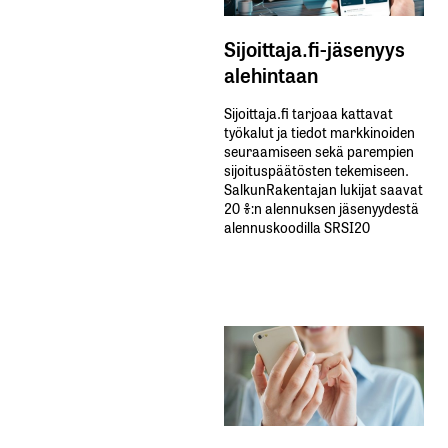
Sijoittaja.fi-jäsenyys
alehintaan
Sijoittaja.fi tarjoaa kattavat
työkalut ja tiedot markkinoiden
seuraamiseen sekä parempien
sijoituspäätösten tekemiseen.
SalkunRakentajan lukijat saavat
20 %:n alennuksen jäsenyydestä
alennuskoodilla SRSI20