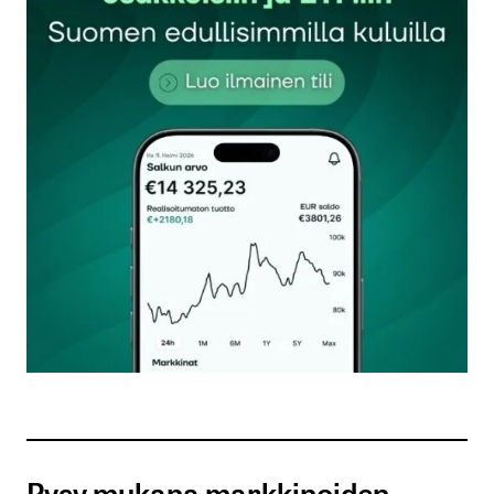
Sähköpostiosoitettasi ei julkaista.
Pakolliset
kentät on merkitty
*
Kommentti
*
Nimesi tai nimimerkkisi
*
Sähköpostiosoitteesi
*
Tilaa SalkunRakentajan uutiskirje
Pysy mukana markkinoiden