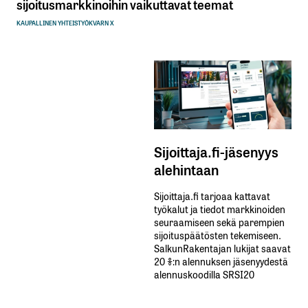
sijoitusmarkkinoihin vaikuttavat teemat
KAUPALLINEN YHTEISTYÖ
KVARN X
Sijoittaja.fi-jäsenyys
alehintaan
Sijoittaja.fi tarjoaa kattavat
työkalut ja tiedot markkinoiden
seuraamiseen sekä parempien
sijoituspäätösten tekemiseen.
SalkunRakentajan lukijat saavat
20 %:n alennuksen jäsenyydestä
alennuskoodilla SRSI20