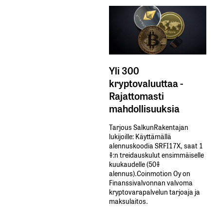
Yli 300
kryptovaluuttaa -
Rajattomasti
mahdollisuuksia
Tarjous SalkunRakentajan
lukijoille: Käyttämällä​ ​
alennuskoodia​ ​SRFI17X,​ ​saat​ ​1
%:n treidauskulut​ ​ensimmäiselle​ ​
kuukaudelle​ ​(50%​ ​
alennus).Coinmotion Oy on
Finanssivalvonnan valvoma
kryptovarapalvelun tarjoaja ja
maksulaitos.