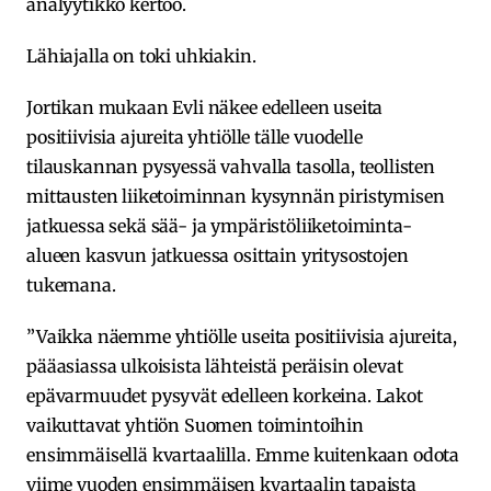
analyytikko kertoo.
Lähiajalla on toki uhkiakin.
Jortikan mukaan Evli näkee edelleen useita
positiivisia ajureita yhtiölle tälle vuodelle
tilauskannan pysyessä vahvalla tasolla, teollisten
mittausten liiketoiminnan kysynnän piristymisen
jatkuessa sekä sää- ja ympäristöliiketoiminta-
alueen kasvun jatkuessa osittain yritysostojen
tukemana.
”Vaikka näemme yhtiölle useita positiivisia ajureita,
pääasiassa ulkoisista lähteistä peräisin olevat
epävarmuudet pysyvät edelleen korkeina. Lakot
vaikuttavat yhtiön Suomen toimintoihin
ensimmäisellä kvartaalilla. Emme kuitenkaan odota
viime vuoden ensimmäisen kvartaalin tapaista