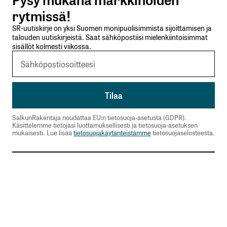
Lähetä kommentti
rytmissä!
SR-uutiskirje on yksi Suomen monipuolisimmista sijoittamisen ja
talouden uutiskirjeistä. Saat sähköpostiisi mielenkiintoisimmat
sisällöt kolmesti viikossa.
SalkunRakentaja noudattaa EU:n tietosuoja-asetusta (GDPR).
Käsittelemme tietojasi luottamuksellisesti ja tietosuoja-asetuksen
mukaisesti. Lue lisää
tietosuojakäytänteistämme
tietosuojaselosteesta.