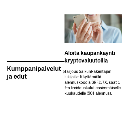
Aloita kaupankäynti
kryptovaluutoilla
Kumppanipalvelut
Tarjous SalkunRakentajan
ja edut
lukijoille: Käyttämällä​ ​
alennuskoodia​ ​SRFI17X,​ ​saat​ ​1
%:n treidauskulut​ ​ensimmäiselle​ ​
kuukaudelle​ ​(50%​ ​alennus).