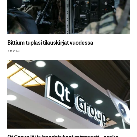
Bittium tuplasi tilauskirjat vuodessa
7.8.2026
Qt Group löi tulosodotukset reippaasti – osake