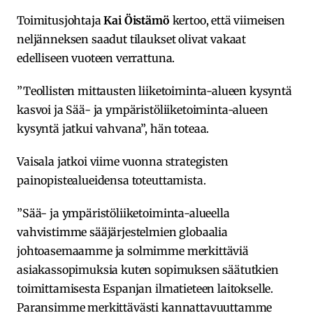
Toimitusjohtaja
Kai Öistämö
kertoo, että viimeisen
neljänneksen saadut tilaukset olivat vakaat
edelliseen vuoteen verrattuna.
”Teollisten mittausten liiketoiminta-alueen kysyntä
kasvoi ja Sää- ja ympäristöliiketoiminta-alueen
kysyntä jatkui vahvana”, hän toteaa.
Vaisala jatkoi viime vuonna strategisten
painopistealueidensa toteuttamista.
”Sää- ja ympäristöliiketoiminta-alueella
vahvistimme sääjärjestelmien globaalia
johtoasemaamme ja solmimme merkittäviä
asiakassopimuksia kuten sopimuksen säätutkien
toimittamisesta Espanjan ilmatieteen laitokselle.
Paransimme merkittävästi kannattavuuttamme