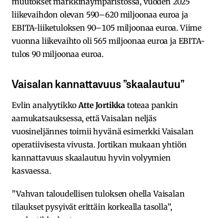
muutokset markkinaympäristössä, vuoden 2025
liikevaihdon olevan 590–620 miljoonaa euroa ja
EBITA-liiketuloksen 90–105 miljoonaa euroa. Viime
vuonna liikevaihto oli 565 miljoonaa euroa ja EBITA-
tulos 90 miljoonaa euroa.
Vaisalan kannattavuus ”skaalautuu”
Evlin analyytikko
Atte Jortikka
toteaa pankin
aamukatsauksessa, että Vaisalan neljäs
vuosineljännes toimii hyvänä esimerkki Vaisalan
operatiivisesta vivusta. Jortikan mukaan yhtiön
kannattavuus skaalautuu hyvin volyymien
kasvaessa.
”Vahvan taloudellisen tuloksen ohella Vaisalan
tilaukset pysyivät erittäin korkealla tasolla”,