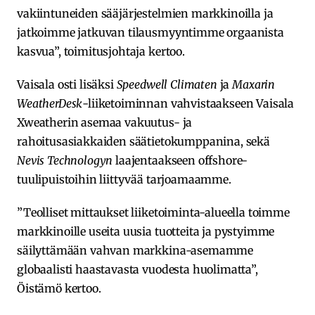
vakiintuneiden sääjärjestelmien markkinoilla ja
jatkoimme jatkuvan tilausmyyntimme orgaanista
kasvua”, toimitusjohtaja kertoo.
Vaisala osti lisäksi
Speedwell Climaten
ja
Maxarin
WeatherDesk
-liiketoiminnan vahvistaakseen Vaisala
Xweatherin asemaa vakuutus- ja
rahoitusasiakkaiden säätietokumppanina, sekä
Nevis Technologyn
laajentaakseen offshore-
tuulipuistoihin liittyvää tarjoamaamme.
”Teolliset mittaukset liiketoiminta-alueella toimme
markkinoille useita uusia tuotteita ja pystyimme
säilyttämään vahvan markkina-asemamme
globaalisti haastavasta vuodesta huolimatta”,
Öistämö kertoo.