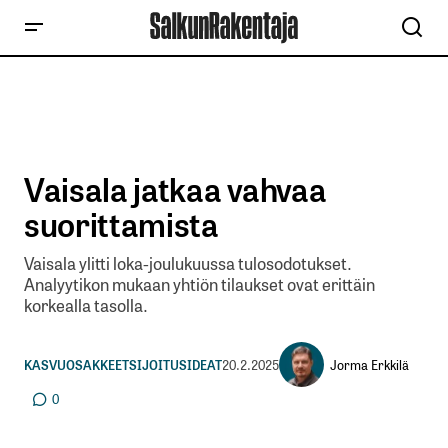
Vaisala jatkaa vahvaa
suorittamista
Vaisala ylitti loka-joulukuussa tulosodotukset.
Analyytikon mukaan yhtiön tilaukset ovat erittäin
korkealla tasolla.
Jorma Erkkilä
KASVUOSAKKEET
SIJOITUSIDEAT
20.2.2025
0