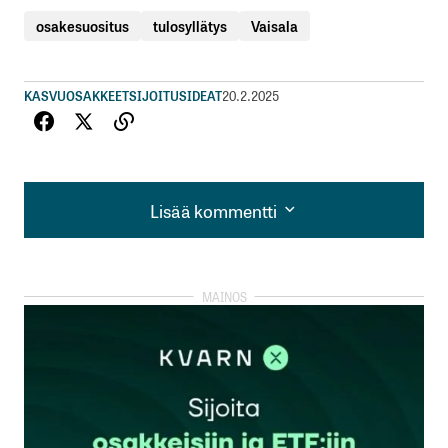
osakesuositus
tulosyllätys
Vaisala
KASVUOSAKKEET
SIJOITUSIDEAT
20.2.2025
Lisää kommentti
Lisää kommentti
kirjautua
sisään
rekisteröityä