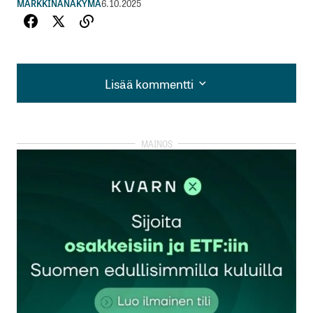
MARKKINANÄKYMÄ
6.10.2025
Lisää kommentti
Lisää kommentti
kirjautua
sisään
rekisteröityä
Sähköpostiosoitettasi ei julkaista.
Pakolliset
kentät on merkitty
*