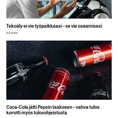
Tekoäly ei vie työpaikkaasi – se vie osaamisesi
8.8.2026
Coca-Cola jätti Pepsin taakseen – vahva tulos
korotti myös tulosohjeistusta