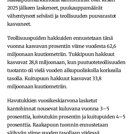
2025 jälkeen laskeneet, puukauppamäärät
vähentyneet selvästi ja teollisuuden puuvarastot
kasvaneet.
Teollisuuspuiden hakkuiden ennustetaan tänä
vuonna kasvavan prosentin viime vuodesta 62,6
miljoonaan kuutiometriin. Tukkipuun hakkuut
kasvavat 28,8 miljoonaan, kun puutuoteteollisuuden
tuotanto oli vielä vuoden alkupuoliskolla korkealla
tasolla. Kuitupuun hakkuut kasvavat 33,8
miljoonaan kuutiometriin.
Havutukkien vuosikeskiarvona lasketut
kantohinnat nousevat kuluvana vuonna 3–5
prosenttia, koivutukin prosentin ja kuitupuiden 4–5
prosenttia. Raakapuun tuonnin ennustetaan
säilyvän viime vuoden tasollaan viidessä