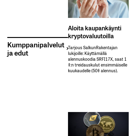
Aloita kaupankäynti
kryptovaluutoilla
Kumppanipalvelut
Tarjous SalkunRakentajan
ja edut
lukijoille: Käyttämällä​ ​
alennuskoodia​ ​SRFI17X,​ ​saat​ ​1
%:n treidauskulut​ ​ensimmäiselle​ ​
kuukaudelle​ ​(50%​ ​alennus).