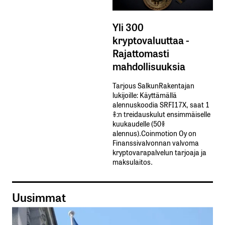
Yli 300
kryptovaluuttaa -
Rajattomasti
mahdollisuuksia
Tarjous SalkunRakentajan
lukijoille: Käyttämällä​ ​
alennuskoodia​ ​SRFI17X,​ ​saat​ ​1
%:n treidauskulut​ ​ensimmäiselle​ ​
kuukaudelle​ ​(50%​ ​
alennus).Coinmotion Oy on
Finanssivalvonnan valvoma
kryptovarapalvelun tarjoaja ja
maksulaitos.
Uusimmat