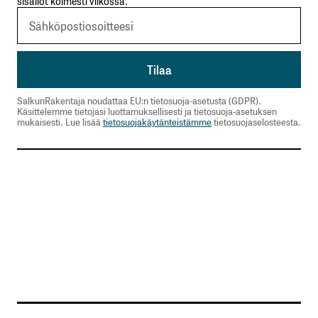
sisällöt kolmesti viikossa.
SalkunRakentaja noudattaa EU:n tietosuoja-asetusta (GDPR).
Käsittelemme tietojasi luottamuksellisesti ja tietosuoja-asetuksen
mukaisesti. Lue lisää
tietosuojakäytänteistämme
tietosuojaselosteesta.