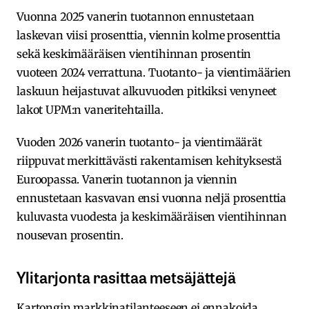
Vuonna 2025 vanerin tuotannon ennustetaan
laskevan viisi prosenttia, viennin kolme prosenttia
sekä keskimääräisen vientihinnan prosentin
vuoteen 2024 verrattuna. Tuotanto- ja vientimäärien
laskuun heijastuvat alkuvuoden pitkiksi venyneet
lakot UPM:n vaneritehtailla.
Vuoden 2026 vanerin tuotanto- ja vientimäärät
riippuvat merkittävästi rakentamisen kehityksestä
Euroopassa. Vanerin tuotannon ja viennin
ennustetaan kasvavan ensi vuonna neljä prosenttia
kuluvasta vuodesta ja keskimääräisen vientihinnan
nousevan prosentin.
Ylitarjonta rasittaa metsäjättejä
Kartongin markkinatilanteeseen ei ennakoida