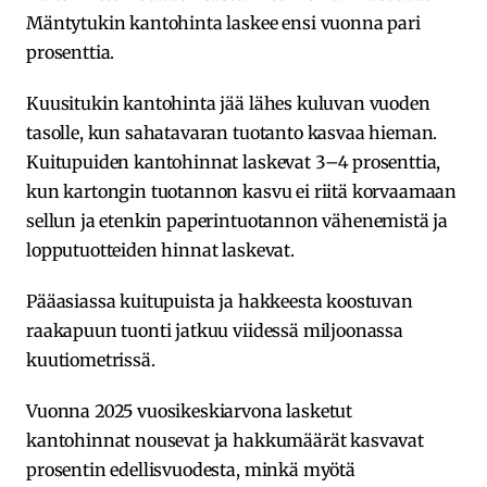
Mäntytukin kantohinta laskee ensi vuonna pari
prosenttia.
Kuusitukin kantohinta jää lähes kuluvan vuoden
tasolle, kun sahatavaran tuotanto kasvaa hieman.
Kuitupuiden kantohinnat laskevat 3–4 prosenttia,
kun kartongin tuotannon kasvu ei riitä korvaamaan
sellun ja etenkin paperintuotannon vähenemistä ja
lopputuotteiden hinnat laskevat.
Pääasiassa kuitupuista ja hakkeesta koostuvan
raakapuun tuonti jatkuu viidessä miljoonassa
kuutiometrissä.
Vuonna 2025 vuosikeskiarvona lasketut
kantohinnat nousevat ja hakkumäärät kasvavat
prosentin edellisvuodesta, minkä myötä