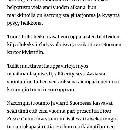
helpotusta vielä ensi vuoden aikana, kun
markkinoilla on kartongista ylitarjontaa ja kysyntä
pysyy heikkona.
Tuontitullit heikentävät eurooppalaisten tuotteiden
kilpailukykyä Yhdysvalloissa ja vaikuttavat Suomen
kartonkivientiin.
Tullit muuttavat kauppavirtoja myös
maailmanlaajuisesti, sillä erityisesti Aasiasta
suuntautuu tullien seurauksena aiempaa enemmän
kartongin tuontia Eurooppaan.
Kartongin tuotanto ja vienti Suomessa kasvavat
sekä tänä että ensi vuonna pari prosenttia
Stora
Enson
Oulun investoinnin lisätessä taivekartongin
tuotantokapasiteettia. Heikon markkinatilanteen