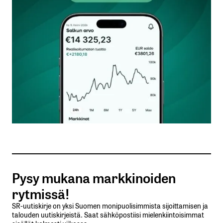
Kommentti
*
Nimesi tai nimimerkkisi
*
Sähköpostiosoitteesi
*
Tilaa SalkunRakentajan uutiskirje
Pysy mukana markkinoiden
Lähetä kommentti
rytmissä!
SR-uutiskirje on yksi Suomen monipuolisimmista sijoittamisen ja
talouden uutiskirjeistä. Saat sähköpostiisi mielenkiintoisimmat