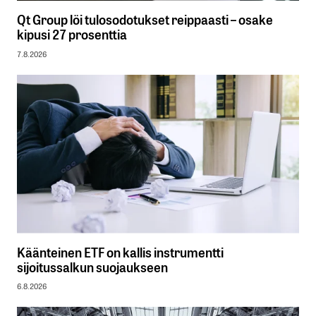
Qt Group löi tulosodotukset reippaasti – osake
kipusi 27 prosenttia
7.8.2026
Käänteinen ETF on kallis instrumentti
sijoitussalkun suojaukseen
6.8.2026