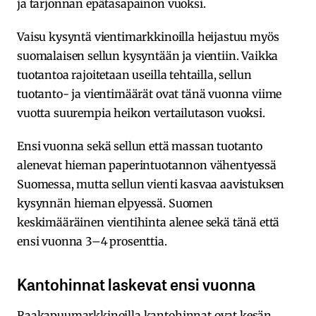
ja tarjonnan epätasapainon vuoksi.
Vaisu kysyntä vientimarkkinoilla heijastuu myös
suomalaisen sellun kysyntään ja vientiin. Vaikka
tuotantoa rajoitetaan useilla tehtailla, sellun
tuotanto- ja vientimäärät ovat tänä vuonna viime
vuotta suurempia heikon vertailutason vuoksi.
Ensi vuonna sekä sellun että massan tuotanto
alenevat hieman paperintuotannon vähentyessä
Suomessa, mutta sellun vienti kasvaa aavistuksen
kysynnän hieman elpyessä. Suomen
keskimääräinen vientihinta alenee sekä tänä että
ensi vuonna 3–4 prosenttia.
Kantohinnat laskevat ensi vuonna
Raakapuumarkkinoilla kantohinnat ovat kesän