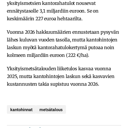
yksityismetsien kantorahatulot nousevat
ennätystasolle 3,1 miljardiin euroon. Se on
keskimäärin 227 euroa hehtaarilta.
Vuonna 2026 hakkuumäärien ennustetaan pysyvän
lähes kuluvan vuoden tasolla, mutta kantohintojen
laskun myötä kantorahatulokertymä putoaa noin
kolmeen miljardiin euroon (222 €/ha).
Yksityismetsätalouden liiketulos kasvaa vuonna
2025, mutta kantohintojen laskun sekä kasvavien
kustannusten takia supistuu vuonna 2026.
kantohinnat
metsätalous