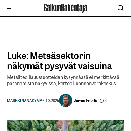
Luke: Metsäsektorin
näkymät pysyvät vaisuina
Metsäteollisuustuotteiden kysynnässä ei merkittävää
paranemista näkyvissä, kertoo Luonnonvarakeskus.
Jorma Erkkilä
MARKKINANÄKYMÄ
6.10.2025
0