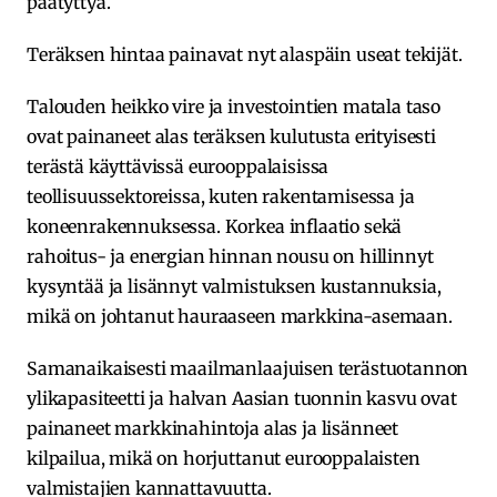
päätyttyä.
Teräksen hintaa painavat nyt alaspäin useat tekijät.
Talouden heikko vire ja investointien matala taso
ovat painaneet alas teräksen kulutusta erityisesti
terästä käyttävissä eurooppalaisissa
teollisuussektoreissa, kuten rakentamisessa ja
koneenrakennuksessa. Korkea inflaatio sekä
rahoitus- ja energian hinnan nousu on hillinnyt
kysyntää ja lisännyt valmistuksen kustannuksia,
mikä on johtanut hauraaseen markkina-asemaan.
Samanaikaisesti maailmanlaajuisen terästuotannon
ylikapasiteetti ja halvan Aasian tuonnin kasvu ovat
painaneet markkinahintoja alas ja lisänneet
kilpailua, mikä on horjuttanut eurooppalaisten
valmistajien kannattavuutta.