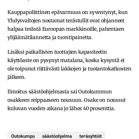
Kauppapoliittinen epävarmuus on syventynyt, kun
Yhdysvaltojen nostamat terästullit ovat ohjanneet
halpaa terästä Euroopan markkinoille, pahentaen
ylijäämätilannetta ja tuontipainetta.
Lisäksi paikallisten tuottajien kapasiteetin
käyttöaste on pysynyt matalana, koska kysyntä ei
ole toipunut riittävästi lakkojen ja tuotantokatkosten
jälkeen.
Ilmoitus säästöohjelmasta sai Outokummun
osakkeen reippaaseen nousuun. Osake on noussut
kuluvan vuoden aikana jo lähes 40 prosenttia.
Outokumpu
säästöohjelma
teräsyhtiöt