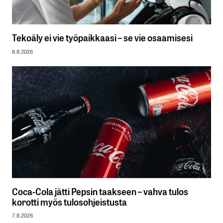
Tekoäly ei vie työpaikkaasi – se vie osaamisesi
8.8.2026
Coca-Cola jätti Pepsin taakseen – vahva tulos
korotti myös tulosohjeistusta
7.8.2026