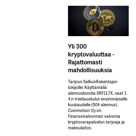
Yli 300
kryptovaluuttaa -
Rajattomasti
mahdollisuuksia
Tarjous SalkunRakentajan
lukijoille: Käyttämällä​ ​
alennuskoodia​ ​SRFI17X,​ ​saat​ ​1
%:n treidauskulut​ ​ensimmäiselle​ ​
kuukaudelle​ ​(50%​ ​alennus).
Coinmotion Oy on
Finanssivalvonnan valvoma
kryptovarapalvelun tarjoaja ja
maksulaitos.