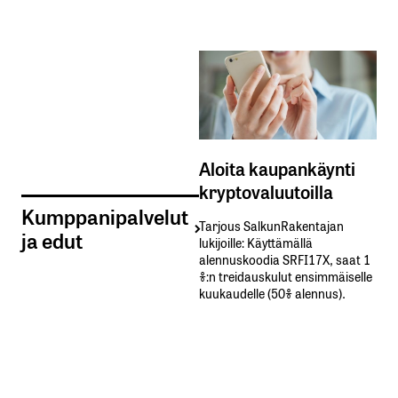
Aloita kaupankäynti
kryptovaluutoilla
Kumppanipalvelut
Tarjous SalkunRakentajan
ja edut
lukijoille: Käyttämällä​ ​
alennuskoodia​ ​SRFI17X,​ ​saat​ ​1
%:n treidauskulut​ ​ensimmäiselle​ ​
kuukaudelle​ ​(50%​ ​alennus).