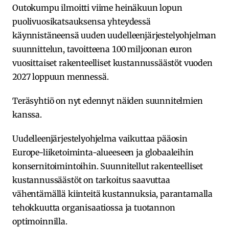
Outokumpu ilmoitti viime heinäkuun lopun
puolivuosikatsauksensa yhteydessä
käynnistäneensä uuden uudelleenjärjestelyohjelman
suunnittelun, tavoitteena 100 miljoonan euron
vuosittaiset rakenteelliset kustannussäästöt vuoden
2027 loppuun mennessä.
Teräsyhtiö on nyt edennyt näiden suunnitelmien
kanssa.
Uudelleenjärjestelyohjelma vaikuttaa pääosin
Europe-liiketoiminta-alueeseen ja globaaleihin
konsernitoimintoihin. Suunnitellut rakenteelliset
kustannussäästöt on tarkoitus saavuttaa
vähentämällä kiinteitä kustannuksia, parantamalla
tehokkuutta organisaatiossa ja tuotannon
optimoinnilla.