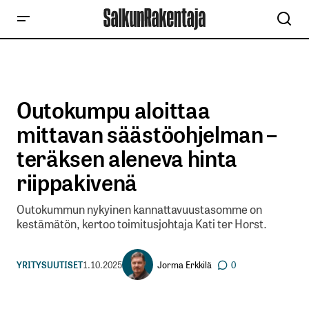
Outokumpu aloittaa
mittavan säästöohjelman –
teräksen aleneva hinta
riippakivenä
Outokummun nykyinen kannattavuustasomme on
kestämätön, kertoo toimitusjohtaja Kati ter Horst.
Jorma Erkkilä
YRITYSUUTISET
1.10.2025
0