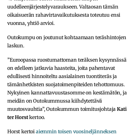
uudelleenjärjestelyvaraukseen. Valtaosan tämän
oikaisuerän rahavirtavaikutuksesta toteutuu ensi
vuonna, yhtiö arvioi.
Outokumpu on joutunut kohtaamaan teräshintojen
laskun.
”Euroopassa ruostumattoman teräksen kysynnässä
on edelleen jatkuvia haasteita, joita pahentavat
edullisesti hinnoiteltu aasialainen tuontiteräs ja
tämänhetkisten suojatoimenpiteiden tehottomuus.
Nykyinen kannattavuustasomme on kestämätön, ja
meidän on Outokummussa kiihdytettävä
muutosvauhtia”, Outokummun toimitusjohtaja
Kati
ter Horst
kertoo.
Horst kertoi
aiemmin toisen vuosineljänneksen