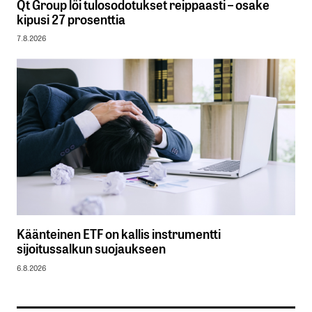
Qt Group löi tulosodotukset reippaasti – osake
kipusi 27 prosenttia
7.8.2026
Käänteinen ETF on kallis instrumentti
sijoitussalkun suojaukseen
6.8.2026