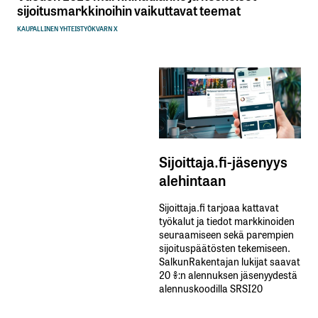
sijoitusmarkkinoihin vaikuttavat teemat
KAUPALLINEN YHTEISTYÖ
KVARN X
Sijoittaja.fi-jäsenyys
alehintaan
Sijoittaja.fi tarjoaa kattavat
työkalut ja tiedot markkinoiden
seuraamiseen sekä parempien
sijoituspäätösten tekemiseen.
SalkunRakentajan lukijat saavat
20 %:n alennuksen jäsenyydestä
alennuskoodilla SRSI20