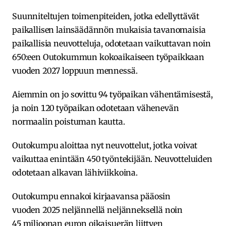
Suunniteltujen toimenpiteiden, jotka edellyttävät
paikallisen lainsäädännön mukaisia tavanomaisia
paikallisia neuvotteluja, odotetaan vaikuttavan noin
650:een Outokummun kokoaikaiseen työpaikkaan
vuoden 2027 loppuun mennessä.
Aiemmin on jo sovittu 94 työpaikan vähentämisestä,
ja noin 120 työpaikan odotetaan vähenevän
normaalin poistuman kautta.
Outokumpu aloittaa nyt neuvottelut, jotka voivat
vaikuttaa enintään 450 työntekijään. Neuvotteluiden
odotetaan alkavan lähiviikkoina.
Outokumpu ennakoi kirjaavansa pääosin
vuoden 2025 neljännellä neljänneksellä noin
45 miljoonan euron oikaisuerän liittyen