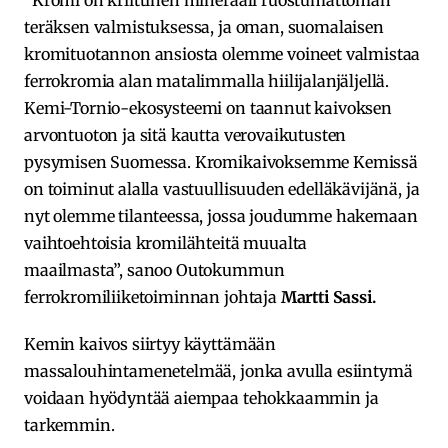
teräksen valmistuksessa, ja oman, suomalaisen
kromituotannon ansiosta olemme voineet valmistaa
ferrokromia alan matalimmalla hiilijalanjäljellä.
Kemi-Tornio-ekosysteemi on taannut kaivoksen
arvontuoton ja sitä kautta verovaikutusten
pysymisen Suomessa. Kromikaivoksemme Kemissä
on toiminut alalla vastuullisuuden edelläkävijänä, ja
nyt olemme tilanteessa, jossa joudumme hakemaan
vaihtoehtoisia kromilähteitä muualta
maailmasta”, sanoo Outokummun
ferrokromiliiketoiminnan johtaja
Martti Sassi.
Kemin kaivos siirtyy käyttämään
massalouhintamenetelmää, jonka avulla esiintymä
voidaan hyödyntää aiempaa tehokkaammin ja
tarkemmin.