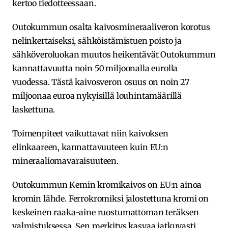
kertoo tiedotteessaan.
Outokummun osalta kaivosmineraaliveron korotus
nelinkertaiseksi, sähköistämistuen poisto ja
sähköveroluokan muutos heikentävät Outokummun
kannattavuutta noin 50 miljoonalla eurolla
vuodessa. Tästä kaivosveron osuus on noin 27
miljoonaa euroa nykyisillä louhintamäärillä
laskettuna.
Toimenpiteet vaikuttavat niin kaivoksen
elinkaareen, kannattavuuteen kuin EU:n
mineraaliomavaraisuuteen.
Outokummun Kemin kromikaivos on EU:n ainoa
kromin lähde. Ferrokromiksi jalostettuna kromi on
keskeinen raaka-aine ruostumattoman teräksen
valmistuksessa. Sen merkitys kasvaa jatkuvasti