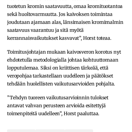
tuotetun kromin saatavuutta, omaa kromituotantoa
sekä huoltovarmuutta. Jos kaivoksen toimintaa
joudutaan ajamaan alas, länsimaisen kromimalmin
saatavuus vaarantuu ja sitä myötä
kerrannaisvaikutukset kasvavat”, Horst toteaa.
Toimitusjohtajan mukaan kaivosveron korotus nyt
ehdotetulla metodologialla johtaa kohtuuttomaan
lopputulemaa. Siksi on kriittisen tärkeää, että
veropohjaa tarkastellaan uudelleen ja päätökset
tehdään huolellisten vaikutusarvioiden pohjalta.
”Tehdyn tuoreen vaikutusarvioinnin tulokset
antavat vahvan perusteen arvioida esitettyjä
toimenpiteitä uudelleen”, Horst paaluttaa.