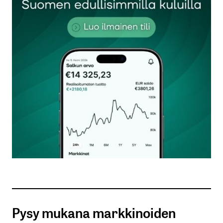
Vero on tuotantokustannusvero muiden verojen
päälle. Kun kustannukset nousevat liikaa homma
ei kannata. Veron pitäiso kohdistua voittoon.
Bergmaster
21.10.2025 at 17:28
Vastaa
kirjautua
sisään
rekisteröityä
Pysy mukana markkinoiden