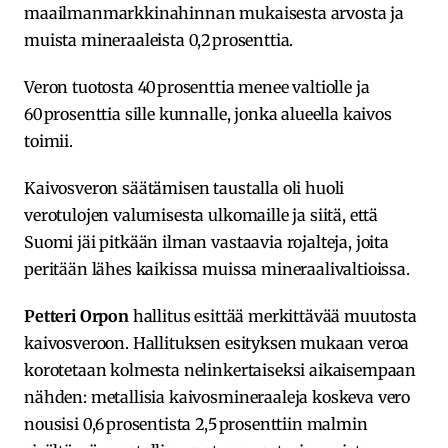
maailmanmarkkinahinnan mukaisesta arvosta ja
muista mineraaleista 0,2 prosenttia. ​
Veron tuotosta 40 prosenttia menee valtiolle ja
60 prosenttia sille kunnalle, jonka alueella kaivos
toimii.
Kaivosveron säätämisen taustalla oli huoli
verotulojen valumisesta ulkomaille ja siitä, että
Suomi jäi pitkään ilman vastaavia rojalteja, joita
peritään lähes kaikissa muissa mineraalivaltioissa.
Petteri Orpon
hallitus esittää merkittävää muutosta
kaivosveroon. Hallituksen esityksen mukaan veroa
korotetaan kolmesta nelinkertaiseksi aikaisempaan
nähden: metallisia kaivosmineraaleja koskeva vero
nousisi 0,6 prosentista 2,5 prosenttiin malmin