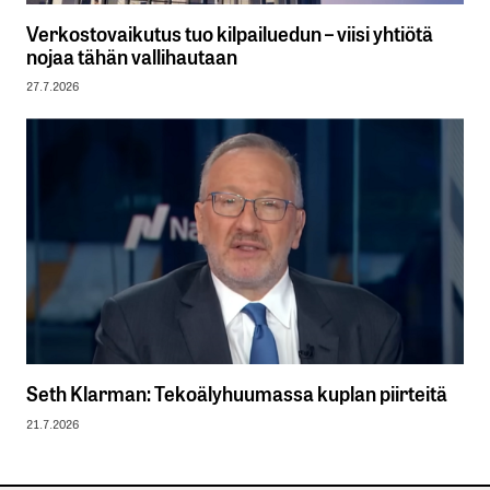
Verkostovaikutus tuo kilpailuedun – viisi yhtiötä
nojaa tähän vallihautaan
27.7.2026
Seth Klarman: Tekoälyhuumassa kuplan piirteitä
21.7.2026