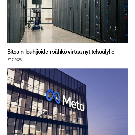
Bitcoin-louhijoiden sähkö virtaa nyt tekoälylle
27.7.2026