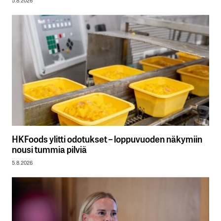
5.8.2026
HKFoods ylitti odotukset – loppuvuoden näkymiin
nousi tummia pilviä
5.8.2026