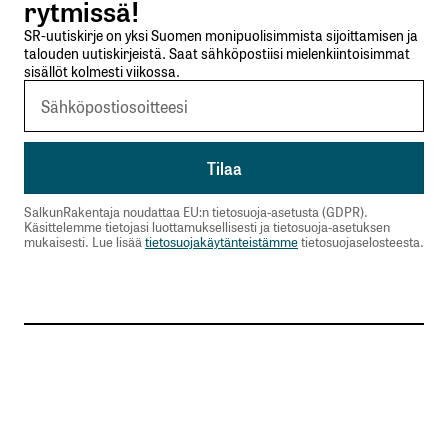
rytmissä!
Sähköpostiosoitettasi ei julkaista.
Pakolliset
SR-uutiskirje on yksi Suomen monipuolisimmista sijoittamisen ja
kentät on merkitty
*
talouden uutiskirjeistä. Saat sähköpostiisi mielenkiintoisimmat
sisällöt kolmesti viikossa.
Kommentti
*
SalkunRakentaja noudattaa EU:n tietosuoja-asetusta (GDPR).
Käsittelemme tietojasi luottamuksellisesti ja tietosuoja-asetuksen
Nimesi tai nimimerkkisi
*
mukaisesti. Lue lisää
tietosuojakäytänteistämme
tietosuojaselosteesta.
Sähköpostiosoitteesi
*
Tilaa SalkunRakentajan uutiskirje
Lähetä kommentti