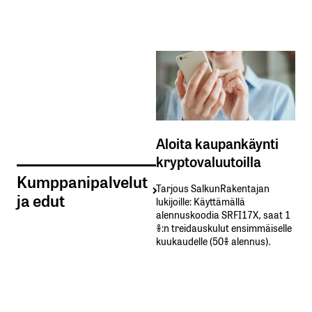
Aloita kaupankäynti
kryptovaluutoilla
Kumppanipalvelut
Tarjous SalkunRakentajan
ja edut
lukijoille: Käyttämällä​ ​
alennuskoodia​ ​SRFI17X,​ ​saat​ ​1
%:n treidauskulut​ ​ensimmäiselle​ ​
kuukaudelle​ ​(50%​ ​alennus).