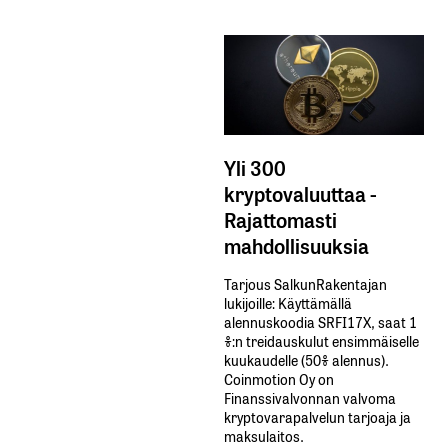
Yli 300
kryptovaluuttaa -
Rajattomasti
mahdollisuuksia
Tarjous SalkunRakentajan
lukijoille: Käyttämällä​ ​
alennuskoodia​ ​SRFI17X,​ ​saat​ ​1
%:n treidauskulut​ ​ensimmäiselle​ ​
kuukaudelle​ ​(50%​ ​alennus).
Coinmotion Oy on
Finanssivalvonnan valvoma
kryptovarapalvelun tarjoaja ja
maksulaitos.