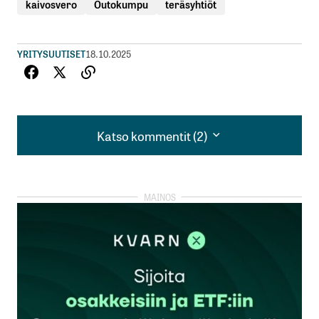
kaivosvero
Outokumpu
teräsyhtiöt
YRITYSUUTISET
18.10.2025
Katso kommentit (2)
Katso kommentit (2)
Outoa logiikkaa. Kun Outokummulla on Euroopan
suurin ferrokromin varanto, niin onko
Outokummulle edullisempaa tuoda maahan
ferrokromia huolimatta kaivosveron noususta
Merlot
20.10.2025 at 07:50
Vastaa