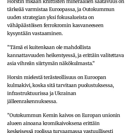
Horstin mkaan kriittisten mineraalien saatavuus on
tärkeää varmistaa Euroopassa, ja Outokummun
uuden strategian yksi fokusalueista on
vähäpäästöisen ferrokromin kasvaneeseen
kysyntään vastaaminen.
”Tämä ei kuitenkaan ole mahdollista
kannattavuuden heikentyessä, ja erittäin valitettava
asia vihreän siirtymän näkökulmasta.”
Horsin mielestä terästeollisuus on Euroopan
kulmakivi, koska sitä tarvitaan puolustuksessa,
infrastruktuurissa ja Ukrainan
jälleenrakennuksessa.
”Outokummun Kemin kaivos on Europan unionin
alueen ainoana kromikaivoksena erittäin
keskeisessä roolissa turvaamassa vastuullisesti