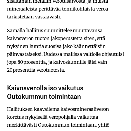
sisältämän metallin verotusarvosta, ja muista
mineraaleista perittävää tonnikohtaista veroa
tarkistetaan vastaavasti.
Samalla hallitus suunnittelee muuttavansa
kaivosveron tuoton jakoperustetta siten, että
nykyinen kuntia suosiva jako käännettäisiin
päinvastaiseksi. Uudessa mallissa valtiolle ohjautuisi
jopa 80 prosenttia, ja kaivoskunnille jäisi vain
20 prosenttia verotuotosta.
Kaivosverolla iso vaikutus
Outokummun toimintaan
Hallituksen kaavailema kaivosmineraaliveron
korotus nykyisellä veropohjalla vaikuttaa
merkittävästi Outokummun toimintaan, yhtiö