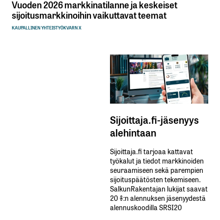
Vuoden 2026 markkinatilanne ja keskeiset
sijoitusmarkkinoihin vaikuttavat teemat
KAUPALLINEN YHTEISTYÖ
KVARN X
Sijoittaja.fi-jäsenyys
alehintaan
Sijoittaja.fi tarjoaa kattavat
työkalut ja tiedot markkinoiden
seuraamiseen sekä parempien
sijoituspäätösten tekemiseen.
SalkunRakentajan lukijat saavat
20 %:n alennuksen jäsenyydestä
alennuskoodilla SRSI20