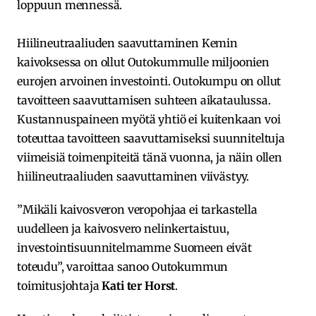
loppuun mennessä.
Hiilineutraaliuden saavuttaminen Kemin
kaivoksessa on ollut Outokummulle miljoonien
eurojen arvoinen investointi. Outokumpu on ollut
tavoitteen saavuttamisen suhteen aikataulussa.
Kustannuspaineen myötä yhtiö ei kuitenkaan voi
toteuttaa tavoitteen saavuttamiseksi suunniteltuja
viimeisiä toimenpiteitä tänä vuonna, ja näin ollen
hiilineutraaliuden saavuttaminen viivästyy.
”Mikäli kaivosveron veropohjaa ei tarkastella
uudelleen ja kaivosvero nelinkertaistuu,
investointisuunnitelmamme Suomeen eivät
toteudu”, varoittaa sanoo Outokummun
toimitusjohtaja
Kati ter Horst
.