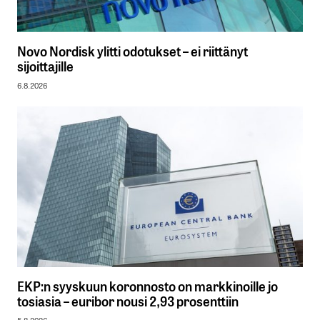
Novo Nordisk ylitti odotukset – ei riittänyt
sijoittajille
6.8.2026
EKP:n syyskuun koronnosto on markkinoille jo
tosiasia – euribor nousi 2,93 prosenttiin