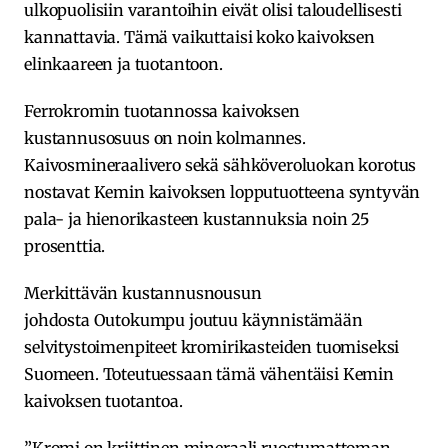
ulkopuolisiin varantoihin eivät olisi taloudellisesti
kannattavia. Tämä vaikuttaisi koko kaivoksen
elinkaareen ja tuotantoon.
Ferrokromin tuotannossa kaivoksen
kustannusosuus on noin kolmannes.
Kaivosmineraalivero sekä sähköveroluokan korotus
nostavat Kemin kaivoksen lopputuotteena syntyvän
pala- ja hienorikasteen kustannuksia noin 25
prosenttia.
Merkittävän kustannusnousun
johdosta Outokumpu joutuu käynnistämään
selvitystoimenpiteet kromirikasteiden tuomiseksi
Suomeen. Toteutuessaan tämä vähentäisi Kemin
kaivoksen tuotantoa.
”Kromi on kriittinen mineraali ruostumattoman