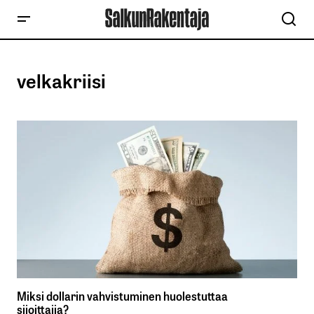
velkakriisi
Miksi dollarin vahvistuminen huolestuttaa
sijoittajia?