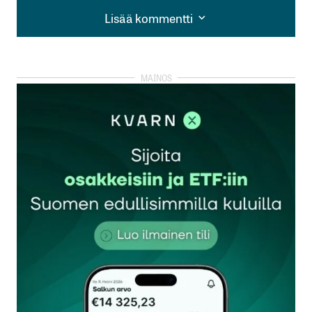
Lisää kommentti
Lisää kommentti
kirjautua
sisään
rekisteröityä
Sähköpostiosoitettasi ei julkaista.
Pakolliset
kentät on merkitty
*
Kommentti
*