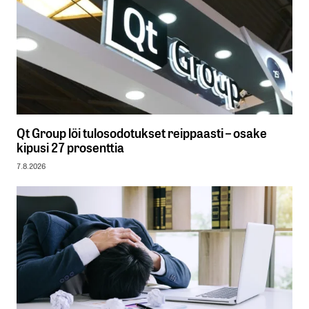
Qt Group löi tulosodotukset reippaasti – osake
kipusi 27 prosenttia
7.8.2026