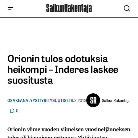
Orionin tulos odotuksia
heikompi – Inderes laskee
suositusta
SalkunRakentaja
OSAKEANALYYSIT
YRITYSUUTISET
6.2.2013
0
Orionin viime vuoden viimeisen vuosineljänneksen
tulos oli hienoinen pettymys. Yhtiö joutuu