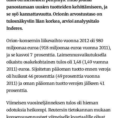
panostamaan uusien tuotteiden kehittämiseen, ja
se syö kannattavuutta. Orionin arvostustaso on
tulosnäkyviin liian korkea, arvioi analyysitalo
Inderes.
Orion-konsernin liikevaihto vuonna 2012 oli 980
miljoonaa euroa (918 miljoonaa euroa vuonna 2011),
ja se kasvoi 7 prosenttia. Laimennusvaikutuksella
oikaistu osakekohtainen tulos oli 1,48 (1,49 vuonna
2011) euroa. Sijoitetun pääoman tuotto ennen veroja
oli huikeat 46 prosenttia (49 prosenttia vuonna
2011) ja oman pääoman tuotto verojen jälkeen 41
prosenttia.
Viimeisen vuosineljänneksen tulos oli hieman
odotuksia heikompi. Reutersin tietokannan mukaan
konsensusennusteet viimeiselle kvartaalille olivat