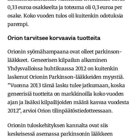
0,33 euroa osakkeelta ja toteuma oli 0,3 euroa per
osake. Koko vuoden tulos oli kuitenkin odotuksia
parempi.
Orion tarvitsee korvaavia tuotteita
Orionin syömähampaana ovat olleet parkinson-
lääkkeet. Geneerisen kilpailun alkaminen
Yhdysvalloissa huhtikuussa 2012 on kuitenkin
laskenut Orionin Parkinson-lääkkeiden myyntiä.
”Vuonna 2013 tämä lasku tulee jatkumaan, koska
geneerisiä tuotteita on markkinoilla koko vuoden
ajan ja lisäksi kilpailijoiden määrä kasvaa vuodesta
2012”, arvioi Orion tilinpäätöstiedotteessaan.
Orionin tuloskehityksen kannalta ovat siis
keskeisessä asemassa parkinsonin lääkkeen