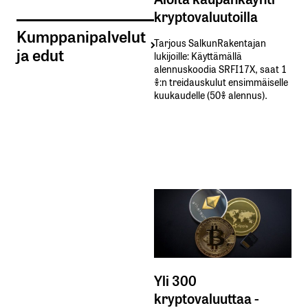
kryptovaluutoilla
Kumppanipalvelut
Tarjous SalkunRakentajan
ja edut
lukijoille: Käyttämällä​ ​
alennuskoodia​ ​SRFI17X,​ ​saat​ ​1
%:n treidauskulut​ ​ensimmäiselle​ ​
kuukaudelle​ ​(50%​ ​alennus).
Yli 300
kryptovaluuttaa -