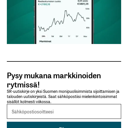
Nimesi tai nimimerkkisi
*
Sähköpostiosoitteesi
*
Tilaa SalkunRakentajan uutiskirje
Pysy mukana markkinoiden
Lähetä kommentti
rytmissä!
SR-uutiskirje on yksi Suomen monipuolisimmista sijoittamisen ja
talouden uutiskirjeistä. Saat sähköpostiisi mielenkiintoisimmat
sisällöt kolmesti viikossa.