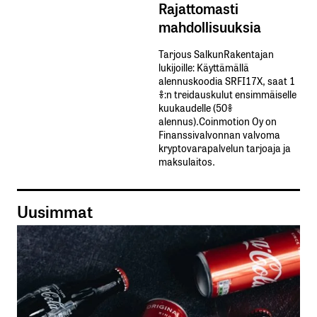
Rajattomasti
mahdollisuuksia
Tarjous SalkunRakentajan
lukijoille: Käyttämällä​ ​
alennuskoodia​ ​SRFI17X,​ ​saat​ ​1
%:n treidauskulut​ ​ensimmäiselle​ ​
kuukaudelle​ ​(50%​ ​
alennus).Coinmotion Oy on
Finanssivalvonnan valvoma
kryptovarapalvelun tarjoaja ja
maksulaitos.
Uusimmat