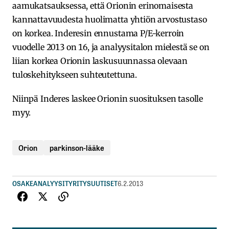
aamukatsauksessa, että Orionin erinomaisesta
kannattavuudesta huolimatta yhtiön arvostustaso
on korkea. Inderesin ennustama P/E-kerroin
vuodelle 2013 on 16, ja analyysitalon mielestä se on
liian korkea Orionin laskusuunnassa olevaan
tuloskehitykseen suhteutettuna.
Niinpä Inderes laskee Orionin suosituksen tasolle
myy.
Orion
parkinson-lääke
OSAKEANALYYSIT
YRITYSUUTISET
6.2.2013