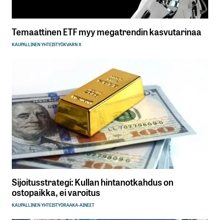
Temaattinen ETF myy megatrendin kasvutarinaa
KAUPALLINEN YHTEISTYÖ
KVARN X
Sijoitusstrategi: Kullan hintanotkahdus on
ostopaikka, ei varoitus
KAUPALLINEN YHTEISTYÖ
RAAKA-AINEET