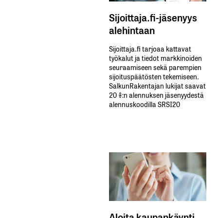
Sijoittaja.fi-jäsenyys
alehintaan
Sijoittaja.fi tarjoaa kattavat
työkalut ja tiedot markkinoiden
seuraamiseen sekä parempien
sijoituspäätösten tekemiseen.
SalkunRakentajan lukijat saavat
20 %:n alennuksen jäsenyydestä
alennuskoodilla SRSI20
Aloita kaupankäynti