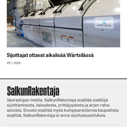
Sijoittajat ottavat aikalisää Wärtsilässä
29.7.2026
Vaurastujan media. SalkunRakentaja sisältää sisältöjä
sijoittamisesta, taloudesta, yrittäjyydesta ja arjen raha-
asioista. Sivusto sisältää myös kumppaneidensa kaupallista
sisältöä. SalkunRakentaja ei anna sijoitussuosituksia.