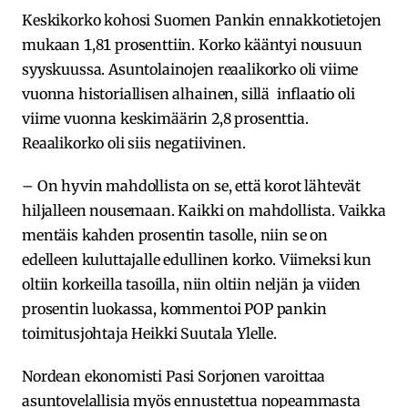
Keskikorko kohosi Suomen Pankin ennakkotietojen
mukaan 1,81 prosenttiin. Korko kääntyi nousuun
syyskuussa. Asuntolainojen reaalikorko oli viime
vuonna historiallisen alhainen, sillä inflaatio oli
viime vuonna keskimäärin 2,8 prosenttia.
Reaalikorko oli siis negatiivinen.
– On hyvin mahdollista on se, että korot lähtevät
hiljalleen nousemaan. Kaikki on mahdollista. Vaikka
mentäis kahden prosentin tasolle, niin se on
edelleen kuluttajalle edullinen korko. Viimeksi kun
oltiin korkeilla tasoilla, niin oltiin neljän ja viiden
prosentin luokassa, kommentoi POP pankin
toimitusjohtaja Heikki Suutala Ylelle.
Nordean ekonomisti Pasi Sorjonen varoittaa
asuntovelallisia myös ennustettua nopeammasta