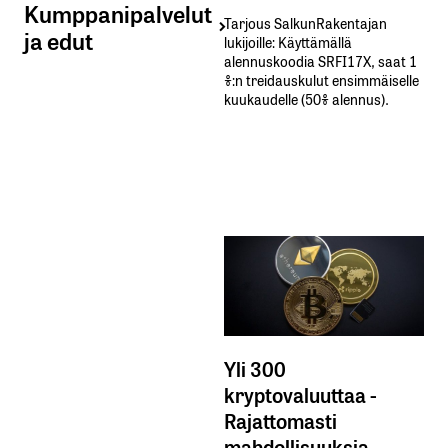
Kumppanipalvelut
Tarjous SalkunRakentajan
ja edut
lukijoille: Käyttämällä​ ​
alennuskoodia​ ​SRFI17X,​ ​saat​ ​1
%:n treidauskulut​ ​ensimmäiselle​ ​
kuukaudelle​ ​(50%​ ​alennus).
Yli 300
kryptovaluuttaa -
Rajattomasti
mahdollisuuksia