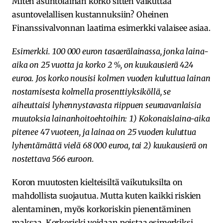
Miten asuntolainan korko sitten vaikuttaa
asuntovelallisen kustannuksiin? Oheinen
Finanssivalvonnan laatima esimerkki valaisee asiaa.
Esimerkki. 100 000 euron tasaerälainassa, jonka laina-
aika on 25 vuotta ja korko 2 %, on kuukausierä 424
euroa. Jos korko nousisi kolmen vuoden kuluttua lainan
nostamisesta kolmella prosenttiyksiköllä, se
aiheuttaisi lyhennystavasta riippuen seuraavanlaisia
muutoksia lainanhoitoehtoihin: 1) Kokonaislaina-aika
pitenee 47 vuoteen, ja lainaa on 25 vuoden kuluttua
lyhentämättä vielä 68 000 euroa, tai 2) kuukausierä on
nostettava 566 euroon.
Koron muutosten kielteisiltä vaikutuksilta on
mahdollista suojautua. Mutta kuten kaikki riskien
alentaminen, myös korkoriskin pienentäminen
maksaa. Korkoriski voidaan poistaa esimerkiksi