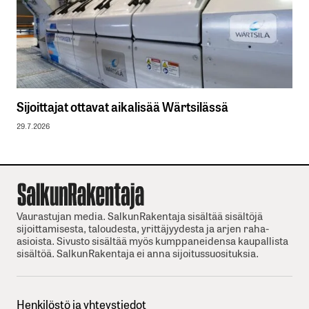
Sijoittajat ottavat aikalisää Wärtsilässä
29.7.2026
Vaurastujan media. SalkunRakentaja sisältää sisältöjä
sijoittamisesta, taloudesta, yrittäjyydesta ja arjen raha-
asioista. Sivusto sisältää myös kumppaneidensa kaupallista
sisältöä. SalkunRakentaja ei anna sijoitussuosituksia.
Henkilöstö ja yhteystiedot