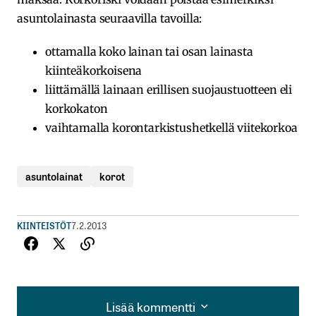
asuntolainasta seuraavilla tavoilla:
ottamalla koko lainan tai osan lainasta
kiinteäkorkoisena
liittämällä lainaan erillisen suojaustuotteen eli
korkokaton
vaihtamalla korontarkistushetkellä viitekorkoa
asuntolainat
korot
KIINTEISTÖT
7.2.2013
Lisää kommentti