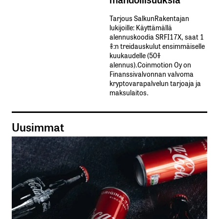
Tarjous SalkunRakentajan
lukijoille: Käyttämällä​ ​
alennuskoodia​ ​SRFI17X,​ ​saat​ ​1
%:n treidauskulut​ ​ensimmäiselle​ ​
kuukaudelle​ ​(50%​ ​
alennus).Coinmotion Oy on
Finanssivalvonnan valvoma
kryptovarapalvelun tarjoaja ja
maksulaitos.
Uusimmat