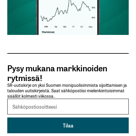
Nimesi tai nimimerkkisi
*
Sähköpostiosoitteesi
*
Tilaa SalkunRakentajan uutiskirje
Pysy mukana markkinoiden
Lähetä kommentti
rytmissä!
SR-uutiskirje on yksi Suomen monipuolisimmista sijoittamisen ja
talouden uutiskirjeistä. Saat sähköpostiisi mielenkiintoisimmat
sisällöt kolmesti viikossa.