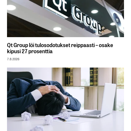
Qt Group löi tulosodotukset reippaasti – osake
kipusi 27 prosenttia
7.8.2026