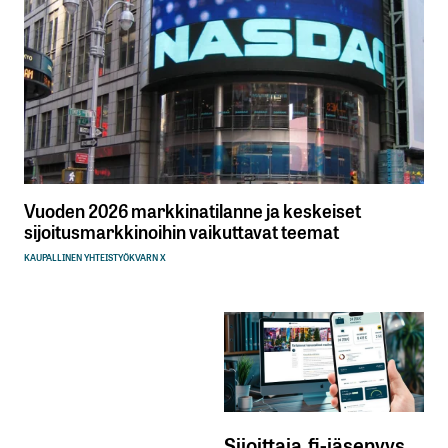
Vuoden 2026 markkinatilanne ja keskeiset
sijoitusmarkkinoihin vaikuttavat teemat
KAUPALLINEN YHTEISTYÖ
KVARN X
Sijoittaja.fi-jäsenyys