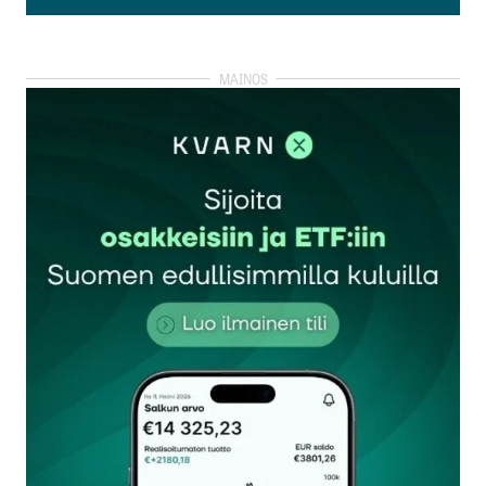
Lisää kommentti
kirjautua
sisään
rekisteröityä
Sähköpostiosoitettasi ei julkaista.
Pakolliset
kentät on merkitty
*
Kommentti
*