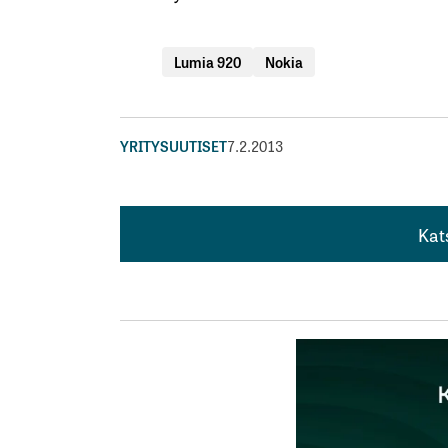
Lumia 920
Nokia
YRITYSUUTISET
7.2.2013
Kat
Kat
Siltappaa! Muistelen että China Mobile o
ihmeellistä että Nokia tyrii juuri toimituks
vahvinta osaamisaluetta.
Pena
7.2.2013 at 11:37
Vastaa