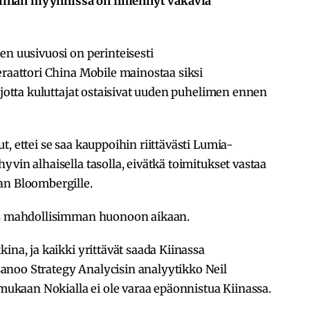
iinan myynnissä on ilmennyt vakavia
en uusivuosi on perinteisesti
eraattori China Mobile mainostaa siksi
 jotta kuluttajat ostaisivat uuden puhelimen ennen
, ettei se saa kauppoihin riittävästi Lumia-
vin alhaisella tasolla, eivätkä toimitukset vastaa
an Bloombergille.
iis mahdollisimman huonoon aikaan.
ina, ja kaikki yrittävät saada Kiinassa
anoo Strategy Analycisin analyytikko Neil
kaan Nokialla ei ole varaa epäonnistua Kiinassa.