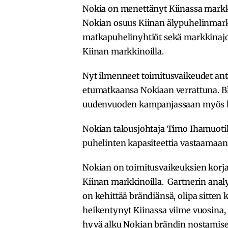
Nokia on menettänyt Kiinassa markki
Nokian osuus Kiinan älypuhelinmarkki
matkapuhelinyhtiöt sekä markkinajo
Kiinan markkinoilla.
Nyt ilmenneet toimitusvaikeudet antav
etumatkaansa Nokiaan verrattuna. 
uudenvuoden kampanjassaan myös kil
Nokian talousjohtaja Timo Ihamuotil
puhelinten kapasiteettia vastaamaan
Nokian on toimitusvaikeuksien korja
Kiinan markkinoilla. Gartnerin anal
on kehittää brändiänsä, olipa sitten 
heikentynyt Kiinassa viime vuosina,
hyvä alku Nokian brändin nostamisek