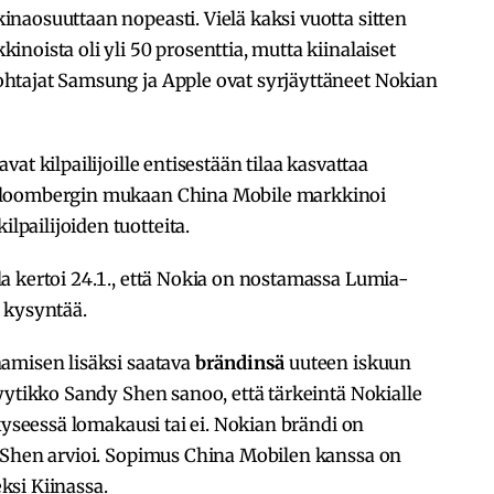
naosuuttaan nopeasti. Vielä kaksi vuotta sitten
noista oli yli 50 prosenttia, mutta kiinalaiset
htajat Samsung ja Apple ovat syrjäyttäneet Nokian
at kilpailijoille entisestään tilaa kasvattaa
Bloombergin mukaan China Mobile markkinoi
pailijoiden tuotteita.
a kertoi 24.1., että Nokia on nostamassa Lumia-
 kysyntää.
amisen lisäksi saatava
brändinsä
uuteen iskuun
yytikko Sandy Shen sanoo, että tärkeintä Nokialle
kyseessä lomakausi tai ei. Nokian brändi on
 Shen arvioi. Sopimus China Mobilen kanssa on
si Kiinassa.