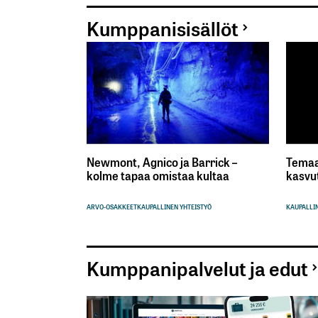
Kumppanisisällöt
Newmont, Agnico ja Barrick –
Temaa
kolme tapaa omistaa kultaa
kasvu
ARVO-OSAKKEET
KAUPALLINEN YHTEISTYÖ
KAUPALLIN
Kumppanipalvelut ja edut