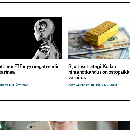
ttinen ETF myy megatrendin
Sijoitusstrategi: Kullan
tarinaa
hintanotkahdus on ostopaikka
varoitus
EN YHTEISTYÖ
KVARN X
KAUPALLINEN YHTEISTYÖ
RAAKA-AINEET