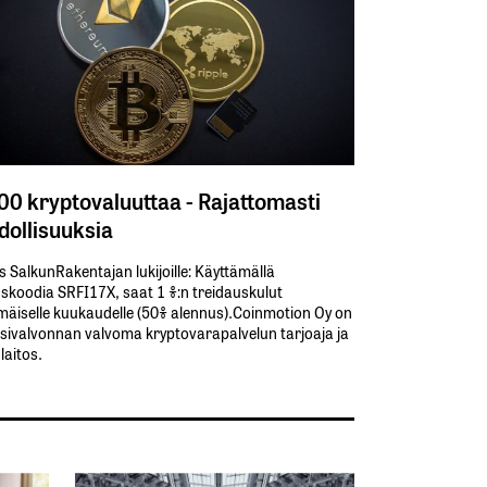
300 kryptovaluuttaa - Rajattomasti
ollisuuksia
s SalkunRakentajan lukijoille: Käyttämällä​ ​
koodia​ ​SRFI17X,​ ​saat​ ​1 %:n treidauskulut​ ​
äiselle​ ​kuukaudelle​ ​(50%​ ​alennus).Coinmotion Oy on
sivalvonnan valvoma kryptovarapalvelun tarjoaja ja
aitos.