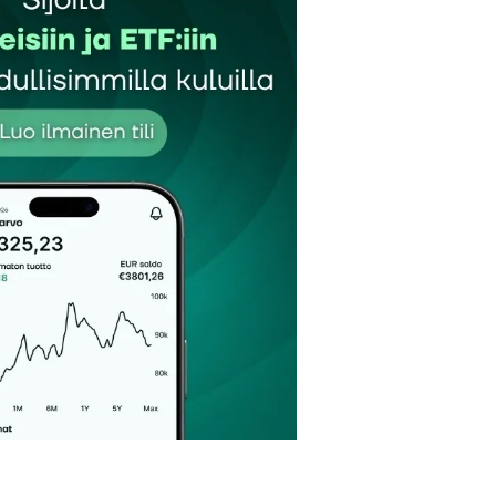
autua sisään
rekisteröityä
et kentät on merkitty
*
Sähköpostiosoitteesi
*