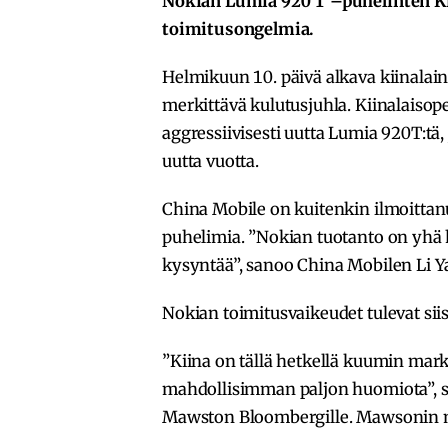
Nokian Lumia 920 T –puhelinten K
toimitusongelmia.
Helmikuun 10. päivä alkava kiinalain
merkittävä kulutusjuhla. Kiinalaisop
aggressiivisesti uutta Lumia 920T:tä,
uutta vuotta.
China Mobile on kuitenkin ilmoittanut
puhelimia. ”Nokian tuotanto on yhä hy
kysyntää”, sanoo China Mobilen Li Y
Nokian toimitusvaikeudet tulevat s
”Kiina on tällä hetkellä kuumin markk
mahdollisimman paljon huomiota”, s
Mawston Bloombergille. Mawsonin mu