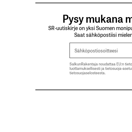
Lähetä kommentti
Pysy mukana m
SR-uutiskirje on yksi Suomen monipuo
Saat sähköpostiisi mielen
SalkunRakentaja noudattaa EU:n tieto
luottamuksellisesti ja tietosuoja-aset
tietosuojaselosteesta.