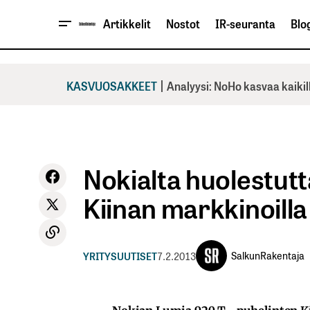
Artikkelit
Nostot
IR-seuranta
Blog
|
KASVUOSAKKEET
Analyysi: NoHo kasvaa kaikil
Nokialta huolestut
Kiinan markkinoilla
SalkunRakentaja
YRITYSUUTISET
7.2.2013