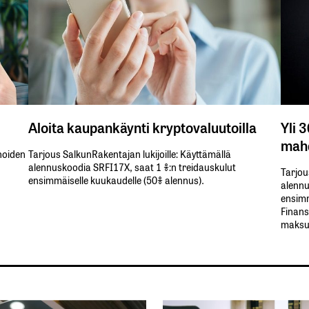
Aloita kaupankäynti kryptovaluutoilla
Yli 
mahd
inoiden
Tarjous SalkunRakentajan lukijoille: Käyttämällä​ ​
alennuskoodia​ ​SRFI17X,​ ​saat​ ​1 %:n treidauskulut​ ​
Tarjou
ensimmäiselle​ ​kuukaudelle​ ​(50%​ ​alennus).
alennus
ensimm
Finans
maksul