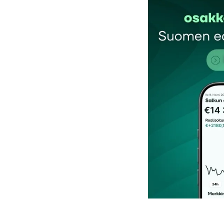
kirj
Sähköpostiosoitettasi ei julkaista.
Pakollis
Kommentti
*
Nimesi tai nimimerkkisi
*
Tilaa SalkunRakentajan uutiskirje