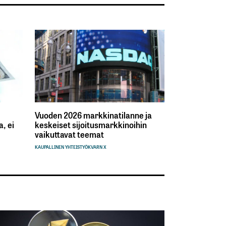
Vuoden 2026 markkinatilanne ja
, ei
keskeiset sijoitusmarkkinoihin
vaikuttavat teemat
KAUPALLINEN YHTEISTYÖ
KVARN X