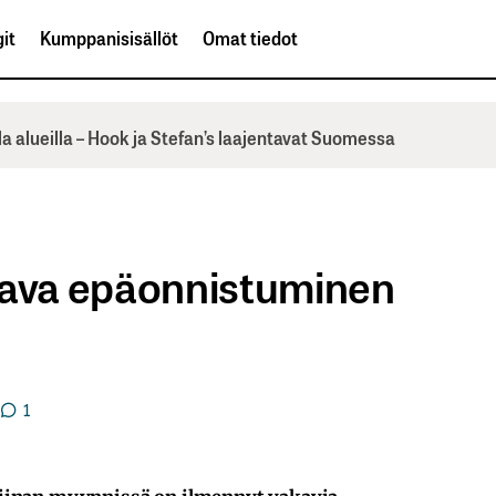
it
Kumppanisisällöt
Omat tiedot
la alueilla – Hook ja Stefan’s laajentavat Suomessa
tava epäonnistuminen
1