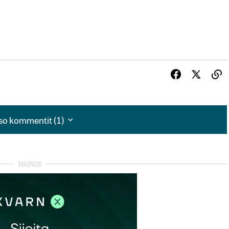
so kommentit (1)
so kommentit (1)
lisi ollut valmis myös subventoimaan Lumia-myyntiä. Aika
issa. Yhtiön supply chain on perinteisesti ollut sen