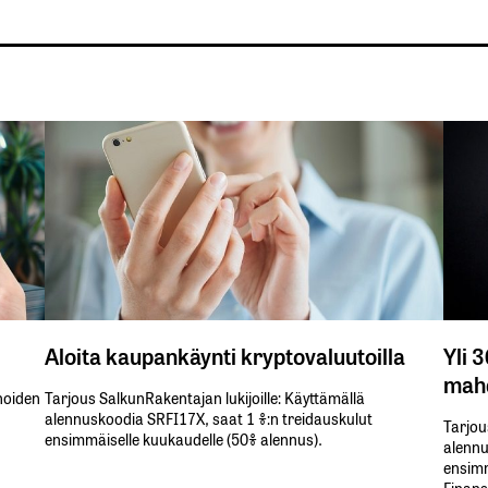
Aloita kaupankäynti kryptovaluutoilla
Yli 
mahd
inoiden
Tarjous SalkunRakentajan lukijoille: Käyttämällä​ ​
alennuskoodia​ ​SRFI17X,​ ​saat​ ​1 %:n treidauskulut​ ​
Tarjou
ensimmäiselle​ ​kuukaudelle​ ​(50%​ ​alennus).
alennus
ensimm
Finans