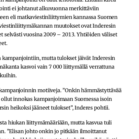
jointi ei johtanut alkuvuonna merkittäviin
teen eli matkaviestinliittymien kannassa Suomen
viestinliittymäkannan muutokset ovat Inderesin
t selvästi vuosina 2009 – 2013. Yhtiöiden väliset
et.
n kampanjointiin, mutta tulokset jäivät Inderesin
mäkanta kasvoi vain 7 000 liittymällä verrattuna
kuihin.
 kampanjoinnin motiiveja. ”Onkin hämmästyttävää
n ollut innokas kampanjoimaan Suomessa isoin
in heikoksi jääneet tulokset”, Inderes pohtii.
sta hiukan liittymämääriään, mutta kasvua tuli
n. ”Elisan johto onkin jo pitkään ilmoittanut