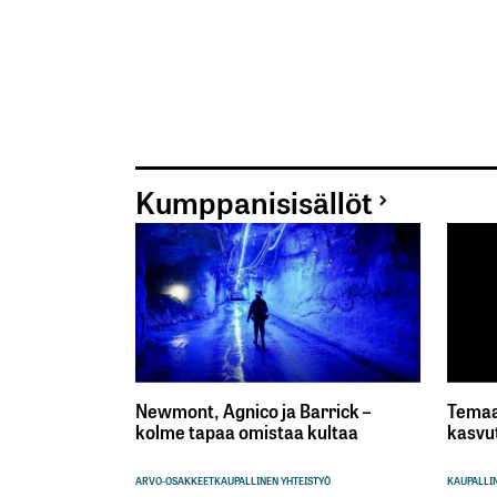
Kumppanisisällöt
Newmont, Agnico ja Barrick –
Temaa
kolme tapaa omistaa kultaa
kasvu
ARVO-OSAKKEET
KAUPALLINEN YHTEISTYÖ
KAUPALLIN