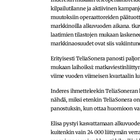
kilpailutilanne ja aktiivinen kampan
muutoksiin operaattoreiden päätuot
markkinoilla alkuvuoden aikana. tka
laatimien tilastojen mukaan laskenee
markkinaosuudet ovat siis vakiintune
Erityisesti TeliaSonera panosti paljo
mukaan laihoiksi: matkaviestinliitty
viime vuoden viimeisen kvartaalin lu
Inderes ihmetteleekin TeliaSoneran
nähdä, miksi etenkin TeliaSonera o
panostuksin, kun ottaa huomioon vars
Elisa pystyi kasvattamaan alkuvuode
kuitenkin vain 24 000 liittymän verra