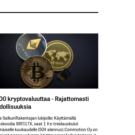
300 kryptovaluuttaa - Rajattomasti
ollisuuksia
s SalkunRakentajan lukijoille: Käyttämällä​ ​
koodia​ ​SRFI17X,​ ​saat​ ​1 %:n treidauskulut​ ​
äiselle​ ​kuukaudelle​ ​(50%​ ​alennus).Coinmotion Oy on
sivalvonnan valvoma kryptovarapalvelun tarjoaja ja