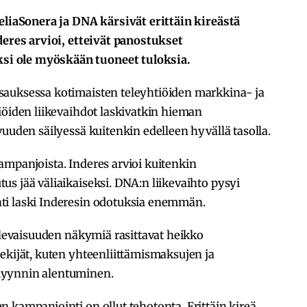
TeliaSonera ja DNA kärsivät erittäin kireästä
deres arvioi, etteivät panostukset
i ole myöskään tuoneet tuloksia.
sauksessa kotimaisten teleyhtiöiden markkina- ja
iöiden liikevaihdot laskivatkin hieman
vuuden säilyessä kuitenkin edelleen hyvällä tasolla.
n kampanjoista. Inderes arvioi kuitenkin
s jää väliaikaiseksi. DNA:n liikevaihto pysyi
ti laski Inderesin odotuksia enemmän.
tulevaisuuden näkymiä rasittavat heikko
ekijät, kuten yhteenliittämismaksujen ja
myynnin alentuminen.
 kampanjointi on ollut tehotonta. Erittäin kireä