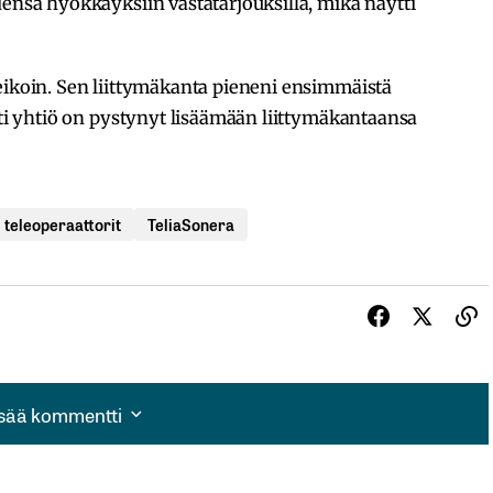
densa hyökkäyksiin vastatarjouksilla, mikä näytti
eikoin. Sen liittymäkanta pieneni ensimmäistä
esti yhtiö on pystynyt lisäämään liittymäkantaansa
teleoperaattorit
TeliaSonera
isää kommentti
isää kommentti