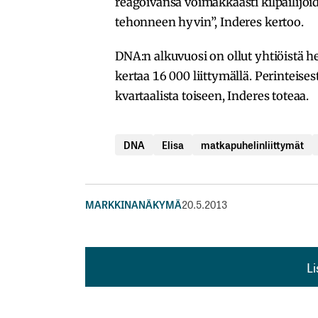
reagoivansa voimakkaasti kilpailijoi
tehonneen hyvin”, Inderes kertoo.
DNA:n alkuvuosi on ollut yhtiöistä h
kertaa 16 000 liittymällä. Perinteis
kvartaalista toiseen, Inderes toteaa.
DNA
Elisa
matkapuhelinliittymät
MARKKINANÄKYMÄ
20.5.2013
L
L