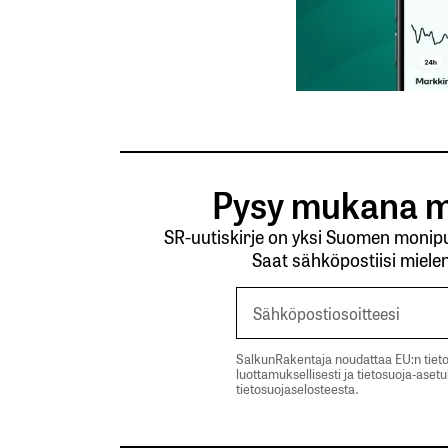
Lähetä kommentti
Pysy mukana m
SR-uutiskirje on yksi Suomen monipuo
Saat sähköpostiisi mielen
SalkunRakentaja noudattaa EU:n tieto
luottamuksellisesti ja tietosuoja-aset
tietosuojaselosteesta.