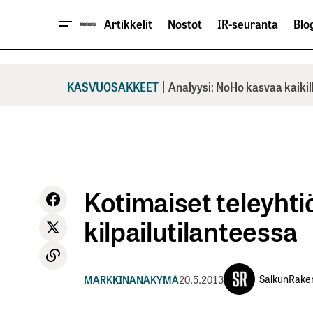
Artikkelit
Nostot
IR-seuranta
Blog
|
KASVUOSAKKEET
Analyysi: NoHo kasvaa kaikil
Kotimaiset teleyhti
kilpailutilanteessa
SalkunRake
MARKKINANÄKYMÄ
20.5.2013