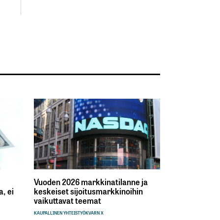
Vuoden 2026 markkinatilanne ja
, ei
keskeiset sijoitusmarkkinoihin
vaikuttavat teemat
KAUPALLINEN YHTEISTYÖ
KVARN X