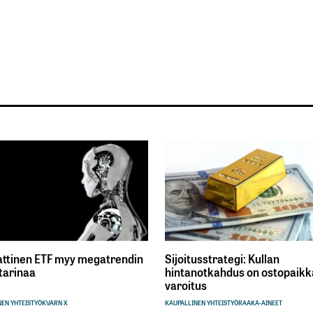
ttinen ETF myy megatrendin
Sijoitusstrategi: Kullan
tarinaa
hintanotkahdus on ostopaikka
varoitus
EN YHTEISTYÖ
KVARN X
KAUPALLINEN YHTEISTYÖ
RAAKA-AINEET