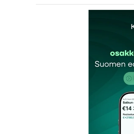
kirj
Sähköpostiosoitettasi ei julkaista.
Pakollis
Kommentti
*
Nimesi tai nimimerkkisi
*
Tilaa SalkunRakentajan uutiskirje