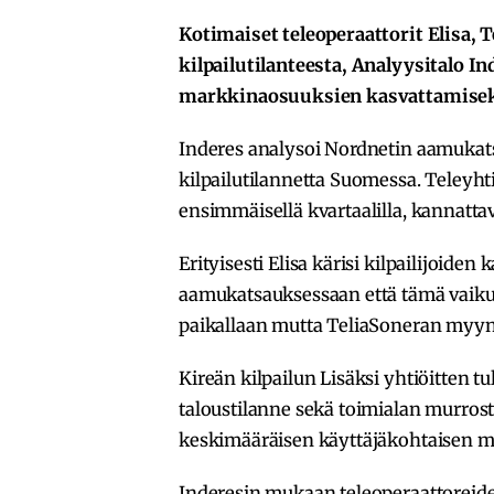
Kotimaiset teleoperaattorit Elisa, 
kilpailutilanteesta, Analyysitalo In
markkinaosuuksien kasvattamiseks
Inderes analysoi Nordnetin aamukat
kilpailutilannetta Suomessa. Teleyht
ensimmäisellä kvartaalilla, kannatta
Erityisesti Elisa kärisi kilpailijoide
aamukatsauksessaan että tämä vaikutu
paikallaan mutta TeliaSoneran myyn
Kireän kilpailun Lisäksi yhtiöitten 
taloustilanne sekä toimialan murrost
keskimääräisen käyttäjäkohtaisen 
Inderesin mukaan teleoperaattoreiden