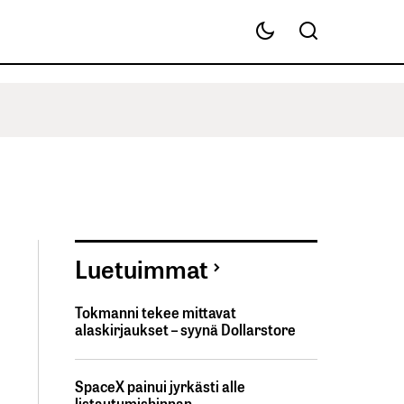
Luetuimmat
Tokmanni tekee mittavat
alaskirjaukset – syynä Dollarstore
SpaceX painui jyrkästi alle
listautumishinnan