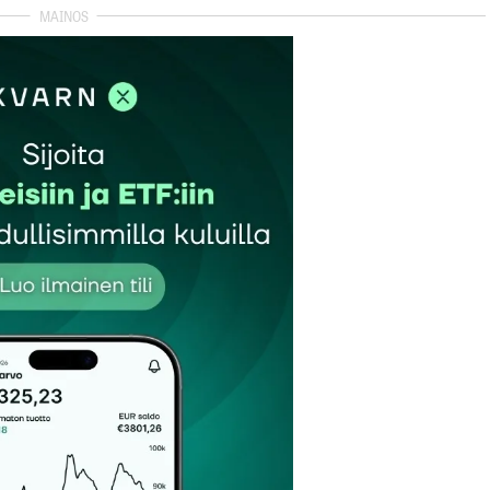
autua sisään
rekisteröityä
et kentät on merkitty
*
Sähköpostiosoitteesi
*