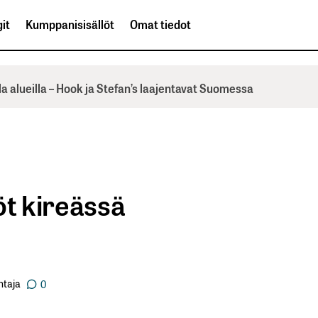
it
Kumppanisisällöt
Omat tiedot
la alueilla – Hook ja Stefan’s laajentavat Suomessa
öt kireässä
ntaja
0