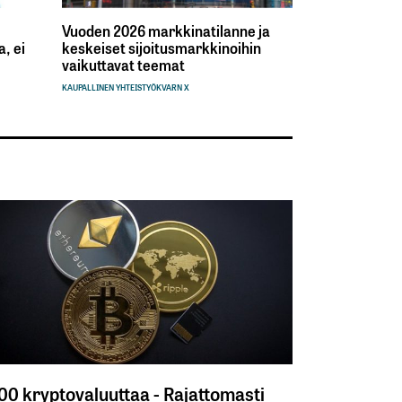
Vuoden 2026 markkinatilanne ja
, ei
keskeiset sijoitusmarkkinoihin
vaikuttavat teemat
KAUPALLINEN YHTEISTYÖ
KVARN X
300 kryptovaluuttaa - Rajattomasti