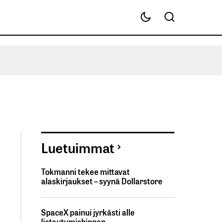
Luetuimmat
Tokmanni tekee mittavat
alaskirjaukset – syynä Dollarstore
SpaceX painui jyrkästi alle
listautumishinnan