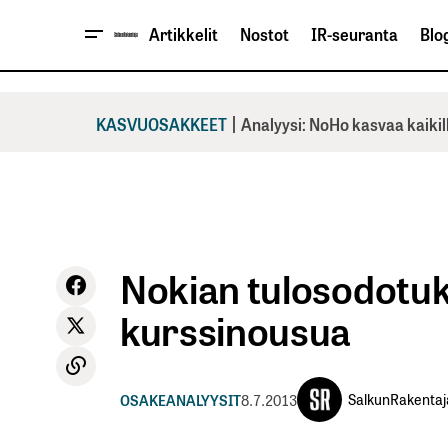
Artikkelit
Nostot
IR-seuranta
Blog
|
KASVUOSAKKEET
Analyysi: NoHo kasvaa kaikil
Nokian tulosodotuks
kurssinousua
SalkunRakentaj
OSAKEANALYYSIT
8.7.2013