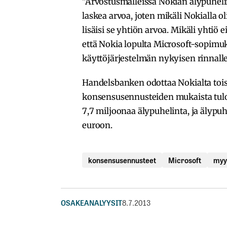
”Arvostusmalleissa Nokian älypuhelin
laskea arvoa, joten mikäli Nokialla 
lisäisi se yhtiön arvoa. Mikäli yhti
että Nokia lopulta Microsoft-sopimu
käyttöjärjestelmän nykyisen rinnalle
Handelsbanken odottaa Nokialta toisel
konsensusennusteiden mukaista tul
7,7 miljoonaa älypuhelinta, ja älypu
euroon.
konsensusennusteet
Microsoft
myy
OSAKEANALYYSIT
8.7.2013