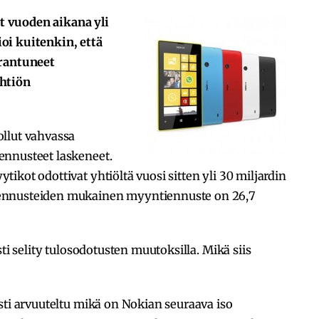
 vuoden aikana yli
oi kuitenkin, että
arantuneet
yhtiön
llut vahvassa
ennusteet laskeneet.
kot odottivat yhtiöltä vuosi sitten yli 30 miljardin
ennusteiden mukainen myyntiennuste on 26,7
ti selity tulosodotusten muutoksilla. Mikä siis
sti arvuuteltu mikä on Nokian seuraava iso