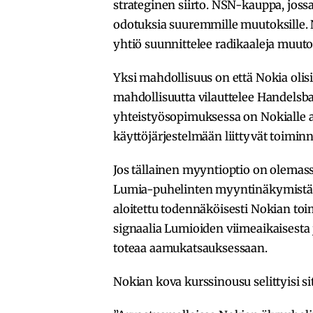
strateginen siirto. NSN-kauppa, joss
odotuksia suuremmille muutoksille. 
yhtiö suunnittelee radikaaleja muut
Yksi mahdollisuus on että Nokia olis
mahdollisuutta vilauttelee Handelsba
yhteistyösopimuksessa on Nokialle
käyttöjärjestelmään liittyvät toiminn
Jos tällainen myyntioptio on olemas
Lumia-puhelinten myyntinäkymistä. 
aloitettu todennäköisesti Nokian toim
signaalia Lumioiden viimeaikaisesta
toteaa aamukatsauksessaan.
Nokian kova kurssinousu selittyisi s