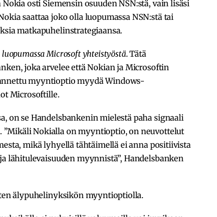
a Nokia osti Siemensin osuuden NSN:stä, vain lisäsi
Nokia saattaa joko olla luopumassa NSN:stä tai
oksia matkapuhelinstrategiaansa.
i
luopumassa Microsoft yhteistyöstä
. Tätä
nken, joka arvelee että Nokian ja Microsoftin
 annettu myyntioptio myydä Windows-
ot Microsoftille.
sa, on se Handelsbankenin mielestä paha signaali
”Mikäli Nokialla on myyntioptio, on neuvottelut
esta, mikä lyhyellä tähtäimellä ei anna positiivista
 ja lähitulevaisuuden myynnistä”, Handelsbanken
iten älypuhelinyksikön myyntioptiolla.