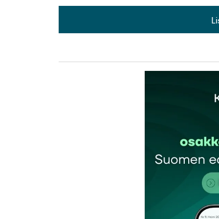
L
L
kirj
Sähköpostiosoitettasi ei julkaista.
Pakollis
Kommentti
*
Nimesi tai nimimerkkisi
*