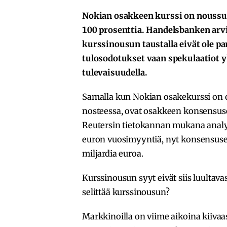
Nokian osakkeen kurssi on noussut
100 prosenttia. Handelsbanken arvi
kurssinousun taustalla eivät ole p
tulosodotukset vaan spekulaatiot 
tulevaisuudella.
Samalla kun Nokian osakekurssi on o
nosteessa, ovat osakkeen konsensus
Reutersin tietokannan mukana analyyti
euron vuosimyyntiä, nyt konsensus
miljardia euroa.
Kurssinousun syyt eivät siis luultavas
selittää kurssinousun?
Markkinoilla on viime aikoina kiivaa