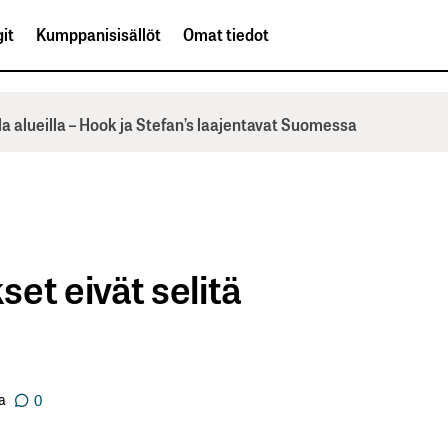
it
Kumppanisisällöt
Omat tiedot
la alueilla – Hook ja Stefan’s laajentavat Suomessa
et eivät selitä
a
0