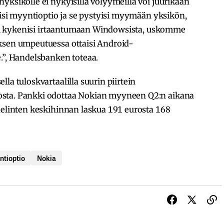
yksikölle ei nykyisillä volyymeilla voi juurikaan
olisi myyntioptio ja se pystyisi myymään yksikön,
ö ei kykenisi irtaantumaan Windowsista, uskomme
ksen umpeutuessa ottaisi Android-
.”, Handelsbanken toteaa.
la tuloskvartaalilla suurin piirtein
osta. Pankki odottaa Nokian myyneen Q2:n aikana
helinten keskihinnan laskua 191 eurosta 168
ntioptio
Nokia