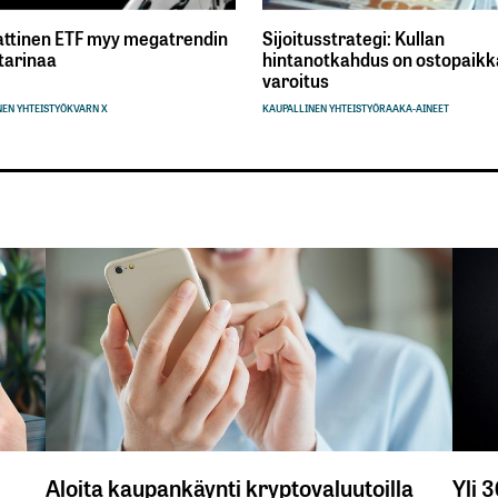
ttinen ETF myy megatrendin
Sijoitusstrategi: Kullan
tarinaa
hintanotkahdus on ostopaikka
varoitus
EN YHTEISTYÖ
KVARN X
KAUPALLINEN YHTEISTYÖ
RAAKA-AINEET
Aloita kaupankäynti kryptovaluutoilla
Yli 