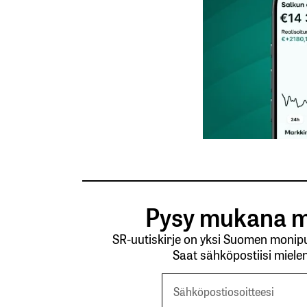
Tilaa SalkunRakentajan uutiskirje
Lähetä kommentti
Pysy mukana m
SR-uutiskirje on yksi Suomen monipuo
Saat sähköpostiisi mielen