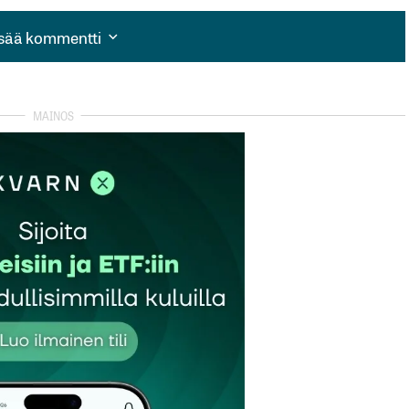
isää kommentti
isää kommentti
autua sisään
rekisteröityä
et kentät on merkitty
*
Sähköpostiosoitteesi
*