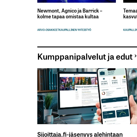
Newmont, Agnico ja Barrick –
Temaa
kolme tapaa omistaa kultaa
kasvu
ARVO-OSAKKEET
KAUPALLINEN YHTEISTYÖ
KAUPALLIN
Kumppanipalvelut ja edut
Sijoittaja.fi-jäsenyys alehintaan