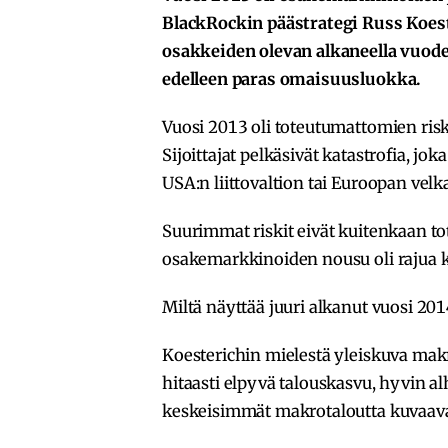
BlackRockin päästrategi Russ Koes
osakkeiden olevan alkaneella vuode
edelleen paras omaisuusluokka.
Vuosi 2013 oli toteutumattomien risk
Sijoittajat pelkäsivät katastrofia, jok
USA:n liittovaltion tai Euroopan vel
Suurimmat riskit eivät kuitenkaan t
osakemarkkinoiden nousu oli rajua k
Miltä näyttää juuri alkanut vuosi 20
Koesterichin mielestä yleiskuva mak
hitaasti elpyvä talouskasvu, hyvin al
keskeisimmät makrotaloutta kuvaava