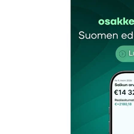
Kommentti
*
Nimesi tai nimimerkkisi
*
Tilaa SalkunRakentajan uutiskirje
Lähetä kommentti