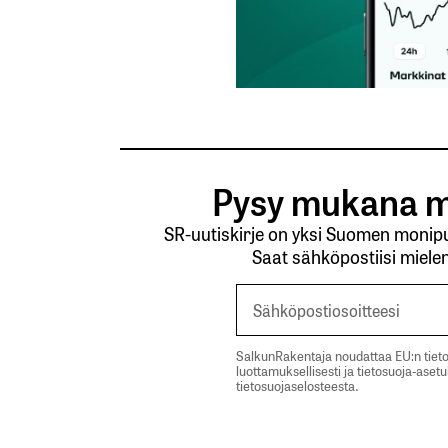
Pysy mukana m
SR-uutiskirje on yksi Suomen monipuo
Saat sähköpostiisi mielen
SalkunRakentaja noudattaa EU:n tieto
luottamuksellisesti ja tietosuoja-aset
tietosuojaselosteesta.