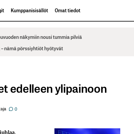
it
Kumppanisisällöt
Omat tiedot
ppuvuoden näkymiin nousi tummia pilviä
– nämä pörssiyhtiöt hyötyvät
t edelleen ylipainoon
aja
0
juhlaa.