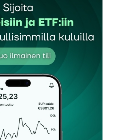
Sähköpostiosoitteesi
*