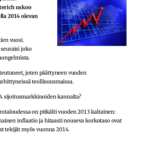
terich uskoo
lla 2014 olevan
ien vuosi.
a seuraisi joko
kaongelmista.
oteutuneet, joten päättyneen vuoden
ehittyneissä teollisuusmaissa.
14 sijoitusmarkkinoiden kannalta?
rotaloudessa on pitkälti vuoden 2013 kaltainen:
hainen inflaatio ja hitaasti nouseva korkotaso ovat
t tekijät myös vuonna 2014.