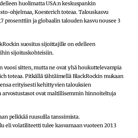
edelleen huolimatta USA:n keskuspankin
osto-ohjelmaa, Koesterich toteaa. Talouskasvu
,7 prosenttiin ja globaalin talouden kasvu nousee 3
kRockin suositus sijoittajille on edelleen
hin sijoituskohteisiin.
uin vuosi sitten, mutta ne ovat yhä houkuttelevampia
rich toteaa. Pitkällä tähtäimellä BlackRockin mukaan
ensa erityisesti kehittyvien talouksien
 arvostustasot ovat maltillisemmin hinnoiteltuja
aan pelkkää ruusuilla tanssimista.
 eli volatiliteetti tulee kasvamaan vuoteen 2013