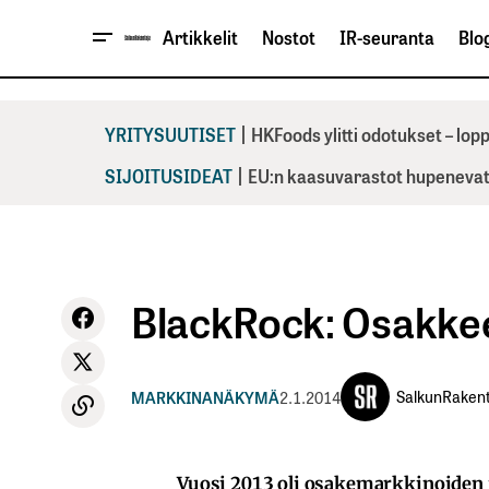
Artikkelit
Nostot
IR-seuranta
Blog
|
YRITYSUUTISET
HKFoods ylitti odotukset – lo
|
SIJOITUSIDEAT
EU:n kaasuvarastot hupenevat 
BlackRock: Osakkee
SalkunRakent
MARKKINANÄKYMÄ
2.1.2014
Vuosi 2013 oli osakemarkkinoiden 