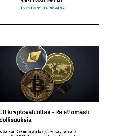
vaikuttavat teemat
KAUPALLINEN YHTEISTYÖ
KVARN X
300 kryptovaluuttaa - Rajattomasti
ollisuuksia
s SalkunRakentajan lukijoille: Käyttämällä​ ​