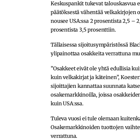
Keskuspankit tukevat talouskasvua 
päätöksestä vähentää velkakirjojen 
nousee USA:ssa 2 prosentista 2,5 – 2
prosentista 3,5 prosenttiin.
Tällaisessa sijoitusympäristössä Blac
ylipainottaa osakkeita verrattuna mui
”Osakkeet eivät ole yhtä edullisia k
kuin velkakirjat ja käteinen”, Koeste
sijoittajien kannattaa suunnata katse
osakemarkkinoilla, joissa osakkeiden
kuin USA:ssa.
Tuleva vuosi ei tule olemaan kuitenk
Osakemarkkinoiden tuottojen vaihtelu
verrattuna.