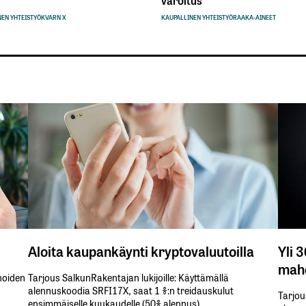
varoitus
EN YHTEISTYÖ
KVARN X
KAUPALLINEN YHTEISTYÖ
RAAKA-AINEET
Aloita kaupankäynti kryptovaluutoilla
Yli 
mahd
inoiden
Tarjous SalkunRakentajan lukijoille: Käyttämällä​ ​
alennuskoodia​ ​SRFI17X,​ ​saat​ ​1 %:n treidauskulut​ ​
Tarjou
ensimmäiselle​ ​kuukaudelle​ ​(50%​ ​alennus).