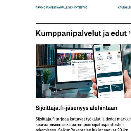
ARVO-OSAKKEET
KAUPALLINEN YHTEISTYÖ
KAUPALLIN
Kumppanipalvelut ja edut
Sijoittaja.fi-jäsenyys alehintaan
Sijoittaja.fi tarjoaa kattavat työkalut ja tiedot markk
seuraamiseen sekä parempien sijoituspäätösten
tekemiseen. SalkunRakentajan lukijat saavat 20 %:n