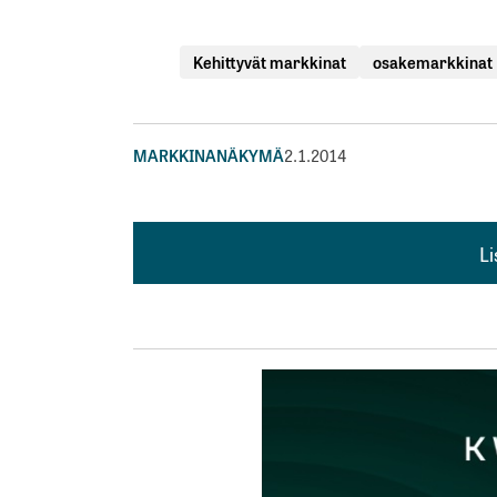
Kehittyvät markkinat
osakemarkkinat
MARKKINANÄKYMÄ
2.1.2014
L
L
kirj
Sähköpostiosoitettasi ei julkaista.
Pakollis