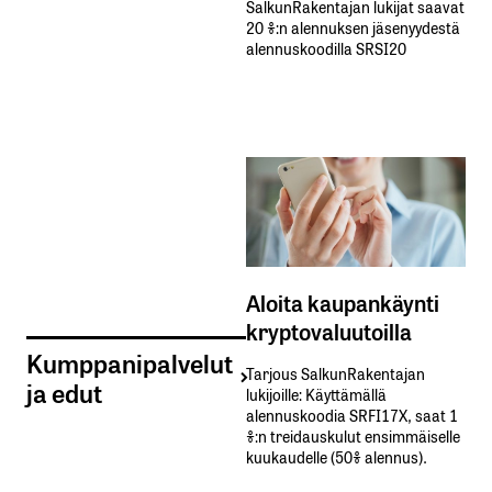
SalkunRakentajan lukijat saavat
20 %:n alennuksen jäsenyydestä
alennuskoodilla SRSI20
Aloita kaupankäynti
kryptovaluutoilla
Kumppanipalvelut
Tarjous SalkunRakentajan
ja edut
lukijoille: Käyttämällä​ ​
alennuskoodia​ ​SRFI17X,​ ​saat​ ​1
%:n treidauskulut​ ​ensimmäiselle​ ​
kuukaudelle​ ​(50%​ ​alennus).