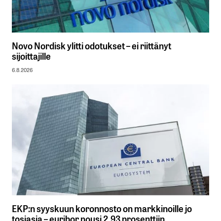
Novo Nordisk ylitti odotukset – ei riittänyt
sijoittajille
6.8.2026
EKP:n syyskuun koronnosto on markkinoille jo
tosiasia – euribor nousi 2,93 prosenttiin