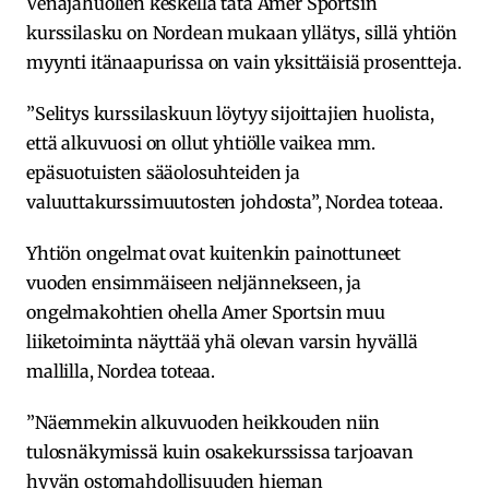
Venäjähuolien keskellä tätä Amer Sportsin
kurssilasku on Nordean mukaan yllätys, sillä yhtiön
myynti itänaapurissa on vain yksittäisiä prosentteja.
”Selitys kurssilaskuun löytyy sijoittajien huolista,
että alkuvuosi on ollut yhtiölle vaikea mm.
epäsuotuisten sääolosuhteiden ja
valuuttakurssimuutosten johdosta”, Nordea toteaa.
Yhtiön ongelmat ovat kuitenkin painottuneet
vuoden ensimmäiseen neljännekseen, ja
ongelmakohtien ohella Amer Sportsin muu
liiketoiminta näyttää yhä olevan varsin hyvällä
mallilla, Nordea toteaa.
”Näemmekin alkuvuoden heikkouden niin
tulosnäkymissä kuin osakekurssissa tarjoavan
hyvän ostomahdollisuuden hieman