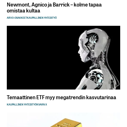
Newmont, Agnico ja Barrick – kolme tapaa
omistaa kultaa
ARVO-OSAKKEET
KAUPALLINEN YHTEISTYÖ
Temaattinen ETF myy megatrendin kasvutarinaa
KAUPALLINEN YHTEISTYÖ
KVARN X