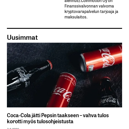
alennus).Coinmotion Oy on
Finanssivalvonnan valvoma
kryptovarapalvelun tarjoaja ja
maksulaitos.
Uusimmat
Coca-Cola jätti Pepsin taakseen – vahva tulos
korotti myös tulosohjeistusta
7.8.2026