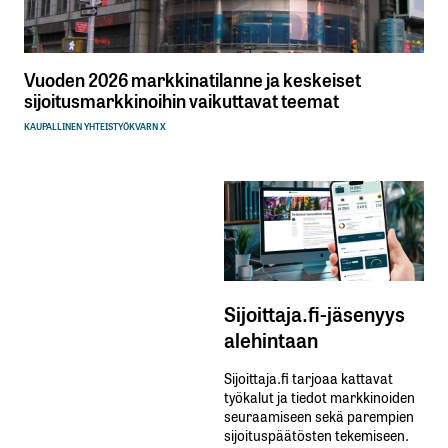
Vuoden 2026 markkinatilanne ja keskeiset
sijoitusmarkkinoihin vaikuttavat teemat
KAUPALLINEN YHTEISTYÖ
KVARN X
Sijoittaja.fi-jäsenyys
alehintaan
Sijoittaja.fi tarjoaa kattavat
työkalut ja tiedot markkinoiden
seuraamiseen sekä parempien
sijoituspäätösten tekemiseen.