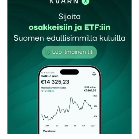
Sähköpostiosoitettasi ei julkaista.
Pakolliset
kentät on merkitty
*
Kommentti
*
Nimesi tai nimimerkkisi
*
Sähköpostiosoitteesi
*