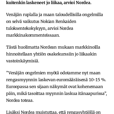
kuitenkin laskeneet jo liikaa, arvioi Nordea.
Venäjän ruplalla ja maan taloudellisilla ongelmilla
on selvä vaikutus Nokian Renkaiden
tuloksentekokykyyn, arvioi Nordea
markkinakommenteissaan.
Tästä huolimatta Nordean mukaan markkinoilla
hinnoitellaan yhtiön osakekurssiin jo liikaakin
vastoinkäymisiä.
”Venäjän ongelmien myötä odotamme nyt maan
rengasmyynnin laskevan euromääräisenä 10-15 %.
Euroopassa sen sijaan näkymät ovat kohenemaan
päin, mikä tasoittaa myynnin laskua itänaapurissa”,
Nordea toteaa.
Lisäksi Nordea muistuttaa, että rengasyhtiöllä on