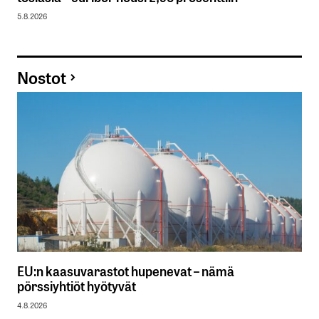
5.8.2026
Nostot
EU:n kaasuvarastot hupenevat – nämä
pörssiyhtiöt hyötyvät
4.8.2026