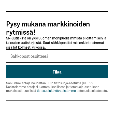
Tilaa SalkunRakentajan uutiskirje
Pysy mukana markkinoiden
Lähetä kommentti
rytmissä!
SR-uutiskirje on yksi Suomen monipuolisimmista sijoittamisen ja
talouden uutiskirjeistä. Saat sähköpostiisi mielenkiintoisimmat
sisällöt kolmesti viikossa.
SalkunRakentaja noudattaa EU:n tietosuoja-asetusta (GDPR).
Käsittelemme tietojasi luottamuksellisesti ja tietosuoja-asetuksen
mukaisesti. Lue lisää
tietosuojakäytänteistämme
tietosuojaselosteesta.