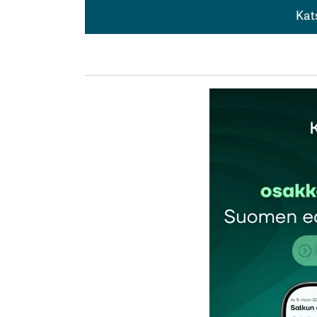
Kat
Kat
Sijoitusrahastojen historialliset tuotot jo
”Soe havaitsi, että vain hyvin harvat rahas
Tämä tulos on uskottava, mutta selitys saa
rahastoja vuonna 2012 ja 2014 on hyvinkin
muuttuneet.
Täten siis menestysympäristö on erilaine
sisältöjä. Rahaston säännöt saattavat kui
Syystä voi kyseenalaistaa, miten voisi samoi
vuodesta toiseen, kun olosuhteet markkin
Tapio Haavisto
2.8.2015 at 21:03
Vastaa