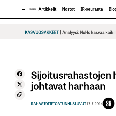
Artikkelit
Nostot
IR-seuranta
Blog
|
KASVUOSAKKEET
Analyysi: NoHo kasvaa kaikil
Sijoitusrahastojen h
johtavat harhaan
RAHASTOTIETOA
TUNNUSLUVUT
17.7.2014