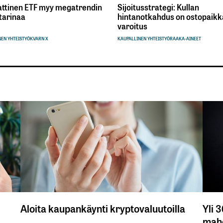
ttinen ETF myy megatrendin
Sijoitusstrategi: Kullan
tarinaa
hintanotkahdus on ostopaikka
varoitus
EN YHTEISTYÖ
KVARN X
KAUPALLINEN YHTEISTYÖ
RAAKA-AINEET
Aloita kaupankäynti kryptovaluutoilla
Yli 
mahd