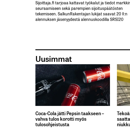
Sijoittaja.fi tarjoaa kattavat työkalut ja tiedot markk
seuraamiseen sekä parempien sijoituspäätösten
tekemiseen. SalkunRakentajan lukijat saavat 20 %:n
alennuksen jäsenyydestä alennuskoodilla SRSI20
Uusimmat
Coca-Cola jätti Pepsin taakseen –
Tekoä
vahva tulos korotti myös
saatta
tulosohjeistusta
niukk