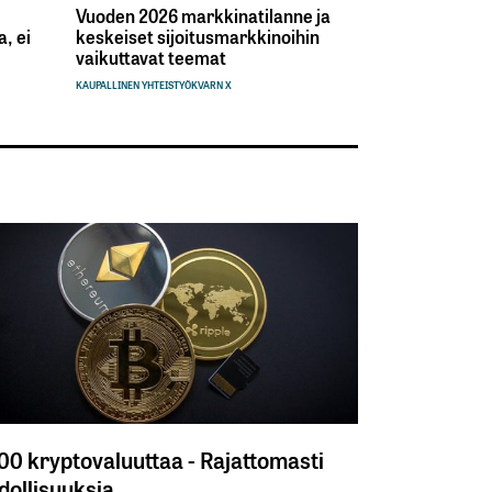
Vuoden 2026 markkinatilanne ja
, ei
keskeiset sijoitusmarkkinoihin
vaikuttavat teemat
KAUPALLINEN YHTEISTYÖ
KVARN X
300 kryptovaluuttaa - Rajattomasti
ollisuuksia