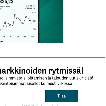
autua sisään
rekisteröityä
et kentät on merkitty
*
arkkinoiden rytmissä!
lisimmista sijoittamisen ja talouden uutiskirjeistä.
kiintoisimmat sisällöt kolmesti viikossa.
Sähköpostiosoitteesi
*