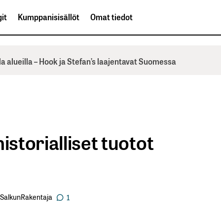
it
Kumppanisisällöt
Omat tiedot
la alueilla – Hook ja Stefan’s laajentavat Suomessa
istorialliset tuotot
SalkunRakentaja
1