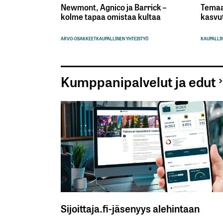
Newmont, Agnico ja Barrick –
Temaa
kolme tapaa omistaa kultaa
kasvu
ARVO-OSAKKEET
KAUPALLINEN YHTEISTYÖ
KAUPALLIN
Kumppanipalvelut ja edut
Sijoittaja.fi-jäsenyys alehintaan