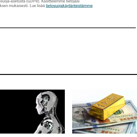
suoja-asetusta (GDPR). Käsittelemme tietojasi
uksen mukaisesti. Lue lisää
tietosuojakäytänteistämme