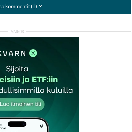
so kommentit (1)
so kommentit (1)
htavat harhaan:
tot pysyvät tuotoissa kärkisijoilla vuodesta toiseen”.
ttaa hyvinkin olla väärä; Nimittäin kun verrattiin
 todennäköistä, että olosuhteet ovat 2 vuoden aikana
n, vaikka salkunhoitajat pyrkivät rukkaamaan rahastojen
tenkin olla esteenä markkinoille sopeutumisessa.
lla sijoituksilla, joko osakkeilla tai rahastoilla menestyä
oilla muuttuvat hyvinkin nopeasti?