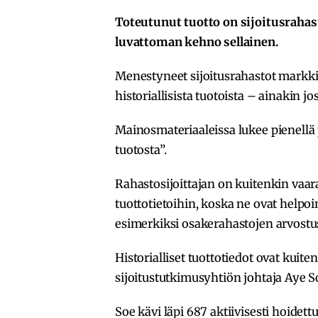
Toteutunut tuotto on sijoitusrahas
luvattoman kehno sellainen.
Menestyneet sijoitusrahastot markkin
historiallisista tuotoista – ainakin jo
Mainosmateriaaleissa lukee pienellä pr
tuotosta”.
Rahastosijoittajan on kuitenkin vaaral
tuottotietoihin, koska ne ovat help
esimerkiksi osakerahastojen arvostus
Historialliset tuottotiedot ovat kuit
sijoitustutkimusyhtiön johtaja Aye S
Soe kävi läpi 687 aktiivisesti hoidett