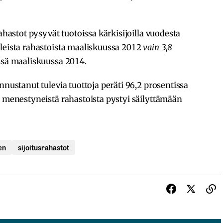
rahastot pysyvät tuotoissa kärkisijoilla vuodesta
lleista rahastoista maaliskuussa 2012
vain 3,8
ssä maaliskuussa 2014.
nnustanut tulevia tuottoja peräti 96,2 prosentissa
n menestyneistä rahastoista pystyi säilyttämään
en
sijoitusrahastot