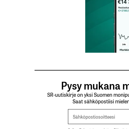
kirj
Sähköpostiosoitettasi ei julkaista.
Pakollis
Kommentti
*
Pysy mukana m
SR-uutiskirje on yksi Suomen monipuo
Saat sähköpostiisi mielen
Nimesi tai nimimerkkisi
*