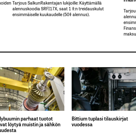
inoiden
Tarjous SalkunRakentajan lukijoille: Käyttämällä​ ​
alennuskoodia​ ​SRFI17X,​ ​saat​ ​1 %:n treidauskulut​ ​
Tarjou
ensimmäiselle​ ​kuukaudelle​ ​(50%​ ​alennus).
alennus
ensimm
Finans
maksul
lybuumin parhaat tuotot
Bittium tuplasi tilauskirjat
vat löytyä muistin ja sähkön
vuodessa
uudesta