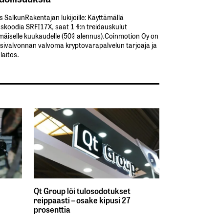
s SalkunRakentajan lukijoille: Käyttämällä​ ​
koodia​ ​SRFI17X,​ ​saat​ ​1 %:n treidauskulut​ ​
äiselle​ ​kuukaudelle​ ​(50%​ ​alennus).Coinmotion Oy on
sivalvonnan valvoma kryptovarapalvelun tarjoaja ja
aitos.
Qt Group löi tulosodotukset
reippaasti – osake kipusi 27
prosenttia