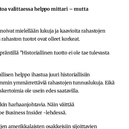
toa valittaessa helppo mittari – mutta
oivat mielellään lukuja ja kaavioita rahastojen
s rahaston tuotot ovat olleet korkeat.
äntillä ”Historiallinen tuotto ei ole tae tulevasta
lisen helppo ihastua juuri historiallisiin
oimmin ymmärrettäviä rahastojen tunnuslukuja. Eikä
kertoimia ole usein edes saatavilla.
enkin harhaanjohtavia. Näin väittää
oe Business Insider -lehdessä.
ujen amerikkalaisten osakkeisiin sijoittavien