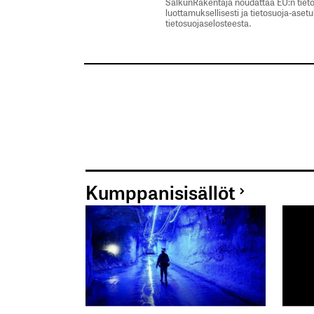
Tilaa SalkunRakentajan uutiskirje
SalkunRakentaja noudattaa EU:n tieto
luottamuksellisesti ja tietosuoja-aset
tietosuojaselosteesta.
Lähetä kommentti
Kumppanisisällöt