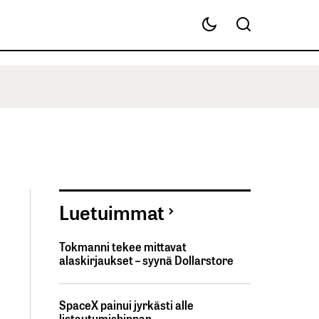
Luetuimmat
Tokmanni tekee mittavat
alaskirjaukset – syynä Dollarstore
SpaceX painui jyrkästi alle
listautumishinnan