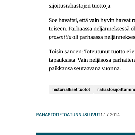
sijoitusrahastojen tuottoja.
Soe havaitsi, että vain hyvin harvat 
toiseen. Parhaassa neljänneksessä o
prosenttia
oli parhaassa neljännekse
Toisin sanoen: Toteutunut tuotto ei e
tapauksista. Vain neljäsosa parhaite
paikkansa seuraavana vuonna.
historialliset tuotot
rahastosijoittamin
RAHASTOTIETOA
TUNNUSLUVUT
17.7.2014