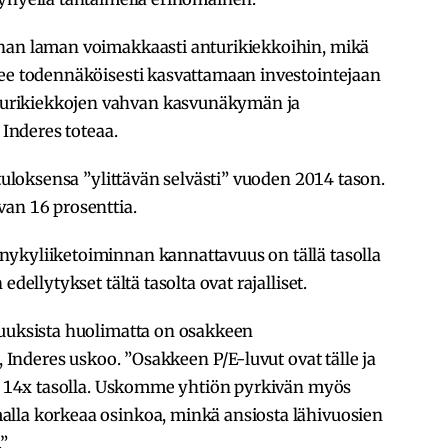
inan laman voimakkaasti anturikiekkoihin, mikä
lee todennäköisesti kasvattamaan investointejaan
urikiekkojen vahvan kasvunäkymän ja
 Inderes toteaa.
etuloksensa ”ylittävän selvästi” vuoden 2014 tason.
van 16 prosenttia.
ykyliiketoiminnan kannattavuus on tällä tasolla
dellytykset tältä tasolta ovat rajalliset.
suuksista huolimatta on osakkeen
, Inderes uskoo. ”Osakkeen P/E-luvut ovat tälle ja
oin 14x tasolla. Uskomme yhtiön pyrkivän myös
lla korkeaa osinkoa, minkä ansiosta lähivuosien
.”