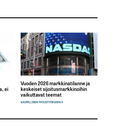
Vuoden 2026 markkinatilanne ja
, ei
keskeiset sijoitusmarkkinoihin
vaikuttavat teemat
KAUPALLINEN YHTEISTYÖ
KVARN X