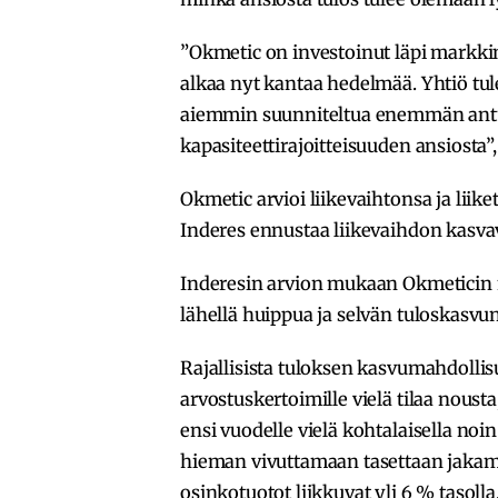
”Okmetic on investoinut läpi markk
alkaa nyt kantaa hedelmää. Yhtiö tu
aiemmin suunniteltua enemmän ant
kapasiteettirajoitteisuuden ansiosta”,
Okmetic arvioi liikevaihtonsa ja liik
Inderes ennustaa liikevaihdon kasva
Inderesin arvion mukaan Okmeticin n
lähellä huippua ja selvän tuloskasvun e
Rajallisista tuloksen kasvumahdolli
arvostuskertoimille vielä tilaa nousta
ensi vuodelle vielä kohtalaisella n
hieman vivuttamaan tasettaan jakama
osinkotuotot liikkuvat yli 6 % tasolla