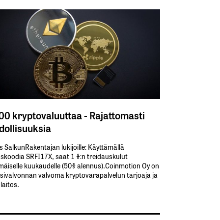
300 kryptovaluuttaa - Rajattomasti
ollisuuksia
s SalkunRakentajan lukijoille: Käyttämällä​ ​
koodia​ ​SRFI17X,​ ​saat​ ​1 %:n treidauskulut​ ​
äiselle​ ​kuukaudelle​ ​(50%​ ​alennus).Coinmotion Oy on
sivalvonnan valvoma kryptovarapalvelun tarjoaja ja
aitos.