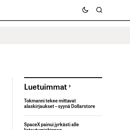
Luetuimmat
Tokmanni tekee mittavat
alaskirjaukset – syynä Dollarstore
SpaceX painui jyrkästi alle
listautumishinnan