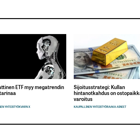
ttinen ETF myy megatrendin
Sijoitusstrategi: Kullan
tarinaa
hintanotkahdus on ostopaikka
varoitus
EN YHTEISTYÖ
KVARN X
KAUPALLINEN YHTEISTYÖ
RAAKA-AINEET