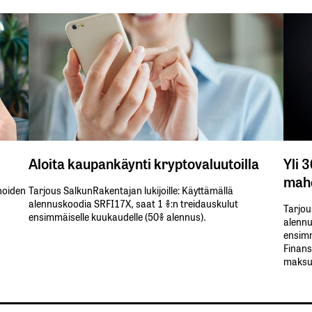
Aloita kaupankäynti kryptovaluutoilla
Yli 
mahd
inoiden
Tarjous SalkunRakentajan lukijoille: Käyttämällä​ ​
alennuskoodia​ ​SRFI17X,​ ​saat​ ​1 %:n treidauskulut​ ​
Tarjou
ensimmäiselle​ ​kuukaudelle​ ​(50%​ ​alennus).
alennus
ensimm
Finans
maksul