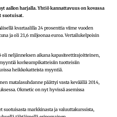
yt aallon harjalla. Yhtiö kannattavuus on kovassa
 suotuisat.
isellä kvartaalilla 24 prosenttia viime vuoden
a ja oli 21,6 miljoonaa euroa. Vertailukelpoisin
oli neljänneksen aikana kapasiteettirajoitteinen,
myyntiä korkeampikatteisiin tuotteisiin
koissa heikkokatteista myyntiä.
nen matalasuhdanne päättyi vasta keväällä 2014,
uksessa. Okmetic on nyt hyvissä asemissa
 suotuisasta markkinasta ja valuuttakurssista,
lyhyellä tähtäimellä erinomainen.