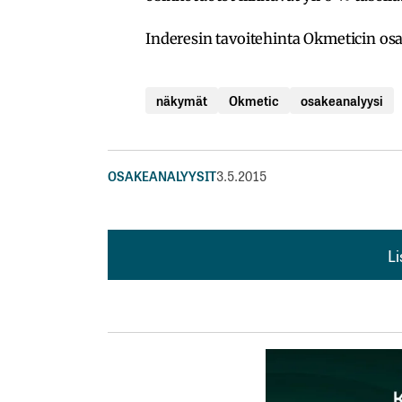
Inderesin tavoitehinta Okmeticin osak
näkymät
Okmetic
osakeanalyysi
OSAKEANALYYSIT
3.5.2015
L
L
kirj