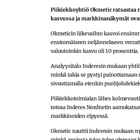
Piikiekkoyhtiö Okmetic ratsastaa n
kasvussa ja markkinanäkymät ovat
Okmeticin liikevaihto kasvoi ensimmä
ensimmäiseen neljännekseen verrattun
valuutoinkin kasvu oli 10 prosenttia.
Analyysitalo Inderesin mukaan yhtiö 
minkä takia se pystyi painottamaan 
sivuuttamalla etenkin puolijohdekie
Piikiekkotoimialan lähes kolmevuoti
toteaa Inderes Nordnetin aamukatsa
markkinoiden elpyessä.
Okmetic nauttii Inderesin mukaan nyt
minkä ansiosta tulos tulee olemaan 