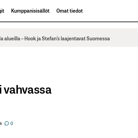
it
Kumppanisisällöt
Omat tiedot
la alueilla – Hook ja Stefan’s laajentavat Suomessa
i vahvassa
a
0