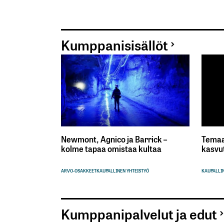
Kumppanisisällöt
Newmont, Agnico ja Barrick –
Temaa
kolme tapaa omistaa kultaa
kasvu
ARVO-OSAKKEET
KAUPALLINEN YHTEISTYÖ
KAUPALLIN
Kumppanipalvelut ja edut