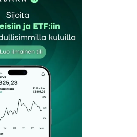
et kentät on merkitty
*
Sähköpostiosoitteesi
*