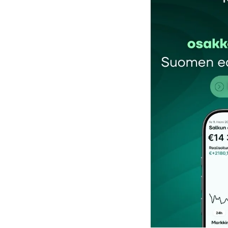
Sähköpostiosoitettasi ei julkaista.
Pakollis
Kommentti
*
Nimesi tai nimimerkkisi
*
Tilaa SalkunRakentajan uutiskirje
Lähetä kommentti