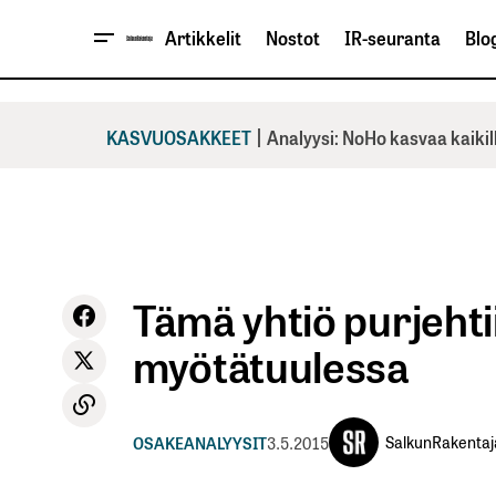
Artikkelit
Nostot
IR-seuranta
Blog
|
KASVUOSAKKEET
Analyysi: NoHo kasvaa kaikil
Tämä yhtiö purjehti
myötätuulessa
SalkunRakentaj
OSAKEANALYYSIT
3.5.2015