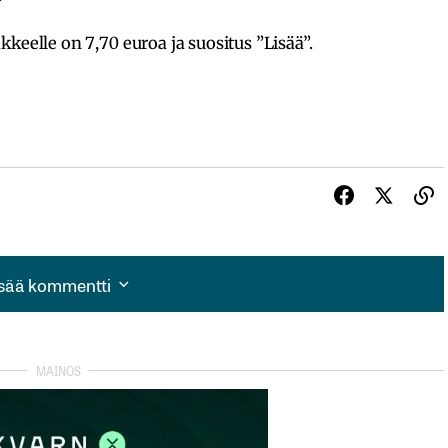
keelle on 7,70 euroa ja suositus ”Lisää”.
isää kommentti
isää kommentti
autua sisään
rekisteröityä