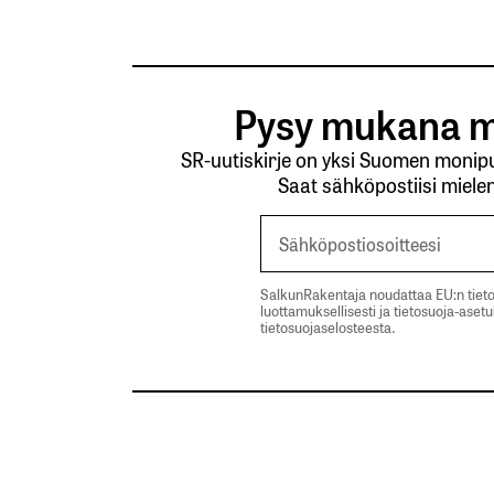
Pysy mukana m
SR-uutiskirje on yksi Suomen monipuo
Saat sähköpostiisi mielen
SalkunRakentaja noudattaa EU:n tieto
luottamuksellisesti ja tietosuoja-aset
tietosuojaselosteesta.