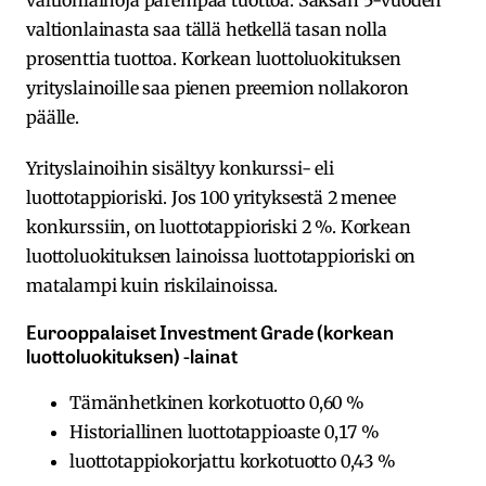
valtionlainoja parempaa tuottoa. Saksan 5-vuoden
valtionlainasta saa tällä hetkellä tasan nolla
prosenttia tuottoa. Korkean luottoluokituksen
yrityslainoille saa pienen preemion nollakoron
päälle.
Yrityslainoihin sisältyy konkurssi- eli
luottotappioriski. Jos 100 yrityksestä 2 menee
konkurssiin, on luottotappioriski 2 %. Korkean
luottoluokituksen lainoissa luottotappioriski on
matalampi kuin riskilainoissa.
Eurooppalaiset Investment Grade (korkean
luottoluokituksen) -lainat
Tämänhetkinen korkotuotto 0,60 %
Historiallinen luottotappioaste 0,17 %
luottotappiokorjattu korkotuotto 0,43 %