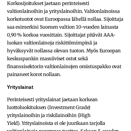
Korkosijoitukset jaetaan perinteisesti
valtionlainoihin ja yrityslainoihin. Valtionlainoissa
korkotuotot ovat Euroopassa lähellä nollaa. Sijoittaja
saa esimerkisi Suomen valtion 10-vuoden lainasta
0,90 % korkoa vuosittain. Sijoittajat pitävät AAA-
luokan valtionlainoja riskittömimpinä ja
hyväksyvät nollassa olevan tuoton. Myös Euroopan
keskuspankin massiiviset ostot sekä
finanssisektorin valtionlainojen omistuspakko ovat
painaneet korot nollaan.
Yrityslainat
Perinteisesti yrityslainat jaetaan korkean
luottoluokituksen (Investment Grade)
yrityslainoihin ja riskilainoihin (High
Yield). Yrityslainoista ei ole juurikaan tarjolla