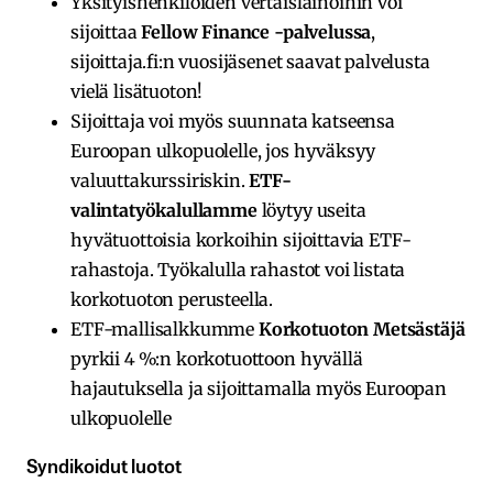
Yksityishenkilöiden vertaislainoihin voi
sijoittaa
Fellow Finance -palvelussa
,
sijoittaja.fi:n vuosijäsenet saavat palvelusta
vielä lisätuoton!
Sijoittaja voi myös suunnata katseensa
Euroopan ulkopuolelle, jos hyväksyy
valuuttakurssiriskin.
ETF-
valintatyökalullamme
löytyy useita
hyvätuottoisia korkoihin sijoittavia ETF-
rahastoja. Työkalulla rahastot voi listata
korkotuoton perusteella.
ETF-mallisalkkumme
Korkotuoton Metsästäjä
pyrkii 4 %:n korkotuottoon hyvällä
hajautuksella ja sijoittamalla myös Euroopan
ulkopuolelle
Syndikoidut luotot