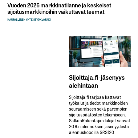
Vuoden 2026 markkinatilanne ja keskeiset
sijoitusmarkkinoihin vaikuttavat teemat
KAUPALLINEN YHTEISTYÖ
KVARN X
Sijoittaja.fi-jäsenyys
alehintaan
Sijoittaja.fi tarjoaa kattavat
työkalut ja tiedot markkinoiden
seuraamiseen sekä parempien
sijoituspäätösten tekemiseen.
SalkunRakentajan lukijat saavat
20 %:n alennuksen jäsenyydestä
alennuskoodilla SRSI20