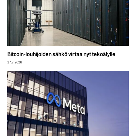
Bitcoin-louhijoiden sähkö virtaa nyt tekoälylle
27.7.2026