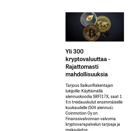
Yli 300
kryptovaluuttaa -
Rajattomasti
mahdollisuuksia
Tarjous SalkunRakentajan
lukijoille: Käyttämällä​ ​
alennuskoodia​ ​SRFI17X,​ ​saat​ ​1
%:n treidauskulut​ ​ensimmäiselle​ ​
kuukaudelle​ ​(50%​ ​alennus).
Coinmotion Oy on
Finanssivalvonnan valvoma
kryptovarapalvelun tarjoaja ja
maksulaitos.