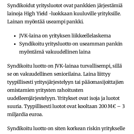
Syndikoidut yritysluotot ovat pankkien järjestämiä
lainoja High Yield -luokkaan kuuluville yrityksille.
Lainan myöntää useampi pankki.
JVK-laina on yrityksen liikkeellelaskema
Syndikoitu yritysluotto on useamman pankin
myöntämä vakuudellinen laina
Syndikoitu luotto on JVK-lainaa turvallisempi, sillä
se on vakuudellinen seniorilaina. Laina liittyy
tyypillisesti yritysjärjestelyyn tai pääomasijoittajien
omistamien yritysten rahoitusten
uudelleenjärjestelyyn. Yritykset ovat isoja ja luotot
suuria. Tyypillisesti luotot ovat kooltaan 200 M€ – 3
miljardia euroa.
Syndikoitu luotto on siten korkean riskin yritykselle