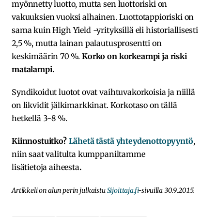
myönnetty luotto, mutta sen luottoriski on
vakuuksien vuoksi alhainen. Luottotappioriski on
sama kuin High Yield -yrityksillä eli historiallisesti
2,5 %, mutta lainan palautusprosentti on
keskimäärin 70 %.
Korko on korkeampi ja riski
matalampi.
Syndikoidut luotot ovat vaihtuvakorkoisia ja niillä
on likvidit jälkimarkkinat. Korkotaso on tällä
hetkellä 3-8 %.
Kiinnostuitko?
Lähetä tästä yhteydenottopyyntö
,
niin saat valitulta kumppaniltamme
lisätietoja aiheesta
.
Artikkeli on alun perin julkaistu
Sijoittaja.fi
-sivuilla 30.9.2015.