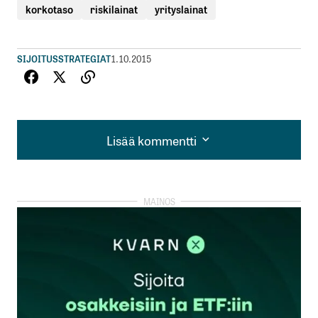
korkotaso
riskilainat
yrityslainat
SIJOITUSSTRATEGIAT
1.10.2015
Lisää kommentti
Lisää kommentti
kirjautua
sisään
rekisteröityä