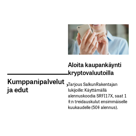
Aloita kaupankäynti
kryptovaluutoilla
Kumppanipalvelut
Tarjous SalkunRakentajan
ja edut
lukijoille: Käyttämällä​ ​
alennuskoodia​ ​SRFI17X,​ ​saat​ ​1
%:n treidauskulut​ ​ensimmäiselle​ ​
kuukaudelle​ ​(50%​ ​alennus).