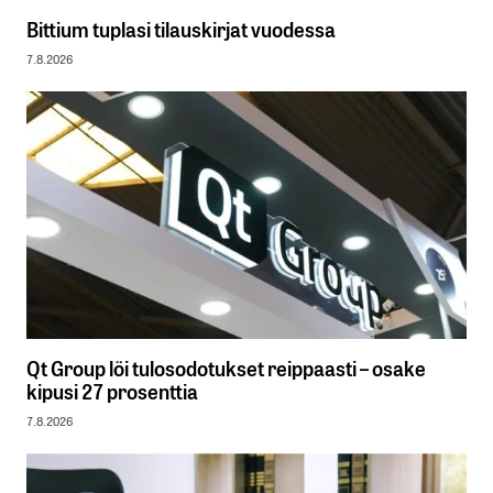
Bittium tuplasi tilauskirjat vuodessa
7.8.2026
Qt Group löi tulosodotukset reippaasti – osake
kipusi 27 prosenttia
7.8.2026