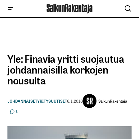
Yle: Finavia yritti suojautua
johdannaisilla korkojen
nousulta
SalkunRakentaja
JOHDANNAISET
YRITYSUUTISET
6.1.2016
0