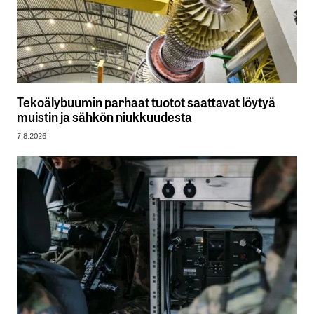
Tekoälybuumin parhaat tuotot saattavat löytyä
muistin ja sähkön niukkuudesta
7.8.2026