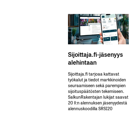
Sijoittaja.fi-jäsenyys
alehintaan
Sijoittaja.fi tarjoaa kattavat
työkalut ja tiedot markkinoiden
seuraamiseen sekä parempien
sijoituspäätösten tekemiseen.
SalkunRakentajan lukijat saavat
20 %:n alennuksen jäsenyydestä
alennuskoodilla SRSI20