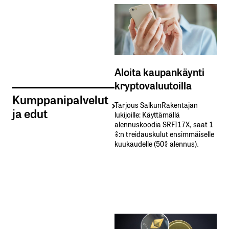
Aloita kaupankäynti
kryptovaluutoilla
Kumppanipalvelut
Tarjous SalkunRakentajan
ja edut
lukijoille: Käyttämällä​ ​
alennuskoodia​ ​SRFI17X,​ ​saat​ ​1
%:n treidauskulut​ ​ensimmäiselle​ ​
kuukaudelle​ ​(50%​ ​alennus).