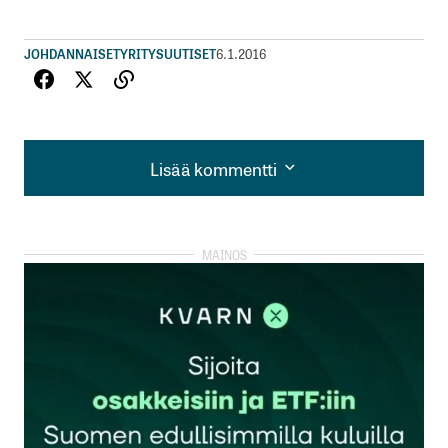
JOHDANNAISET
YRITYSUUTISET
6.1.2016
Lisää kommentti
Lisää kommentti
kirjautua
sisään
rekisteröityä