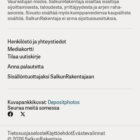
Vaurastujan media. SalkunRakentaja sisältää sisältöjä
sijoittamisesta, taloudesta, yrittäjyydesta ja arjen raha-
asioista. Sivusto sisältää myös kumppaneidensa kaupallista
sisältöä. SalkunRakentaja ei anna sijoitussuosituksia.
Henkilöstö ja yhteystiedot
Mediakortti
Tilaa uutiskirje
Anna palautetta
Sisällöntuottajaksi SalkunRakentajaan
Kuvapankkikuvat:
Depositphotos
Seuraa meitä somessa
Tietosuojaseloste
Käyttöehdot
Evästevalinnat
© 2026 SalkunRakentaja