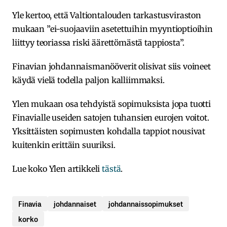
Yle kertoo, että Valtiontalouden tarkastusviraston
mukaan ”ei-suojaaviin asetettuihin myyntioptioihin
liittyy teoriassa riski äärettömästä tappiosta”.
Finavian johdannaismanööverit olisivat siis voineet
käydä vielä todella paljon kalliimmaksi.
Ylen mukaan osa tehdyistä sopimuksista jopa tuotti
Finavialle useiden satojen tuhansien eurojen voitot.
Yksittäisten sopimusten kohdalla tappiot nousivat
kuitenkin erittäin suuriksi.
Lue koko Ylen artikkeli
tästä
.
Finavia
johdannaiset
johdannaissopimukset
korko