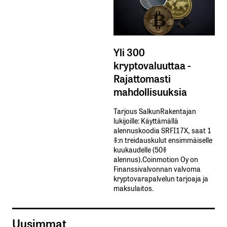
Yli 300
kryptovaluuttaa -
Rajattomasti
mahdollisuuksia
Tarjous SalkunRakentajan
lukijoille: Käyttämällä​ ​
alennuskoodia​ ​SRFI17X,​ ​saat​ ​1
%:n treidauskulut​ ​ensimmäiselle​ ​
kuukaudelle​ ​(50%​ ​
alennus).Coinmotion Oy on
Finanssivalvonnan valvoma
kryptovarapalvelun tarjoaja ja
maksulaitos.
Uusimmat