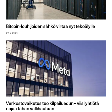
Bitcoin-louhijoiden sähkö virtaa nyt tekoälylle
27.7.2026
Verkostovaikutus tuo kilpailuedun – viisi yhtiötä
nojaa tähän vallihautaan