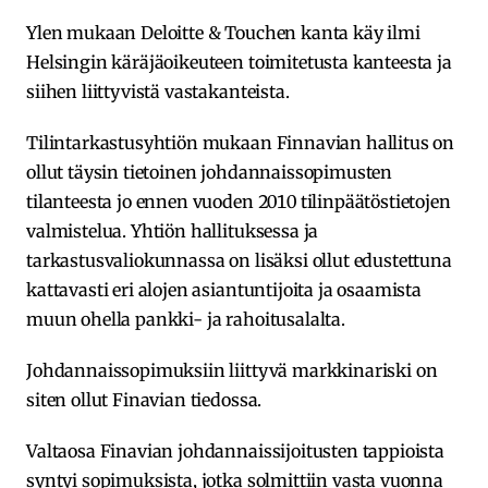
Ylen mukaan Deloitte & Touchen kanta käy ilmi
Helsingin käräjäoikeuteen toimitetusta kanteesta ja
siihen liittyvistä vastakanteista.
Tilintarkastusyhtiön mukaan Finnavian hallitus on
ollut täysin tietoinen johdannaissopimusten
tilanteesta jo ennen vuoden 2010 tilinpäätöstietojen
valmistelua. Yhtiön hallituksessa ja
tarkastusvaliokunnassa on lisäksi ollut edustettuna
kattavasti eri alojen asiantuntijoita ja osaamista
muun ohella pankki- ja rahoitusalalta.
Johdannaissopimuksiin liittyvä markkinariski on
siten ollut Finavian tiedossa.
Valtaosa Finavian johdannaissijoitusten tappioista
syntyi sopimuksista, jotka solmittiin vasta vuonna