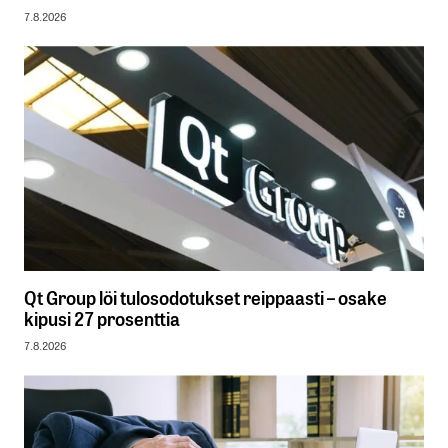
7.8.2026
Qt Group löi tulosodotukset reippaasti – osake
kipusi 27 prosenttia
7.8.2026