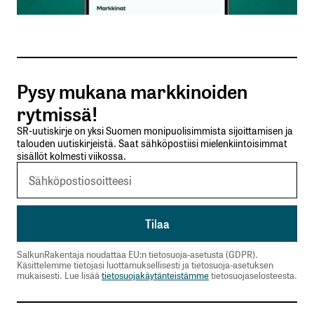
Sähköpostiosoitteesi
*
Tilaa SalkunRakentajan uutiskirje
Pysy mukana markkinoiden
Lähetä kommentti
rytmissä!
SR-uutiskirje on yksi Suomen monipuolisimmista sijoittamisen ja
talouden uutiskirjeistä. Saat sähköpostiisi mielenkiintoisimmat
sisällöt kolmesti viikossa.
SalkunRakentaja noudattaa EU:n tietosuoja-asetusta (GDPR).
Käsittelemme tietojasi luottamuksellisesti ja tietosuoja-asetuksen
mukaisesti. Lue lisää
tietosuojakäytänteistämme
tietosuojaselosteesta.