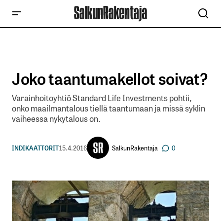
Joko taantumakellot soivat?
Varainhoitoyhtiö Standard Life Investments pohtii,
onko maailmantalous tiellä taantumaan ja missä syklin
vaiheessa nykytalous on.
SalkunRakentaja
INDIKAATTORIT
15.4.2016
0