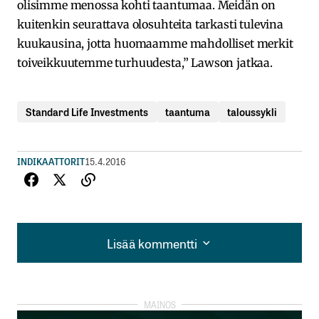
olisimme menossa kohti taantumaa. Meidän on
kuitenkin seurattava olosuhteita tarkasti tulevina
kuukausina, jotta huomaamme mahdolliset merkit
toiveikkuutemme turhuudesta,” Lawson jatkaa.
Standard Life Investments
taantuma
taloussykli
INDIKAATTORIT
15.4.2016
Lisää kommentti
Lisää kommentti
kirjautua