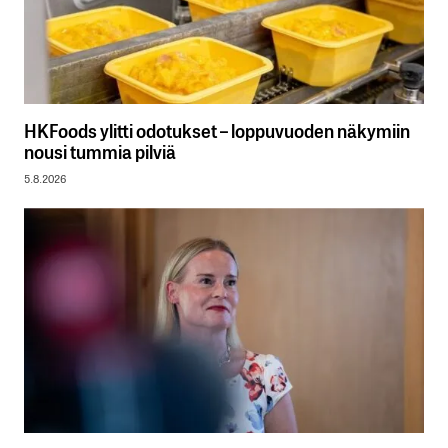
HKFoods ylitti odotukset – loppuvuoden näkymiin
nousi tummia pilviä
5.8.2026