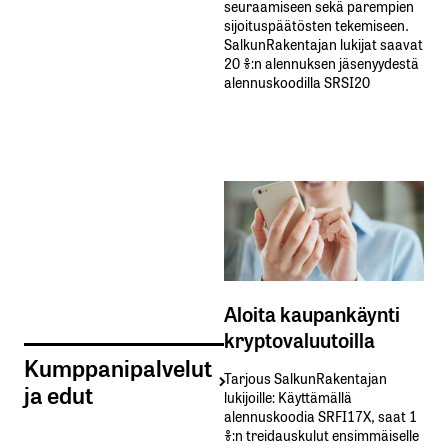
seuraamiseen sekä parempien
sijoituspäätösten tekemiseen.
SalkunRakentajan lukijat saavat
20 %:n alennuksen jäsenyydestä
alennuskoodilla SRSI20
Aloita kaupankäynti
kryptovaluutoilla
Kumppanipalvelut
Tarjous SalkunRakentajan
ja edut
lukijoille: Käyttämällä​ ​
alennuskoodia​ ​SRFI17X,​ ​saat​ ​1
%:n treidauskulut​ ​ensimmäiselle​ ​