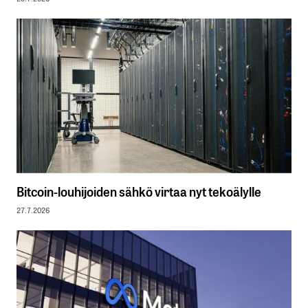
Bitcoin-louhijoiden sähkö virtaa nyt tekoälylle
27.7.2026