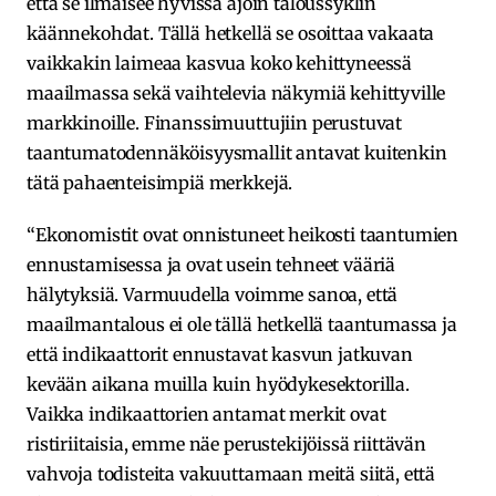
että se ilmaisee hyvissä ajoin taloussyklin
käännekohdat. Tällä hetkellä se osoittaa vakaata
vaikkakin laimeaa kasvua koko kehittyneessä
maailmassa sekä vaihtelevia näkymiä kehittyville
markkinoille. Finanssimuuttujiin perustuvat
taantumatodennäköisyysmallit antavat kuitenkin
tätä pahaenteisimpiä merkkejä.
“Ekonomistit ovat onnistuneet heikosti taantumien
ennustamisessa ja ovat usein tehneet vääriä
hälytyksiä. Varmuudella voimme sanoa, että
maailmantalous ei ole tällä hetkellä taantumassa ja
että indikaattorit ennustavat kasvun jatkuvan
kevään aikana muilla kuin hyödykesektorilla.
Vaikka indikaattorien antamat merkit ovat
ristiriitaisia, emme näe perustekijöissä riittävän
vahvoja todisteita vakuuttamaan meitä siitä, että