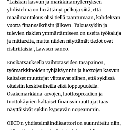
“Laiskan kasvun ja markkinamyllerryksen
yhdistelmä on herättänyt pelkoja siitä, että
maailmantalous olisi tiellä taantumaan, kahdeksan
vuotta finanssikriisin jälkeen. Taloussyklin ja
tulevien riskien ymmärtämiseen on useita työkaluja
ja mittareita, mutta niiden näyttämät tiedot ovat
ristiriitaisia”, Lawson sanoo.
Ensikatsauksella vaihtotaseiden tasapainon,
työmarkkinoiden tyhjäkäynnin ja luottojen kasvun
kaltaiset muuttujat viittaavat siihen, että syklissä
oltaisiin keskivaiheilla eikä loppupuolella.
Osakemarkkina-arvojen, luottospreadien ja
tuottokäyrien kaltaiset finanssimuuttujat taas
näyttäisivät syklin kypsyvän nopeammin.
OECD:n yhdistelmäindikaattori on suunniteltu niin,