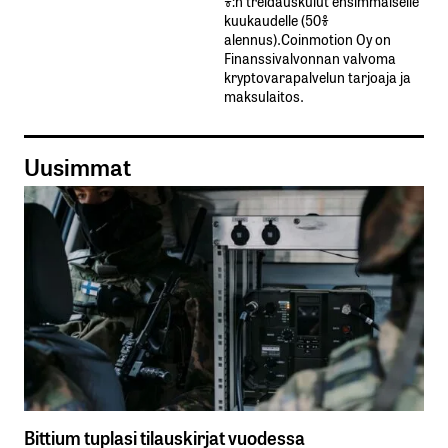
%:n treidauskulut​ ​ensimmäiselle​ ​
kuukaudelle​ ​(50%​ ​
alennus).Coinmotion Oy on
Finanssivalvonnan valvoma
kryptovarapalvelun tarjoaja ja
maksulaitos.
Uusimmat
Bittium tuplasi tilauskirjat vuodessa