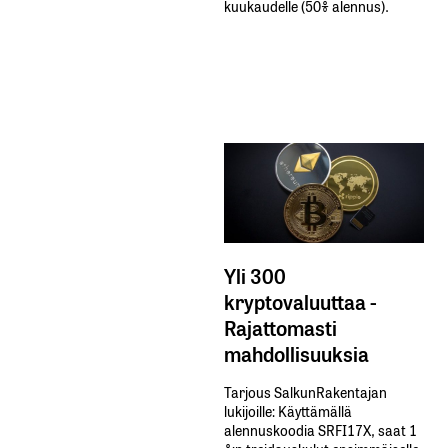
kuukaudelle​ ​(50%​ ​alennus).
Yli 300
kryptovaluuttaa -
Rajattomasti
mahdollisuuksia
Tarjous SalkunRakentajan
lukijoille: Käyttämällä​ ​
alennuskoodia​ ​SRFI17X,​ ​saat​ ​1