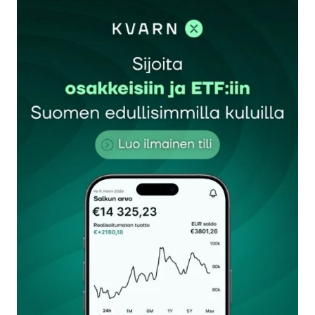
sisään
rekisteröityä
Sähköpostiosoitettasi ei julkaista.
Pakolliset
kentät on merkitty
*
Kommentti
*
Nimesi tai nimimerkkisi
*