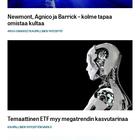
Newmont, Agnico ja Barrick – kolme tapaa
omistaa kultaa
ARVO-OSAKKEET
KAUPALLINEN YHTEISTYÖ
Temaattinen ETF myy megatrendin kasvutarinaa
KAUPALLINEN YHTEISTYÖ
KVARN X