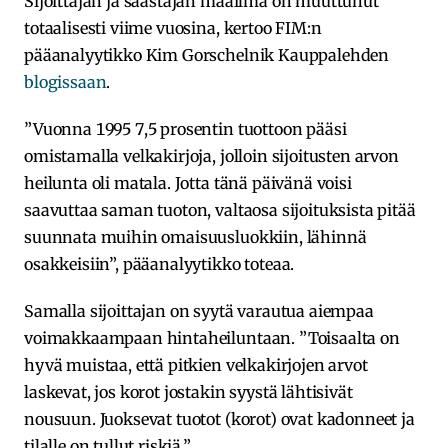
Sijoittajan ja säästäjän maailma on muuttunut
totaalisesti viime vuosina, kertoo FIM:n
pääanalyytikko Kim Gorschelnik Kauppalehden
blogissaan
.
”Vuonna 1995 7,5 prosentin tuottoon pääsi
omistamalla velkakirjoja, jolloin sijoitusten arvon
heilunta oli matala. Jotta tänä päivänä voisi
saavuttaa saman tuoton, valtaosa sijoituksista pitää
suunnata muihin omaisuusluokkiin, lähinnä
osakkeisiin”, pääanalyytikko toteaa.
Samalla sijoittajan on syytä varautua aiempaa
voimakkaampaan hintaheiluntaan. ”Toisaalta on
hyvä muistaa, että pitkien velkakirjojen arvot
laskevat, jos korot jostakin syystä lähtisivät
nousuun. Juoksevat tuotot (korot) ovat kadonneet ja
tilalle on tullut riskiä.”