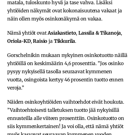
matala, tuloskunto hyvä ja tase vahva. Lisäksi
yhtiöiden näkymät ovat kokonaisuutena vakaat ja
näin ollen myös osinkonäkymä on vakaa.
Nämä yhtiöt ovat
Asiakastieto
,
Lassila & Tikanoja
,
Oriola-KD
,
Raisio
ja
Tikkurila
.
Gorschelnikin mukaan nykyinen osinkotuotto näillä
yhtiöillä on keskimäärin 4,6 prosenttia. ”Jos osinko
pysyy nykyisellä tasolla seuraavat kymmenen
vuotta, osingoista kertyy 46 prosentin tuotto ennen
veroja.”
Näiden osinkoyhtiöiden vaihtoehdot eivät houkuta.
”Vaihtoehtoisesti talletuksen tuotto jää nykyisillä
ennusteilla alle viiteen prosenttiin. Osinkotuotto on
siis kymmenkertainen! Ja voi olla, että nämä yhtiöt
myös kasvavat seuraavan kymmenen vuoden