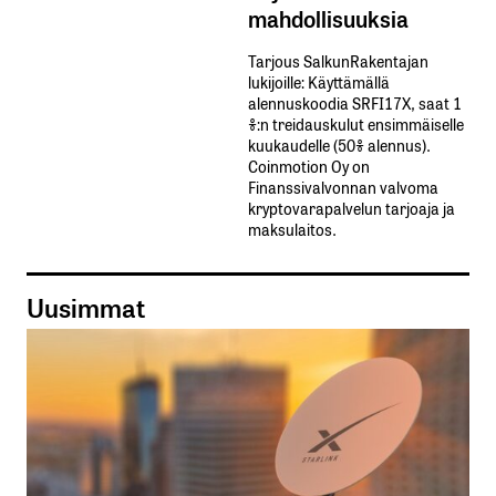
mahdollisuuksia
Tarjous SalkunRakentajan
lukijoille: Käyttämällä​ ​
alennuskoodia​ ​SRFI17X,​ ​saat​ ​1
%:n treidauskulut​ ​ensimmäiselle​ ​
kuukaudelle​ ​(50%​ ​alennus).
Coinmotion Oy on
Finanssivalvonnan valvoma
kryptovarapalvelun tarjoaja ja
maksulaitos.
Uusimmat