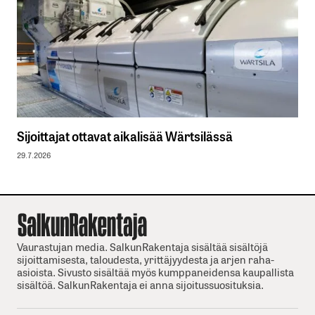
Sijoittajat ottavat aikalisää Wärtsilässä
29.7.2026
Vaurastujan media. SalkunRakentaja sisältää sisältöjä
sijoittamisesta, taloudesta, yrittäjyydesta ja arjen raha-
asioista. Sivusto sisältää myös kumppaneidensa kaupallista
sisältöä. SalkunRakentaja ei anna sijoitussuosituksia.