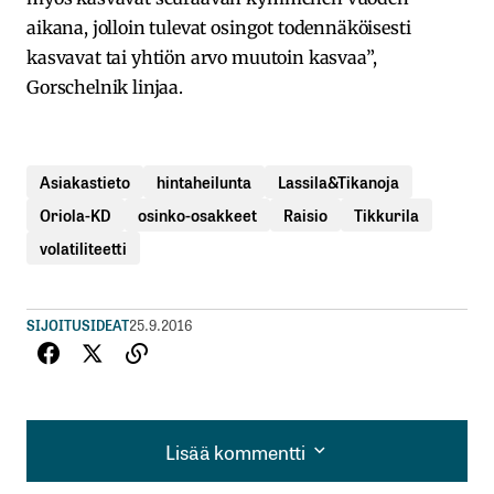
aikana, jolloin tulevat osingot todennäköisesti
kasvavat tai yhtiön arvo muutoin kasvaa”,
Gorschelnik linjaa.
Asiakastieto
hintaheilunta
Lassila&Tikanoja
Oriola-KD
osinko-osakkeet
Raisio
Tikkurila
volatiliteetti
SIJOITUSIDEAT
25.9.2016
Lisää kommentti
Lisää kommentti