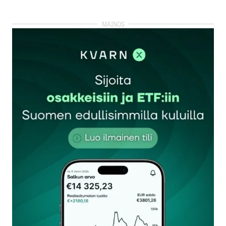
kirjautua
sisään
rekisteröityä
Sähköpostiosoitettasi ei julkaista.
Pakolliset
kentät on merkitty
*
Kommentti
*