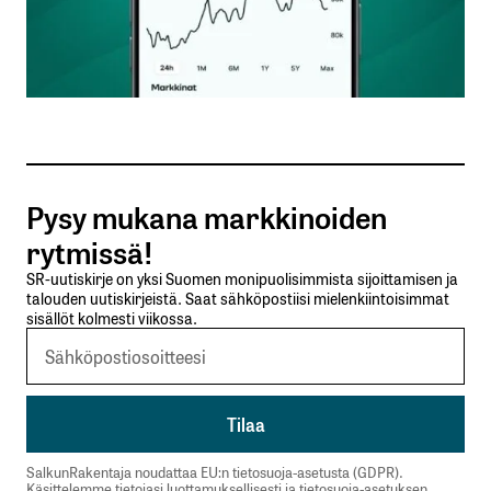
Nimesi tai nimimerkkisi
*
Sähköpostiosoitteesi
*
Tilaa SalkunRakentajan uutiskirje
Pysy mukana markkinoiden
Lähetä kommentti
rytmissä!
SR-uutiskirje on yksi Suomen monipuolisimmista sijoittamisen ja
talouden uutiskirjeistä. Saat sähköpostiisi mielenkiintoisimmat
sisällöt kolmesti viikossa.
SalkunRakentaja noudattaa EU:n tietosuoja-asetusta (GDPR).
Käsittelemme tietojasi luottamuksellisesti ja tietosuoja-asetuksen