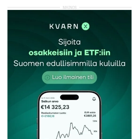
kirjautua
sisään
rekisteröityä
Sähköpostiosoitettasi ei julkaista.
Pakolliset
kentät on merkitty
*
Kommentti
*
Nimesi tai nimimerkkisi
*