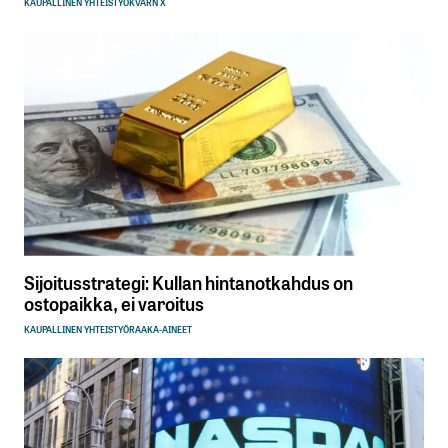
KAUPALLINEN YHTEISTYÖ
KVARN X
Sijoitusstrategi: Kullan hintanotkahdus on
ostopaikka, ei varoitus
KAUPALLINEN YHTEISTYÖ
RAAKA-AINEET