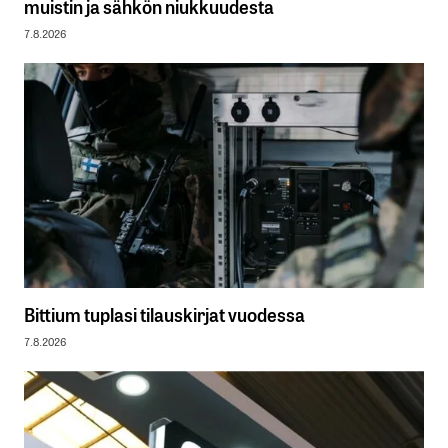
muistin ja sähkön niukkuudesta
7.8.2026
Bittium tuplasi tilauskirjat vuodessa
7.8.2026