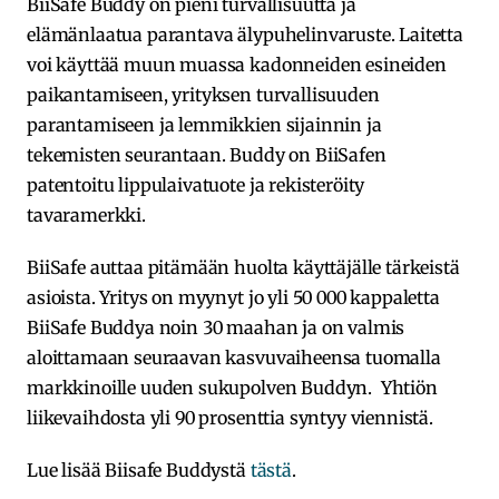
BiiSafe Buddy on pieni turvallisuutta ja
elämänlaatua parantava älypuhelinvaruste. Laitetta
voi käyttää muun muassa kadonneiden esineiden
paikantamiseen, yrityksen turvallisuuden
parantamiseen ja lemmikkien sijainnin ja
tekemisten seurantaan. Buddy on BiiSafen
patentoitu lippulaivatuote ja rekisteröity
tavaramerkki.
BiiSafe auttaa pitämään huolta käyttäjälle tärkeistä
asioista. Yritys on myynyt jo yli 50 000 kappaletta
BiiSafe Buddya noin 30 maahan ja on valmis
aloittamaan seuraavan kasvuvaiheensa tuomalla
markkinoille uuden sukupolven Buddyn. Yhtiön
liikevaihdosta yli 90 prosenttia syntyy viennistä.
Lue lisää Biisafe Buddystä
tästä
.