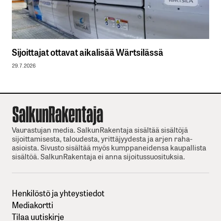
Sijoittajat ottavat aikalisää Wärtsilässä
29.7.2026
Vaurastujan media. SalkunRakentaja sisältää sisältöjä
sijoittamisesta, taloudesta, yrittäjyydesta ja arjen raha-
asioista. Sivusto sisältää myös kumppaneidensa kaupallista
sisältöä. SalkunRakentaja ei anna sijoitussuosituksia.
Henkilöstö ja yhteystiedot
Mediakortti
Tilaa uutiskirje