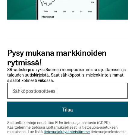
Sähköpostiosoitteesi
*
Tilaa SalkunRakentajan uutiskirje
Pysy mukana markkinoiden
Lähetä kommentti
rytmissä!
SR-uutiskirje on yksi Suomen monipuolisimmista sijoittamisen ja
talouden uutiskirjeistä. Saat sähköpostiisi mielenkiintoisimmat
sisällöt kolmesti viikossa.
SalkunRakentaja noudattaa EU:n tietosuoja-asetusta (GDPR).
Käsittelemme tietojasi luottamuksellisesti ja tietosuoja-asetuksen
mukaisesti. Lue lisää
tietosuojakäytänteistämme
tietosuojaselosteesta.