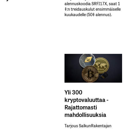
alennuskoodia​ ​SRFI17X,​ ​saat​ ​1
%:n treidauskulut​ ​ensimmäiselle​ ​
kuukaudelle​ ​(50%​ ​alennus).
Yli 300
kryptovaluuttaa -
Rajattomasti
mahdollisuuksia
Tarjous SalkunRakentajan