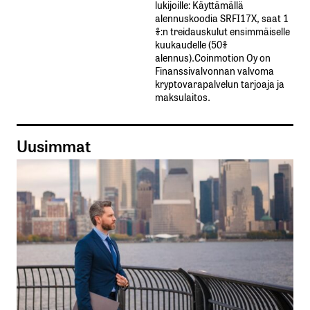
lukijoille: Käyttämällä​ ​
alennuskoodia​ ​SRFI17X,​ ​saat​ ​1
%:n treidauskulut​ ​ensimmäiselle​ ​
kuukaudelle​ ​(50%​ ​
alennus).Coinmotion Oy on
Finanssivalvonnan valvoma
kryptovarapalvelun tarjoaja ja
maksulaitos.
Uusimmat