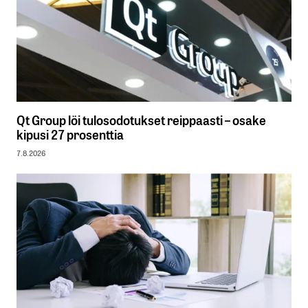
Qt Group löi tulosodotukset reippaasti – osake
kipusi 27 prosenttia
7.8.2026