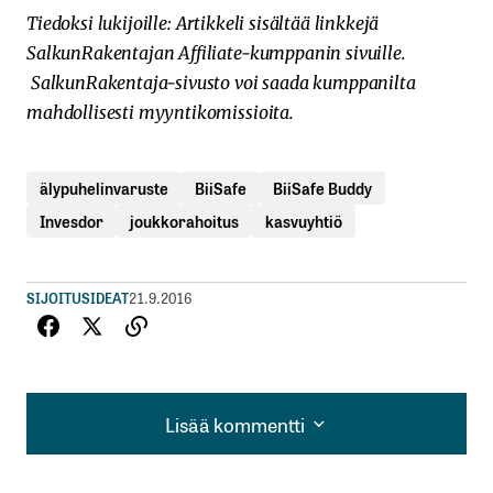
Tiedoksi lukijoille: Artikkeli sisältää linkkejä
SalkunRakentajan Affiliate-kumppanin sivuille.
SalkunRakentaja-sivusto voi saada kumppanilta
mahdollisesti myyntikomissioita.
älypuhelinvaruste
BiiSafe
BiiSafe Buddy
Invesdor
joukkorahoitus
kasvuyhtiö
SIJOITUSIDEAT
21.9.2016
Lisää kommentti
Lisää kommentti