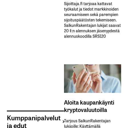
Sijoittaja.fi tarjoaa kattavat
työkalut ja tiedot markkinoiden
seuraamiseen sekä parempien
sijoituspäätösten tekemiseen.
SalkunRakentajan lukijat saavat
20 %:n alennuksen jäsenyydestä
alennuskoodilla SRSI20
Aloita kaupankäynti
kryptovaluutoilla
Kumppanipalvelut
Tarjous SalkunRakentajan
ja edut
lukijoille: Käyttämällä​ ​