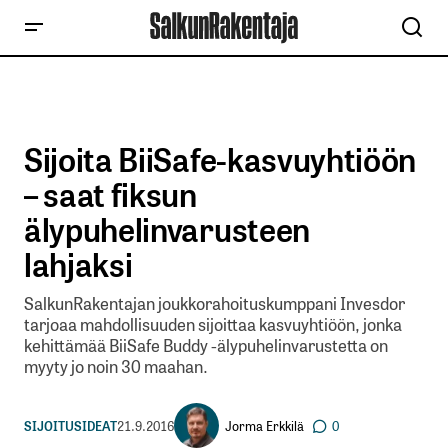
Sijoita BiiSafe-kasvuyhtiöön
– saat fiksun
älypuhelinvarusteen
lahjaksi
SalkunRakentajan joukkorahoituskumppani Invesdor
tarjoaa mahdollisuuden sijoittaa kasvuyhtiöön, jonka
kehittämää BiiSafe Buddy -älypuhelinvarustetta on
myyty jo noin 30 maahan.
Jorma Erkkilä
SIJOITUSIDEAT
21.9.2016
0