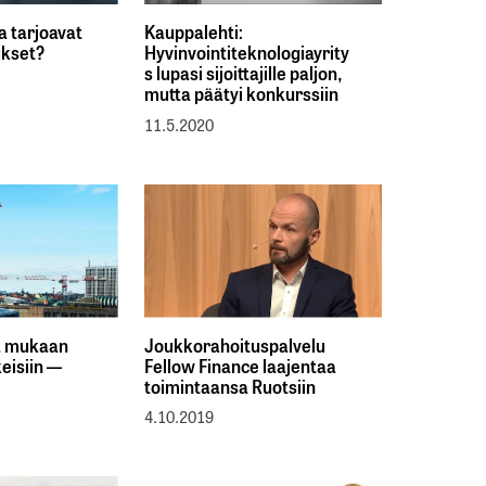
oa tarjoavat
Kauppalehti:
ukset?
Hyvinvointiteknologiayrity
s lupasi sijoittajille paljon,
mutta päätyi konkurssiin
11.5.2020
na mukaan
Joukkorahoituspalvelu
eisiin —
Fellow Finance laajentaa
toimintaansa Ruotsiin
4.10.2019