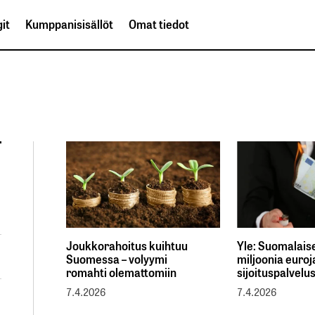
it
Kumppanisisällöt
Omat tiedot
Joukkorahoitus kuihtuu
Yle: Suomalais
Suomessa – volyymi
miljoonia euroj
romahti olemattomiin
sijoituspalvelu
7.4.2026
7.4.2026