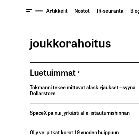
Artikkelit
Nostot
IR-seuranta
Blog
joukkorahoitus
Luetuimmat
Tokmanni tekee mittavat alaskirjaukset – syynä
Dollarstore
SpaceX painui jyrkästi alle listautumishinnan
Öljy vei pitkät korot 19 vuoden huippuun