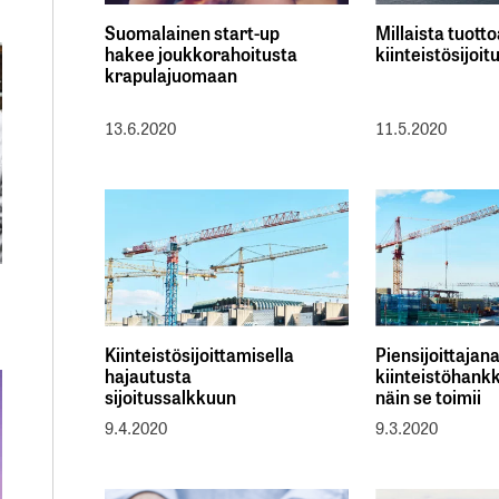
Suomalainen start-up
Millaista tuott
hakee joukkorahoitusta
kiinteistösijoit
krapulajuomaan
13.6.2020
11.5.2020
Kiinteistösijoittamisella
Piensijoittaja
hajautusta
kiinteistöhankk
sijoitussalkkuun
näin se toimii
9.4.2020
9.3.2020