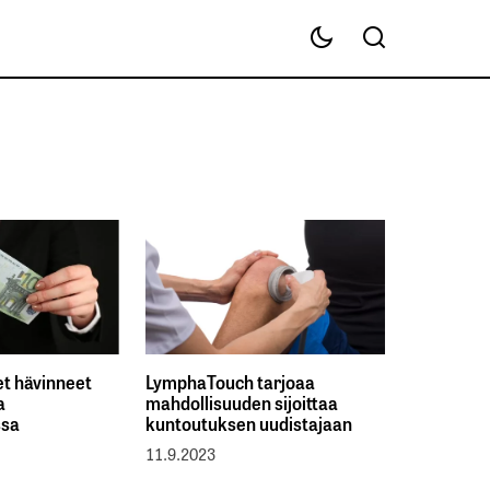
et hävinneet
LymphaTouch tarjoaa
a
mahdollisuuden sijoittaa
ssa
kuntoutuksen uudistajaan
11.9.2023