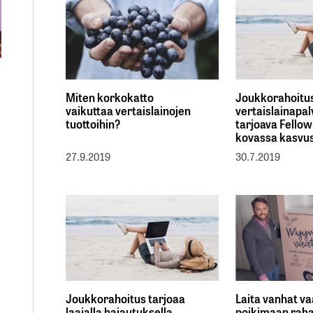
Miten korkokatto
Joukkorahoitus
vaikuttaa vertaislainojen
vertaislainapal
tuottoihin?
tarjoava Fellow
kovassa kasvu
27.9.2019
30.7.2019
Joukkorahoitus tarjoaa
Laita vanhat va
laajalla hajautuksella
poikimaan raha