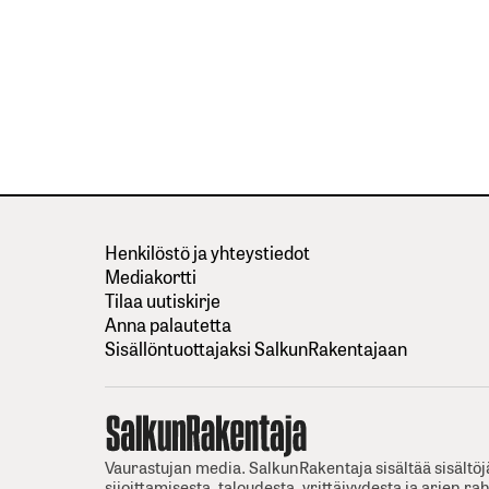
Henkilöstö ja yhteystiedot
Mediakortti
Tilaa uutiskirje
Anna palautetta
Sisällöntuottajaksi SalkunRakentajaan
Vaurastujan media. SalkunRakentaja sisältää sisältöj
sijoittamisesta, taloudesta, yrittäjyydesta ja arjen ra