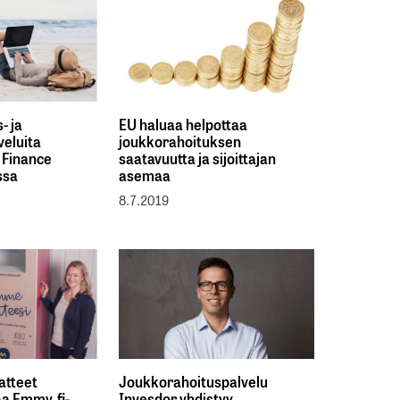
- ja
EU haluaa helpottaa
veluita
joukkorahoituksen
 Finance
saatavuutta ja sijoittajan
ssa
asemaa
8.7.2019
atteet
Joukkorahoituspalvelu
a Emmy.fi-
Invesdor yhdistyy