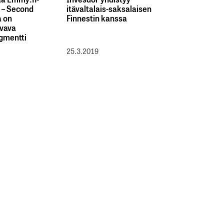
a – Second
itävaltalais-saksalaisen
a on
Finnestin kanssa
vava
gmentti
25.3.2019