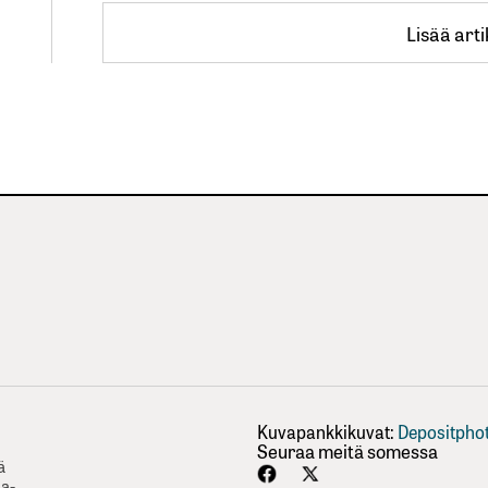
Lisää arti
Lisää arti
Kuvapankkikuvat:
Depositpho
Seuraa meitä somessa
ä
ha-