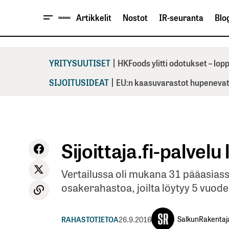
Artikkelit
Nostot
IR-seuranta
Blog
|
YRITYSUUTISET
HKFoods ylitti odotukset – lo
|
SIJOITUSIDEAT
EU:n kaasuvarastot hupenevat 
Sijoittaja.fi-palvelu
Vertailussa oli mukana 31 pääasiassa
osakerahastoa, joilta löytyy 5 vuode
SalkunRakentaj
RAHASTOTIETOA
26.9.2016