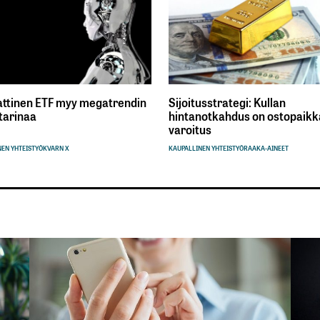
ttinen ETF myy megatrendin
Sijoitusstrategi: Kullan
tarinaa
hintanotkahdus on ostopaikka
varoitus
EN YHTEISTYÖ
KVARN X
KAUPALLINEN YHTEISTYÖ
RAAKA-AINEET