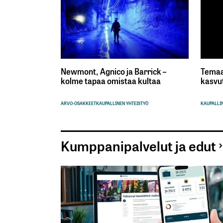
Newmont, Agnico ja Barrick –
Temaa
kolme tapaa omistaa kultaa
kasvu
ARVO-OSAKKEET
KAUPALLINEN YHTEISTYÖ
KAUPALLIN
Kumppanipalvelut ja edut