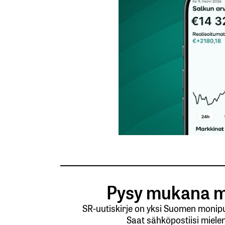
Lähetä kommentti
Pysy mukana m
SR-uutiskirje on yksi Suomen monipuo
Saat sähköpostiisi mielen