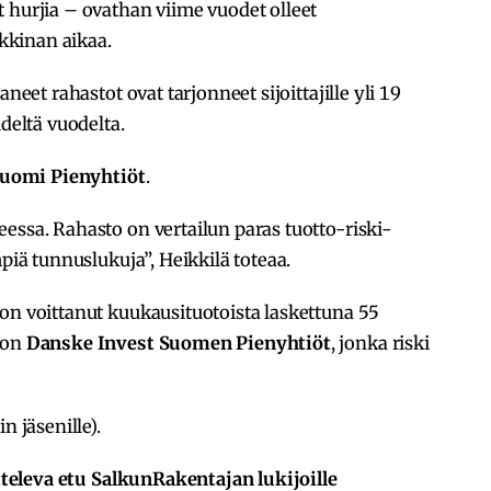
 hurjia – ovathan viime vuodet olleet
kkinan aikaa.
neet rahastot ovat tarjonneet sijoittajille yli 19
ideltä vuodelta.
Suomi Pienyhtiöt
.
essa. Rahasto on vertailun paras tuotto-riski-
mpiä tunnuslukuja”, Heikkilä toteaa.
a on voittanut kuukausituotoista laskettuna 55
 on
Danske Invest Suomen Pienyhtiöt
, jonka riski
in jäsenille).
utteleva etu SalkunRakentajan lukijoille