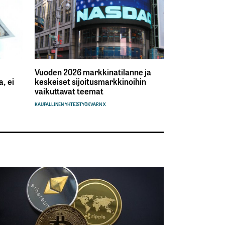
Vuoden 2026 markkinatilanne ja
, ei
keskeiset sijoitusmarkkinoihin
vaikuttavat teemat
KAUPALLINEN YHTEISTYÖ
KVARN X