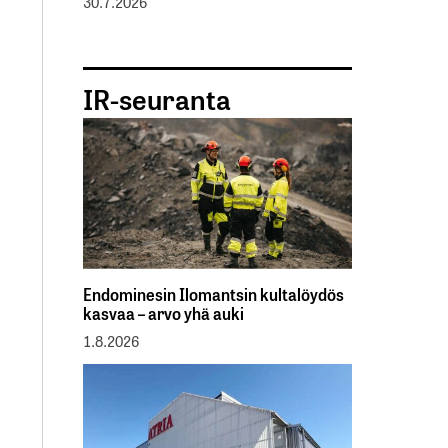
30.7.2026
IR-seuranta
Endominesin Ilomantsin kultalöydös
kasvaa – arvo yhä auki
1.8.2026