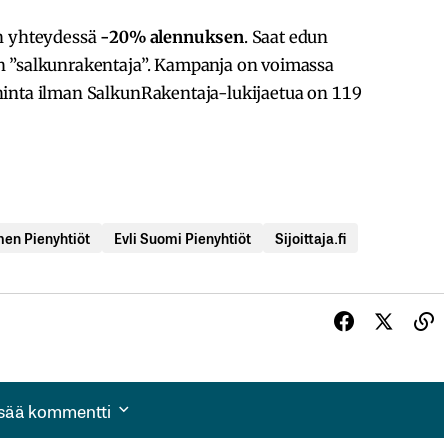
on yhteydessä
-20% alennuksen
. Saat edun
n ”salkunrakentaja”. Kampanja on voimassa
hinta ilman SalkunRakentaja-lukijaetua on 119
en Pienyhtiöt
Evli Suomi Pienyhtiöt
Sijoittaja.fi
isää kommentti
isää kommentti