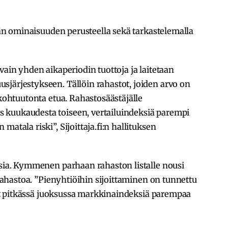
än ominaisuuden perusteella sekä tarkastelemalla
vain yhden aikaperiodin tuottoja ja laitetaan
sjärjestykseen. Tällöin rahastot, joiden arvo on
 kohtuutonta etua. Rahastosäästäjälle
 kuukaudesta toiseen, vertailuindeksiä parempi
atala riski”, Sijoittaja.fi:n hallituksen
isia. Kymmenen parhaan rahaston listalle nousi
a rahastoa. ”Pienyhtiöihin sijoittaminen on tunnettu
anut pitkässä juoksussa markkinaindeksiä parempaa