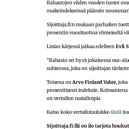
Rahastojen viiden vuoden tuotot ovat
osakeindekseissä pääosin nousumar
Sijoittaja.fi:n mukaan parhaiten tuotta
prosentin vuosituottoa viimeiseltä vi
Listan kärjessä jatkaa edelleen
Evli 
”Rahasto on hyvä jokaisessa osa-alue
suhteessa, joka on sijoittajan tärkei
Toisena on
Arvo Finland Value
, jok
prosenttisesti indeksin. Kolmantena
on vertailun matalimpia.
Katso koko vertailutaulukko
tästä
(va
Sijoittaja.fi:llä on ilo tarjota houk