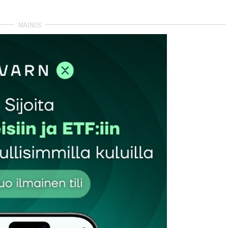
autua sisään
rekisteröityä
et kentät on merkitty
*
Sähköpostiosoitteesi
*