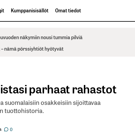
it
Kumppanisisällöt
Omat tiedot
ppuvuoden näkymiin nousi tummia pilviä
– nämä pörssiyhtiöt hyötyvät
 listasi parhaat rahastot
 suomalaisiin osakkeisiin sijoittavaa
n tuottohistoria.
a
0