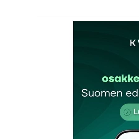
kirj
Sähköpostiosoitettasi ei julkaista.
Pakollis
Kommentti
*
Nimesi tai nimimerkkisi
*
Tilaa SalkunRakentajan uutiskirje