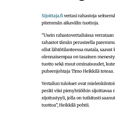
Sijoittaja.fi
vertasi rahastoja seitsem
pitemmän aikavälin tuottoja.
”Usein rahastovertailuissa verrataan 
rahastot tämän perusteella paremmuu
ollut lähtötilanteessa matala, saavat
olennaisempaa on tasainen menestys
tuotto sekä muut ominaisuudet, kuten m
puheenjohtaja Timo Heikkilä toteaa.
Vertailun tulokset ovat mielenkiinto
peräti viisi pienyhtiöihin sijoittava
sijoitustyyli, jolla on tutkitusti sa
tuottoa”, Heikkilä pohtii.