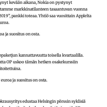
ynyt kevään aikana, Nokia on pystynyt
otamme markkinatilanteen tasaantuvan vuonna
19”, pankki toteaa. Yhtiö saa vuosittain Applelta
uroa.
oa ja suositus on osta.
paketjun kannattavuutta toisella kvartaalilla.
mutta OP uskoo tämän hetken osakekurssiin
itoitettuina.
euroa ja suositus on osta.
krausyritys edustaa Helsingin pörssin syklisiä