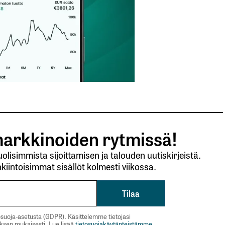
arkkinoiden rytmissä!
lisimmista sijoittamisen ja talouden uutiskirjeistä.
kiintoisimmat sisällöt kolmesti viikossa.
suoja-asetusta (GDPR). Käsittelemme tietojasi
uksen mukaisesti. Lue lisää
tietosuojakäytänteistämme