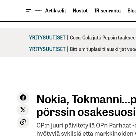
Artikkelit
Nostot
IR-seuranta
Blog
|
YRITYSUUTISET
Coca-Cola jätti Pepsin taaksee
|
YRITYSUUTISET
Bittium tuplasi tilauskirjat vu
Nokia, Tokmanni…pa
pörssin osakesuosi
OP:n juuri päivitetyllä OPn Parhaat 
hyötyviä syklisiä että markkinoiden 