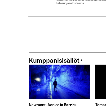
tietosuojaselosteesta.
Kumppanisisällöt
Newmont, Agnico ja Barrick –
Temaa