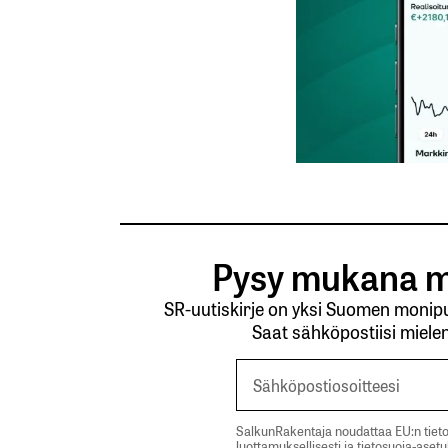
Tilaa SalkunRakentajan uutiskirje
Lähetä kommentti
Pysy mukana m
SR-uutiskirje on yksi Suomen monipuo
Saat sähköpostiisi mielen
SalkunRakentaja noudattaa EU:n tieto
luottamuksellisesti ja tietosuoja-aset