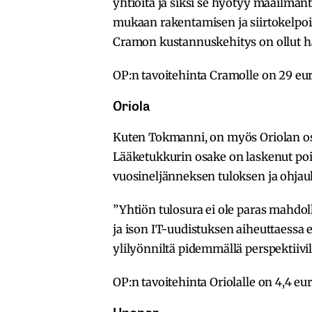
yhtiöitä ja siksi se hyötyy maailma
mukaan rakentamisen ja siirtokelpoi
Cramon kustannuskehitys on ollut ha
OP:n tavoitehinta Cramolle on 29 euro
Oriola
Kuten Tokmanni, on myös Oriolan osa
Lääketukkurin osake on laskenut p
vuosineljänneksen tuloksen ja ohjau
”Yhtiön tulosura ei ole paras mahdol
ja ison IT-uudistuksen aiheuttaessa
ylilyönniltä pidemmällä perspektiivill
OP:n tavoitehinta Oriolalle on 4,4 eur
Uponor