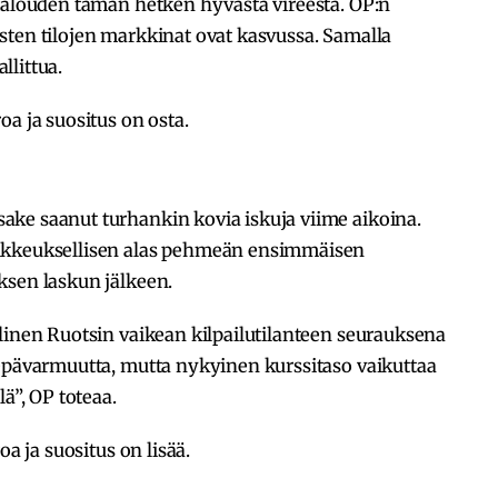
ntalouden tämän hetken hyvästä vireestä. OP:n
sten tilojen markkinat ovat kasvussa. Samalla
llittua.
a ja suositus on osta.
ke saanut turhankin kovia iskuja viime aikoina.
oikkeuksellisen alas pehmeän ensimmäisen
ksen laskun jälkeen.
linen Ruotsin vaikean kilpailutilanteen seurauksena
 epävarmuutta, mutta nykyinen kurssitaso vaikuttaa
ä”, OP toteaa.
oa ja suositus on lisää.