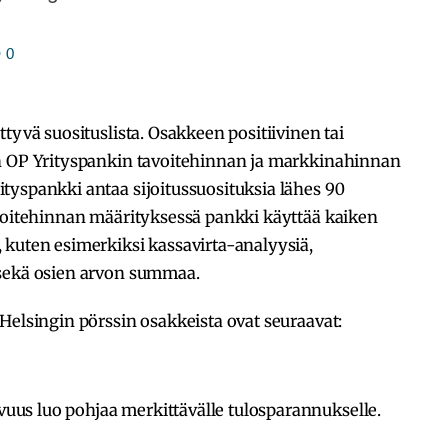
0
ttyvä suosituslista. Osakkeen positiivinen tai
an OP Yrityspankin tavoitehinnan ja markkinahinnan
tyspankki antaa sijoitussuosituksia lähes 90
avoitehinnan määrityksessä pankki käyttää kaiken
 kuten esimerkiksi kassavirta-analyysiä,
 sekä osien arvon summaa.
Helsingin pörssin osakkeista ovat seuraavat:
us luo pohjaa merkittävälle tulosparannukselle.