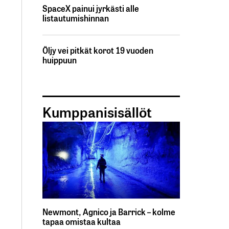
SpaceX painui jyrkästi alle
listautumishinnan
Öljy vei pitkät korot 19 vuoden
huippuun
Kumppanisisällöt
Newmont, Agnico ja Barrick – kolme
tapaa omistaa kultaa