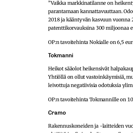
”Vaikka markkinatilanne on heikent
parantamaan kannattavuuttaan. Od
2018 ja kääntyvän kasvuun vuonna 20
patenttikorvauksina 300 miljoonaa e
OP:n tavoitehinta Nokialle on 6,5 eur
Tokmanni
Heikot sääolot heikensivät halpakaup
Yhtiöllä on ollut vastoinkäymisiä, 
leivottuja negatiivisia odotuksia ylim
OP:n tavoitehinta Tokmannille on 10 
Cramo
Rakennuskoneiden ja -laitteiden vuo