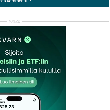
isää kommentti
isää kommentti
autua sisään
rekisteröityä
et kentät on merkitty
*
Sähköpostiosoitteesi
*