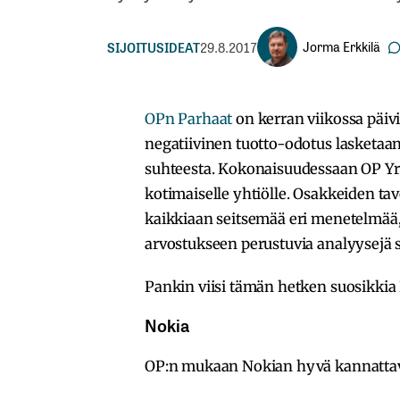
Jorma Erkkilä
SIJOITUSIDEAT
29.8.2017
OPn Parhaat
on kerran viikossa päivi
negatiivinen tuotto-odotus lasketa
suhteesta. Kokonaisuudessaan OP Yri
kotimaiselle yhtiölle. Osakkeiden t
kaikkiaan seitsemää eri menetelmää,
arvostukseen perustuvia analyysejä
Pankin viisi tämän hetken suosikkia 
Nokia
OP:n mukaan Nokian hyvä kannattavu