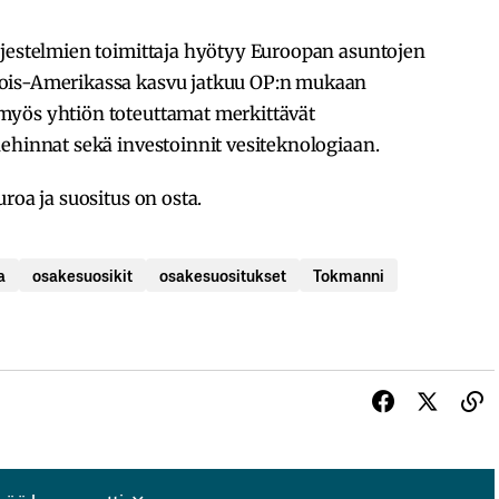
rjestelmien toimittaja hyötyy Euroopan asuntojen
jois-Amerikassa kasvu jatkuu OP:n mukaan
myös yhtiön toteuttamat merkittävät
ehinnat sekä investoinnit vesiteknologiaan.
roa ja suositus on osta.
a
osakesuosikit
osakesuositukset
Tokmanni