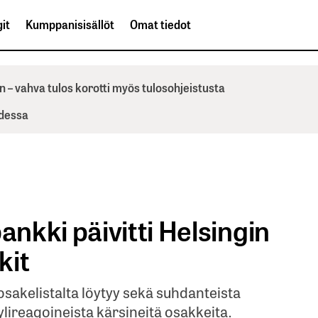
it
Kumppanisisällöt
Omat tiedot
n – vahva tulos korotti myös tulosohjeistusta
odessa
nkki päivitti Helsingin
kit
-osakelistalta löytyy sekä suhdanteista
ylireagoineista kärsineitä osakkeita.