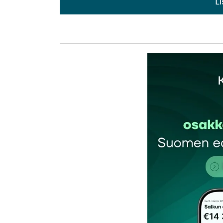
L
L
kirj
Sähköpostiosoitettasi ei julkaista.
Pakollis
Kommentti
*
Nimesi tai nimimerkkisi
*