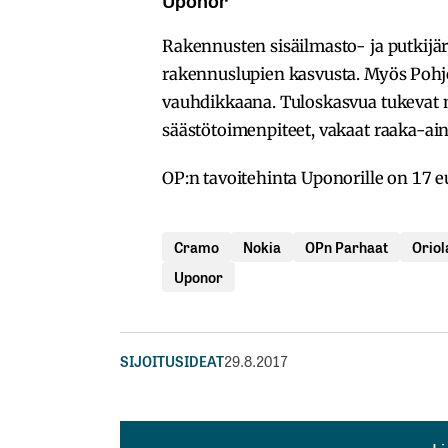
Rakennusten sisäilmasto- ja putkijä
rakennuslupien kasvusta. Myös Poh
vauhdikkaana. Tuloskasvua tukevat 
säästötoimenpiteet, vakaat raaka-ain
OP:n tavoitehinta Uponorille on 17 eu
Cramo
Nokia
OPn Parhaat
Oriol
Uponor
SIJOITUSIDEAT
29.8.2017