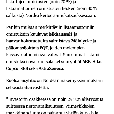
listattujen omistusten (noin 70 %) ja
listaamattomien omistusten kesken (noin 30 %
salkusta), Nordea kertoo aamukatsauksessaan.
Pankin mukaan merkittäviin listaamattomiin
omistuksiin kuuluvat
leikkaussali‐ ja
haavanhoitotuotteita valmistava Mölnlycke
ja
pääomasijoittaja EQT
, joiden molempien
kassavirtatuotot ovat vahvat. Suurimmat listatut
omistukset ovat ruotsalaiset suuryhtiöt
ABB
,
Atlas
Copco
,
SEB
sekä
AstraZeneca
.
Ruotsalaisyhtiö on Nordean näkemyksen mukaan
selkeästi aliarvostettu.
”Investorin osakkeessa on noin 24 %:n aliarvostus
suhteessa nettovarallisuuteen. Viimeviikkojen
markkinaheiunta on painanut yhtiön kurssia ja