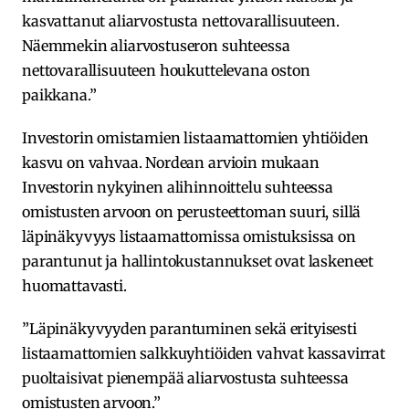
kasvattanut aliarvostusta nettovarallisuuteen.
Näemmekin aliarvostuseron suhteessa
nettovarallisuuteen houkuttelevana oston
paikkana.”
Investorin omistamien listaamattomien yhtiöiden
kasvu on vahvaa. Nordean arvioin mukaan
Investorin nykyinen alihinnoittelu suhteessa
omistusten arvoon on perusteettoman suuri, sillä
läpinäkyvyys listaamattomissa omistuksissa on
parantunut ja hallintokustannukset ovat laskeneet
huomattavasti.
”Läpinäkyvyyden parantuminen sekä erityisesti
listaamattomien salkkuyhtiöiden vahvat kassavirrat
puoltaisivat pienempää aliarvostusta suhteessa
omistusten arvoon.”