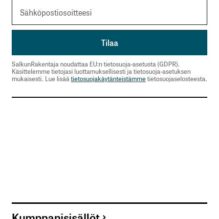
SalkunRakentaja noudattaa EU:n tietosuoja-asetusta (GDPR).
Käsittelemme tietojasi luottamuksellisesti ja tietosuoja-asetuksen
mukaisesti. Lue lisää
tietosuojakäytänteistämme
tietosuojaselosteesta.
Kumppanisisällöt