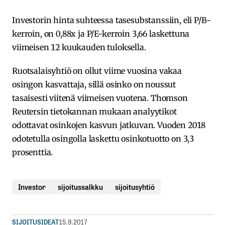
Investorin hinta suhteessa tasesubstanssiin, eli P/B-
kerroin, on 0,88x ja P/E-kerroin 3,66 laskettuna
viimeisen 12 kuukauden tuloksella.
Ruotsalaisyhtiö on ollut viime vuosina vakaa
osingon kasvattaja, sillä osinko on noussut
tasaisesti viitenä viimeisen vuotena. Thomson
Reutersin tietokannan mukaan analyytikot
odottavat osinkojen kasvun jatkuvan. Vuoden 2018
odotetulla osingolla laskettu osinkotuotto on 3,3
prosenttia.
Investor
sijoitussalkku
sijoitusyhtiö
SIJOITUSIDEAT
15.9.2017