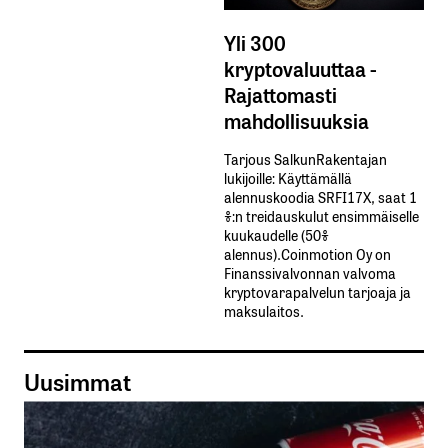
Yli 300
kryptovaluuttaa -
Rajattomasti
mahdollisuuksia
Tarjous SalkunRakentajan
lukijoille: Käyttämällä​ ​
alennuskoodia​ ​SRFI17X,​ ​saat​ ​1
%:n treidauskulut​ ​ensimmäiselle​ ​
kuukaudelle​ ​(50%​ ​
alennus).Coinmotion Oy on
Finanssivalvonnan valvoma
kryptovarapalvelun tarjoaja ja
maksulaitos.
Uusimmat