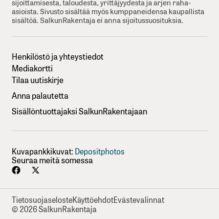
sijoittamisesta, taloudesta, yrittäjyydesta ja arjen raha-
asioista. Sivusto sisältää myös kumppaneidensa kaupallista
sisältöä. SalkunRakentaja ei anna sijoitussuosituksia.
Henkilöstö ja yhteystiedot
Mediakortti
Tilaa uutiskirje
Anna palautetta
Sisällöntuottajaksi SalkunRakentajaan
Kuvapankkikuvat:
Depositphotos
Seuraa meitä somessa
Tietosuojaseloste
Käyttöehdot
Evästevalinnat
© 2026 SalkunRakentaja