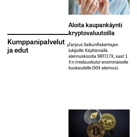
Aloita kaupankäynti
kryptovaluutoilla
Kumppanipalvelut
Tarjous SalkunRakentajan
ja edut
lukijoille: Käyttämällä​ ​
alennuskoodia​ ​SRFI17X,​ ​saat​ ​1
%:n treidauskulut​ ​ensimmäiselle​ ​
kuukaudelle​ ​(50%​ ​alennus).