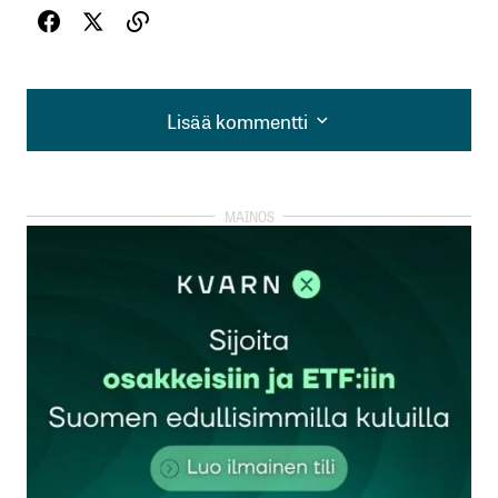
Lisää kommentti
Lisää kommentti
kirjautua
sisään
rekisteröityä
Sähköpostiosoitettasi ei julkaista.
Pakolliset
kentät on merkitty
*