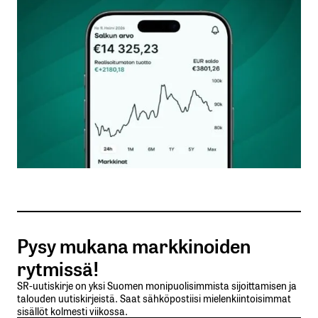
Kommentti
*
Nimesi tai nimimerkkisi
*
Sähköpostiosoitteesi
*
Tilaa SalkunRakentajan uutiskirje
Pysy mukana markkinoiden
Lähetä kommentti
rytmissä!
SR-uutiskirje on yksi Suomen monipuolisimmista sijoittamisen ja
talouden uutiskirjeistä. Saat sähköpostiisi mielenkiintoisimmat
sisällöt kolmesti viikossa.