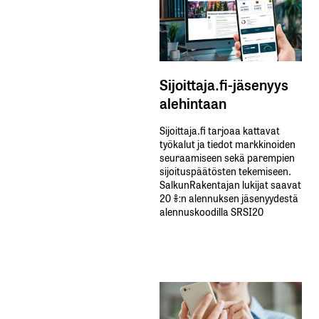
Sijoittaja.fi-jäsenyys
alehintaan
Sijoittaja.fi tarjoaa kattavat
työkalut ja tiedot markkinoiden
seuraamiseen sekä parempien
sijoituspäätösten tekemiseen.
SalkunRakentajan lukijat saavat
20 %:n alennuksen jäsenyydestä
alennuskoodilla SRSI20