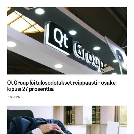
Qt Group löi tulosodotukset reippaasti – osake
kipusi 27 prosenttia
7.8.2026