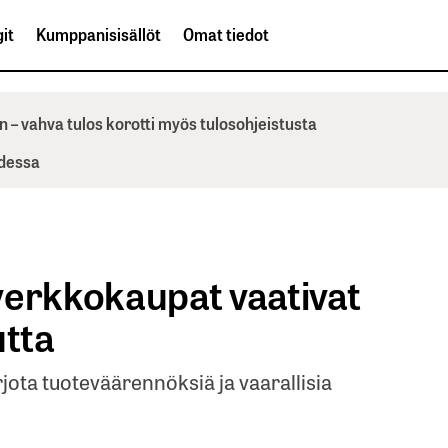
it
Kumppanisisällöt
Omat tiedot
n – vahva tulos korotti myös tulosohjeistusta
odessa
verkkokaupat vaativat
utta
jota tuoteväärennöksiä ja vaarallisia