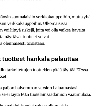
ääosin suomalaisiin verkkokauppoihin, mutta yhä
iin verkkokauppoihin. Ulkomaisissa
voi liittyä riskejä, joita voi olla vaikea havaita
a näyttävät tuotteet voivat
 olennaisesti toisistaan.
t tuotteet hankala palauttaa
n tarkoitettujen tuotteiden pitää täyttää EU:ssa
set.
asta paljon halvemman version haluamastasi
ä se ei täytä EU:n tuotelainsäädännön vaatimuksia.
in, mahdollisuudet valvoa ulkomaisia