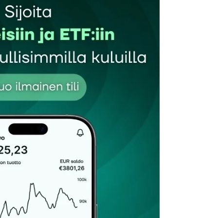
Sähköpostiosoitteesi
*